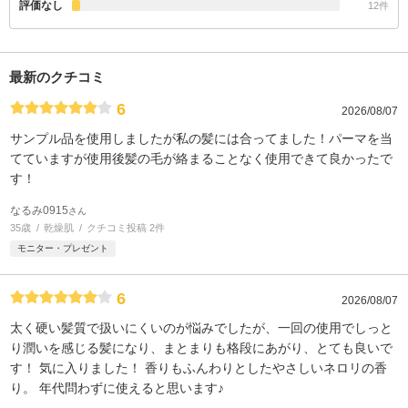
評価なし
12件
最新のクチコミ
6
2026/08/07
サンプル品を使用しましたが私の髪には合ってました！パーマを当
てていますが使用後髪の毛が絡まることなく使用できて良かったで
す！
なるみ0915
さん
35歳
乾燥肌
クチコミ投稿 2件
モニター・プレゼント
6
2026/08/07
太く硬い髪質で扱いにくいのが悩みでしたが、一回の使用でしっと
り潤いを感じる髪になり、まとまりも格段にあがり、とても良いで
す！ 気に入りました！ 香りもふんわりとしたやさしいネロリの香
り。 年代問わずに使えると思います♪