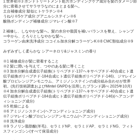
1.世界初※3 ボンドトリートメント処方ボンディングケア成分を髪のダメージ部
7、ポリクオタニウム-10、ステアロイルラクチレートNa、酒石酸、クエン
分に密着させてサラサラなのにまとまる髪へ。
酸、EDTA-2Na、PPG-70ポリグリセリル-10、ペンタステアリン酸ポリグ
土台補修成分:疑似ヒトケラチン※4
うねり※5ケア成分:グアニルシステイン※6
リセリル-10、ソルビン酸K、ベヘニルアルコール、ベンジルアルコール、
酸熱ボンディング補修成分:ジマレイン酸※7
安息香酸Na、フェノキシエタノール、香料
2.補修し、しなやかな髪へ。髪の水分や脂質を補いバランスを整え、シャンプ
ー中から、とろりとしなやかな髪へ 。
コラーゲン由来洗浄成分:ココイル加水分解コラーゲンK※8 CMC類似成分※9
みずみずしく柔らかな シアーネロリ&ジャスミンの香り
※1 補修成分が髪に密着すること
※2 髪に潤いを与えて、つやのある髪に導くこと
※3 加水分解合成遺伝子組換(トリペプチド-137ヘキサペプチド-40合成ヒト遺
伝子組換ポリペプチド-184合成ヒト遺伝子組換ポリペプチド-146)、ジマレイン
酸プロピレンジアンモニウム、アミジノシステインの成分組み合わせが世界
初。(先行技術調査およびMintel GNPDを活用したブランド調べ 2025年10月)
※4 加水分解合成遺伝子組換(トリペプチド-137ヘキサペプチド-40合成ヒト遺
伝子組換ポリペプチド-184合成ヒト遺伝子組換ポリペプチド-146)(ヘアコンデ
ィショニング成分)
※5 乾燥による
※6 アミジノシステイン(ヘアコンディショニング成分)
※7 ジマレイン酸プロピレンジアンモニウム(ヘアコンディショニング成分)
※8 洗浄成分
※9 ラノリン脂肪酸(羊毛)、セラミドNP、セラミドAP、セラミドNG、フィト
スフィンゴシン(すべて保湿成分)