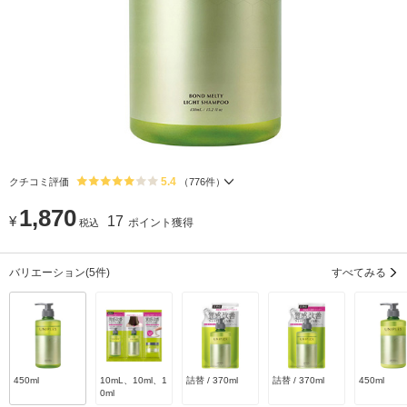
5.4
クチコミ評価
（
776
件）
1,870
¥
17
ポイント獲得
税込
バリエーション
(5件)
すべてみる
450ml
10mL、10ml、1
詰替 / 370ml
詰替 / 370ml
450ml
0ml