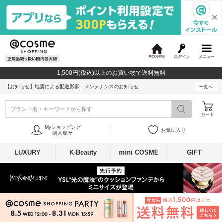
ログイン
メニュー
@
c
1,500円(税込)以上のお買い物で送料無料
o
s
【お知らせ】
地震による配送影響
メンテナンスのお知らせ
一覧へ
m
e
ブランド名・キーワードから探す
カート
Myショッピング
お気に入り
購入履歴
LUXURY
K-Beauty
mini COSME
GIFT