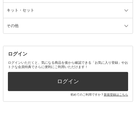
ファンデーション・パウダーケー
キット・セット
アロマキャンドル
その他美容家電
レッグウェア
オーラルケア全て
化粧ポーチ・メイクボックス
お香・インセンス
その他ウェア
歯磨き粉
ス
その他
ミラー・鏡
消臭剤・芳香剤
歯ブラシ
キット・セット全て
詰替容器・アトマイザー
ファブリックミスト
デンタルフロス
スキンケアキット
その他メイクアップ・ケアグッズ
マスク・ティッシュ
マウスウォッシュ・スプレー
ベースメイクキット
その他全て
その他日用品・雑貨
口臭清涼・ケア剤
メイクアップキット
その他
ログイン
その他オーラルケア
ボディケアキット
ヘアケアキット
ログインいただくと、気になる商品を後から確認できる「お気に入り登録」やお
トクな会員特典でさらに便利にご利用いただけます！
その他キット・セット
ログイン
初めてのご利用ですか？
新規登録はこちら