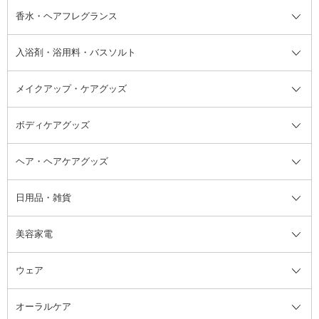
フット用デオドラント・制汗剤・
香水・ヘアフレグランス
リップクリーム・リップケア
ハイライト・シェーディング
ネイルケア
頭皮ケア・育毛剤
その他日焼け対策・UVケア
ネイル・ネイルグッズ全て
ゴマージュ・ピーリング
その他メイクアップ
ネイルケアグッズ
パーマ液
マニキュア
汗ケア
その他シャンプー・ヘアケア・ヘ
入浴剤・浴用料・バスソルト
顔用マッサージ料
脱毛・除毛ケア
ジェルネイル
香水・ヘアフレグランス全て
その他スキンケア
その他ボディケア
ネイルアートグッズ
香水
アスタイリング
メイクアップ・ケアグッズ
リムーバー・除光液
フレグランスミスト
入浴剤・浴用料・バスソルト全て
ヘアフレグランス
入浴剤・浴用料
ボディケアグッズ
その他香水・ヘアフレグランス
バスソルト
メイクアップ・ケアグッズ全て
パフ・スポンジ
ヘア・ヘアケアグッズ
コットン・綿棒
ボディケアグッズ全て
あぶらとり紙
ボディ・バスグッズ
日用品・雑貨
洗顔グッズ
マッサージ・ボディケアグッズ
ヘア・ヘアケアグッズ全て
ビューラー
アイケアグッズ
ヘアブラシ
美容家電
ブラシ・チップ
かかと・角質ケアグッズ
ヘアゴム
日用品・雑貨全て
二重まぶた用アイテム
エクササイズ器具・グッズ
ヘアピン・ヘアクリップ
洗剤
ウェア
ツィザー・毛抜き
絆創膏
ヘアバンド
柔軟剤
美容家電全て
眉・鼻毛・甘皮はさみ
その他ボディケアグッズ
ヘアカーラー
サニタリー・生理用品
フェイスケア美容家電
ルームフレグランス・ディフュー
オーラルケア
カミソリ
ヘッドマッサージブラシ
ボディケア美容家電
ウェア全て
角栓抜き
その他ヘア・ヘアケアグッズ
エッセンシャルオイル
ヘアケアスタイリング美容家電
インナー
ザー