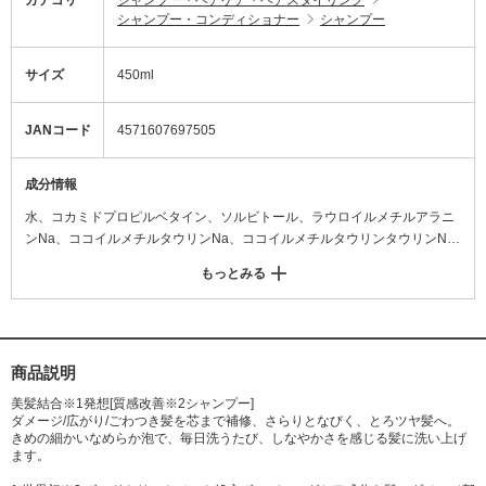
シャンプー・コンディショナー
シャンプー
サイズ
450ml
JANコード
4571607697505
成分情報
水、コカミドプロピルベタイン、ソルビトール、ラウロイルメチルアラニ
ンNa、ココイルメチルタウリンNa、ココイルメチルタウリンタウリンN
a、コカミドメチルMEA、ラウロイルメチルイセチオン酸Na、ラウロイル
もっとみる
サルコシンNa、ココイル加水分解コラーゲンK、デシルグルコシド、ジマ
レイン酸プロピレンジアンモニウム、加水分解合成遺伝子組換(トリペプチ
ド-137ヘキサペプチド-40合成ヒト遺伝子組換ポリペプチド-184合成ヒト
遺伝子組換ポリペプチド-146)、アミジノシステイン、アミノエチルチオコ
ハク酸ジアンモニウム、グルコン酸ヒドロキシプロピルアンモニウム、ヒ
商品説明
ドロキシプロピルグルコナミド、ラノリン脂肪酸(羊毛)、セラミドNP、セ
美髪結合※1発想[質感改善※2シャンプー]
ラミドAP、セラミドNG、フィトスフィンゴシン、加水分解ケラチン(羊
ダメージ/広がり/ごわつき髪を芯まで補修、さらりとなびく、とろツヤ髪へ。
毛)、ケラチンアミノ酸、ケラチン(羊毛)、酸化ケラチン(羊毛)、レブリン
きめの細かいなめらか泡で、毎日洗うたび、しなやかさを感じる髪に洗い上げ
ます。
酸、コハク酸、シスチン、グルタミン酸、アルギニン、ベタイン、PCA-N
a、ヒドロキシエチルウレア、イソペンチルジオール、ポリクオタニウム-