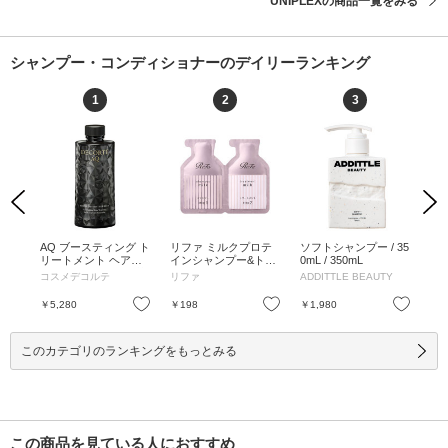
UNIPLEXの商品一覧をみる
シャンプー・コンディショナーのデイリーランキング
1
2
3
Previous
Next
ャン
AQ ブースティング ト
リファ ミルクプロテ
ソフトシャンプー / 35
ソ
め替え
リートメント ヘアセ
インシャンプー&トリ
0mL / 350mL
/ 2
ラム / 200mL / 付け替
ートメント ピンク /
コスメデコルテ
リファ
ADDITTLE BEAUTY
AD
え / 200mL
ピンク / 10mL、10g /
パウチ / ピンク / 10m
お気に入り
お気に入り
お気に入り
￥5,280
￥198
￥1,980
￥1
L、10g
このカテゴリのランキングをもっとみる
この商品を見ている人におすすめ