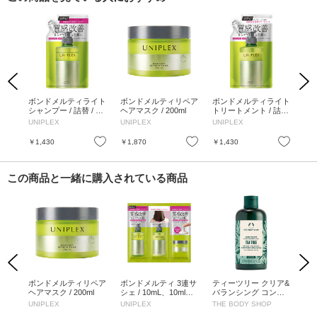
Previous
Next
ティ
ボンドメルティライト
ボンドメルティリペア
ボンドメルティライト
ボ
デン
シャンプー / 詰替 / 37
ヘアマスク / 200ml
トリートメント / 詰替
シェ
 43
0ml
/ 370ml
0ml
UNIPLEX
UNIPLEX
UNIPLEX
UN
ローズ
お気に入り
お気に入り
お気に入り
￥1,430
￥1,870
￥1,430
￥1
この商品と一緒に購入されている商品
Previous
Next
ート
ボンドメルティリペア
ボンドメルティ 3連サ
ティーツリー クリア&
テ
 /
ヘアマスク / 200ml
シェ / 10mL、10ml、1
バランシング コンデ
バ
りで
0ml
ィショナー / 本体 / 25
プー
UNIPLEX
UNIPLEX
THE BODY SHOP
TH
す。
0ml