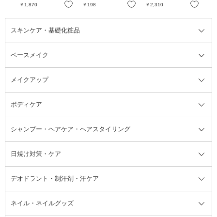
お気に入り
お気に入り
お気に入り
￥1,870
￥198
￥2,310
￥2
スキンケア・基礎化粧品
ベースメイク
スキンケア・基礎化粧品全て
クレンジング
メイクアップ
洗顔料
ベースメイク全て
化粧水
化粧下地・コントロールカラー
ボディケア
美容液
BBクリーム
メイクアップ全て
乳液
CCクリーム
マスカラ・マスカラ下地
ボディソープ・ハンドソープ・石
シャンプー・ヘアケア・ヘアスタイリング
オールインワン化粧品
コンシーラー
まつげ美容液
ボディケア全て
フェイスクリーム
ファンデーション
つけまつげ
けん
シャンプー・ヘアケア・ヘアスタ
日焼け対策・ケア
フェイスオイル・バーム
フェイスパウダー
アイシャドウ
ボディケア
化粧液
その他ベースメイク
アイシャドウベース
ハンドケア
シャンプー・コンディショナー
イリング全て
デオドラント・制汗剤・汗ケア
ブースター・導入液
アイブロウ・眉マスカラ
レッグ・フットケア
洗い流さないトリートメント
日焼け対策・ケア全て
シートパック・マスク
アイライナー
ネック・デコルテケア
ヘアパック・ヘアマスク
日焼け止め
デオドラント・制汗剤・汗ケア全
ボディ用デオドラント・制汗剤・
ネイル・ネイルグッズ
洗い流すパック・マスク
チーク
バストケア
ヘアスタイリング剤
サンオイル・タンニング
アイクリーム・アイケア
口紅・リップグロス
ヒップケア
ヘアカラー・カラーリング
アフターサンケア
て
汗ケア