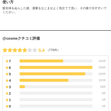
使い方
髪全体をぬらした後、適量をなじませよく泡立てて洗い、その後十分すすいで
ください。
@cosmeクチコミ評価
5.4
（776件）
7
141件
6
233件
5
210件
4
157件
3
18件
2
3件
1
1件
0
1件