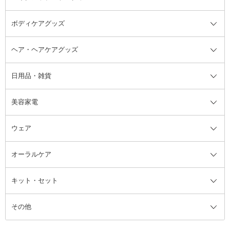
ボディケアグッズ
その他香水・ヘアフレグランス
バスソルト
メイクアップ・ケアグッズ全て
パフ・スポンジ
ヘア・ヘアケアグッズ
コットン・綿棒
ボディケアグッズ全て
あぶらとり紙
ボディ・バスグッズ
日用品・雑貨
洗顔グッズ
マッサージ・ボディケアグッズ
ヘア・ヘアケアグッズ全て
ビューラー
アイケアグッズ
ヘアブラシ
美容家電
ブラシ・チップ
かかと・角質ケアグッズ
ヘアゴム
日用品・雑貨全て
二重まぶた用アイテム
エクササイズ器具・グッズ
ヘアピン・ヘアクリップ
洗剤
ウェア
ツィザー・毛抜き
絆創膏
ヘアバンド
柔軟剤
美容家電全て
眉・鼻毛・甘皮はさみ
その他ボディケアグッズ
ヘアカーラー
サニタリー・生理用品
フェイスケア美容家電
ルームフレグランス・ディフュー
オーラルケア
カミソリ
ヘッドマッサージブラシ
ボディケア美容家電
ウェア全て
角栓抜き
その他ヘア・ヘアケアグッズ
エッセンシャルオイル
ヘアケアスタイリング美容家電
インナー
ザー
ファンデーション・パウダーケー
キット・セット
アロマキャンドル
その他美容家電
レッグウェア
オーラルケア全て
化粧ポーチ・メイクボックス
お香・インセンス
その他ウェア
歯磨き粉
ス
その他
ミラー・鏡
消臭剤・芳香剤
歯ブラシ
キット・セット全て
詰替容器・アトマイザー
ファブリックミスト
デンタルフロス
スキンケアキット