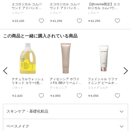
菜・
エコロジカル コムパ
エコロジカル コムパ
【@cosme限定】エコ
【
ml
ウンド アドバンスト /
ウンド アドバンスト /
ロジカル コムパウン
ロ
60mL
125mL
ド アドバンスト セッ
ド
シスレー
シスレー
シスレー
シ
ト / 125mL、15mL、3
/ 
0mL、10mL、15mL、
L、
お気に入り
お気に入り
お気に入り
￥23,100
￥41,250
￥41,250
￥2
1個
この商品と一緒に購入されている商品
Previous
Next
 ジ
ナチュラルウォッシュ
ディセンシア ホワイ
フェイシャル リファ
クレ
体 /
リキッド カラー(色柄
トF/L BBクリーム / ナ
イニング ピールオフ
ン
もの用液体洗剤) / 1.5
チュラルベージュ / 25
マスク / 本体 / 83g
ソネット
ディセンシア
コスメデコルテ
FIN
L
g
RT
お気に入り
お気に入り
お気に入り
￥2,420
￥4,950
￥6,050
￥4
スキンケア・基礎化粧品
ベースメイク
スキンケア・基礎化粧品全て
クレンジング