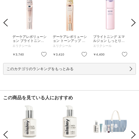
Previous
Next
 薬
デーケアレボリューシ
デーケアレボリューシ
ブライトニング エマ
フ
 ト
ョン ブライトニング
ョン トーンアップ BE
ルジョン しっとりタ
ファ
フナ
+ ba / SPF50+ / PA+++
+ca / SPF50+ / PA+++
イプ ca / 130ml / 本体
/ 2
エリクシール
エリクシール
エリクシール
ア
 2
+ / 35ml / リラックス
+ / 35g / 35g
/ リラックス感のある
200
感のあるアクアフロー
アクアフローラルの香
お気に入り
お気に入り
お気に入り
￥3,740
￥3,410
￥4,400
￥5
ラルの香り / みずみず
り / しっとり / 130ml
しくなめらかな使い心
地 / 35ml
このカテゴリのランキングをもっとみる
この商品を見ている人におすすめ
Previous
Next