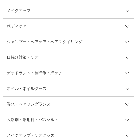
メイクアップ
洗顔料
ベースメイク全て
化粧水
化粧下地・コントロールカラー
ボディケア
美容液
BBクリーム
メイクアップ全て
乳液
CCクリーム
マスカラ・マスカラ下地
ボディソープ・ハンドソープ・石
シャンプー・ヘアケア・ヘアスタイリング
オールインワン化粧品
コンシーラー
まつげ美容液
ボディケア全て
フェイスクリーム
ファンデーション
つけまつげ
けん
シャンプー・ヘアケア・ヘアスタ
日焼け対策・ケア
フェイスオイル・バーム
フェイスパウダー
アイシャドウ
ボディケア
化粧液
その他ベースメイク
アイシャドウベース
ハンドケア
シャンプー・コンディショナー
イリング全て
デオドラント・制汗剤・汗ケア
ブースター・導入液
アイブロウ・眉マスカラ
レッグ・フットケア
洗い流さないトリートメント
日焼け対策・ケア全て
シートパック・マスク
アイライナー
ネック・デコルテケア
ヘアパック・ヘアマスク
日焼け止め
デオドラント・制汗剤・汗ケア全
ボディ用デオドラント・制汗剤・
ネイル・ネイルグッズ
洗い流すパック・マスク
チーク
バストケア
ヘアスタイリング剤
サンオイル・タンニング
アイクリーム・アイケア
口紅・リップグロス
ヒップケア
ヘアカラー・カラーリング
アフターサンケア
て
汗ケア
フット用デオドラント・制汗剤・
香水・ヘアフレグランス
リップクリーム・リップケア
ハイライト・シェーディング
ネイルケア
頭皮ケア・育毛剤
その他日焼け対策・UVケア
ネイル・ネイルグッズ全て
ゴマージュ・ピーリング
その他メイクアップ
ネイルケアグッズ
パーマ液
マニキュア
汗ケア
その他シャンプー・ヘアケア・ヘ
入浴剤・浴用料・バスソルト
顔用マッサージ料
脱毛・除毛ケア
ジェルネイル
香水・ヘアフレグランス全て
その他スキンケア
その他ボディケア
ネイルアートグッズ
香水
アスタイリング
メイクアップ・ケアグッズ
リムーバー・除光液
フレグランスミスト
入浴剤・浴用料・バスソルト全て
ヘアフレグランス
入浴剤・浴用料