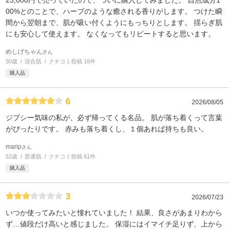
23,000円で売っていたので、ついに購入してみました。 自然成分1
00%とのことで、ハーブのような癒される香りがします。 つけた瞬
間から翌朝まで、肌が吸い付くようにもっちりとします。 揺らぎ肌
にも安心して使えます。 なくなってもリピートすると思います。
めしげちゃん
さん
30歳
混合肌
クチコミ投稿 16件
購入品
6
2026/08/05
ジプシー気味の私が、必ず帰ってくる名品。 肌が落ち着くって言葉
がぴったりです。 赤みも落ち着くし、１個あれば持ちも良い。
marip
さん
52歳
普通肌
クチコミ投稿 61件
購入品
3
2026/07/23
いつか使ってみたいと憧れていました！ 結果、良さがあまりわから
ず…値段だけ高いと感じました。 保湿にはイマイチ足りず、上から