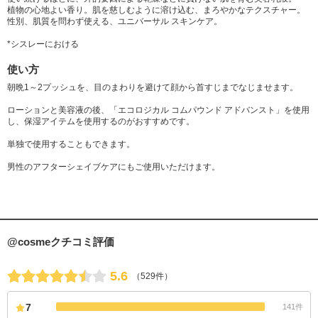
植物の心地よい香り。肌を慈しむように溶け込む、まろやかなテクスチャー。
性別、肌質を問わず使える、ユニバーサル スキンケア。
*シスレーにおける
使い方
朝晩1～2プッシュを、目のまわりを避けて顔から首すじまでなじませます。
ローションと美容液の後、「エコロジカル コムパウンド アドバンスト」を使用
し、保湿アイテムを使用するのがおすすめです。
単独で使用することもできます。
男性のアフターシェイブケアにもご使用いただけます。
@cosmeクチコミ評価
5.6
（529件）
7
141件