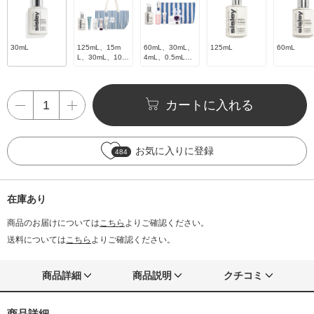
30mL
125mL、15m
60mL、30mL、
125mL
60mL
L、30mL、10m
4mL、0.5mL、1
L、15mL、1個
個
カートに入れる
お気に入りに登録
484
在庫あり
商品のお届けについては
こちら
よりご確認ください。
送料については
こちら
よりご確認ください。
商品詳細
商品説明
クチコミ
商品詳細