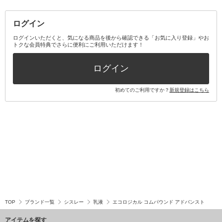
その他メイクアップ・ケアグッズ
マスク・ティッシュ
マウスウォッシュ・スプレー
ベースメイクキット
その他全て
その他日用品・雑貨
口臭清涼・ケア剤
メイクアップキット
その他
ログイン
その他オーラルケア
ボディケアキット
ヘアケアキット
ログインいただくと、気になる商品を後から確認できる「お気に入り登録」やお
トクな会員特典でさらに便利にご利用いただけます！
その他キット・セット
ログイン
初めてのご利用ですか？
新規登録はこちら
TOP
ブランド一覧
シスレー
乳液
エコロジカル コムパウンド アドバンスト
アイテムを探す