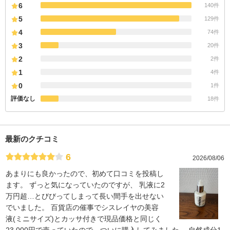
6
140件
5
129件
4
74件
3
20件
2
2件
1
4件
0
1件
評価なし
18件
最新のクチコミ
6
2026/08/06
あまりにも良かったので、初めて口コミを投稿し
ます。 ずっと気になっていたのですが、 乳液に2
万円超…とびびってしまって長い間手を出せない
でいました。 百貨店の催事でシスレイヤの美容
液(ミニサイズ)とカッサ付きで現品価格と同じく