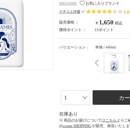
MEGAMIS
お気に入りブランド
5.0
クチコミ評価
1,650
販売価格 ：
￥
税込
獲得ポイント ：
15ポイント
バリエーション：
本体 / 440ml
カ
在庫あり
※ 商品のお届けについては
こちら
よりご
@cosme SHOPPING
が販売、発送いたしま