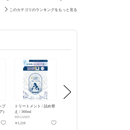
このカテゴリのランキングをもっと見る
ンプ
トリートメント / 詰め替
保湿バスミルク / 本体 ボ
マイルド フ
ア)
え / 360ml
トル / 560ml
クレンザー / 
MEGAMIS
カウブランド無添加
Anetos
お気に入り
お気に入り
お気に入り
￥1,210
￥1,100
￥1,430