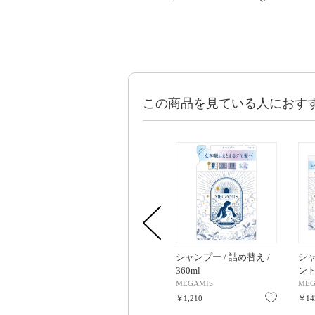
この商品を見ている人におす
シャンプー / 詰め替え /
シ
360ml
ント
トラ
MEGAMIS
MEG
10m
お気に入
￥1,210
￥14