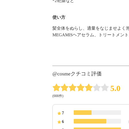
*2乾燥など
使い方
髪全体をぬらし、適量をなじませよく
MEGAMISヘアセラム、トリートメ
@cosmeクチコミ評価
5.0
(666件)
7
6