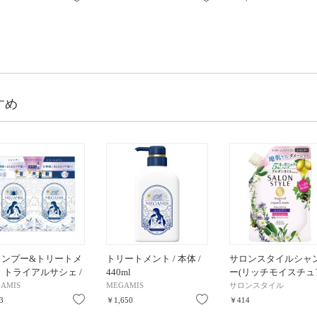
すめ
ャンプー&トリートメ
トリートメント / 本体 /
サロンスタイルシャ
 トライアルサシェ /
440ml
ー(リッチモイスチュ
イアルサシェ /
/ シャンプー(詰替) /
AMIS
MEGAMIS
サロンスタイル
l、10ml
360ml
り
お気に入り
お気に入り
3
￥1,650
￥414