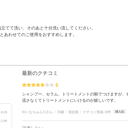
泡立てて洗い、そのあと十分洗い流してください。
ントとあわせてのご使用をおすすめします。
最新のクチコミ
5
シャンプー、セラム、トリートメントの順でつけますが、
流さなくてトリートメントにいけるのが嬉しいです。
02いなちゅん11さん
30歳
混合肌
クチコミ投稿 18件
購入品
81件
153件
評価しない