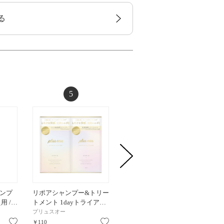
る
5
6
ンプ
リポアシャンプー&トリー
ケラチンセラム ジェルモ
オール
え用 /…
トメント 1dayトライア…
イスト スリークリペア …
ャンプー 
プリュスオー
LIPO LABO
サボリー
お気に入り
お気に入り
お気に入り
￥110
￥110
￥198