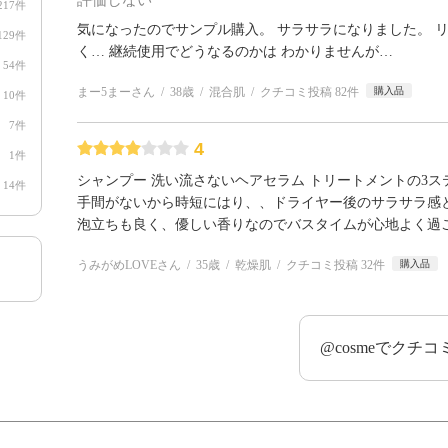
217件
気になったのでサンプル購入。 サラサラになりました。 
129件
く… 継続使用でどうなるのかは わかりませんが…
54件
まー5まーさん
38歳
混合肌
クチコミ投稿 82件
購入品
10件
7件
4
1件
シャンプー 洗い流さないヘアセラム トリートメントの3
14件
手間がないから時短にはり、、ドライヤー後のサラサラ感
泡立ちも良く、優しい香りなのでバスタイムが心地よく過
うみがめLOVEさん
35歳
乾燥肌
クチコミ投稿 32件
購入品
@cosmeでクチ