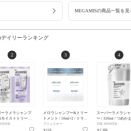
MEGAMISの商品一覧を見
のデイリーランキング
2
3
4
パーラメラシャンプ
メロウシャンプー&トリー
スーパーラメラシャ
Xモイストトリー…
トメント / 10ml×2 / トラ…
ー / 320ml / つめか
NSWER
プリュスオー
THE ANSWER
お気に入り
お気に入り
￥110
￥1,386