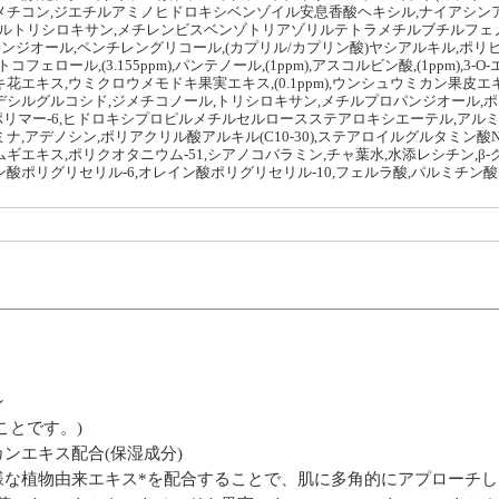
チコン,ジエチルアミノヒドロキシベンゾイル安息香酸ヘキシル,ナイアシンアミド,(2
ゾールトリシロキサン,メチレンビスベンゾトリアゾリルテトラメチルブチルフェノ
キサンジオール,ペンチレングリコール,(カプリル/カプリン酸)ヤシアルキル,ポリヒ
フェロール,(3.155ppm),パンテノール,(1ppm),アスコルビン酸,(1ppm),3
花エキス,ウミクロウメモドキ果実エキス,(0.1ppm),ウンシュウミカン果皮エキス,(
デシルグルコシド,ジメチコノール,トリシロキサン,メチルプロパンジオール,ポ
リマー-6,ヒドロキシプロピルメチルセルロースステアロキシエーテル,アルミナ
ナ,アデノシン,ポリアクリル酸アルキル(C10-30),ステアロイルグルタミン酸N
ギエキス,ポリクオタニウム-51,シアノコバラミン,チャ葉水,水添レシチン,β-
ン酸ポリグリセリル-6,オレイン酸ポリグリセリル-10,フェルラ酸,パルミチン
ン
ことです。)
ンエキス配合(保湿成分)
様な植物由来エキス*を配合することで、肌に多角的にアプローチし