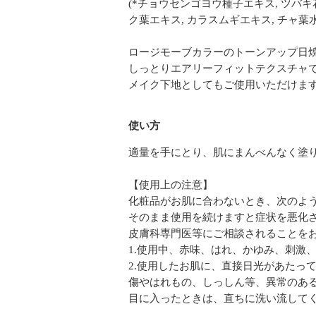
(*チョウセンゴヨウ種子エキス, ツバキ花エ
ク葉エキス, カラスムギエキス, チャ葉水
ロージモーブカラーのトーンアップ日
しっとりエアリーフィットテクスチャで
メイク下地としてもご使用いただけま
使い方
適量を手にとり、肌にまんべんなく塗
【使用上の注意】
化粧品がお肌に合わないとき、次のよ
そのまま使用を続けますと症状を悪化
皮膚科専門医等にご相談されることを
1.使用中、赤味、はれ、かゆみ、刺激
2.使用したお肌に、直接日光があたっ
傷やはれもの、しっしん等
目に入ったときは、直ちに洗い流して