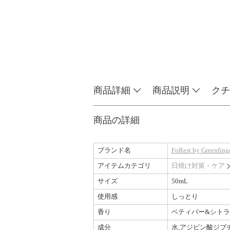
商品詳細
商品説明
クチ
商品の詳細
ブランド名
FoRest by Greenfing
アイテムカテゴリ
日焼け対策・ケア
サイズ
50mL
使用感
しっとり
香り
ベティバー&シトラ
成分
水,アジピン酸ジブチ