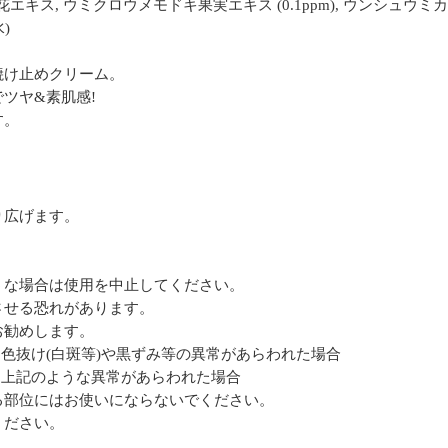
キス, ウミクロウメモドキ果実エキス (0.1ppm), ウンシュウミカン果
)
焼け止めクリーム。
ツヤ&素肌感!
す。
り広げます。
うな場合は使用を中止してください。
させる恐れがあります。
お勧めします。
、色抜け(白斑等)や黒ずみ等の異常があらわれた場合
て上記のような異常があらわれた場合
、異常のある部位にはお使いにならないでくだ
ください。