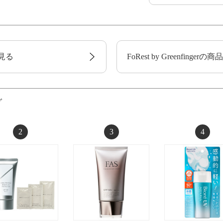
見る
FoRest by Greenfinge
グ
2
3
4