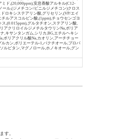
0,000ppm),安息香酸アルキル(C12-
ール,(ジメチコン/ビニルジメチコン)クロス
ドロキシステアリン酸,グリセリン,(VP/エイ
-O-エチルアスコルビン酸,(1ppm),チョウセンゴヨ
0.015ppm),グルタチオン,ステアリン酸,
リアクリロイルジメチルタウリンNa,ポリア
,キサンタンガム,シリカ,BG,エチルヘキシ
a,ポリアクリル酸Na,カオリン,アーチチョー
グルカン,ポリエーテル-1,バクチオール,プロパ
酸ソルビタン,マグノロール,ホノキオール,グン
ます。