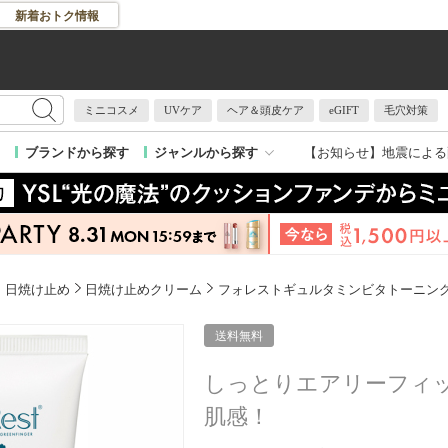
新着おトク情報
ミニコスメ
UVケア
ヘア＆頭皮ケア
eGIFT
毛穴対策
【お知らせ】
地震による
ブランドから探す
ジャンルから探す
日焼け止め
日焼け止めクリーム
フォレストギュルタミンビタトーニン
送料無料
しっとりエアリーフィ
肌感！