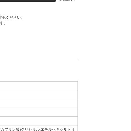
確認ください。
す。
ル/カプリン酸)グリセリル,エチルヘキシルトリ