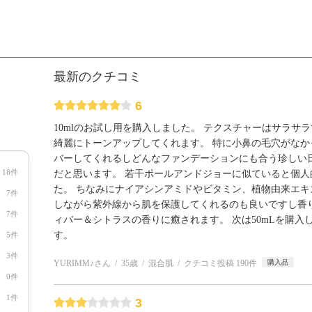
最新のクチコミ
6
10mlのお試し用を購入しました。 テクスチャーはサラサ
綺麗にトーンアップしてくれます。 特に小鼻の毛穴がなか
バーしてくれるしどんなファンデーションにも合う珍しい
18件
だと思います。 若干ポールアンドジョーに似ていると個人
た。 ちなみにナイアシンアミドやビタミン、植物由来エキ
7件
しながら紫外線から肌を保護してくれるのも良いですし香
7件
ィバー＆シトラスの香りに癒されます。 次は50mLを購入
す。
5件
3件
YURIMM♪さん
35歳
混合肌
クチコミ投稿 190件
購入品
0件
1件
3