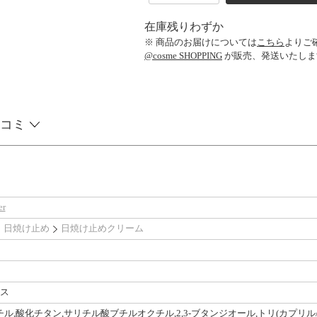
在庫残りわずか
※ 商品のお届けについては
こちら
よりご
@cosme SHOPPING
が販売、発送いたしま
コミ
er
日焼け止め
日焼け止めクリーム
ス
ル,酸化チタン,サリチル酸ブチルオクチル,2,3-ブタンジオール,トリ(カプリ