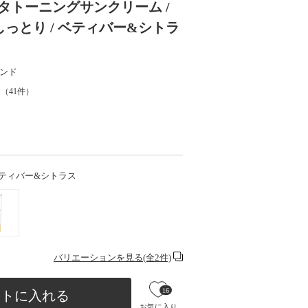
タトーニングサンクリーム /
0mL / しっとり / ベティバー&シトラ
ンド
（
41
件）
/ ベティバー&シトラス
バリエーションを見る(全2件)
16
ートに入れる
お気に入り