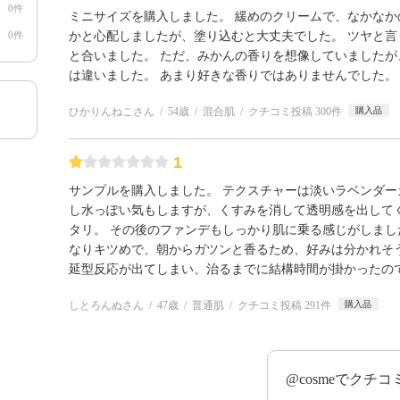
0件
ミニサイズを購入しました。 緩めのクリームで、なかなか
0件
かと心配しましたが、塗り込むと大丈夫でした。 ツヤと
と合いました。 ただ、みかんの香りを想像していました
は違いました。 あまり好きな香りではありませんでした。
ひかりんねこさん
54歳
混合肌
クチコミ投稿 300件
購入品
1
サンプルを購入しました。 テクスチャーは淡いラベンダー
し水っぽい気もしますが、くすみを消して透明感を出して
タリ。 その後のファンデもしっかり肌に乗る感じがしまし
なりキツめで、朝からガツンと香るため、好みは分かれそ
延型反応が出てしまい、治るまでに結構時間が掛かったの
しとろんぬさん
47歳
普通肌
クチコミ投稿 291件
購入品
@cosmeでクチ