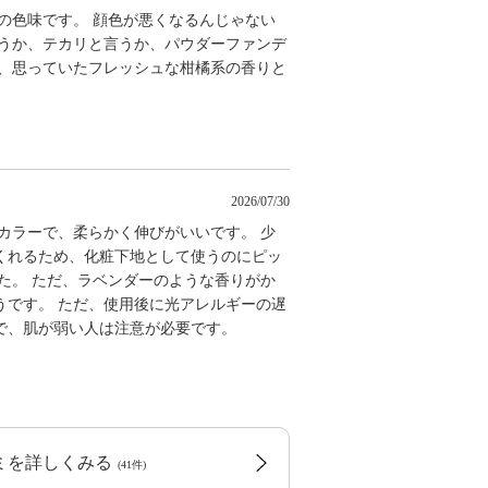
の色味です。 顔色が悪くなるんじゃない
言うか、テカリと言うか、パウダーファンデ
が、思っていたフレッシュな柑橘系の香りと
2026/07/30
カラーで、柔らかく伸びがいいです。 少
くれるため、化粧下地として使うのにピッ
た。 ただ、ラベンダーのような香りがか
うです。 ただ、使用後に光アレルギーの遅
で、肌が弱い人は注意が必要です。
コミを詳しくみる
(41件)