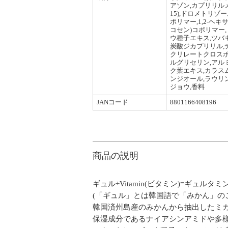
アゾン,カプリリルメ
15),ドロメトリ
ポリマー,1,2-ヘ
コセン)コポリマー,トコ
ウ種子エキス,ツバキ
炭酸ジカプリリル,
クリレートクロスポ
ルグリセリン,アルミ
ク葉エキス,カラスム
ンジオール,ラウリ
ジョウ,香料
JANコード
8801166408196
商品の説明
ギュル+Vitamin(ビタミン)=ギュルタミ
(「ギュル」とは韓国語で「みかん」の
韓国済州島産のみかんから抽出したミカ
保湿成分であるナイアシンアミドや多