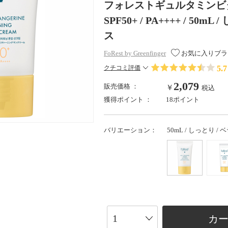
フォレストギュルタミンビ
SPF50+ / PA++++ / 5
ス
FoRest by Greenfinger
お気に入りブラ
5.7
クチコミ評価
2,079
販売価格 ：
￥
税込
獲得ポイント ：
18ポイント
バリエーション：
50mL / しっとり 
カ