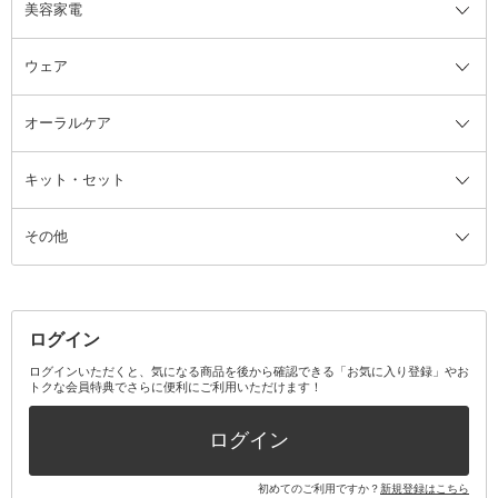
美容家電
ブラシ・チップ
かかと・角質ケアグッズ
ヘアゴム
日用品・雑貨全て
二重まぶた用アイテム
エクササイズ器具・グッズ
ヘアピン・ヘアクリップ
洗剤
ウェア
ツィザー・毛抜き
絆創膏
ヘアバンド
柔軟剤
美容家電全て
眉・鼻毛・甘皮はさみ
その他ボディケアグッズ
ヘアカーラー
サニタリー・生理用品
フェイスケア美容家電
ルームフレグランス・ディフュー
オーラルケア
カミソリ
ヘッドマッサージブラシ
ボディケア美容家電
ウェア全て
角栓抜き
その他ヘア・ヘアケアグッズ
エッセンシャルオイル
ヘアケアスタイリング美容家電
インナー
ザー
ファンデーション・パウダーケー
キット・セット
アロマキャンドル
その他美容家電
レッグウェア
オーラルケア全て
化粧ポーチ・メイクボックス
お香・インセンス
その他ウェア
歯磨き粉
ス
その他
ミラー・鏡
消臭剤・芳香剤
歯ブラシ
キット・セット全て
詰替容器・アトマイザー
ファブリックミスト
デンタルフロス
スキンケアキット
その他メイクアップ・ケアグッズ
マスク・ティッシュ
マウスウォッシュ・スプレー
ベースメイクキット
その他全て
その他日用品・雑貨
口臭清涼・ケア剤
メイクアップキット
その他
ログイン
その他オーラルケア
ボディケアキット
ヘアケアキット
ログインいただくと、気になる商品を後から確認できる「お気に入り登録」やお
トクな会員特典でさらに便利にご利用いただけます！
その他キット・セット
ログイン
初めてのご利用ですか？
新規登録はこちら