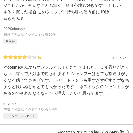
ジでしたが、そんなことも無く、触り心地も好きです！！ しかし、
本体を買った場合 このシャンプー持ち味の使う前に10秒
…
続きをみる
P0P0chan
さん
36歳
乾燥肌
クチコミ投稿 18件
購入品
5
2026/07/09
@cosmeさんからサンプルとしていただきました。 まず香りがとて
もいい香りで大好きで癒されます！ シャンプーはとても指通りがよ
くなる感じで良さげです。 トリートメントも重すぎず軽すぎずなち
ょうど良い感じがとても良かったです！ 今ストックのシャントリが
あるのでそれがなくなったら購入したいと思ってます！
reryu
さん
28歳
乾燥肌
クチコミ投稿 166件
モニター・プレゼント
@cosmeでクチコミを詳しくみる
(495件)