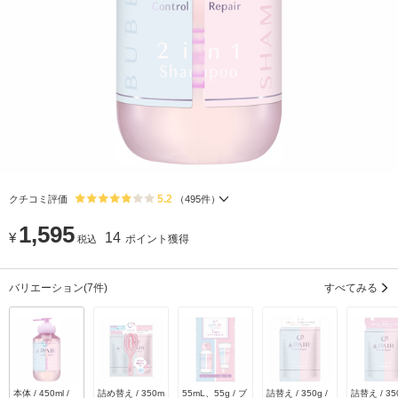
5.2
クチコミ評価
（
495
件）
1,595
¥
14
ポイント獲得
税込
バリエーション
(7件)
すべてみる
本体 / 450ml /
詰め替え / 350m
55mL、55g / ブ
詰替え / 350g /
詰替え / 350