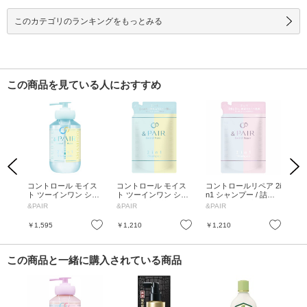
このカテゴリのランキングをもっとみる
この商品を見ている人におすすめ
Previous
Next
ール
コントロール モイス
コントロール モイス
コントロールリペア 2i
コ
 10
ト ツーインワン シャ
ト ツーインワン シャ
n1 シャンプー / 詰替
n1
ンプー / 本体 / 450ml /
ンプー / 詰め替え / 35
え / 350ml / ブルーバ
本体
ニ
&PAIR
&PAIR
&PAIR
&PA
しっとり
0ml / しっとり
ーベナ in ピンクロー
ーベ
ズ
ズ
お気に入り
お気に入り
お気に入り
￥1,595
￥1,210
￥1,210
￥1
この商品と一緒に購入されている商品