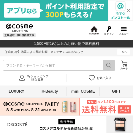
ログイン
メニュー
@
c
1,500円(税込)以上のお買い物で送料無料
o
s
【お知らせ】
地震による配送影響
メンテナンスのお知らせ
一覧へ
m
e
ブランド名・キーワードから探す
カート
Myショッピング
お気に入り
購入履歴
LUXURY
K-Beauty
mini COSME
GIFT