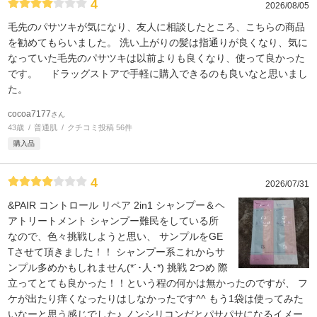
4
2026/08/05
毛先のパサツキが気になり、友人に相談したところ、こちらの商品
を勧めてもらいました。 洗い上がりの髪は指通りが良くなり、気に
なっていた毛先のパサツキは以前よりも良くなり、使って良かった
です。 ドラッグストアで手軽に購入できるのも良いなと思いまし
た。
cocoa7177
さん
43歳
普通肌
クチコミ投稿 56件
購入品
4
2026/07/31
&PAIR コントロール リペア 2in1 シャンプー＆ヘ
アトリートメント シャンプー難民をしている所
なので、色々挑戦しようと思い、 サンプルをGE
Tさせて頂きました！！ シャンプー系これからサ
ンプル多めかもしれません(*´･人･*) 挑戦 2つめ 際
立ってとても良かった！！という程の何かは無かったのですが、 フ
ケが出たり痒くなったりはしなかったです^^ もう1袋は使ってみた
いなーと思う感じでした♪ ノンシリコンだとパサパサになるイメー