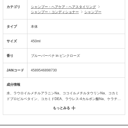
カテゴリ
シャンプー・ヘアケア・ヘアスタイリング
シャンプー・コンディショナー
シャンプー
タイプ
本体
サイズ
450ml
香り
ブルーバーベナ in ピンクローズ
JANコード
4589546898730
成分情報
水、ラウロイルメチルアラニンNa、ココイルメチルタウリンNa、コカミ
ドプロピルベタイン、コカミドDEA、ラウレス-4カルボン酸Na、ケラチン
(羊毛)、水溶性コラーゲン、イソステアロイル加水分解コラーゲン、アス
もっとみる
ペルギルス/ウワバミソウ珠芽発酵物、γ-ドコサラクトン、加水分解ハチミ
ツタンパク、月見草油、クサソテツ葉/茎エキス、スフィンゴ糖脂質、アル
ギニン、加水分解ケラチン(羊毛)、ダマスクバラ花エキス、クマツヅラエ
キス、トコフェロール、グリセリン、クエン酸、イソステアリン酸、BG、