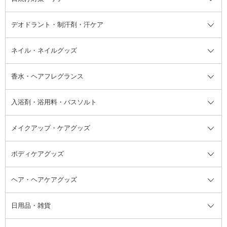
イリング全て
デオドラント・制汗剤・汗ケア
ブースター・導入液
アイブロウ・眉マスカラ
レッグ・フットケア
洗い流さないトリートメント
日焼け対策・ケア全て
シートパック・マスク
アイライナー
ネック・デコルテケア
ヘアパック・ヘアマスク
日焼け止め
デオドラント・制汗剤・汗ケア全
ボディ用デオドラント・制汗剤・
ネイル・ネイルグッズ
洗い流すパック・マスク
チーク
バストケア
ヘアスタイリング剤
サンオイル・タンニング
アイクリーム・アイケア
口紅・リップグロス
ヒップケア
ヘアカラー・カラーリング
アフターサンケア
て
汗ケア
フット用デオドラント・制汗剤・
香水・ヘアフレグランス
リップクリーム・リップケア
ハイライト・シェーディング
ネイルケア
頭皮ケア・育毛剤
その他日焼け対策・UVケア
ネイル・ネイルグッズ全て
ゴマージュ・ピーリング
その他メイクアップ
ネイルケアグッズ
パーマ液
マニキュア
汗ケア
その他シャンプー・ヘアケア・ヘ
入浴剤・浴用料・バスソルト
顔用マッサージ料
脱毛・除毛ケア
ジェルネイル
香水・ヘアフレグランス全て
その他スキンケア
その他ボディケア
ネイルアートグッズ
香水
アスタイリング
メイクアップ・ケアグッズ
リムーバー・除光液
フレグランスミスト
入浴剤・浴用料・バスソルト全て
ヘアフレグランス
入浴剤・浴用料
ボディケアグッズ
その他香水・ヘアフレグランス
バスソルト
メイクアップ・ケアグッズ全て
パフ・スポンジ
ヘア・ヘアケアグッズ
コットン・綿棒
ボディケアグッズ全て
あぶらとり紙
ボディ・バスグッズ
日用品・雑貨
洗顔グッズ
マッサージ・ボディケアグッズ
ヘア・ヘアケアグッズ全て
ビューラー
アイケアグッズ
ヘアブラシ