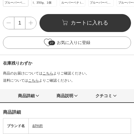
ブルーバーベナ i
l、350g、1個
ルーバーベナ in
ブルーバーベナ i
ブルーバーベ
n ピンクローズ
ピンクローズ
n ピンクローズ
n ピンクロ
カートに入れる
お気に入りに登録
27
在庫残りわずか
商品のお届けについては
こちら
よりご確認ください。
送料については
こちら
よりご確認ください。
商品詳細
商品説明
クチコミ
商品詳細
ブランド名
&PAIR