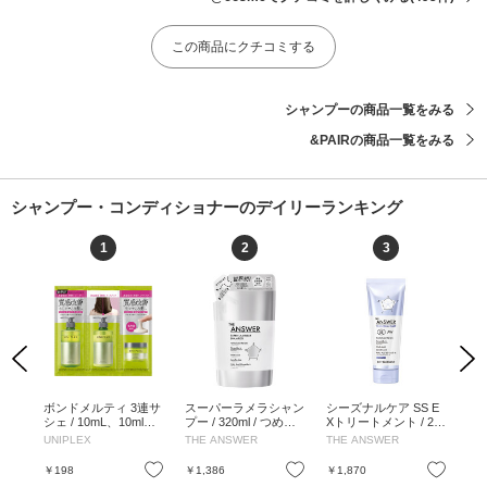
この商品にクチコミする
シャンプーの商品一覧をみる
&PAIRの商品一覧をみる
シャンプー・コンディショナーのデイリーランキング
1
2
3
Previous
Next
ート
ボンドメルティ 3連サ
スーパーラメラシャン
シーズナルケア SS E
リ
Y D
シェ / 10mL、10ml、1
プー / 320ml / つめか
Xトリートメント / 22
イ
 ベル
0ml / 10mL、10ml、10
え用 / ベルガモット&
0g / ジャスミン&マン
ート
UNIPLEX
THE ANSWER
THE ANSWER
リ
の香
ml
ダフネの香り / 320ml
ダリンオレンジの香り
ピン
/ 220g
パウ
お気に入り
お気に入り
お気に入り
￥198
￥1,386
￥1,870
￥1
L、