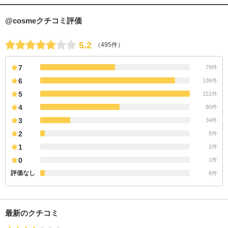
@cosmeクチコミ評価
5.2
（495件）
7
78件
6
136件
5
151件
4
80件
3
34件
2
5件
1
2件
0
1件
評価なし
8件
最新のクチコミ