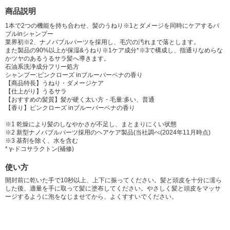
ポリクオタニウム-10、セバシン酸ジエチル、トリイソステアリン酸PEG-1
商品説明
20メチルグルコース、安息香酸Na、EDTA-2Na、フェノキシエタノール、
1本で2つの機能を持ち合わせ、髪のうねり※1とダメージを同時にケアするバ
香料
ブルinシャンプー
業界初※2、ナノバブルパーツを採用し、毛穴の汚れまで落とします。
また製品の90%以上が保湿&うねり※1ケア成分*※3で構成し、指通りなめらな
かツヤのあるうるサラ髪へ導きます。
石油系洗浄成分フリー処方
シャンプー:ピンクローズ inブルーバーベナの香り
【商品特長】うねり・ダメージケア
【仕上がり】うるサラ
【おすすめの髪質】髪が硬く太い方・毛量:多い、普通
【香り】ピンクローズ inブルーバーベナの香り
※1 乾燥により髪のしなやかさが不足し、まとまりにくい状態
※2 新型ナノバブルパーツ採用のヘアケア製品(当社調べ(2024年11月時点)
※3 基剤を除く、水を含む
* γ-ドコサラクトン(補修)
使い方
開封前に乾いた手で10秒以上、上下に振ってください。髪と頭皮を十分に濡ら
した後、適量を手に取って髪に塗布してください。やさしく髪と頭皮をマッサ
ージするように泡をなじませてから、よくすすいでください。