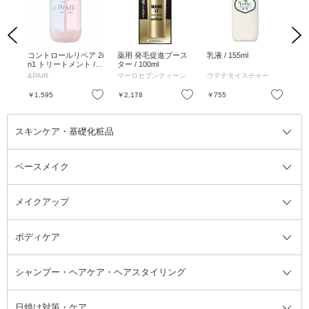
Previous
Next
g /
コントロールリペア 2i
薬用 発毛促進ブース
乳液 / 155ml
コ
n1 トリートメント /
ター / 100ml
n1
本体 / 450g / ブルーバ
え 
&PAIR
マーロセブンティーン
ウテナモイスチャー
&PA
ーベナ in ピンクロー
ーベ
ズ
ズ
お気に入り
お気に入り
お気に入り
￥1,595
￥2,178
￥755
￥1
スキンケア・基礎化粧品
ベースメイク
スキンケア・基礎化粧品全て
クレンジング
メイクアップ
洗顔料
ベースメイク全て
化粧水
化粧下地・コントロールカラー
ボディケア
美容液
BBクリーム
メイクアップ全て
乳液
CCクリーム
マスカラ・マスカラ下地
ボディソープ・ハンドソープ・石
シャンプー・ヘアケア・ヘアスタイリング
オールインワン化粧品
コンシーラー
まつげ美容液
ボディケア全て
フェイスクリーム
ファンデーション
つけまつげ
けん
シャンプー・ヘアケア・ヘアスタ
日焼け対策・ケア
フェイスオイル・バーム
フェイスパウダー
アイシャドウ
ボディケア
化粧液
その他ベースメイク
アイシャドウベース
ハンドケア
シャンプー・コンディショナー