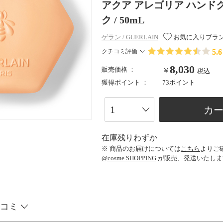
アクア アレゴリア ハンド
ク / 50mL
ゲラン / GUERLAIN
お気に入りブラ
5.6
クチコミ評価
8,030
販売価格 ：
￥
税込
獲得ポイント ：
73ポイント
カ
在庫残りわずか
※ 商品のお届けについては
こちら
よりご
@cosme SHOPPING
が販売、発送いたしま
コミ