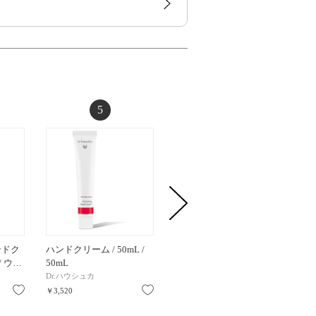
5
6
ンドク
ハンドクリーム / 50mL /
エクシア エターナル エン
ビュー
 / ウ…
50mL
ヴィ ハンド / 110g / 本…
リンクル
Dr.ハウシュカ
アルビオン
INFINIT
お気に入り
お気に入り
お気に入り
￥3,520
￥8,800
￥1,870