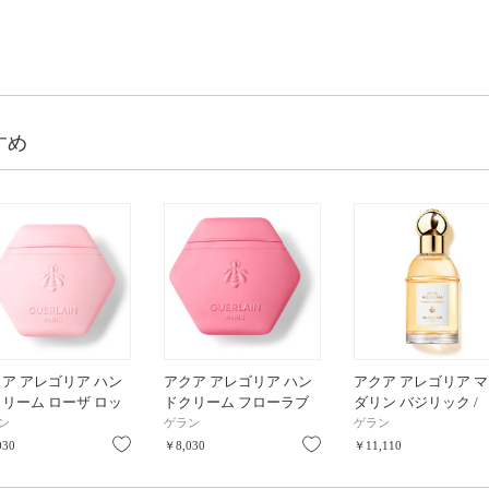
すめ
ア アレゴリア ハン
アクア アレゴリア ハン
アクア アレゴリア 
リーム ローザ ロッ
ドクリーム フローラブ
ダリン バジリック /
 50mL
ルーム / 50mL
40mL
ン
ゲラン
ゲラン
り
お気に入り
お気に入り
030
￥8,030
￥11,110