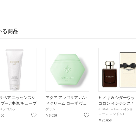
いる商品
 リペア エッセンスシ
アクア アレゴリア ハン
ヒノキ & シダーウッ
プー / 本体/チューブ
ドクリーム ローザ ヴェ
コロン インテンス /
 / 250g
ルデ / 50mL
50mL
メデコルテ
ゲラン
Jo Malone London(ジョ
ローン ロンドン)
り
お気に入り
お気に入り
500
￥8,030
￥23,650