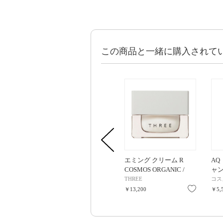
この商品と一緒に購入されて
エミング クリーム R
AQ
COSMOS ORGANIC /
ャン
25g
タイプ
THREE
コス
お気に入
￥13,200
￥5,