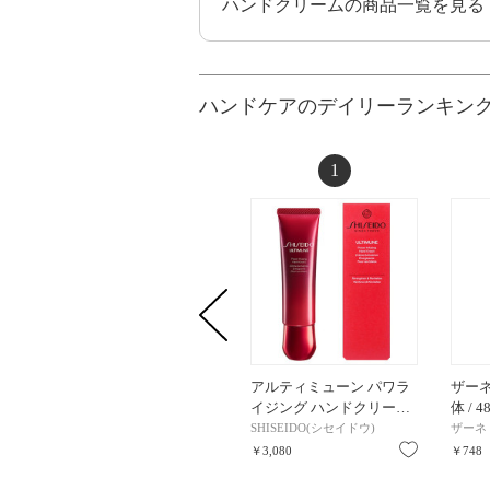
ハンドクリームの商品一覧を見る
ハンドケアのデイリーランキン
1
アルティミューン パワラ
ザーネク
イジング ハンドクリー…
体 / 4
SHISEIDO(シセイドウ)
ザーネ
お気に入り
￥3,080
￥748