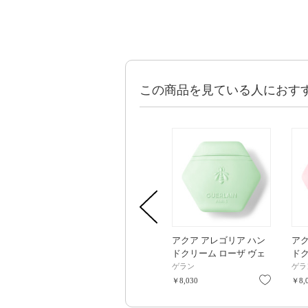
この商品を見ている人におす
アクア アレゴリア ハン
アク
ドクリーム ローザ ヴェ
ドク
ルデ / 50mL
サ /
ゲラン
ゲラ
お気に入
￥8,030
￥8,