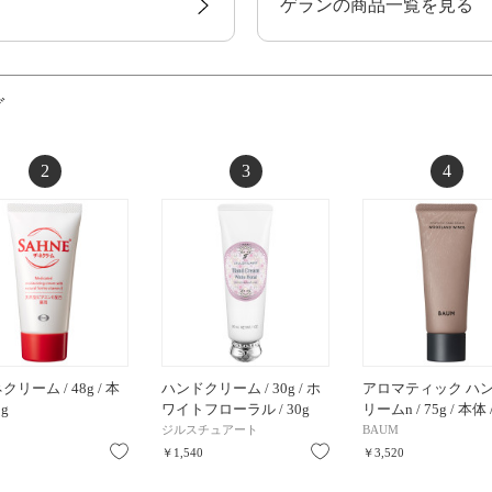
ゲランの商品一覧を見る
グ
2
3
4
リーム / 48g / 本
ハンドクリーム / 30g / ホ
アロマティック ハ
8g
ワイトフローラル / 30g
リームn / 75g / 本体
ジルスチュアート
BAUM
お気に入り
お気に入り
￥1,540
￥3,520