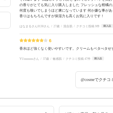
の香りがとても気に入り購入しました フレッシュな柑橘の
何度も嗅いでしまうほど虜になっています 何か嫌な事が
香りはもちろんですが保湿力も高くお気に入りです！
はなまるさん0130さん
27歳
混合肌
クチコミ投稿 9件
購入品
6
香水ほど強くなく使いやすいです。クリームもベタべタせ
YUuuuuuuさん
37歳
敏感肌
クチコミ投稿 47件
購入品
@cosmeでクチ