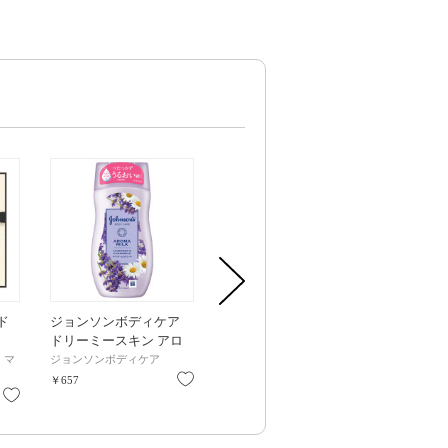
ド
ジョンソンボディケア
アクア アレゴリア ボデ
ハンドクリーム
ドリーミースキン アロ
ィローション ベルガモ
品、【ミニー】 
マミルク / 200g / ラベン
ット / 200ml
ハニーレモ
ー マ
ジョンソンボディケア
ゲラン
HACCI(ハッチ)
ダーとカモミールの香り
お気に入り
お気に入り
￥657
￥9,350
￥3,300
お気に入り