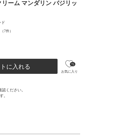
クリーム マンダリン バジリッ
ンド
（
7
件）
75
ートに入れる
お気に入り
確認ください。
す。