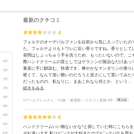
最新のクチコミ
4
フォルテのオーデパルファンを以前から気に入っていたの
た。フォルテよりもトワレに近い香りですね。香りとして
昼間はしょっちゅう手を洗うため、もったいないので、こ
0件
際ハンドクリームの質としてはゲランンの製品なだけあっ
素直に手に馴染む。快適です。爽やかなマンダリンの香り
5件
硬くて、なんて使い難いのだろうと逆さにして置いてみた
1件
だったものの、私なりに、まあこれなら何とか、という
…
続きをみる
1件
0件
Sアールグレイさん
63歳
敏感肌
クチコミ投稿 4件
購入品
0件
0件
6
0件
ハンドクリームいい物ないかな?と探していた時にこちらを
0件
ぞれ違います 私はピンクが大好きなのでピンクパケを買