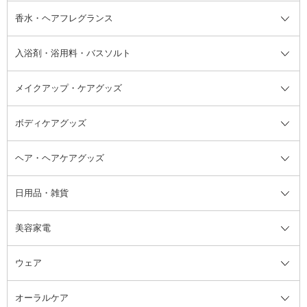
フット用デオドラント・制汗剤・
香水・ヘアフレグランス
リップクリーム・リップケア
ハイライト・シェーディング
ネイルケア
頭皮ケア・育毛剤
その他日焼け対策・UVケア
ネイル・ネイルグッズ全て
ゴマージュ・ピーリング
その他メイクアップ
ネイルケアグッズ
パーマ液
マニキュア
汗ケア
その他シャンプー・ヘアケア・ヘ
入浴剤・浴用料・バスソルト
顔用マッサージ料
脱毛・除毛ケア
ジェルネイル
香水・ヘアフレグランス全て
その他スキンケア
その他ボディケア
ネイルアートグッズ
香水
アスタイリング
メイクアップ・ケアグッズ
リムーバー・除光液
フレグランスミスト
入浴剤・浴用料・バスソルト全て
ヘアフレグランス
入浴剤・浴用料
ボディケアグッズ
その他香水・ヘアフレグランス
バスソルト
メイクアップ・ケアグッズ全て
パフ・スポンジ
ヘア・ヘアケアグッズ
コットン・綿棒
ボディケアグッズ全て
あぶらとり紙
ボディ・バスグッズ
日用品・雑貨
洗顔グッズ
マッサージ・ボディケアグッズ
ヘア・ヘアケアグッズ全て
ビューラー
アイケアグッズ
ヘアブラシ
美容家電
ブラシ・チップ
かかと・角質ケアグッズ
ヘアゴム
日用品・雑貨全て
二重まぶた用アイテム
エクササイズ器具・グッズ
ヘアピン・ヘアクリップ
洗剤
ウェア
ツィザー・毛抜き
絆創膏
ヘアバンド
柔軟剤
美容家電全て
眉・鼻毛・甘皮はさみ
その他ボディケアグッズ
ヘアカーラー
サニタリー・生理用品
フェイスケア美容家電
ルームフレグランス・ディフュー
オーラルケア
カミソリ
ヘッドマッサージブラシ
ボディケア美容家電
ウェア全て
角栓抜き
その他ヘア・ヘアケアグッズ
エッセンシャルオイル
ヘアケアスタイリング美容家電
インナー
ザー