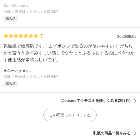
ComiComa
さん
41歳
普通肌
クチコミ投稿 22件
購入品
7
2026/08/09
乾燥肌で敏感肌です。 まずポンプで出るのが使いやすい！ どちら
かと言うとみずみずしい感じでツヤっとぷるっとするのにベタつか
ず使用感が素晴らしいです。
★みーたま★
さん
48歳
乾燥肌
クチコミ投稿 64件
購入品
@cosmeでクチコミを詳しくみる
(208件)
この商品にクチコミする
乳液の商品一覧をみる