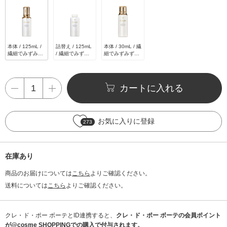
本体 / 125mL /
詰替え / 125mL
本体 / 30mL / 繊
繊細でみずみず
/ 繊細でみずみ
細でみずみずし
しい優美な香り
ずしい優美な香
い優美な香り
り
カートに入れる
お気に入りに登録
273
在庫あり
商品のお届けについては
こちら
よりご確認ください。
送料については
こちら
よりご確認ください。
クレ・ド・ポー ボーテとID連携すると、
クレ・ド・ポー ボーテの会員ポイント
が@cosme SHOPPINGでの購入で付与されます。