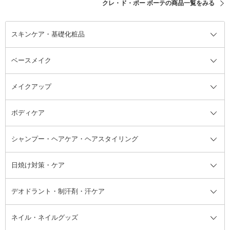
クレ・ド・ポー ボーテの商品一覧をみる
スキンケア・基礎化粧品
ベースメイク
スキンケア・基礎化粧品全て
クレンジング
メイクアップ
洗顔料
ベースメイク全て
化粧水
化粧下地・コントロールカラー
ボディケア
美容液
BBクリーム
メイクアップ全て
乳液
CCクリーム
マスカラ・マスカラ下地
ボディソープ・ハンドソープ・石
シャンプー・ヘアケア・ヘアスタイリング
オールインワン化粧品
コンシーラー
まつげ美容液
ボディケア全て
フェイスクリーム
ファンデーション
つけまつげ
けん
シャンプー・ヘアケア・ヘアスタ
日焼け対策・ケア
フェイスオイル・バーム
フェイスパウダー
アイシャドウ
ボディケア
化粧液
その他ベースメイク
アイシャドウベース
ハンドケア
シャンプー・コンディショナー
イリング全て
デオドラント・制汗剤・汗ケア
ブースター・導入液
アイブロウ・眉マスカラ
レッグ・フットケア
洗い流さないトリートメント
日焼け対策・ケア全て
シートパック・マスク
アイライナー
ネック・デコルテケア
ヘアパック・ヘアマスク
日焼け止め
デオドラント・制汗剤・汗ケア全
ボディ用デオドラント・制汗剤・
ネイル・ネイルグッズ
洗い流すパック・マスク
チーク
バストケア
ヘアスタイリング剤
サンオイル・タンニング
アイクリーム・アイケア
口紅・リップグロス
ヒップケア
ヘアカラー・カラーリング
アフターサンケア
て
汗ケア