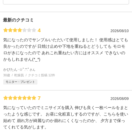
最新のクチコミ
4
2026/08/10
気になったのでサンプルいただいて使用しました！ 使用感はとても
良かったのですが 日焼け止めや下地を重ねるとどうしても モロモ
ロがきになったので あれこれ重ねたい方にはオススメ できないの
かもしれません(*_*)
かぴたん･☆ﾟ:*:ﾟ
さん
30歳
乾燥肌
クチコミ投稿 12件
モニター・プレゼント
7
2026/08/09
気になっていたのでミニサイズを購入 伸びも良く一枚ベールをまと
ったような感じです。 お昼に化粧直しするのですが、こちらを使い
始めて 崩れ方が綺麗なのか崩れにくくなったのか、 夕方まで保っ
てくれてる気がします。