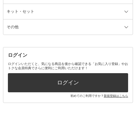
ファンデーション・パウダーケー
キット・セット
アロマキャンドル
その他美容家電
レッグウェア
オーラルケア全て
化粧ポーチ・メイクボックス
お香・インセンス
その他ウェア
歯磨き粉
ス
その他
ミラー・鏡
消臭剤・芳香剤
歯ブラシ
キット・セット全て
詰替容器・アトマイザー
ファブリックミスト
デンタルフロス
スキンケアキット
その他メイクアップ・ケアグッズ
マスク・ティッシュ
マウスウォッシュ・スプレー
ベースメイクキット
その他全て
その他日用品・雑貨
口臭清涼・ケア剤
メイクアップキット
その他
ログイン
その他オーラルケア
ボディケアキット
ヘアケアキット
ログインいただくと、気になる商品を後から確認できる「お気に入り登録」やお
トクな会員特典でさらに便利にご利用いただけます！
その他キット・セット
ログイン
初めてのご利用ですか？
新規登録はこちら