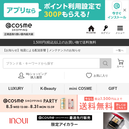
ログイン
メニュー
@
c
1,500円(税込)以上のお買い物で送料無料
o
s
【お知らせ】
地震による配送影響
メンテナンスのお知らせ
一覧へ
m
e
ブランド名・キーワードから探す
カート
Myショッピング
お気に入り
購入履歴
LUXURY
K-Beauty
mini COSME
GIFT