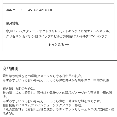
JANコード
4514254214060
成分情報
水,DPG,BG,エタノール,オクトクリレン,メトキシケイヒ酸エチルヘキシル,
グリセリン,セバシン酸ジイソプロピル,安息香酸アルキル(C12-15),t-ブチル
メトキシジベンゾイルメタン,シリカ,ジグリセリン,ジメチコン,トレハロー
もっとみる
ス,メトキシサリチル酸K,マカデミアナッツ脂肪酸フィトステリル,PEG-6,P
EG-32,PEG/PPG-17/4ジメチルエーテル,オリザノール,酢酸トコフェロー
ル,トリメチルシロキシケイ酸,イチョウ葉エキス,セイヨウサンザシ花エキ
ス,オタネニンジン根エキス,オノニスエキス,アマチャエキス,カニナバラ果
実エキス,ユキノシタエキス,オクラ果実エキス,サンショウ果皮エキス,アセ
商品説明
チルヒアルロン酸Na,イザヨイバラエキス,マドンナリリー花エキス,ミシマ
紫外線や乾燥などの環境ダメージから守る日中用の乳液。
サイコ根エキス,ワセリン,水添ポリデセン,PEG-10フィトステロール,サク
みずみずしいうるおいを与え、ふっくら弾む健やかな肌を保つ日中用の乳液
シノグリカン,ジステアリン酸PEG-6,ベヘネス-10,カルボマー,PEG/PPG-1
輝き続ける肌のために。
9/19ジメチコン,ステアリン酸,水酸化K,ステアロキシヒドロキシプロピルメ
昼の肌リズムに着目し、紫外線や乾燥などの環境ダメージから守る日中用の乳
チルセルロース,(パルミチン酸/エチルヘキサン酸)デキストリン,セラミドN
液。
P,(C13-16)イソパラフィン,BHT,メタリン酸Na,EDTA-2Na,(C10-13)イソパ
みずみずしいうるおいを与え、ふっくら弾む、健やかな肌を保ちます。
ラフィン,ピロ亜硫酸Na,トコフェロール,フェノキシエタノール,香料,酸化
独自技術デイリズムファインチューンテクノロジー搭載。
「肌の知性*1」に着目した独自成分、ラディアントリリーエキスGL*2(保湿・整
チタン,マイカ,酸化鉄,赤227,黄4 <M134555-202>
肌)配合。