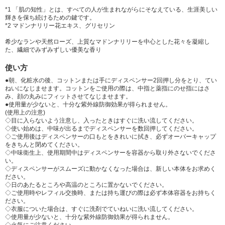
*1 「肌の知性」とは、すべての人が生まれながらにそなえている、生涯美しい
輝きを保ち続けるための鍵です。
*2 マドンナリリー花エキス、グリセリン
希少なランや天然ローズ、上質なマドンナリリーを中心とした花々を凝縮し
た、繊細でみずみずしい優美な香り
使い方
●朝、化粧水の後、コットンまたは手にディスペンサー2回押し分をとり、てい
ねいになじませます。コットンをご使用の際は、中指と薬指にのせ指にはさ
み、顔の丸みにフィットさせてなじませます。
●使用量が少ないと、十分な紫外線防御効果が得られません。
(使用上の注意)
◇目に入らないよう注意し、入ったときはすぐに洗い流してください。
◇使い始めは、中味が出るまでディスペンサーを数回押してください。
◇ご使用後はディスペンサーの口もとをきれいに拭き、必ずオーバーキャップ
をきちんと閉めてください。
◇中味衛生上、使用期間中はディスペンサーを容器から取り外さないでくださ
い。
◇ディスペンサーがスムーズに動かなくなった場合は、新しい本体をお求めく
ださい。
◇日のあたるところや高温のところに置かないでください。
◇ご使用時やレフィル交換時、または持ち運びの際は必ず本体容器をお持ちく
ださい。
◇衣服についた場合は、すぐに洗剤でていねいに洗い流してください。
◇使用量が少ないと、十分な紫外線防御効果が得られません。