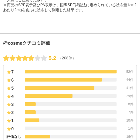
◇火気にご注意ください。
※商品のSPF表示及びPA表示は、国際SPF試験法に定められている塗布量1cm2
あたり2mgを皮ふに塗布して測定した結果です。
@cosmeクチコミ評価
5.2
（208件）
7
52件
6
44件
5
41件
4
29件
3
8件
2
7件
1
10件
0
1件
評価なし
16件