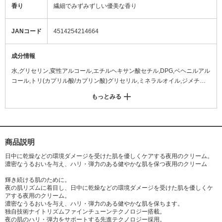
香り
繊細でみずみずしい優美な香り
JANコード
4514254214664
成分情報
水,グリセリン,変性アルコール,エチルヘキサン酸セチル,DPG,ベヘニルアル
コール,トリ(カプリル酸/カプリン酸)グリセリル,ミネラルオイル,ジメチコ
ン,ジグリセリン,水添ポリデセン,マカデミアナッツ脂肪酸フィトステリル,
もっとみる
ステアリン酸グリセリル,リンゴ酸ジイソステアリル,ステアリルアルコー
ル,ヘキサヒドロキシステアリン酸ジペンタエリスリチル,メトキシサリチル
酸K,PEG/PPG-14/7ジメチルエーテル,トレハロース,PEG/PPG-17/4ジメチ
ルエーテル,酢酸トコフェロール,キサンタンガム,エクトイン,グリチルリチ
ン酸2K,ビターオレンジ花エキス,オリーブ葉エキス,オタネニンジン根エキ
商品説明
ス,セリン,テンチャエキス,オノニスエキス,ラベンダー油,カニナバラ果実エ
日中に乾燥などの環境ダメージを受けた肌を優しくケアする夜用のクリーム。
キス,ユキノシタエキス,ネムノキ樹皮エキス,サトザクラ花エキス,オクラ果
濃密なうるおいを与え、ハリ・弾力のある健やかな肌を保つ夜用のクリーム
実エキス,アセチルヒアルロン酸Na,イザヨイバラエキス,マドンナリリー花
輝き続ける肌のために。
エキス,ミシマサイコ根エキス,シリカ,ベヘネス-20,セテアリルアルコール,B
夜の肌リズムに着目し、日中に乾燥などの環境ダメージを受けた肌を優しくケ
G,カルナウバロウ,ミリスチン酸ミリスチル,カルボマー,クエン酸Na,水酸化
アする夜用のクリーム。
K,EDTA-3Na,クエン酸,エタノール,メタリン酸Na,ピロ亜硫酸Na,トコフェ
濃密なうるおいを与え、ハリ・弾力のある健やかな肌を保ちます。
ロール,カシア樹皮エキス,エチルヘキシルグリセリン,フェノキシエタノー
独自技術ナイトリズムファインチューンテクノロジー搭載。
夜の肌のハリ・弾力をサポートする先進テクノロジー採用。
ル,香料,合成金雲母,酸化鉄 <M135860-202>