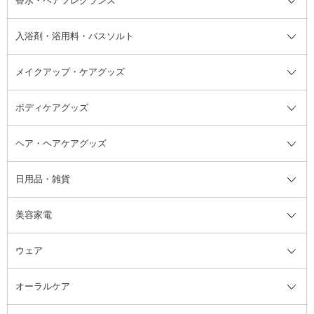
香水・ヘアフレグランス
リップクリーム・リップケア
ハイライト・シェーディング
ネイルケア
頭皮ケア・育毛剤
その他日焼け対策・UVケア
ネイル・ネイルグッズ全て
ゴマージュ・ピーリング
その他メイクアップ
ネイルケアグッズ
パーマ液
マニキュア
汗ケア
その他シャンプー・ヘアケア・ヘ
入浴剤・浴用料・バスソルト
顔用マッサージ料
脱毛・除毛ケア
ジェルネイル
香水・ヘアフレグランス全て
その他スキンケア
その他ボディケア
ネイルアートグッズ
香水
アスタイリング
メイクアップ・ケアグッズ
リムーバー・除光液
フレグランスミスト
入浴剤・浴用料・バスソルト全て
ヘアフレグランス
入浴剤・浴用料
ボディケアグッズ
その他香水・ヘアフレグランス
バスソルト
メイクアップ・ケアグッズ全て
パフ・スポンジ
ヘア・ヘアケアグッズ
コットン・綿棒
ボディケアグッズ全て
あぶらとり紙
ボディ・バスグッズ
日用品・雑貨
洗顔グッズ
マッサージ・ボディケアグッズ
ヘア・ヘアケアグッズ全て
ビューラー
アイケアグッズ
ヘアブラシ
美容家電
ブラシ・チップ
かかと・角質ケアグッズ
ヘアゴム
日用品・雑貨全て
二重まぶた用アイテム
エクササイズ器具・グッズ
ヘアピン・ヘアクリップ
洗剤
ウェア
ツィザー・毛抜き
絆創膏
ヘアバンド
柔軟剤
美容家電全て
眉・鼻毛・甘皮はさみ
その他ボディケアグッズ
ヘアカーラー
サニタリー・生理用品
フェイスケア美容家電
ルームフレグランス・ディフュー
オーラルケア
カミソリ
ヘッドマッサージブラシ
ボディケア美容家電
ウェア全て
角栓抜き
その他ヘア・ヘアケアグッズ
エッセンシャルオイル
ヘアケアスタイリング美容家電
インナー
ザー