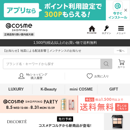
ログイン
メニュー
@
c
1,500円(税込)以上のお買い物で送料無料
o
s
【お知らせ】
地震による配送影響
メンテナンスのお知らせ
一覧へ
m
e
ブランド名・キーワードから探す
カート
Myショッピング
お気に入り
購入履歴
LUXURY
K-Beauty
mini COSME
GIFT