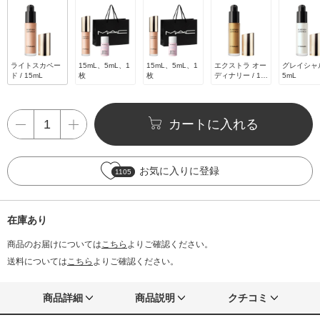
ライトスカペー
15mL、5mL、1
15mL、5mL、1
エクストラ オー
グレイシャル 
ド / 15mL
枚
枚
ディナリー / 15
5mL
mL
カートに入れる
お気に入りに登録
1105
在庫あり
商品のお届けについては
こちら
よりご確認ください。
送料については
こちら
よりご確認ください。
商品詳細
商品説明
クチコミ