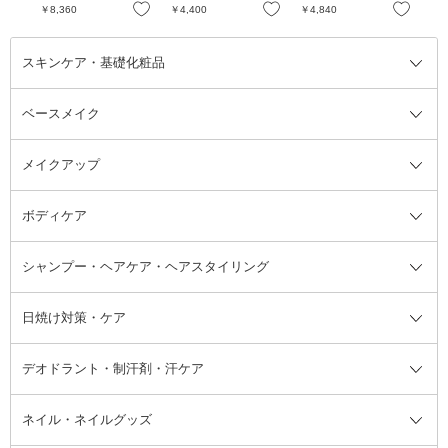
お気に入り
お気に入り
お気に入り
￥8,360
￥4,400
￥4,840
￥5
スキンケア・基礎化粧品
ベースメイク
スキンケア・基礎化粧品全て
クレンジング
メイクアップ
洗顔料
ベースメイク全て
化粧水
化粧下地・コントロールカラー
ボディケア
美容液
BBクリーム
メイクアップ全て
乳液
CCクリーム
マスカラ・マスカラ下地
ボディソープ・ハンドソープ・石
シャンプー・ヘアケア・ヘアスタイリング
オールインワン化粧品
コンシーラー
まつげ美容液
ボディケア全て
フェイスクリーム
ファンデーション
つけまつげ
けん
シャンプー・ヘアケア・ヘアスタ
日焼け対策・ケア
フェイスオイル・バーム
フェイスパウダー
アイシャドウ
ボディケア
化粧液
その他ベースメイク
アイシャドウベース
ハンドケア
シャンプー・コンディショナー
イリング全て
デオドラント・制汗剤・汗ケア
ブースター・導入液
アイブロウ・眉マスカラ
レッグ・フットケア
洗い流さないトリートメント
日焼け対策・ケア全て
シートパック・マスク
アイライナー
ネック・デコルテケア
ヘアパック・ヘアマスク
日焼け止め
デオドラント・制汗剤・汗ケア全
ボディ用デオドラント・制汗剤・
ネイル・ネイルグッズ
洗い流すパック・マスク
チーク
バストケア
ヘアスタイリング剤
サンオイル・タンニング
アイクリーム・アイケア
口紅・リップグロス
ヒップケア
ヘアカラー・カラーリング
アフターサンケア
て
汗ケア