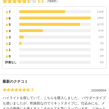
5.5
（589件）
7
126件
6
199件
5
167件
4
67件
3
13件
2
7件
1
4件
0
2件
評価なし
4件
最新のクチコミ
7
2026/08/04
ハイライトを探していて、こちらを購入しました。 パウダータイプ
も迷いましたが、乾燥肌なのでリキッドタイプに。仕込みにも、メ
イクの最後にも使えるところがとても気に入っています。 ツヤっと