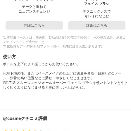
フェイス ブラシ
チークと重ねて
ニュアンスチェンジ
テクニックレスで
キレイになじむ
詳細はこちら
詳細はこちら
*1 美容液ベースとは、着色剤、製品の防腐剤や安定剤を除く、水や保湿成分、皮膚コ
ンディショニング成分のこと。
*2 化粧持ちデータ取得済(ブランド調べ、効果には個人差があります)
使い方
ボトルを上下によく振ってからお使いください。
化粧下地の後、またはベースメイクの仕上げに適量を鼻筋・目周りのCゾー
ン・頬骨の高い位置などに乗せ、やさしくなじませます。
##171S スムースエッジ オールオーバー フェイス ブラシを使いトントンとやさ
しく叩くようになじませると更に美しい仕上がりに。
@cosmeクチコミ評価