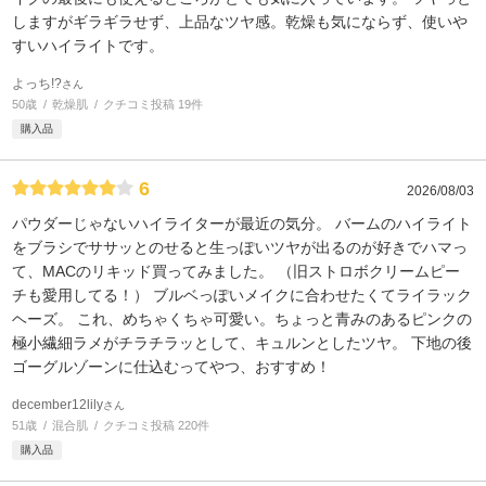
しますがギラギラせず、上品なツヤ感。乾燥も気にならず、使いや
すいハイライトです。
よっち!?
さん
50歳
乾燥肌
クチコミ投稿 19件
購入品
6
2026/08/03
パウダーじゃないハイライターが最近の気分。 バームのハイライト
をブラシでササッとのせると生っぽいツヤが出るのが好きでハマっ
て、MACのリキッド買ってみました。 （旧ストロボクリームピー
チも愛用してる！） ブルベっぽいメイクに合わせたくてライラック
ヘーズ。 これ、めちゃくちゃ可愛い。ちょっと青みのあるピンクの
極小繊細ラメがチラチラッとして、キュルンとしたツヤ。 下地の後
ゴーグルゾーンに仕込むってやつ、おすすめ！
december12lily
さん
51歳
混合肌
クチコミ投稿 220件
購入品