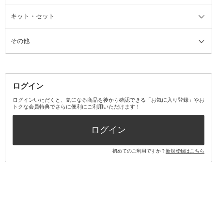
ファンデーション・パウダーケー
キット・セット
アロマキャンドル
その他美容家電
レッグウェア
オーラルケア全て
化粧ポーチ・メイクボックス
お香・インセンス
その他ウェア
歯磨き粉
ス
その他
ミラー・鏡
消臭剤・芳香剤
歯ブラシ
キット・セット全て
詰替容器・アトマイザー
ファブリックミスト
デンタルフロス
スキンケアキット
その他メイクアップ・ケアグッズ
マスク・ティッシュ
マウスウォッシュ・スプレー
ベースメイクキット
その他全て
その他日用品・雑貨
口臭清涼・ケア剤
メイクアップキット
その他
ログイン
その他オーラルケア
ボディケアキット
ヘアケアキット
ログインいただくと、気になる商品を後から確認できる「お気に入り登録」やお
トクな会員特典でさらに便利にご利用いただけます！
その他キット・セット
ログイン
初めてのご利用ですか？
新規登録はこちら