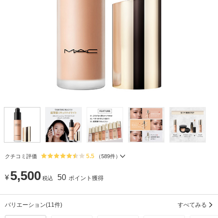
5.5
クチコミ評価
（
589
件）
5,500
¥
50
ポイント獲得
税込
バリエーション
(11件)
すべてみる