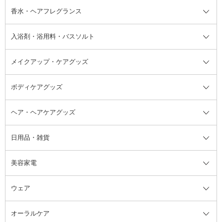
フット用デオドラント・制汗剤・
香水・ヘアフレグランス
リップクリーム・リップケア
ハイライト・シェーディング
ネイルケア
頭皮ケア・育毛剤
その他日焼け対策・UVケア
ネイル・ネイルグッズ全て
ゴマージュ・ピーリング
その他メイクアップ
ネイルケアグッズ
パーマ液
マニキュア
汗ケア
その他シャンプー・ヘアケア・ヘ
入浴剤・浴用料・バスソルト
顔用マッサージ料
脱毛・除毛ケア
ジェルネイル
香水・ヘアフレグランス全て
その他スキンケア
その他ボディケア
ネイルアートグッズ
香水
アスタイリング
メイクアップ・ケアグッズ
リムーバー・除光液
フレグランスミスト
入浴剤・浴用料・バスソルト全て
ヘアフレグランス
入浴剤・浴用料
ボディケアグッズ
その他香水・ヘアフレグランス
バスソルト
メイクアップ・ケアグッズ全て
パフ・スポンジ
ヘア・ヘアケアグッズ
コットン・綿棒
ボディケアグッズ全て
あぶらとり紙
ボディ・バスグッズ
日用品・雑貨
洗顔グッズ
マッサージ・ボディケアグッズ
ヘア・ヘアケアグッズ全て
ビューラー
アイケアグッズ
ヘアブラシ
美容家電
ブラシ・チップ
かかと・角質ケアグッズ
ヘアゴム
日用品・雑貨全て
二重まぶた用アイテム
エクササイズ器具・グッズ
ヘアピン・ヘアクリップ
洗剤
ウェア
ツィザー・毛抜き
絆創膏
ヘアバンド
柔軟剤
美容家電全て
眉・鼻毛・甘皮はさみ
その他ボディケアグッズ
ヘアカーラー
サニタリー・生理用品
フェイスケア美容家電
ルームフレグランス・ディフュー
オーラルケア
カミソリ
ヘッドマッサージブラシ
ボディケア美容家電
ウェア全て
角栓抜き
その他ヘア・ヘアケアグッズ
エッセンシャルオイル
ヘアケアスタイリング美容家電
インナー
ザー