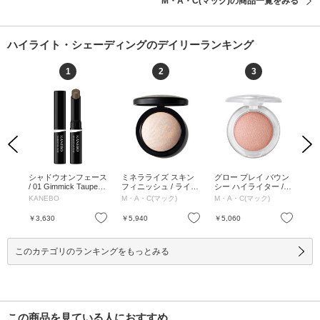
M・A・C(マック)の商品一覧をみる
ハイライト・シェーディングのデイリーランキング
1
2
3
Previous
Next
イタ
シャドウオンフェース
ミネラライズ スキン
グロー プレイ バウン
グ
.8g
/ 01 Gimmick Taupe /
フィニッシュ / ライト
シー ハイライター /
シー
2.5g / 本体 / 01 Gimmi
スカペード / ライトス
スカイ キス / 7.5g / ス
サン
KANEBO
M・A・C(マック)
M・A・C(マック)
M・
ck Taupe / 2.5g
カペード
カイ キス / 7.5g
7.
ズル 
お気に入り
お気に入り
お気に入り
￥3,630
￥5,940
￥5,060
￥5
このカテゴリのランキングをもっとみる
この商品を見ている人におすすめ