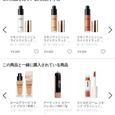
Previous
Next
ジア
スキンフィニッシュ
スキンフィニッシュ
スキンフィニッシュ
ス
3g
ライトストラック リ
ライトストラック リ
ライトストラック リ
ラ
キッド ハイライター /
キッド ハイライター /
キッド ハイライター /
キッ
M・A・C(マック)
M・A・C(マック)
M・A・C(マック)
M・
グレイシャル / 15mL
ダブル グリーム / 15m
チェリー クロム / 15m
ライ
L
L
5m
お気に入り
お気に入り
お気に入り
￥5,500
￥5,500
￥5,500
￥5
この商品と一緒に購入されている商品
Previous
Next
パチ
オールアワーズ リキ
アーティスト カラー
ストロボ ビーム リキ
コ
・バ
ッド グロウ / 本体 / M
クレヨン / 432 / 7g
ッド ブラッシュ / ラ
ーシ
N4 濃い肌色 / 25mL
バライト / 4.3ml
用 
イヴ・サンローラン
メイクアップフォーエバ
M・A・C(マック)
INF
ュ
ー