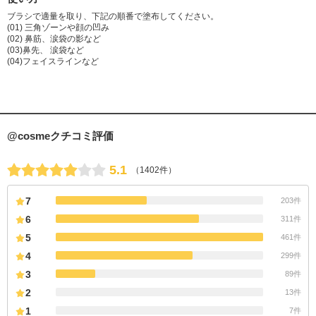
チタン、 酸化鉄
ブラシで適量を取り、下記の順番で塗布してください。
04:タルク、 マイカ、 シリカ、 ポリエチレン、 オクチルドデカノール、
(01) 三角ゾーンや顔の凹み
ジメチコン、 ポリメチルシルセスキオキサン、 トリ(カプリル酸/カプリン
(02) 鼻筋、涙袋の影など
(03)鼻先、 涙袋など
酸)グリセリル、 トリエトキシカプリリルシラン、 窒化ホウ素、 カプリリ
(04)フェイスラインなど
ルグリコール、 ワセリン、 エチルヘキシルグリセリン、 セスキイソステ
アリン酸ソルビタン、 BHT、 トコフェロール、 酸化鉄、 酸化チタン
@cosmeクチコミ評価
5.1
（1402件）
7
203件
6
311件
5
461件
4
299件
3
89件
2
13件
1
7件