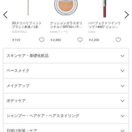
Previous
Next
ルア
3Dメリハリフィット
クッションガラスオリ
パーフェクトツインリ
わ
0.2
ブラシ / 本体 / 1本
ジナル / SPF50+ / PA+
ップ / #907 ジェント
イタ
++ / 本体 / 00クリアガ
ルローズ / 4.7g、4.2g
顔チ
JUDYDOLL
fwee(フィー)
Laka
JU
ラス / 13g
お気に入り
お気に入り
お気に入り
￥715
￥2,860
￥2,200
￥1
スキンケア・基礎化粧品
ベースメイク
スキンケア・基礎化粧品全て
クレンジング
メイクアップ
洗顔料
ベースメイク全て
化粧水
化粧下地・コントロールカラー
ボディケア
美容液
BBクリーム
メイクアップ全て
乳液
CCクリーム
マスカラ・マスカラ下地
ボディソープ・ハンドソープ・石
シャンプー・ヘアケア・ヘアスタイリング
オールインワン化粧品
コンシーラー
まつげ美容液
ボディケア全て
フェイスクリーム
ファンデーション
つけまつげ
けん
シャンプー・ヘアケア・ヘアスタ
日焼け対策・ケア
フェイスオイル・バーム
フェイスパウダー
アイシャドウ
ボディケア
化粧液
その他ベースメイク
アイシャドウベース
ハンドケア
シャンプー・コンディショナー