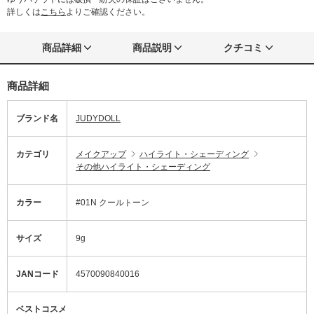
詳しくは
こちら
よりご確認ください。
商品詳細
商品説明
クチコミ
商品詳細
ブランド名
JUDYDOLL
カテゴリ
メイクアップ
ハイライト・シェーディング
その他ハイライト・シェーディング
カラー
#01N クールトーン
サイズ
9g
JANコード
4570090840016
ベストコスメ