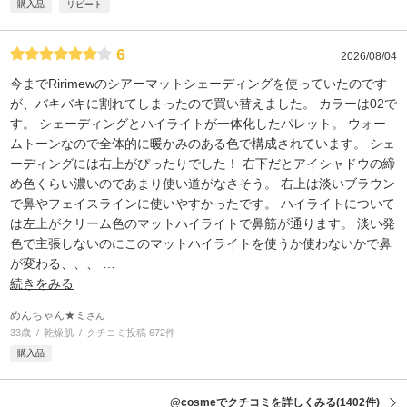
購入品
リピート
6
2026/08/04
今までRirimewのシアーマットシェーディングを使っていたのです
が、バキバキに割れてしまったので買い替えました。 カラーは02で
す。 シェーディングとハイライトが一体化したパレット。 ウォー
ムトーンなので全体的に暖かみのある色で構成されています。 シェ
ーディングには右上がぴったりでした！ 右下だとアイシャドウの締
め色くらい濃いのであまり使い道がなさそう。 右上は淡いブラウン
で鼻やフェイスラインに使いやすかったです。 ハイライトについて
は左上がクリーム色のマットハイライトで鼻筋が通ります。 淡い発
色で主張しないのにこのマットハイライトを使うか使わないかで鼻
が変わる、、、
…
続きをみる
めんちゃん★ミ
さん
33歳
乾燥肌
クチコミ投稿 672件
購入品
@cosmeでクチコミを詳しくみる
(1402件)