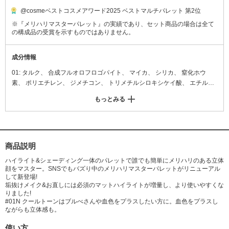
@cosmeベストコスメアワード2025 ベストマルチパレット 第2位
※『メリハリマスターパレット』の実績であり、セット商品の場合は全て
の構成品の受賞を示すものではありません。
成分情報
01: タルク、 合成フルオロフロゴパイト、 マイカ、 シリカ、 窒化ホウ
素、 ポリエチレン、 ジメチコン、 トリメチルシロキシケイ酸、 エチルヘ
キサン酸セチル、 ステアロイルオキシステアリン酸オクチルドデシル、 ト
もっとみる
リエトキシカプリリルシラン、 カプリリルグリコール、 エチルヘキシルグ
リセリン、 ハイドロゲンジメチコン、 ラウロイルリシン、 水酸化Al、 酸
化チタン、 酸化鉄、 赤226
02:タルク、 マイカ、 シリカ、 ポリエチレン、 窒化ホウ素、 ミネラルオ
イル、 ジメチコン、 ワセリン、 カプリリルグリコール、 パルミチン酸エ
商品説明
チルヘキシル、 トリエトキシカプリリルシラン、 セスキイソステアリン酸
ハイライト&シェーディング一体のパレットで誰でも簡単にメリハリのある立体
ソルビタン、 エチルヘキシルグリセリン、 BHT、 トコフェロール、 酸化
顔をマスター。SNSでもバズり中のメリハリマスターパレットがリニューアル
チタン、 酸化鉄
して新登場!
垢抜けメイク&お直しには必須のマットハイライトが増量し、より使いやすくな
03:マイカ、 ジメチコン、 イソノナン酸イソノニル、 タルク、 フェニルト
りました!
リメチコン、 ポリブテン、 シリカ、 ポリメチルシルセスキオキサン、 ポ
#01N クールトーンはブルべさんや血色をプラスしたい方に。血色をプラスし
リエチレン、 マイクロクリスタリンワックス、 ジメチコンクロスポリマ
ながらも立体感も。
ー、 合成フルオロフロゴパイト、 カプリリルグリコール、 エチルヘキシ
ルグリセリン、 酸化スズ、 トリエトキシカプリリルシラン、 BHT、 酸化
使い方