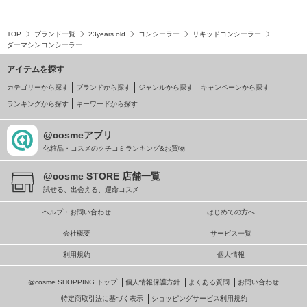
TOP
ブランド一覧
23years old
コンシーラー
リキッドコンシーラー
ダーマシンコンシーラー
アイテムを探す
カテゴリーから探す
ブランドから探す
ジャンルから探す
キャンペーンから探す
ランキングから探す
キーワードから探す
@cosmeアプリ
化粧品・コスメのクチコミランキング&お買物
@cosme STORE 店舗一覧
試せる、出会える、運命コスメ
ヘルプ・お問い合わせ
はじめての方へ
会社概要
サービス一覧
利用規約
個人情報
@cosme SHOPPING トップ
個人情報保護方針
よくある質問
お問い合わせ
特定商取引法に基づく表示
ショッピングサービス利用規約