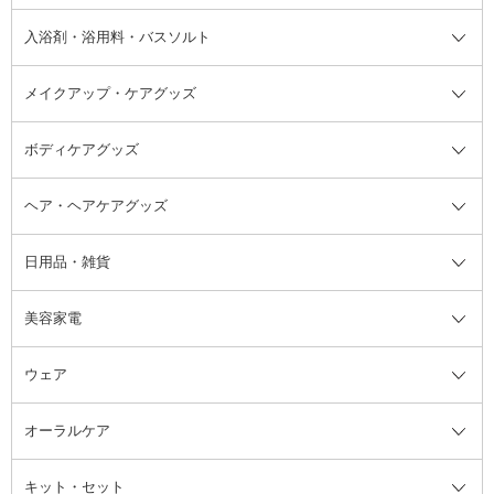
その他シャンプー・ヘアケア・ヘ
入浴剤・浴用料・バスソルト
顔用マッサージ料
脱毛・除毛ケア
ジェルネイル
香水・ヘアフレグランス全て
その他スキンケア
その他ボディケア
ネイルアートグッズ
香水
アスタイリング
メイクアップ・ケアグッズ
リムーバー・除光液
フレグランスミスト
入浴剤・浴用料・バスソルト全て
ヘアフレグランス
入浴剤・浴用料
ボディケアグッズ
その他香水・ヘアフレグランス
バスソルト
メイクアップ・ケアグッズ全て
パフ・スポンジ
ヘア・ヘアケアグッズ
コットン・綿棒
ボディケアグッズ全て
あぶらとり紙
ボディ・バスグッズ
日用品・雑貨
洗顔グッズ
マッサージ・ボディケアグッズ
ヘア・ヘアケアグッズ全て
ビューラー
アイケアグッズ
ヘアブラシ
美容家電
ブラシ・チップ
かかと・角質ケアグッズ
ヘアゴム
日用品・雑貨全て
二重まぶた用アイテム
エクササイズ器具・グッズ
ヘアピン・ヘアクリップ
洗剤
ウェア
ツィザー・毛抜き
絆創膏
ヘアバンド
柔軟剤
美容家電全て
眉・鼻毛・甘皮はさみ
その他ボディケアグッズ
ヘアカーラー
サニタリー・生理用品
フェイスケア美容家電
ルームフレグランス・ディフュー
オーラルケア
カミソリ
ヘッドマッサージブラシ
ボディケア美容家電
ウェア全て
角栓抜き
その他ヘア・ヘアケアグッズ
エッセンシャルオイル
ヘアケアスタイリング美容家電
インナー
ザー
ファンデーション・パウダーケー
キット・セット
アロマキャンドル
その他美容家電
レッグウェア
オーラルケア全て
化粧ポーチ・メイクボックス
お香・インセンス
その他ウェア
歯磨き粉