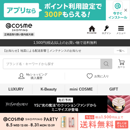
ログイン
メニュー
@
c
1,500円(税込)以上のお買い物で送料無料
o
s
【お知らせ】
地震による配送影響
メンテナンスのお知らせ
一覧へ
m
e
ブランド名・キーワードから探す
カート
Myショッピング
お気に入り
購入履歴
LUXURY
K-Beauty
mini COSME
GIFT