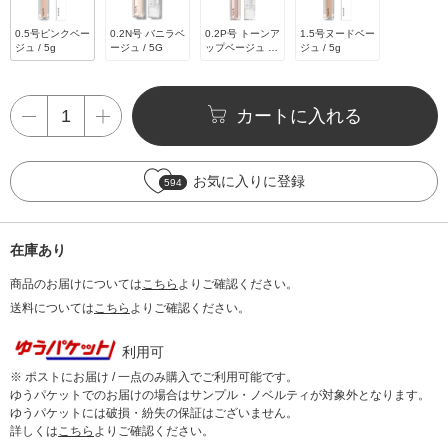
0.5号ピンクベー
0.2N号 バニラベ
0.2P号 トーンア
1.5号ヌードベー
ジュ / 5g
ージュ / 5G
ップベージュ / 5
ジュ / 5g
G
カートに入れる
お気に入りに登録
594
在庫あり
商品のお届けについては
こちら
よりご確認ください。
送料については
こちら
よりご確認ください。
利用可
※ ポストにお届け / 一点のみ購入でご利用可能です。
ゆうパケットでのお届けの場合はサンプル・ノベルティが対象外となります。
ゆうパケットには破損・紛失の保証はございません。
詳しくは
こちら
よりご確認ください。