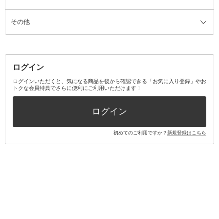
ス
その他
ミラー・鏡
消臭剤・芳香剤
歯ブラシ
キット・セット全て
詰替容器・アトマイザー
ファブリックミスト
デンタルフロス
スキンケアキット
その他メイクアップ・ケアグッズ
マスク・ティッシュ
マウスウォッシュ・スプレー
ベースメイクキット
その他全て
その他日用品・雑貨
口臭清涼・ケア剤
メイクアップキット
その他
ログイン
その他オーラルケア
ボディケアキット
ヘアケアキット
ログインいただくと、気になる商品を後から確認できる「お気に入り登録」やお
トクな会員特典でさらに便利にご利用いただけます！
その他キット・セット
ログイン
初めてのご利用ですか？
新規登録はこちら