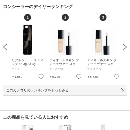
コンシーラーのデイリーランキング
1
2
3
Previous
Next
 フ
リアルシェードスティ
ディオールスキン フ
ディオールスキン フ
コ
キン
ック / 3.3g / 3.3g
ォーエヴァー スキン
ォーエヴァー スキン
ージュ
ーラ
コレクト コンシーラ
コレクト コンシーラ
+++
ケイト
ディオール
ディオール
ク
ートラ
ー / 1N ニュートラル /
ー / 0N ニュートラル /
天
00.5
11mL / 本体 / 1N ニュ
11mL / 本体 / 0N ニュ
を調
お気に入り
お気に入り
お気に入り
￥1,650
￥5,720
￥5,720
￥6
11m
ートラル / 11mL
ートラル / 11mL
5g
このカテゴリのランキングをもっとみる
この商品を見ている人におすすめ