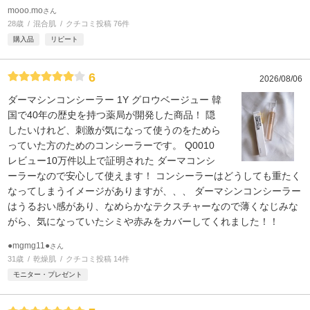
mooo.mo
さん
28歳
混合肌
クチコミ投稿 76件
購入品
リピート
6
2026/08/06
ダーマシンコンシーラー 1Y グロウベージュー 韓
国で40年の歴史を持つ薬局が開発した商品！ 隠
したいけれど、刺激が気になって使うのをためら
っていた方のためのコンシーラーです。 Q0010
レビュー10万件以上で証明された ダーマコンシ
ーラーなので安心して使えます！ コンシーラーはどうしても重たく
なってしまうイメージがありますが、、、 ダーマシンコンシーラー
はうるおい感があり、なめらかなテクスチャーなので薄くなじみな
がら、気になっていたシミや赤みをカバーしてくれました！！
●mgmg11●
さん
31歳
乾燥肌
クチコミ投稿 14件
モニター・プレゼント