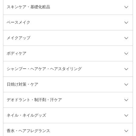
スキンケア・基礎化粧品
ベースメイク
スキンケア・基礎化粧品全て
クレンジング
メイクアップ
洗顔料
ベースメイク全て
化粧水
化粧下地・コントロールカラー
ボディケア
美容液
BBクリーム
メイクアップ全て
乳液
CCクリーム
マスカラ・マスカラ下地
ボディソープ・ハンドソープ・石
シャンプー・ヘアケア・ヘアスタイリング
オールインワン化粧品
コンシーラー
まつげ美容液
ボディケア全て
フェイスクリーム
ファンデーション
つけまつげ
けん
シャンプー・ヘアケア・ヘアスタ
日焼け対策・ケア
フェイスオイル・バーム
フェイスパウダー
アイシャドウ
ボディケア
化粧液
その他ベースメイク
アイシャドウベース
ハンドケア
シャンプー・コンディショナー
イリング全て
デオドラント・制汗剤・汗ケア
ブースター・導入液
アイブロウ・眉マスカラ
レッグ・フットケア
洗い流さないトリートメント
日焼け対策・ケア全て
シートパック・マスク
アイライナー
ネック・デコルテケア
ヘアパック・ヘアマスク
日焼け止め
デオドラント・制汗剤・汗ケア全
ボディ用デオドラント・制汗剤・
ネイル・ネイルグッズ
洗い流すパック・マスク
チーク
バストケア
ヘアスタイリング剤
サンオイル・タンニング
アイクリーム・アイケア
口紅・リップグロス
ヒップケア
ヘアカラー・カラーリング
アフターサンケア
て
汗ケア
フット用デオドラント・制汗剤・
香水・ヘアフレグランス
リップクリーム・リップケア
ハイライト・シェーディング
ネイルケア
頭皮ケア・育毛剤
その他日焼け対策・UVケア
ネイル・ネイルグッズ全て
ゴマージュ・ピーリング
その他メイクアップ
ネイルケアグッズ
パーマ液
マニキュア
汗ケア