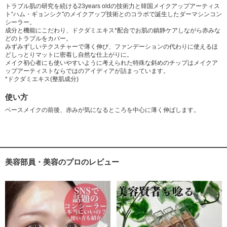
トラブル肌の研究を続ける23years oldの技術力と韓国メイクアップアーティス
ト“ハム・ギョンシク"のメイクアップ技術とのコラボで誕生したダーマシンコン
シーラー。
成分と機能にこだわり、ドクダミエキス*配合でお肌の鎮静ケアしながら赤みな
どのトラブルをカバー。
みずみずしいテクスチャーで薄く伸び、ファンデーションの代わりに使えるほ
どしっとりマットに密着し自然な仕上がりに。
メイク初心者にも使いやすいように考えられた特殊な斜めのチップはメイクア
ップアーティストならではのアイディアが詰まっています。
*ドクダミエキス(整肌成分)
使い方
ベースメイクの前後、赤みが気になるところを中心に薄く伸ばします。
美容部員・美容のプロのレビュー