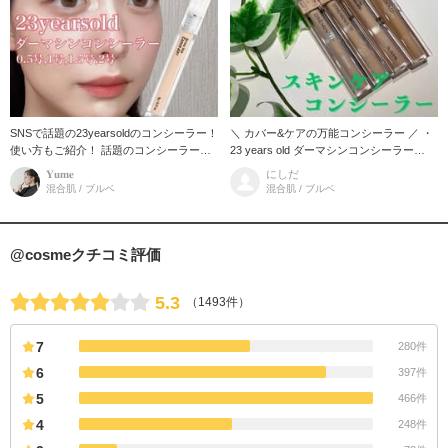
SNSで話題の23yearsoldのコンシーラー！
＼ カバー&ケアの万能コンシーラー ／ ・
使い方もご紹介！ 話題のコンシーラーが
23 years old ダーマシンコンシーラー
気になって試してみました！ 下地を塗
今、日韓問わず人気な韓国コンシーラー
𝐘𝐮𝐦𝐞
にしだ
り、その上からコンシーラー
ドクダミエキス配合で肌荒れ
混合肌 / ブルベ
混合肌 / ブルベ
@cosmeクチコミ評価
5.3
（1493件）
7
280件
6
397件
5
466件
4
248件