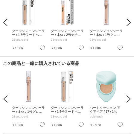
Previous
Next
ンデ
ダーマシンコンシーラ
ダーマシンコンシーラ
ダーマシンコンシーラ
ダ
/ 1
ー / 1.5号ヌードベー
ー / 本体 / 2号ナチュ
ー / 本体 / 1号グロウ
0.
ジュ / 5g
ラルベージュ / 5g
ベージュ / 5g
ュ /
23years old
23years old
23years old
23y
お気に入り
お気に入り
お気に入り
￥1,386
￥1,386
￥1,386
￥1
この商品と一緒に購入されている商品
Previous
Next
本体
ダーマシンコンシーラ
ダーマシンコンシーラ
ハートクッション ア
オ
部分
ー / 本体 / 1号グロウ
ー / 1.5号ヌードベー
クアベア / 17 / 14g
ャン
第2剤
ベージュ / 5g
ジュ / 5g
0m
23years old
23years old
troistouch
ロ
トメ
レー
お気に入り
お気に入り
お気に入り
￥1,386
￥1,386
￥2,970
￥8
セン
ティ