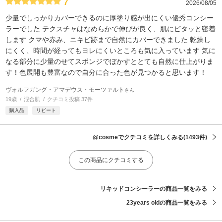
7
2026/08/05
少量でしっかりカバーできるのに厚塗り感が出にくい優秀コンシー
ラーでした テクスチャはなめらかで伸びが良く、肌にピタッと密着
します クマや赤み、ニキビ跡まで自然にカバーできました 乾燥し
にくく、時間が経ってもヨレにくいところも気に入っています 気に
なる部分に少量のせてスポンジでぼかすととても自然に仕上がりま
す！色展開も豊富なので自分に合った色が見つかると思います！
ヴォルフガング・アマデウス・モーツァルト
さん
19歳
混合肌
クチコミ投稿 37件
購入品
リピート
@cosmeでクチコミを詳しくみる
(1493件)
この商品にクチコミする
リキッドコンシーラーの商品一覧をみる
23years oldの商品一覧をみる