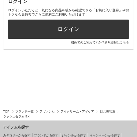
ログイン
その他オーラルケア
ボディケアキット
ヘアケアキット
ログインいただくと、気になる商品を後から確認できる「お気に入り登録」やお
トクな会員特典でさらに便利にご利用いただけます！
その他キット・セット
ログイン
初めてのご利用ですか？
新規登録はこちら
TOP
ブランド一覧
アヴァンセ
アイクリーム・アイケア
目元美容液
ラッシュセラム EX
アイテムを探す
カテゴリーから探す
ブランドから探す
ジャンルから探す
キャンペーンから探す