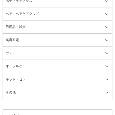
ボディケアグッズ
その他香水・ヘアフレグランス
バスソルト
メイクアップ・ケアグッズ全て
パフ・スポンジ
ヘア・ヘアケアグッズ
コットン・綿棒
ボディケアグッズ全て
あぶらとり紙
ボディ・バスグッズ
日用品・雑貨
洗顔グッズ
マッサージ・ボディケアグッズ
ヘア・ヘアケアグッズ全て
ビューラー
アイケアグッズ
ヘアブラシ
美容家電
ブラシ・チップ
かかと・角質ケアグッズ
ヘアゴム
日用品・雑貨全て
二重まぶた用アイテム
エクササイズ器具・グッズ
ヘアピン・ヘアクリップ
洗剤
ウェア
ツィザー・毛抜き
絆創膏
ヘアバンド
柔軟剤
美容家電全て
眉・鼻毛・甘皮はさみ
その他ボディケアグッズ
ヘアカーラー
サニタリー・生理用品
フェイスケア美容家電
ルームフレグランス・ディフュー
オーラルケア
カミソリ
ヘッドマッサージブラシ
ボディケア美容家電
ウェア全て
角栓抜き
その他ヘア・ヘアケアグッズ
エッセンシャルオイル
ヘアケアスタイリング美容家電
インナー
ザー
ファンデーション・パウダーケー
キット・セット
アロマキャンドル
その他美容家電
レッグウェア
オーラルケア全て
化粧ポーチ・メイクボックス
お香・インセンス
その他ウェア
歯磨き粉
ス
その他
ミラー・鏡
消臭剤・芳香剤
歯ブラシ
キット・セット全て
詰替容器・アトマイザー
ファブリックミスト
デンタルフロス
スキンケアキット
その他メイクアップ・ケアグッズ
マスク・ティッシュ
マウスウォッシュ・スプレー
ベースメイクキット
その他全て
その他日用品・雑貨
口臭清涼・ケア剤
メイクアップキット
その他