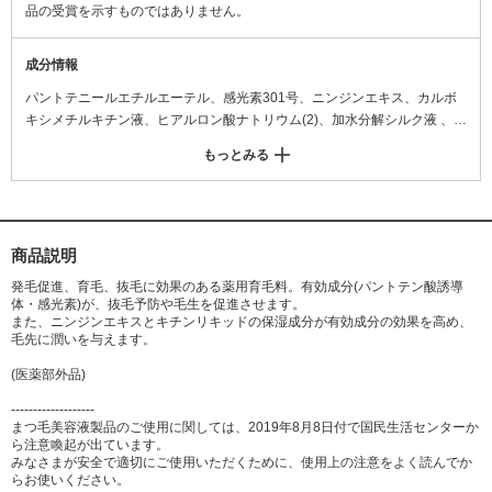
品の受賞を示すものではありません。
成分情報
パントテニールエチルエーテル、感光素301号、ニンジンエキス、カルボ
キシメチルキチン液、ヒアルロン酸ナトリウム(2)、加水分解シルク液 、精
製水、エタノール、濃グリセリン、1.3-ブチレングリコール、アルギン酸
もっとみる
ナトリウム、クエン酸、パラオキシ安息香酸エステル(+/-)クエン酸ナトリ
ウム
商品説明
発毛促進、育毛、抜毛に効果のある薬用育毛料。有効成分(パントテン酸誘導
体・感光素)が、抜毛予防や毛生を促進させます。
また、ニンジンエキスとキチンリキッドの保湿成分が有効成分の効果を高め、
毛先に潤いを与えます。
(医薬部外品)
-------------------
まつ毛美容液製品のご使用に関しては、2019年8月8日付で国民生活センターか
ら注意喚起が出ています。
みなさまが安全で適切にご使用いただくために、使用上の注意をよく読んでか
らお使いください。