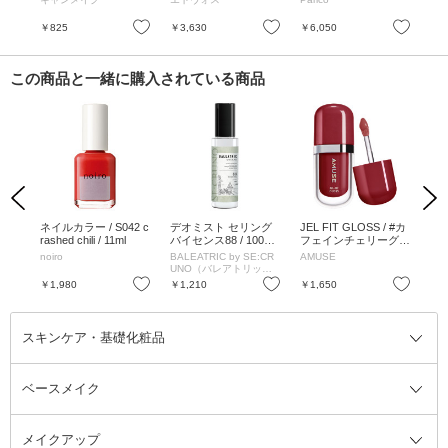
お気に入り
お気に入り
お気に入り
￥825
￥3,630
￥6,050
￥4
この商品と一緒に購入されている商品
Previous
Next
オブ
ネイルカラー / S042 c
デオミスト セリング
JEL FIT GLOSS / #カ
カラ
トリ
rashed chili / 11ml
バイセンス88 / 100ml
フェインチェリーグロ
体 
ードサ
/ オリエンタルリーフ
ス / 3.8g
300
クス
noiro
BALEATRIC by SE:CR
AMUSE
テ
ーズ
の香り
UNO（バレアトリック
バイ シークルーノ）
お気に入り
お気に入り
お気に入り
￥1,980
￥1,210
￥1,650
￥1
スキンケア・基礎化粧品
ベースメイク
スキンケア・基礎化粧品全て
クレンジング
メイクアップ
洗顔料
ベースメイク全て
化粧水
化粧下地・コントロールカラー