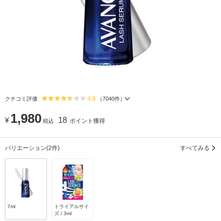
4.8
クチコミ評価
（
7040
件）
1,980
¥
18
ポイント獲得
税込
バリエーション
(2件)
すべてみる
7ml
トライアルサイ
ズ / 3ml