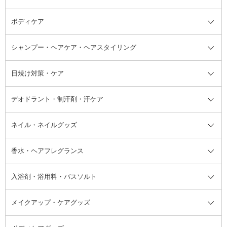
ボディケア
美容液
BBクリーム
メイクアップ全て
乳液
CCクリーム
マスカラ・マスカラ下地
ボディソープ・ハンドソープ・石
シャンプー・ヘアケア・ヘアスタイリング
オールインワン化粧品
コンシーラー
まつげ美容液
ボディケア全て
フェイスクリーム
ファンデーション
つけまつげ
けん
シャンプー・ヘアケア・ヘアスタ
日焼け対策・ケア
フェイスオイル・バーム
フェイスパウダー
アイシャドウ
ボディケア
化粧液
その他ベースメイク
アイシャドウベース
ハンドケア
シャンプー・コンディショナー
イリング全て
デオドラント・制汗剤・汗ケア
ブースター・導入液
アイブロウ・眉マスカラ
レッグ・フットケア
洗い流さないトリートメント
日焼け対策・ケア全て
シートパック・マスク
アイライナー
ネック・デコルテケア
ヘアパック・ヘアマスク
日焼け止め
デオドラント・制汗剤・汗ケア全
ボディ用デオドラント・制汗剤・
ネイル・ネイルグッズ
洗い流すパック・マスク
チーク
バストケア
ヘアスタイリング剤
サンオイル・タンニング
アイクリーム・アイケア
口紅・リップグロス
ヒップケア
ヘアカラー・カラーリング
アフターサンケア
て
汗ケア
フット用デオドラント・制汗剤・
香水・ヘアフレグランス
リップクリーム・リップケア
ハイライト・シェーディング
ネイルケア
頭皮ケア・育毛剤
その他日焼け対策・UVケア
ネイル・ネイルグッズ全て
ゴマージュ・ピーリング
その他メイクアップ
ネイルケアグッズ
パーマ液
マニキュア
汗ケア
その他シャンプー・ヘアケア・ヘ
入浴剤・浴用料・バスソルト
顔用マッサージ料
脱毛・除毛ケア
ジェルネイル
香水・ヘアフレグランス全て
その他スキンケア
その他ボディケア
ネイルアートグッズ
香水
アスタイリング
メイクアップ・ケアグッズ
リムーバー・除光液
フレグランスミスト
入浴剤・浴用料・バスソルト全て
ヘアフレグランス
入浴剤・浴用料