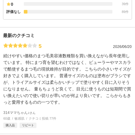
0
39件
評価なし
89件
最新のクチコミ
5
2026/06/20
続けやすい価格のまつ毛美容液数種類を買い換えながら長年使用し
ています。 特にまつ育を望むわけではなく、ビューラーやマスカラ
で酷使するまつ毛の現状維持が目的です。 こちらの小さいサイズが
好きでよく購入しています。 普通サイズのものは塗布がブラシです
が、トライアルサイズは柔らかいチップで塗りやすく目に入りそう
になりません。 量もちょうど良くて、目元に使うものは短期間で買
い換えたいので使い切りが早いのが何より良いです。 こらからもき
っと愛用するものの一つです。
314ママちゃん♪
さん
60歳
敏感肌
クチコミ投稿 77件
購入品
リピート