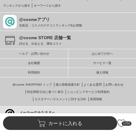
ランキングから探す
キーワードから探す
@cosmeアプリ
化粧品・コスメのクチコミランキング&お買物
@cosme STORE 店舗一覧
試せる、出会える、運命コスメ
ヘルプ・お問い合わせ
はじめての方へ
会社概要
サービス一覧
利用規約
個人情報
@cosme SHOPPING トップ
個人情報保護方針
よくある質問
お問い合わせ
特定商取引法に基づく表示
ショッピングサービス利用規約
カスタマーハラスメントに対する方針
採用情報
メーカーのみなさまへ
@cosmeへの掲載・ビジネス活用
カートに入れる
1056
© istyle retail Inc.