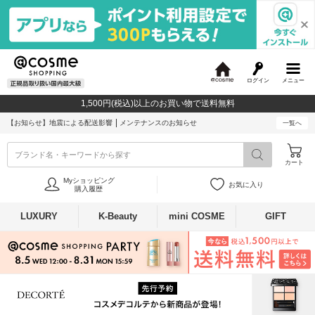
ログイン
メニュー
@
c
1,500円(税込)以上のお買い物で送料無料
o
s
【お知らせ】
地震による配送影響
メンテナンスのお知らせ
一覧へ
m
e
ブランド名・キーワードから探す
カート
Myショッピング
お気に入り
購入履歴
LUXURY
K-Beauty
mini COSME
GIFT