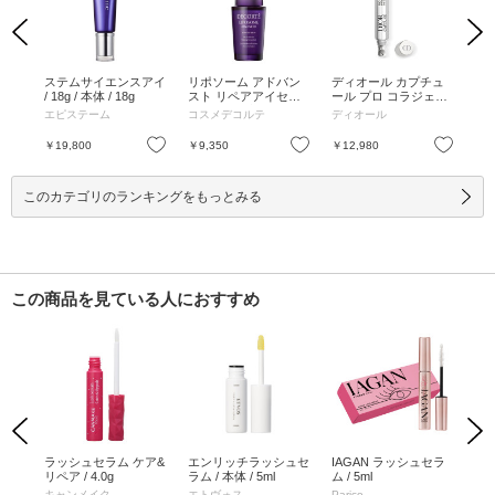
Previous
Next
ォー
ステムサイエンスアイ
リポソーム アドバン
ディオール カプチュ
B.
 1
/ 18g / 本体 / 18g
スト リペアアイセラ
ール プロ コラジェン
ム N
ム / 20ml / 本体 / ティ
ショット / 15mL / 15m
エピステーム
コスメデコルテ
ディオール
B.A
ーグリーンフローラル
L
の香り / 20ml
お気に入り
お気に入り
お気に入り
￥19,800
￥9,350
￥12,980
￥1
このカテゴリのランキングをもっとみる
この商品を見ている人におすすめ
Previous
Next
コー
ラッシュセラム ケア&
エンリッチラッシュセ
IAGAN ラッシュセラ
ラ
リペア / 4.0g
ラム / 本体 / 5ml
ム / 5ml
ル
レミ
キャンメイク
エトヴォス
Parico
エ