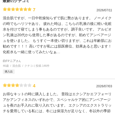
最新のクチコミ
7
2026/07/11
混合肌ですが、一日中乾燥知らずで肌に艶があります。 ノーメイク
の時でもハリツヤあり。 疲れた時は、こちらの乳液の後に軽い化粧
水を付けて寝てしまう事もあるのですが。調子良いです。 アルビオ
ン乳液は20代から使用した事があるのですが、初めてアンベアージ
ュを使いました。 もうすぐ一本使い切りますが、これは年齢肌にお
勧めです！！！ 高いですが私には肌医療位、効果あると思います！
化粧水も一緒に使ってみたいなぁ…
白tマニア
さん
46歳
混合肌
クチコミ投稿 146件
購入品
4
2026/07/03
お得なキットの時に購入しました。 普段はエクシアかエフフォーリ
アかアンフィネスのいずれかで、スペシャルケア的にアンベアージ
ュを夜のお手入れに取り入れています。 エクシアのエクストラリッ
チを愛用している私には、冬には保湿力が足りなく、冬以外の季節