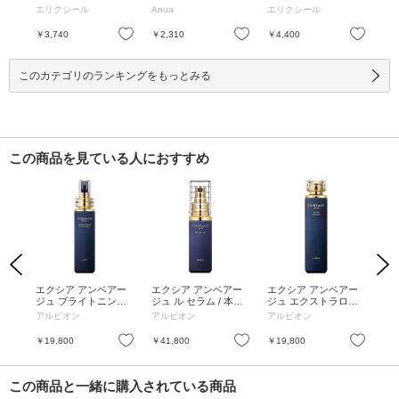
A+++
+ ba / SPF50+ / PA+++
ン / 200ml / 200ml
イプ ca / 130ml / 本体
+ca
エリクシール
Anua
エリクシール
エ
リラッ
+ / 35ml / リラックス
/ リラックス感のある
+ /
アフ
感のあるアクアフロー
アクアフローラルの香
お気に入り
お気に入り
お気に入り
￥3,740
￥2,310
￥4,400
￥3
肌に
ラルの香り / みずみず
り / しっとり / 130ml
みず
しくなめらかな使い心
 35
地 / 35ml
このカテゴリのランキングをもっとみる
この商品を見ている人におすすめ
Previous
Next
ント
エクシア アンベアー
エクシア アンベアー
エクシア アンベアー
エ
体 /
ジュ ブライトニング
ジュ ル セラム / 本体 /
ジュ エクストラロー
ス
エクストラミルク / 本
40ml
ション / 本体 / 200ml
ラリ
アルビオン
アルビオン
アルビオン
ア
体 / 200g
/ 2
お気に入り
お気に入り
お気に入り
￥19,800
￥41,800
￥19,800
￥1
この商品と一緒に購入されている商品