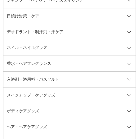
シャンプー・ヘアケア・ヘアスタイリング
オールインワン化粧品
コンシーラー
まつげ美容液
ボディケア全て
フェイスクリーム
ファンデーション
つけまつげ
けん
シャンプー・ヘアケア・ヘアスタ
日焼け対策・ケア
フェイスオイル・バーム
フェイスパウダー
アイシャドウ
ボディケア
化粧液
その他ベースメイク
アイシャドウベース
ハンドケア
シャンプー・コンディショナー
イリング全て
デオドラント・制汗剤・汗ケア
ブースター・導入液
アイブロウ・眉マスカラ
レッグ・フットケア
洗い流さないトリートメント
日焼け対策・ケア全て
シートパック・マスク
アイライナー
ネック・デコルテケア
ヘアパック・ヘアマスク
日焼け止め
デオドラント・制汗剤・汗ケア全
ボディ用デオドラント・制汗剤・
ネイル・ネイルグッズ
洗い流すパック・マスク
チーク
バストケア
ヘアスタイリング剤
サンオイル・タンニング
アイクリーム・アイケア
口紅・リップグロス
ヒップケア
ヘアカラー・カラーリング
アフターサンケア
て
汗ケア
フット用デオドラント・制汗剤・
香水・ヘアフレグランス
リップクリーム・リップケア
ハイライト・シェーディング
ネイルケア
頭皮ケア・育毛剤
その他日焼け対策・UVケア
ネイル・ネイルグッズ全て
ゴマージュ・ピーリング
その他メイクアップ
ネイルケアグッズ
パーマ液
マニキュア
汗ケア
その他シャンプー・ヘアケア・ヘ
入浴剤・浴用料・バスソルト
顔用マッサージ料
脱毛・除毛ケア
ジェルネイル
香水・ヘアフレグランス全て
その他スキンケア
その他ボディケア
ネイルアートグッズ
香水
アスタイリング
メイクアップ・ケアグッズ
リムーバー・除光液
フレグランスミスト
入浴剤・浴用料・バスソルト全て
ヘアフレグランス
入浴剤・浴用料
ボディケアグッズ
その他香水・ヘアフレグランス
バスソルト
メイクアップ・ケアグッズ全て
パフ・スポンジ
ヘア・ヘアケアグッズ
コットン・綿棒
ボディケアグッズ全て
あぶらとり紙
ボディ・バスグッズ