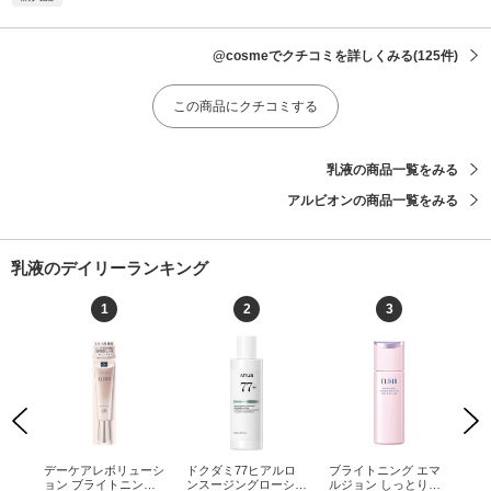
@cosmeでクチコミを詳しくみる
(125件)
この商品にクチコミする
乳液の商品一覧をみる
アルビオンの商品一覧をみる
乳液のデイリーランキング
1
2
3
Previous
Next
ーシ
デーケアレボリューシ
ドクダミ77ヒアルロ
ブライトニング エマ
デ
SP
ョン ブライトニング
ンスージングローショ
ルジョン しっとりタ
ョン