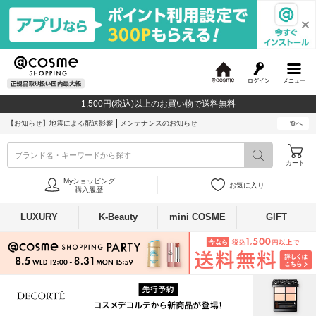
ログイン
メニュー
@
c
1,500円(税込)以上のお買い物で送料無料
o
s
【お知らせ】
地震による配送影響
メンテナンスのお知らせ
一覧へ
m
e
ブランド名・キーワードから探す
カート
Myショッピング
お気に入り
購入履歴
LUXURY
K-Beauty
mini COSME
GIFT