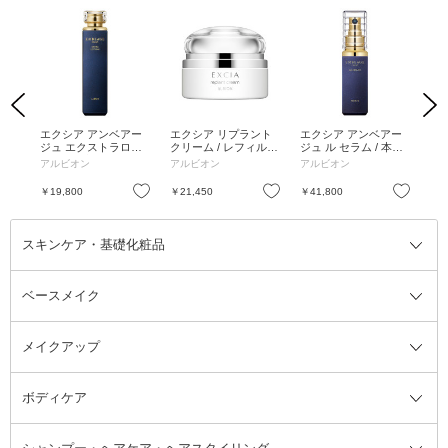
Previous
Next
クチ
エクシア アンベアー
エクシア リプラント
エクシア アンベアー
エ
ィブ
ジュ エクストラロー
クリーム / レフィル /
ジュ ル セラム / 本体 /
ジュ
ション / 本体 / 200ml
30g
40ml
本体
アルビオン
アルビオン
アルビオン
ア
お気に入り
お気に入り
お気に入り
￥19,800
￥21,450
￥41,800
￥2
スキンケア・基礎化粧品
ベースメイク
スキンケア・基礎化粧品全て
クレンジング
メイクアップ
洗顔料
ベースメイク全て
化粧水
化粧下地・コントロールカラー
ボディケア
美容液
BBクリーム
メイクアップ全て
乳液
CCクリーム
マスカラ・マスカラ下地
ボディソープ・ハンドソープ・石