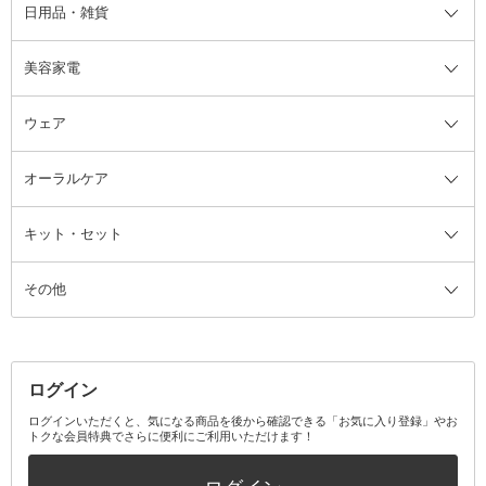
日用品・雑貨
洗顔グッズ
マッサージ・ボディケアグッズ
ヘア・ヘアケアグッズ全て
ビューラー
アイケアグッズ
ヘアブラシ
美容家電
ブラシ・チップ
かかと・角質ケアグッズ
ヘアゴム
日用品・雑貨全て
二重まぶた用アイテム
エクササイズ器具・グッズ
ヘアピン・ヘアクリップ
洗剤
ウェア
ツィザー・毛抜き
絆創膏
ヘアバンド
柔軟剤
美容家電全て
眉・鼻毛・甘皮はさみ
その他ボディケアグッズ
ヘアカーラー
サニタリー・生理用品
フェイスケア美容家電
ルームフレグランス・ディフュー
オーラルケア
カミソリ
ヘッドマッサージブラシ
ボディケア美容家電
ウェア全て
角栓抜き
その他ヘア・ヘアケアグッズ
エッセンシャルオイル
ヘアケアスタイリング美容家電
インナー
ザー
ファンデーション・パウダーケー
キット・セット
アロマキャンドル
その他美容家電
レッグウェア
オーラルケア全て
化粧ポーチ・メイクボックス
お香・インセンス
その他ウェア
歯磨き粉
ス
その他
ミラー・鏡
消臭剤・芳香剤
歯ブラシ
キット・セット全て
詰替容器・アトマイザー
ファブリックミスト
デンタルフロス
スキンケアキット
その他メイクアップ・ケアグッズ
マスク・ティッシュ
マウスウォッシュ・スプレー
ベースメイクキット
その他全て
その他日用品・雑貨
口臭清涼・ケア剤
メイクアップキット
その他
ログイン
その他オーラルケア
ボディケアキット
ヘアケアキット
ログインいただくと、気になる商品を後から確認できる「お気に入り登録」やお
トクな会員特典でさらに便利にご利用いただけます！
その他キット・セット