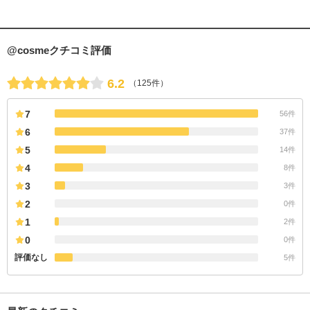
@cosmeクチコミ評価
6.2
（125件）
7
56件
6
37件
5
14件
4
8件
3
3件
2
0件
1
2件
0
0件
評価なし
5件