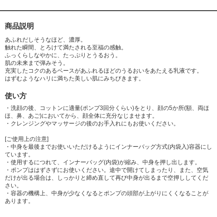
商品説明
あふれだしそうなほど、濃厚。
触れた瞬間、とろけて満たされる至福の感触。
ふっくらしなやかに、たっぷりとうるおう。
肌の未来まで弾みそう。
充実したコクのあるベースがあふれるほどのうるおいをあたえる乳液です。
はずむようなハリに満ちた美しい肌にみちびきます。
使い方
・洗顔の後、コットンに適量(ポンプ3回分くらい)をとり、顔の5か所(額、両ほ
ほ、鼻、あご)においてから、顔全体に充分なじませます。
・クレンジングやマッサージの後のお手入れにもお使いください。
[ご使用上の注意]
・中身を最後までお使いいただけるようにインナーバッグ方式(内袋入)容器にし
ています。
・使用するにつれて、インナーバッグ(内袋)が縮み、中身を押し出します。
・ポンプははずさずにお使いください。途中で開けてしまったり、また、空気
だけが出る場合は、しっかりと締め直して再び中身が出るまで空押ししてくだ
さい。
・容器の機構上、中身が少なくなるとポンプの頭部が上がりにくくなることが
あります。