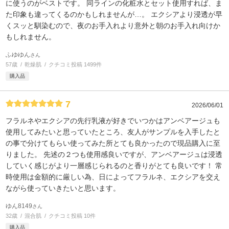
に使うのがベストです。 同ラインの化粧水とセット使用すれば、ま
た印象も違ってくるのかもしれませんが…。 エクシアより浸透が早
くスッと馴染むので、夜のお手入れより意外と朝のお手入れ向けか
もしれません。
ふゆゆん
さん
57歳
乾燥肌
クチコミ投稿 1499件
購入品
7
2026/06/01
フラルネやエクシアの先行乳液が好きでいつかはアンベアージュも
使用してみたいと思っていたところ、友人がサンプルを入手したと
の事で分けてもらい使ってみた所とても良かったので現品購入に至
りました。 先述の２つも使用感良いですが、アンベアージュは浸透
していく感じがより一層感じられるのと香りがとても良いです！ 常
時使用は金額的に厳しい為、日によってフラルネ、エクシアを交え
ながら使っていきたいと思います。
ゆん8149
さん
32歳
混合肌
クチコミ投稿 10件
購入品