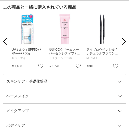
この商品と一緒に購入されている商品
Previous
Next
/
UVミルク / SPF50+ /
薬用CCクリームスー
アイブロウペンシル /
エ
H12
PA++++ / 60g
パーセンシティブ / S
ナチュラルブラウン /
ー
り、
PF30 / PA+++ / 本体 /
1本
ー
セラミエイド
ドクターシーラボ
MIRIMU
ス
30g
セッ
ml
お気に入り
お気に入り
お気に入り
￥1,650
￥3,740
￥990
￥3
スキンケア・基礎化粧品
ベースメイク
スキンケア・基礎化粧品全て
クレンジング
メイクアップ
洗顔料
ベースメイク全て
化粧水
化粧下地・コントロールカラー
ボディケア
美容液
BBクリーム
メイクアップ全て
乳液
CCクリーム
マスカラ・マスカラ下地