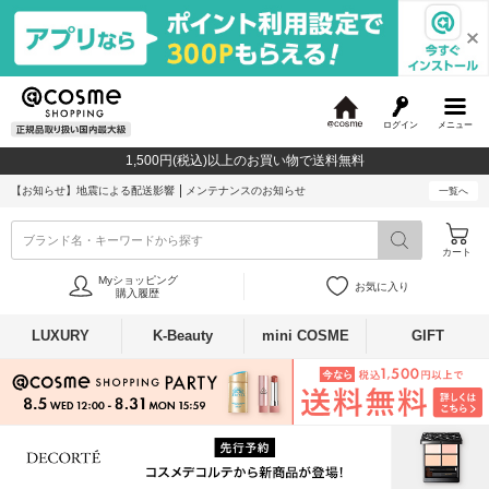
ログイン
メニュー
@
c
1,500円(税込)以上のお買い物で送料無料
o
s
【お知らせ】
地震による配送影響
メンテナンスのお知らせ
一覧へ
m
e
ブランド名・キーワードから探す
カート
Myショッピング
お気に入り
購入履歴
LUXURY
K-Beauty
mini COSME
GIFT