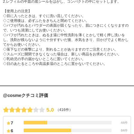
2.レフィルの中皿の底シールをはがし、コンパクトの中にセットします。
【使用上の注意】
◇目に入ったときは、すぐに洗い流してください。
◇ご使用後は、必ずふたをきちんと閉めてください。
◇パフが汚れるとパウダーの表面が固くなったり、肌につきにくくなりますの
で、いつも清潔にしてお使いください。
◇パフが汚れたときは、ぬるま湯に中性洗剤を薄くとかして軽く押し洗いを
し、洗剤が残らないように十分すすいだ後、水気をきり、日かげでよく乾かし
てからお使いください。
◇落下などの衝撃により、割れることがありますのでご注意ください。
◇スムーズに開閉できなくなった場合は、新しい商品をお求めください。
◇乳幼児の手の届かないところに置いてください。
◇日のあたるところや高温多湿のところに置かないでください。
@cosmeクチコミ評価
5.0
（416件）
7
44件
6
84件