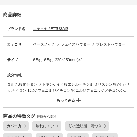
商品詳細
ブランド名
エテュセ / ETTUSAIS
カテゴリ
ベースメイク
フェイスパウダー
プレストパウダー
サイズ
6.5g、6.5g、220×150(mm)×1
成分情報
タルク,酸化チタン,メトキシケイヒ酸エチルヘキシル,ミリスチン酸Mg,シリ
カ,ナイロン-12,(ジフェニルジメチコン/ビニルジフェニルジメチコン/シル
セスキオキサン)クロスポリマー,アルガニアスピノサ核油,ホホバ種子油,ア
もっとみる
セチルヒアルロン酸Na,ヒアルロン酸Na,月見草油,カルボキシデシルトリシ
ロキサン,メタクリル酸メチルクロスポリマー,セスキイソステアリン酸ソル
ビタン,ジメチコン,(ビニルジメチコン/メチコンシルセスキオキサン)クロス
商品の特徴タグ
特徴から探す
ポリマー,ステアリン酸Mg,ハイドロゲンジメチコン,含水シリカ,水酸化Al,
カバー力
崩れにくい
肌の透明感・薄づき
トリエトキシカプリリルシラン,塩化亜鉛,ケイ酸(Li/Mg/Na),水,グリセリン,
ジステアリルジモニウムクロリド,トコフェロール,ホウケイ酸(Ca/Al),テト