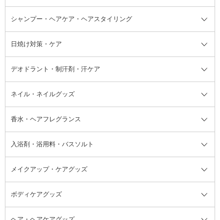
ボディソープ・ハンドソープ・石
シャンプー・ヘアケア・ヘアスタイリング
オールインワン化粧品
コンシーラー
まつげ美容液
ボディケア全て
フェイスクリーム
ファンデーション
つけまつげ
けん
シャンプー・ヘアケア・ヘアスタ
日焼け対策・ケア
フェイスオイル・バーム
フェイスパウダー
アイシャドウ
ボディケア
化粧液
その他ベースメイク
アイシャドウベース
ハンドケア
シャンプー・コンディショナー
イリング全て
デオドラント・制汗剤・汗ケア
ブースター・導入液
アイブロウ・眉マスカラ
レッグ・フットケア
洗い流さないトリートメント
日焼け対策・ケア全て
シートパック・マスク
アイライナー
ネック・デコルテケア
ヘアパック・ヘアマスク
日焼け止め
デオドラント・制汗剤・汗ケア全
ボディ用デオドラント・制汗剤・
ネイル・ネイルグッズ
洗い流すパック・マスク
チーク
バストケア
ヘアスタイリング剤
サンオイル・タンニング
アイクリーム・アイケア
口紅・リップグロス
ヒップケア
ヘアカラー・カラーリング
アフターサンケア
て
汗ケア
フット用デオドラント・制汗剤・
香水・ヘアフレグランス
リップクリーム・リップケア
ハイライト・シェーディング
ネイルケア
頭皮ケア・育毛剤
その他日焼け対策・UVケア
ネイル・ネイルグッズ全て
ゴマージュ・ピーリング
その他メイクアップ
ネイルケアグッズ
パーマ液
マニキュア
汗ケア
その他シャンプー・ヘアケア・ヘ
入浴剤・浴用料・バスソルト
顔用マッサージ料
脱毛・除毛ケア
ジェルネイル
香水・ヘアフレグランス全て
その他スキンケア
その他ボディケア
ネイルアートグッズ
香水
アスタイリング
メイクアップ・ケアグッズ
リムーバー・除光液
フレグランスミスト
入浴剤・浴用料・バスソルト全て
ヘアフレグランス
入浴剤・浴用料
ボディケアグッズ
その他香水・ヘアフレグランス
バスソルト
メイクアップ・ケアグッズ全て
パフ・スポンジ
ヘア・ヘアケアグッズ
コットン・綿棒
ボディケアグッズ全て
あぶらとり紙
ボディ・バスグッズ