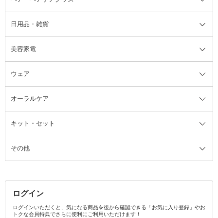
日用品・雑貨
洗顔グッズ
マッサージ・ボディケアグッズ
ヘア・ヘアケアグッズ全て
ビューラー
アイケアグッズ
ヘアブラシ
美容家電
ブラシ・チップ
かかと・角質ケアグッズ
ヘアゴム
日用品・雑貨全て
二重まぶた用アイテム
エクササイズ器具・グッズ
ヘアピン・ヘアクリップ
洗剤
ウェア
ツィザー・毛抜き
絆創膏
ヘアバンド
柔軟剤
美容家電全て
眉・鼻毛・甘皮はさみ
その他ボディケアグッズ
ヘアカーラー
サニタリー・生理用品
フェイスケア美容家電
ルームフレグランス・ディフュー
オーラルケア
カミソリ
ヘッドマッサージブラシ
ボディケア美容家電
ウェア全て
角栓抜き
その他ヘア・ヘアケアグッズ
エッセンシャルオイル
ヘアケアスタイリング美容家電
インナー
ザー
ファンデーション・パウダーケー
キット・セット
アロマキャンドル
その他美容家電
レッグウェア
オーラルケア全て
化粧ポーチ・メイクボックス
お香・インセンス
その他ウェア
歯磨き粉
ス
その他
ミラー・鏡
消臭剤・芳香剤
歯ブラシ
キット・セット全て
詰替容器・アトマイザー
ファブリックミスト
デンタルフロス
スキンケアキット
その他メイクアップ・ケアグッズ
マスク・ティッシュ
マウスウォッシュ・スプレー
ベースメイクキット
その他全て
その他日用品・雑貨
口臭清涼・ケア剤
メイクアップキット
その他
ログイン
その他オーラルケア
ボディケアキット
ヘアケアキット
ログインいただくと、気になる商品を後から確認できる「お気に入り登録」やお
トクな会員特典でさらに便利にご利用いただけます！