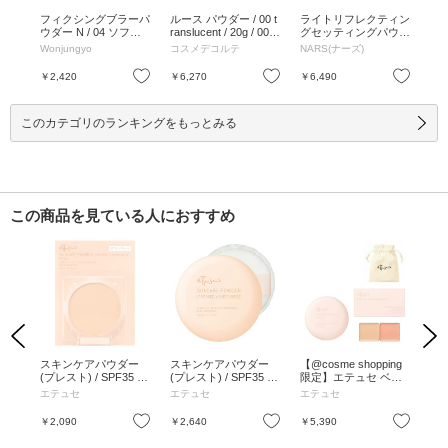
ー
フィクシングブラーパ
ルース パウダー / 00 t
ライトリフレクティン
ラ
 ク
ウダー N / 04 ソフト
ranslucent / 20g / 00 tr
グセッティングパウダ
グ
 ハー
クリア / 13g / 04 ソフ
anslucent / 20g
ー プレスト N / 5894
ー 
Wonjungyo
コスメデコルテ
NARS(ナーズ)
NA
 /
トクリア / 13g
CRYSTAL / 5894 CRY
24
STAL
/ 0
お気に入り
お気に入り
お気に入り
￥2,420
￥6,270
￥6,490
￥3
このカテゴリのランキングをもっとみる
この商品を見ている人におすすめ
Previous
Next
ェイ
スキンケアパウダー
スキンケアパウダー
【@cosme shopping
ス
3 じ
(プレスト) / SPF35 / P
(プレスト) / SPF35 / P
限定】エテュセ ベー
(プ
 3g
A+++ / 詰替え / シアー
A+++ / 本体 / シアーベ
スメイクセット オリ
/ 
エテュセ
エテュセ
エテュセ
エ
ベージュ / 6.5g / 無香
ージュ / 6.5g / 無香料
ジナル巾着つき / 7g、
料
4g、1枚
お気に入り
お気に入り
お気に入り
￥2,090
￥2,640
￥5,390
￥2