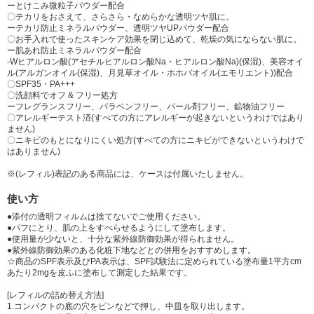
ーとけこみ微粒子パウダー配合
〇テカリをおさえて、さらさら・なめらかな透明ツヤ肌に。
ーテカリ防止ミネラルパウダー、透明ツヤUPパウダー配合
〇お手入れで使ったスキンケア効果を閉じ込めて、乾燥の気にならない肌に。
ー肌あれ防止ミネラルパウダー配合
-Wヒアルロン酸(アセチルヒアルロン酸Na・ヒアルロン酸Na)(保湿)、美容オイ
ル(アルガンオイル(保湿)、月見草オイル・ホホバオイル(エモリエント))配合
〇SPF35・PA+++
〇洗顔料でオフ & フリー処方
ーフレグランスフリー、パラベンフリー、パール剤フリー、鉱物油フリー
〇アレルギーテスト済(すべての方にアレルギーが起きないというわけではあり
ません)
〇ニキビのもとになりにくい処方(すべての方にニキビができないというわけで
はありません)
※(レフィル)表記のある商品には、ケースは付属いたしません。
使い方
●添付の透明フィルムは捨てないでご使用ください。
●パフにとり、肌の上をすべらせるようにして塗布します。
●使用量が少ないと、十分な紫外線防御効果が得られません。
●紫外線防御効果のある化粧下地などとの併用をおすすめします。
☆商品のSPF表示及びPA表示は、SPF試験法に定められている塗布量1平方cm
あたり2mgを皮ふに塗布して測定した結果です。
[レフィルの詰め替え方法]
1.コンパクトの底の穴をピンなどで押し、中皿を取り出します。