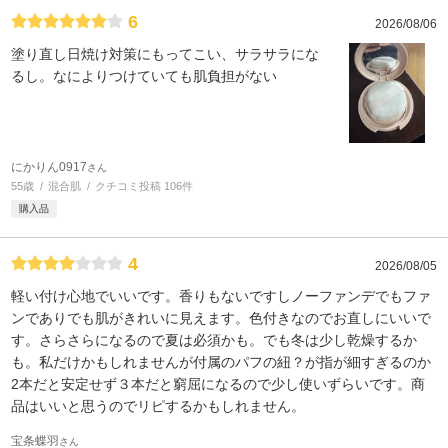
6
2026/08/06
塗り直し日焼け対策にもってこい、サラサラにな
るし。なによりつけていても肌負担がない
にかりん0917
さん
55歳
混合肌
クチコミ投稿 106件
購入品
4
2026/08/05
軽い付け心地でいいです。香りもないですしノーファンデでもファ
ンでありでも肌がきれいに見えます。色付きなのでお直しにいいで
す。さらさらになるので夏は必須かも。でも冬は少し乾燥するか
も。私だけかもしれませんが付属のパフの紐？が指が細すぎるのか
2本だと安定せず３本だと窮屈になるので少し使いずらいです。商
品はいいと思うのでリピするかもしれません。
宝条蝶羽
さん