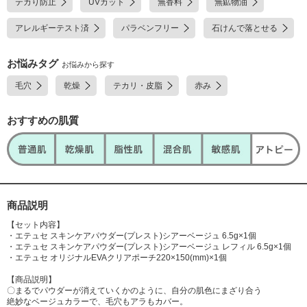
テカり防止
UVカット
無香料
無鉱物油
ラヒドロテトラメチルシクロテトラシロキサン,BHT,テトラデセン,クロル
フェネシン,合成金雲母,マイカ,硫酸Ba,酸化鉄 [M144784-202]
アレルギーテスト済
パラベンフリー
石けんで落とせる
お悩みタグ
お悩みから探す
毛穴
乾燥
テカリ・皮脂
赤み
おすすめの肌質
商品説明
【セット内容】
・エテュセ スキンケアパウダー(プレスト)シアーベージュ 6.5g×1個
・エテュセ スキンケアパウダー(プレスト)シアーベージュ レフィル 6.5g×1個
・エテュセ オリジナルEVAクリアポーチ220×150(mm)×1個
【商品説明】
〇まるでパウダーが消えていくかのように、自分の肌色にまざり合う
絶妙なベージュカラーで、毛穴もアラもカバー。