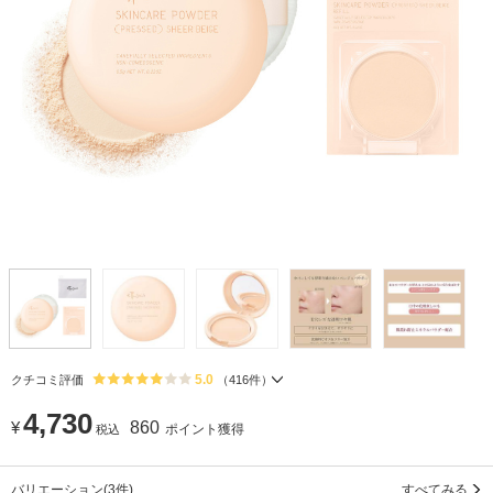
5.0
クチコミ評価
（
416
件）
4,730
¥
860
ポイント獲得
税込
バリエーション
(3件)
すべてみる