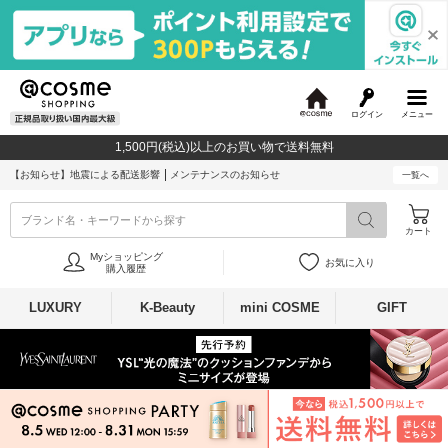
ログイン
メニュー
@
c
1,500円(税込)以上のお買い物で送料無料
o
s
【お知らせ】
地震による配送影響
メンテナンスのお知らせ
一覧へ
m
e
ブランド名・キーワードから探す
カート
Myショッピング
お気に入り
購入履歴
LUXURY
K-Beauty
mini COSME
GIFT