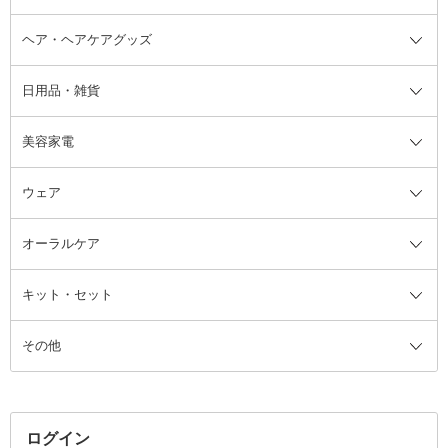
ヘア・ヘアケアグッズ
コットン・綿棒
ボディケアグッズ全て
あぶらとり紙
ボディ・バスグッズ
日用品・雑貨
洗顔グッズ
マッサージ・ボディケアグッズ
ヘア・ヘアケアグッズ全て
ビューラー
アイケアグッズ
ヘアブラシ
美容家電
ブラシ・チップ
かかと・角質ケアグッズ
ヘアゴム
日用品・雑貨全て
二重まぶた用アイテム
エクササイズ器具・グッズ
ヘアピン・ヘアクリップ
洗剤
ウェア
ツィザー・毛抜き
絆創膏
ヘアバンド
柔軟剤
美容家電全て
眉・鼻毛・甘皮はさみ
その他ボディケアグッズ
ヘアカーラー
サニタリー・生理用品
フェイスケア美容家電
ルームフレグランス・ディフュー
オーラルケア
カミソリ
ヘッドマッサージブラシ
ボディケア美容家電
ウェア全て
角栓抜き
その他ヘア・ヘアケアグッズ
エッセンシャルオイル
ヘアケアスタイリング美容家電
インナー
ザー
ファンデーション・パウダーケー
キット・セット
アロマキャンドル
その他美容家電
レッグウェア
オーラルケア全て
化粧ポーチ・メイクボックス
お香・インセンス
その他ウェア
歯磨き粉
ス
その他
ミラー・鏡
消臭剤・芳香剤
歯ブラシ
キット・セット全て
詰替容器・アトマイザー
ファブリックミスト
デンタルフロス
スキンケアキット
その他メイクアップ・ケアグッズ
マスク・ティッシュ
マウスウォッシュ・スプレー
ベースメイクキット
その他全て
その他日用品・雑貨
口臭清涼・ケア剤
メイクアップキット
その他
ログイン
その他オーラルケア
ボディケアキット
ヘアケアキット