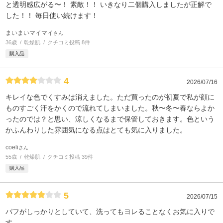
と透明感広がる〜！ 素敵！！ いきなり二個購入しましたが正解で
した！！ 毎日使い続けます！
まいまいマイマイ
さん
36歳
乾燥肌
クチコミ投稿 8件
購入品
4
2026/07/16
キレイな色でくすみは消えました。ただ買ったのが初夏で私が顔に
ものすごく汗をかくので流れてしまいました。秋〜冬〜春ならよか
ったのでは？と思い、涼しくなるまで保管しておきます。色という
かふんわりした雰囲気になる点はとても気に入りました。
coeli
さん
55歳
乾燥肌
クチコミ投稿 39件
購入品
5
2026/07/15
パフがしっかりとしていて、洗ってもヨレることなくお気に入りで
す。