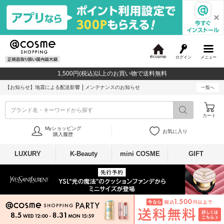
ログイン
メニュー
@
c
1,500円(税込)以上のお買い物で送料無料
o
s
【お知らせ】
地震による配送影響
メンテナンスのお知らせ
一覧へ
m
e
ブランド名・キーワードから探す
カート
Myショッピング
お気に入り
購入履歴
LUXURY
K-Beauty
mini COSME
GIFT