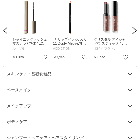
Previous
Next
シャ
シャイニングラッシュ
ザ リップペンシル / 0
クリスタル アイシャ
パ
04
マスカラ / 本体 / EX03
11 Dusty Mauve:甘く
ドウ スティック / 06
+ 
 /
グレイシャルモーヴ /
くすんだモーヴピンク
ブリリアントブロンズ
リキ
ルナソル
ADDICTION
ボビイ ブラウン
M・
7.2g
/ 1.3g
/ 2g
お気に入り
お気に入り
お気に入り
￥3,850
￥3,300
￥4,950
￥4
スキンケア・基礎化粧品
ベースメイク
スキンケア・基礎化粧品全て
クレンジング
メイクアップ
洗顔料
ベースメイク全て
化粧水
化粧下地・コントロールカラー
ボディケア
美容液
BBクリーム
メイクアップ全て
乳液
CCクリーム
マスカラ・マスカラ下地
ボディソープ・ハンドソープ・石
シャンプー・ヘアケア・ヘアスタイリング
オールインワン化粧品
コンシーラー
まつげ美容液
ボディケア全て
フェイスクリーム
ファンデーション
つけまつげ