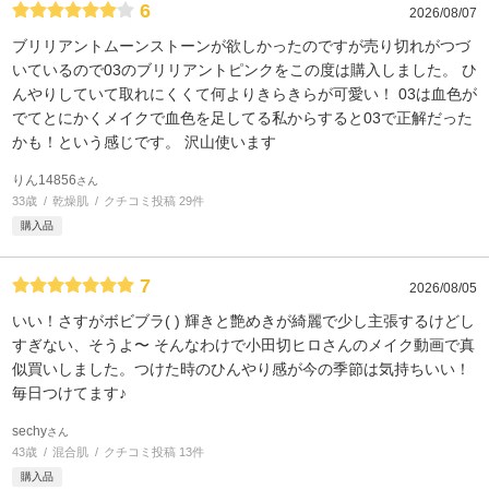
6
2026/08/07
ブリリアントムーンストーンが欲しかったのですが売り切れがつづ
いているので03のブリリアントピンクをこの度は購入しました。 ひ
んやりしていて取れにくくて何よりきらきらが可愛い！ 03は血色が
でてとにかくメイクで血色を足してる私からすると03で正解だった
かも！という感じです。 沢山使います
りん14856
さん
33歳
乾燥肌
クチコミ投稿 29件
購入品
7
2026/08/05
いい！さすがボビブラ( ) 輝きと艶めきが綺麗で少し主張するけどし
すぎない、そうよ〜 そんなわけで小田切ヒロさんのメイク動画で真
似買いしました。つけた時のひんやり感が今の季節は気持ちいい！
毎日つけてます♪
sechy
さん
43歳
混合肌
クチコミ投稿 13件
購入品