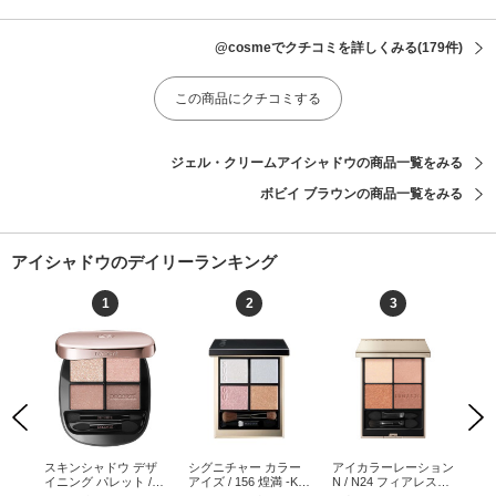
@cosmeでクチコミを詳しくみる
(179件)
この商品にクチコミする
ジェル・クリームアイシャドウの商品一覧をみる
ボビイ ブラウンの商品一覧をみる
アイシャドウのデイリーランキング
1
2
3
Previous
Next
ョン
スキンシャドウ デザ
シグニチャー カラー
アイカラーレーション
ク
/ 7g
イニング パレット / 1
アイズ / 156 煌満 -KIR
N / N24 フィアレスグ
ッチ
1 prism chocolate / 5g
AMEKIMITASHI / 6.2g
ロウ / 7g / N24 フィア
ク 