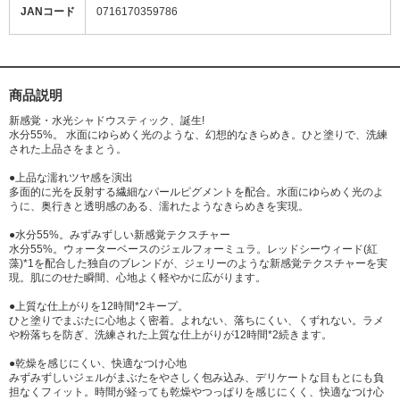
JANコード
0716170359786
商品説明
新感覚・水光シャドウスティック、誕生!
水分55%。 水面にゆらめく光のような、幻想的なきらめき。ひと塗りで、洗練
された上品さをまとう。
●上品な濡れツヤ感を演出
多面的に光を反射する繊細なパールピグメントを配合。水面にゆらめく光のよ
うに、奥行きと透明感のある、濡れたようなきらめきを実現。
●水分55%。みずみずしい新感覚テクスチャー
水分55%。ウォーターベースのジェルフォーミュラ。レッドシーウィード(紅
藻)*1を配合した独自のブレンドが、ジェリーのような新感覚テクスチャーを実
現。肌にのせた瞬間、心地よく軽やかに広がります。
●上質な仕上がりを12時間*2キープ。
ひと塗りでまぶたに心地よく密着。よれない、落ちにくい、くずれない。ラメ
や粉落ちを防ぎ、洗練された上質な仕上がりが12時間*2続きます。
●乾燥を感じにくい、快適なつけ心地
みずみずしいジェルがまぶたをやさしく包み込み、デリケートな目もとにも負
担なくフィット。時間が経っても乾燥やつっぱりを感じにくく、快適なつけ心