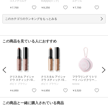
コスメデコルテ
SUQQU(スック)
ルナソル
イ
/ 11 prism chocolate /
/ 本体/限定品 / 156 煌
レスグロウ / 7g
体 
5g
満 -KIRAMEKIMITASH
ミラ
お気に入り
お気に入り
お気に入り
￥7,700
￥8,250
￥7,700
￥1
I / 6.2g
このカテゴリのランキングをもっとみる
この商品を見ている人におすすめ
Previous
Next
ーシ
クリスタル アイシャ
クリスタル アイシャ
フラワリング リトリ
フ
 本
ドウ スティック / 06
ドウ スティック / 04
ート ハンドクリーム /
ス
スタ
ブリリアントブロンズ
ブリリアントハニー /
30g
/ 
ボビイ ブラウン
ボビイ ブラウン
to/one
SE
ラル
/ 2g
2g
ス
ノ)
お気に入り
お気に入り
お気に入り
￥4,950
￥4,950
￥3,520
￥1
この商品と一緒に購入されている商品