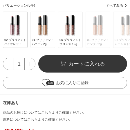
バリエーション
(5件)
すべてみる
02 ブリリアント
04 ブリリアント
06 ブリリアント
03 ブリリアント
01 ブリリ
バイオレット / 2
ハニー / 2g
ブロンズ / 2g
ピンク / 2g
ムーンスト
g
/ 2g
カートに入れる
お気に入りに登録
160
在庫あり
商品のお届けについては
こちら
よりご確認ください。
送料については
こちら
よりご確認ください。