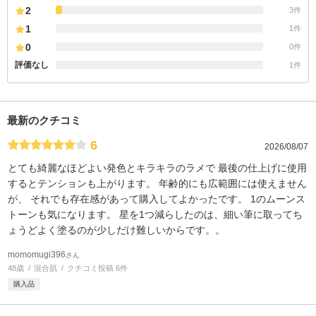
2
3件
1
1件
0
0件
評価なし
1件
最新のクチコミ
6
2026/08/07
とても綺麗なほどよい発色とキラキラのラメで 最後の仕上げに使用
するとテンションも上がります。 年齢的にも広範囲には使えません
が、 それでも存在感があって購入してよかったです。 1のムーンス
トーンも気になります。 星を1つ減らしたのは、細い筆に取ってち
ょうどよく塗るのが少しだけ難しいからです。。
momomugi396
さん
48歳
混合肌
クチコミ投稿 6件
購入品