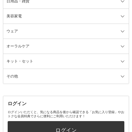
日用品・雑貨
洗顔グッズ
マッサージ・ボディケアグッズ
ヘア・ヘアケアグッズ全て
ビューラー
アイケアグッズ
ヘアブラシ
美容家電
ブラシ・チップ
かかと・角質ケアグッズ
ヘアゴム
日用品・雑貨全て
二重まぶた用アイテム
エクササイズ器具・グッズ
ヘアピン・ヘアクリップ
洗剤
ウェア
ツィザー・毛抜き
絆創膏
ヘアバンド
柔軟剤
美容家電全て
眉・鼻毛・甘皮はさみ
その他ボディケアグッズ
ヘアカーラー
サニタリー・生理用品
フェイスケア美容家電
ルームフレグランス・ディフュー
オーラルケア
カミソリ
ヘッドマッサージブラシ
ボディケア美容家電
ウェア全て
角栓抜き
その他ヘア・ヘアケアグッズ
エッセンシャルオイル
ヘアケアスタイリング美容家電
インナー
ザー
ファンデーション・パウダーケー
キット・セット
アロマキャンドル
その他美容家電
レッグウェア
オーラルケア全て
化粧ポーチ・メイクボックス
お香・インセンス
その他ウェア
歯磨き粉
ス
その他
ミラー・鏡
消臭剤・芳香剤
歯ブラシ
キット・セット全て
詰替容器・アトマイザー
ファブリックミスト
デンタルフロス
スキンケアキット
その他メイクアップ・ケアグッズ
マスク・ティッシュ
マウスウォッシュ・スプレー
ベースメイクキット
その他全て
その他日用品・雑貨
口臭清涼・ケア剤
メイクアップキット
その他
ログイン
その他オーラルケア
ボディケアキット
ヘアケアキット
ログインいただくと、気になる商品を後から確認できる「お気に入り登録」やお
トクな会員特典でさらに便利にご利用いただけます！
その他キット・セット
ログイン