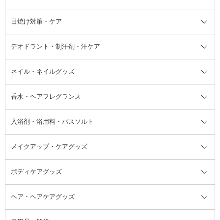
けん
シャンプー・ヘアケア・ヘアスタ
日焼け対策・ケア
フェイスオイル・バーム
フェイスパウダー
アイシャドウ
ボディケア
化粧液
その他ベースメイク
アイシャドウベース
ハンドケア
シャンプー・コンディショナー
イリング全て
デオドラント・制汗剤・汗ケア
ブースター・導入液
アイブロウ・眉マスカラ
レッグ・フットケア
洗い流さないトリートメント
日焼け対策・ケア全て
シートパック・マスク
アイライナー
ネック・デコルテケア
ヘアパック・ヘアマスク
日焼け止め
デオドラント・制汗剤・汗ケア全
ボディ用デオドラント・制汗剤・
ネイル・ネイルグッズ
洗い流すパック・マスク
チーク
バストケア
ヘアスタイリング剤
サンオイル・タンニング
アイクリーム・アイケア
口紅・リップグロス
ヒップケア
ヘアカラー・カラーリング
アフターサンケア
て
汗ケア
フット用デオドラント・制汗剤・
香水・ヘアフレグランス
リップクリーム・リップケア
ハイライト・シェーディング
ネイルケア
頭皮ケア・育毛剤
その他日焼け対策・UVケア
ネイル・ネイルグッズ全て
ゴマージュ・ピーリング
その他メイクアップ
ネイルケアグッズ
パーマ液
マニキュア
汗ケア
その他シャンプー・ヘアケア・ヘ
入浴剤・浴用料・バスソルト
顔用マッサージ料
脱毛・除毛ケア
ジェルネイル
香水・ヘアフレグランス全て
その他スキンケア
その他ボディケア
ネイルアートグッズ
香水
アスタイリング
メイクアップ・ケアグッズ
リムーバー・除光液
フレグランスミスト
入浴剤・浴用料・バスソルト全て
ヘアフレグランス
入浴剤・浴用料
ボディケアグッズ
その他香水・ヘアフレグランス
バスソルト
メイクアップ・ケアグッズ全て
パフ・スポンジ
ヘア・ヘアケアグッズ
コットン・綿棒
ボディケアグッズ全て
あぶらとり紙
ボディ・バスグッズ