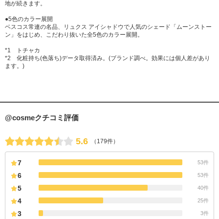
地が続きます。
●5色のカラー展開
ベスコス常連の名品、リュクス アイシャドウで人気のシェード「ムーンストー
ン」をはじめ、こだわり抜いた全5色のカラー展開。
*1 トチャカ
*2 化粧持ち(色落ち)データ取得済み。(ブランド調べ。効果には個人差があり
ます。)
@cosmeクチコミ評価
5.6
（179件）
7
53件
6
53件
5
40件
4
25件
3
3件