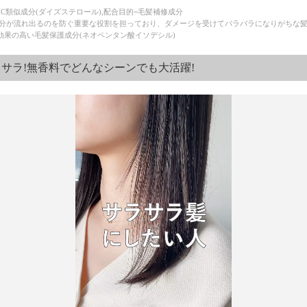
MC類似成分(ダイズステロール),配合目的=毛髪補修成分
成分が流れ出るのを防ぐ重要な役割を担っており、ダメージを受けてバラバラになりがちな
水効果の高い毛髪保護成分(ネオペンタン酸イソデシル)
サラ!無香料でどんなシーンでも大活躍!