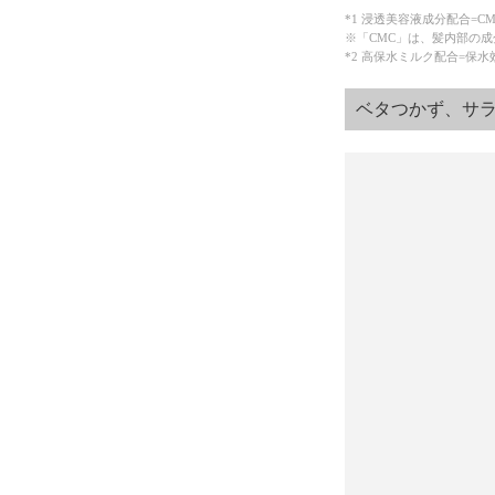
*1 浸透美容液成分配合=C
※「CMC」は、髪内部の
*2 高保水ミルク配合=保
ベタつかず、サラ