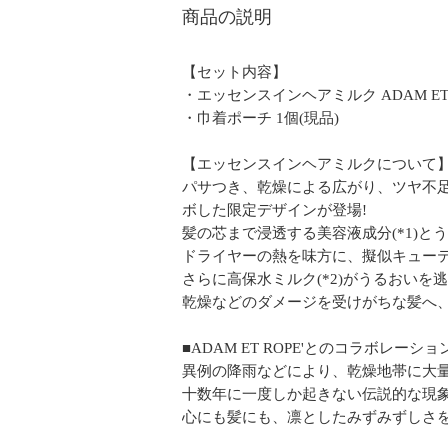
商品の説明
【セット内容】
・エッセンスインヘアミルク ADAM ET R
・巾着ポーチ 1個(現品)
【エッセンスインヘアミルクについて
パサつき、乾燥による広がり、ツヤ不足…
ボした限定デザインが登場!
髪の芯まで浸透する美容液成分(*1)と
ドライヤーの熱を味方に、擬似キュー
さらに高保水ミルク(*2)がうるおい
乾燥などのダメージを受けがちな髪へ
■ADAM ET ROPE'とのコラボレーショ
異例の降雨などにより、乾燥地帯に大
十数年に一度しか起きない伝説的な現
心にも髪にも、凛としたみずみずしさ