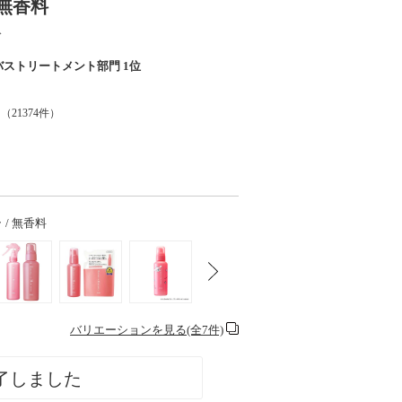
/ 無香料
ド
バストリートメント部門 1位
（
21374
件）
ラ / 無香料
バリエーションを見る(全7件)
了しました