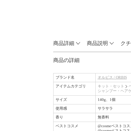
商品詳細
商品説明
クチ
商品の詳細
ブランド名
オルビス / ORBIS
アイテムカテゴリ
キット・セット
シャンプー・ヘア
サイズ
140g、1個
使用感
サラサラ
香り
無香料
ベストコスメ
@cosmeベストコス
@cosmeベストコス