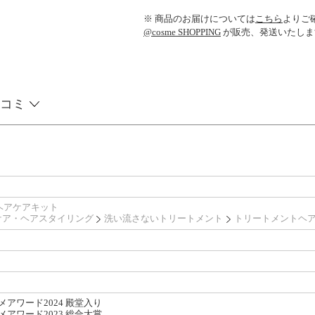
※ 商品のお届けについては
こちら
よりご
@cosme SHOPPING
が販売、発送いたしま
コミ
ヘアケアキット
ケア・ヘアスタイリング
洗い流さないトリートメント
トリートメントヘ
メアワード2024 殿堂入り
メアワード2023 総合大賞