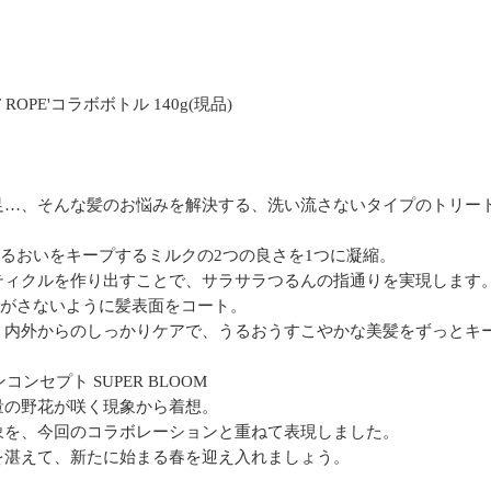
OPE'コラボボトル 140g(現品)
】
、そんな髪のお悩みを解決する、洗い流さないタイプのトリートメント
うるおいをキープするミルクの2つの良さを1つに凝縮。
ティクルを作り出すことで、サラサラつるんの指通りを実現します
を逃がさないように髪表面をコート。
、内外からのしっかりケアで、うるおうすこやかな美髪をずっとキ
ンコンセプト SUPER BLOOM
量の野花が咲く現象から着想。
象を、今回のコラボレーションと重ねて表現しました。
を湛えて、新たに始まる春を迎え入れましょう。