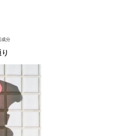
護成分
通り