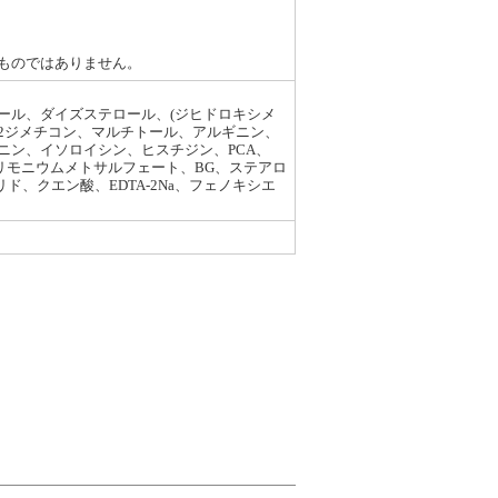
ものではありません。
ール、ダイズステロール、(ジヒドロキシメ
12ジメチコン、マルチトール、アルギニン、
ン、イソロイシン、ヒスチジン、PCA、
トリモニウムメトサルフェート、BG、ステアロ
、クエン酸、EDTA-2Na、フェノキシエ