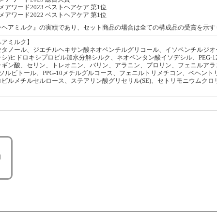
スメアワード2023 ベストヘアケア 第1位
スメアワード2022 ベストヘアケア 第1位
ンヘアミルク』の実績であり、セット商品の場合は全ての構成品の受賞を示す
ヘアミルク】
セタノール、ジエチルヘキサン酸ネオペンチルグリコール、イソペンチルジオ
シ)ヒドロキシプロピル加水分解シルク、ネオペンタン酸イソデシル、PEG-
ラギン酸、セリン、トレオニン、バリン、アラニン、プロリン、フェニルアラニ
Na、ソルビトール、PPG-10メチルグルコース、フェニルトリメチコン、ベヘン
ピルメチルセルロース、ステアリン酸グリセリル(SE)、セトリモニウムクロリド