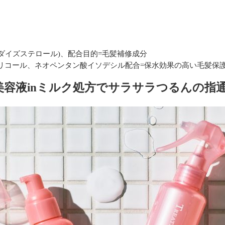
分(ダイズステロール)、配合目的=毛髪補修成分
グリコール、ネオペンタン酸イソデシル配合=保水効果の高い毛髪保
!美容液inミルク処方で
サラサラつるんの指