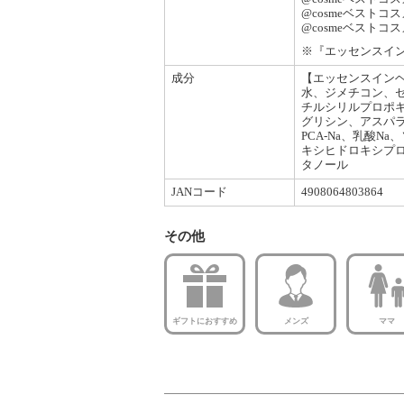
@cosmeベストコ
@cosmeベストコ
※『エッセンスイ
成分
【エッセンスイン
水、ジメチコン、
チルシリルプロポキ
グリシン、アスパ
PCA-Na、乳酸
キシヒドロキシプロ
タノール
JANコード
4908064803864
その他
ギフトにおすすめ
メンズ
ママ