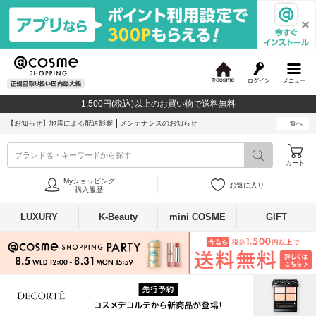
ログイン
メニュー
@
c
1,500円(税込)以上のお買い物で送料無料
o
s
【お知らせ】
地震による配送影響
メンテナンスのお知らせ
一覧へ
m
e
ブランド名・キーワードから探す
カート
Myショッピング
お気に入り
購入履歴
LUXURY
K-Beauty
mini COSME
GIFT