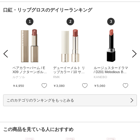
口紅・リップグロスのデイリーランキング
1
2
3
Previous
Next
ァイ
ベアカラーバーム / E
デューイーメルト リ
ルージュスタードラマ
ル
7g /
X09 ノクターンボルド
ップカラー / 10 サク
/ D201 Melodious Beig
/ D
ー / 3.5g / EX09 ノク
ラ シーン / 3.6g / レフ
e / 2.5g / D201 Melodi
Red
ルナソル
RMK
KANEBO
KA
ターンボルドー / 3.5g
ィル / 10 サクラ シー
ous Beige / 2.5g
his
ン / 3.6g
お気に入り
お気に入り
お気に入り
￥4,950
￥3,080
￥5,060
￥5
このカテゴリのランキングをもっとみる
この商品を見ている人におすすめ