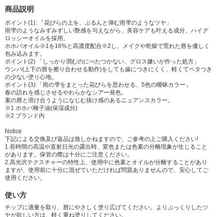
商品説明
ポイント(1): 「花びらの上を、ぷるんと弾む雨雫のようなツヤ」
雨雫のようなみずみずしい艶感を与えながら、美容ケアも叶える成分、ハイグ
ロッシーオイルを採用。
ホホバオイル※1を16%と高濃度配合※2し、メイクや乾燥で荒れた唇を優しく
包み込みます。
ポイント(2) 「しっかり潤むのにべたつかない、グロス嫌いが作った処方」
ウンパ(上下の唇を擦り合わせる動作)をしても歯につきにくく、軽くてベタつき
の少ない塗り心地。
ポイント(3):「雨の雫をまとった花びらを思わせる、5色の曖昧カラー」
春の訪れを感じさせるやわらかなシアー発色。
素の唇と溶け合うようになじむ抜け感のあるニュアンスカラー。
※1 ホホバ種子油(保湿成分)
※2 ブランド内
Notice
下記による交換及び返品は致しかねますので、ご参考の上ご購入ください!
1.長時間の高温や直射日光の露出時、変色または色素の分離現象が生じること
があります。保管の際は十分にご注意ください。
2.高光沢テクスチャーの特性上、使用中に色素とオイルが分離することがあり
ますが、使用前に十分に混ぜていただければ問題ありませんので、安心してご
使用ください。
使い方
チップに適量を取り、唇にやさしく塗り広げてください。よりぷっくりしたツ
ヤが欲しい方は、軽く重ね塗りしてください。