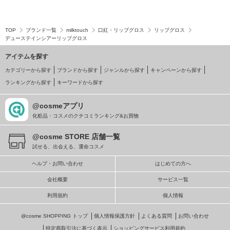
TOP
ブランド一覧
milktouch
口紅・リップグロス
リップグロス
デューステインシアーリップグロス
アイテムを探す
カテゴリーから探す
ブランドから探す
ジャンルから探す
キャンペーンから探す
ランキングから探す
キーワードから探す
@cosmeアプリ
化粧品・コスメのクチコミランキング&お買物
@cosme STORE 店舗一覧
試せる、出会える、運命コスメ
ヘルプ・お問い合わせ
はじめての方へ
会社概要
サービス一覧
利用規約
個人情報
@cosme SHOPPING トップ
個人情報保護方針
よくある質問
お問い合わせ
特定商取引法に基づく表示
ショッピングサービス利用規約