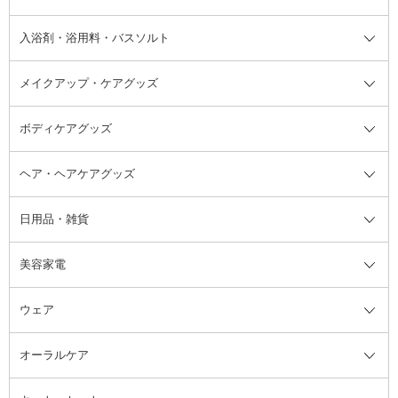
汗ケア
その他シャンプー・ヘアケア・ヘ
入浴剤・浴用料・バスソルト
顔用マッサージ料
脱毛・除毛ケア
ジェルネイル
香水・ヘアフレグランス全て
その他スキンケア
その他ボディケア
ネイルアートグッズ
香水
アスタイリング
メイクアップ・ケアグッズ
リムーバー・除光液
フレグランスミスト
入浴剤・浴用料・バスソルト全て
ヘアフレグランス
入浴剤・浴用料
ボディケアグッズ
その他香水・ヘアフレグランス
バスソルト
メイクアップ・ケアグッズ全て
パフ・スポンジ
ヘア・ヘアケアグッズ
コットン・綿棒
ボディケアグッズ全て
あぶらとり紙
ボディ・バスグッズ
日用品・雑貨
洗顔グッズ
マッサージ・ボディケアグッズ
ヘア・ヘアケアグッズ全て
ビューラー
アイケアグッズ
ヘアブラシ
美容家電
ブラシ・チップ
かかと・角質ケアグッズ
ヘアゴム
日用品・雑貨全て
二重まぶた用アイテム
エクササイズ器具・グッズ
ヘアピン・ヘアクリップ
洗剤
ウェア
ツィザー・毛抜き
絆創膏
ヘアバンド
柔軟剤
美容家電全て
眉・鼻毛・甘皮はさみ
その他ボディケアグッズ
ヘアカーラー
サニタリー・生理用品
フェイスケア美容家電
ルームフレグランス・ディフュー
オーラルケア
カミソリ
ヘッドマッサージブラシ
ボディケア美容家電
ウェア全て
角栓抜き
その他ヘア・ヘアケアグッズ
エッセンシャルオイル
ヘアケアスタイリング美容家電
インナー
ザー
ファンデーション・パウダーケー