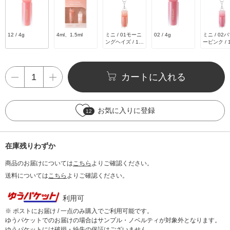
12 / 4g
4ml、1.5ml
ミニ / 01モーニ
02 / 4g
ミニ / 02
ングヘイズ / 1.5
ーピンク / 1
mL
L
カートに入れる
お気に入りに登録
12
在庫残りわずか
商品のお届けについては
こちら
よりご確認ください。
送料については
こちら
よりご確認ください。
利用可
※ ポストにお届け / 一点のみ購入でご利用可能です。
ゆうパケットでのお届けの場合はサンプル・ノベルティが対象外となります。
ゆうパケットには破損・紛失の保証はございません。