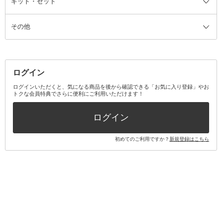
キット・セット
アロマキャンドル
その他美容家電
レッグウェア
オーラルケア全て
化粧ポーチ・メイクボックス
お香・インセンス
その他ウェア
歯磨き粉
ス
その他
ミラー・鏡
消臭剤・芳香剤
歯ブラシ
キット・セット全て
詰替容器・アトマイザー
ファブリックミスト
デンタルフロス
スキンケアキット
その他メイクアップ・ケアグッズ
マスク・ティッシュ
マウスウォッシュ・スプレー
ベースメイクキット
その他全て
その他日用品・雑貨
口臭清涼・ケア剤
メイクアップキット
その他
ログイン
その他オーラルケア
ボディケアキット
ヘアケアキット
ログインいただくと、気になる商品を後から確認できる「お気に入り登録」やお
トクな会員特典でさらに便利にご利用いただけます！
その他キット・セット
ログイン
初めてのご利用ですか？
新規登録はこちら