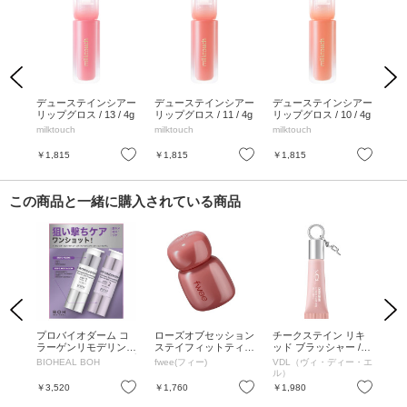
Previous
Next
アー
デューステインシアー
デューステインシアー
デューステインシアー
デ
 /
リップグロス / 13 / 4g
リップグロス / 11 / 4g
リップグロス / 10 / 4g
リッ
 1.
milktouch
milktouch
milktouch
mil
お気に入り
お気に入り
お気に入り
￥1,815
￥1,815
￥1,815
￥1
この商品と一緒に購入されている商品
Previous
Next
ーア
プロバイオダーム コ
ローズオブセッション
チークステイン リキ
超
1 ナ
ラーゲンリモデリング
ステイフィットティン
ッド ブラッシャー / 0
トナ
2.
ブースターショットプ
ト / 本体 / GN01マイ
1 / 10.5ML
ン
BIOHEAL BOH
fwee(フィー)
VDL（ヴィ・ディー・エ
IS
ログラム / 15ml、15ml
ローズ / 3.5ml
ル）
お気に入り
お気に入り
お気に入り
￥3,520
￥1,760
￥1,980
￥2