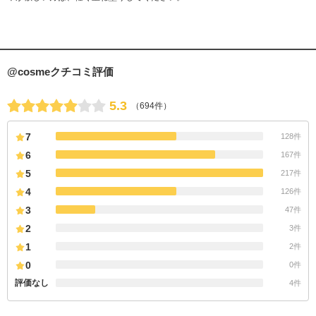
@cosmeクチコミ評価
5.3
（694件）
7
128件
6
167件
5
217件
4
126件
3
47件
2
3件
1
2件
0
0件
評価なし
4件