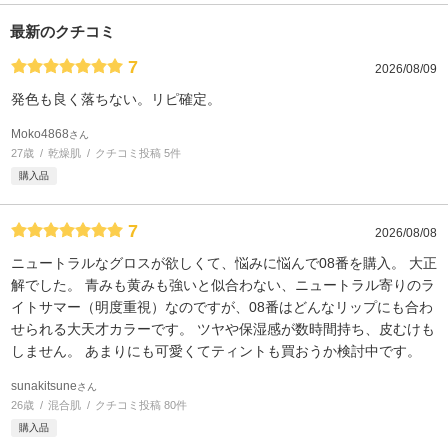
最新のクチコミ
7
2026/08/09
発色も良く落ちない。リピ確定。
Moko4868
さん
27歳
乾燥肌
クチコミ投稿 5件
購入品
7
2026/08/08
ニュートラルなグロスが欲しくて、悩みに悩んで08番を購入。 大正
解でした。 青みも黄みも強いと似合わない、ニュートラル寄りのラ
イトサマー（明度重視）なのですが、08番はどんなリップにも合わ
せられる大天才カラーです。 ツヤや保湿感が数時間持ち、皮むけも
しません。 あまりにも可愛くてティントも買おうか検討中です。
sunakitsune
さん
26歳
混合肌
クチコミ投稿 80件
購入品