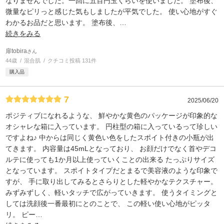
なりませんでした。一回に五百円玉くらいを使いました。 塗布後、
微量なピリっと感じた気もしましたが平気でした。 使い心地がすぐ
わかるお品だと思います。 塗布後、
…
続きをみる
扉tobira
さん
44歳
混合肌
クチコミ投稿 131件
購入品
7
2025/06/20
ポジティブになれるような、 鮮やかな黄色のパッケージが印象的な
オシャレな箱に入っています。 円柱型の箱に入っているって珍しい
ですよね♪ 中からは同じく黄色い色をしたスポイト付きの小瓶が出
てきます。 内容量は45mLとなっており、 お顔だけでなく首やデコ
ルテに使っても1か月以上使っていくことの出来る たっぷりサイズ
となっています。 スポイトタイプだとまるで美容液のような印象で
すが、 手に取り出してみるとさらりとした軽やかなテクスチャー。
みずみずしく、軽いタッチで広がっていきます。 使うタイミングと
しては洗顔後一番最初にとのことで、 この軽い使い心地がピッタ
リ。 ピー
…