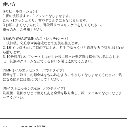
使い方
[eX ピールローション]
1.夜の洗顔後すぐに1プッシュなじませます。
2.もう1プッシュとり、首やデコルテにもなじませます。
3.お肌によくなじんだら、普段通りのスキンケアをしてください。
※夜のみ、ご使用ください
[3種(UMB/HAS/NMN)のストレッチiシート]
1. 洗顔後、化粧水や美容液などでお肌を整えます。
2. 1枚ずつ取り出して目の下におき、片手でゆっくりと適度な力で引き上げなが
ら貼ります。
3. 10分程度おいてシートをはがした後に残った美容液は指先でお肌になじま
せ、乳液やクリームなどでうるおいを閉じ込めてください。
[NMNオイルエッセンス パウチタイプ]
適量を手に取り、お顔全体を包み込むようにやさしくなじませてください。気
になる箇所には重ねづけしてください。
[モイストエッセンスexo パウチタイプ]
洗顔後、化粧水などで整えたあと全量を取り出し、顔・デコルテなどになじま
せてください。