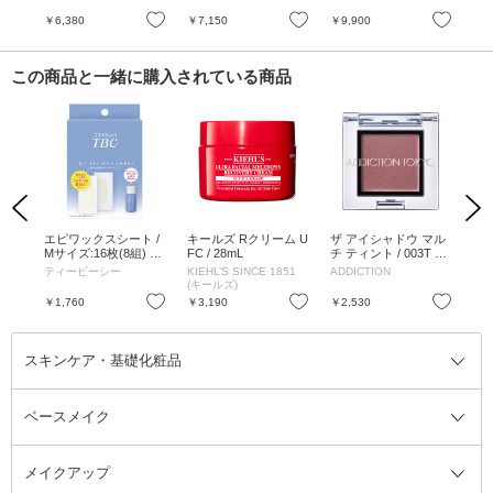
×1包、0.5ml×1包、0.5
ml×1包、0.5ml×1包
ml
お気に入り
お気に入り
お気に入り
￥6,380
￥7,150
￥9,900
￥4
ml×1包
この商品と一緒に購入されている商品
Previous
Next
ォー
エピワックスシート /
キールズ Rクリーム U
ザ アイシャドウ マル
D-
Mサイズ:16枚(8組) S
FC / 28mL
チ ティント / 003T Pin
アッ
サイズ:16枚(8組)
k Dune / 1g
++
ティービーシー
KIEHL’S SINCE 1851
ADDICTION
ア
ルホ
(キールズ)
お気に入り
お気に入り
お気に入り
￥1,760
￥3,190
￥2,530
￥4
スキンケア・基礎化粧品
ベースメイク
スキンケア・基礎化粧品全て
クレンジング
メイクアップ
洗顔料
ベースメイク全て
化粧水
化粧下地・コントロールカラー