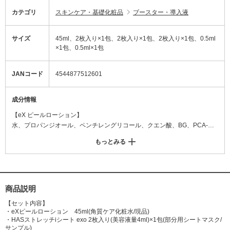
カテゴリ
スキンケア・基礎化粧品
ブースター・導入液
サイズ
45ml、2枚入り×1包、2枚入り×1包、2枚入り×1包、0.5ml
×1包、0.5ml×1包
JANコード
4544877512601
成分情報
【eX ピールローション】
水、プロパンジオール、ペンチレングリコール、クエン酸、BG、PCA-N
a、ライム果汁、加水分解ローヤルゼリータンパク、オレンジ果汁、レモ
もっとみる
ン果汁、サンザシエキス、ナツメ果実エキス、グレープフルーツ果実エキ
ス、リンゴ果実エキス、クエン酸Na、グリコール酸、β-グルカン、シクロ
ヘキサン-1、4-ジカルボン酸ビスエトキシジグリコール 、フェノキシエタ
ノール
商品説明
【セット内容】
・eXピールローション 45ml(角質ケア化粧水/現品)
・HASストレッチiシート exo 2枚入り(美容液量4ml)×1包(部分用シートマスク/
サンプル)