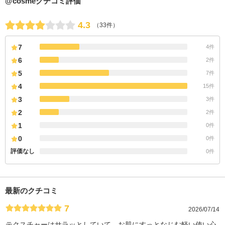
@cosmeクチコミ評価
4.3
（33件）
7
4件
6
2件
5
7件
4
15件
3
3件
2
2件
1
0件
0
0件
評価なし
0件
最新のクチコミ
7
2026/07/14
テクスチャーはサラッとしていて、お肌にすっとなじむ軽い使い心