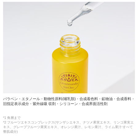
パラベン・エタノール・動物性原料(哺乳類)・合成着色料・鉱物油・合成香料・
旧指定表示成分・紫外線吸 収剤・シリコーン・合成界面活性剤
*1 角層まで
*2 フルーツエキスコンプレックス(サンザシエキス、ナツメ果実エキス、リンゴ果実エ
キス、グレープフルーツ果実エキス、オレンジ果汁、レモン果汁、ライム果汁:すべて
整肌成分)