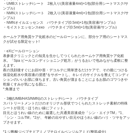
・UMBストレッチiシート 2枚入り(美容液量4ml)×1包(部分用シートマスク/サ
ンプル)
・NMNストレッチiシート 2枚入り(美容液量4ml)×1包(部分用シートマスク/サ
ンプル)
・NMNオイルエッセンス パウチタイプ(0.5ml)×1包(美容液/サンプル)
・モイストエッセンスexo パウチタイプ(0.5ml)×1包(美容液/サンプル)
ホームケア用角質ケア化粧水のピールローションに、部分ケア用のシートマス
クが試せる限定セット!
・eXピールローション
表参道クリニックとの知見を生かしてつくられたホームケア用角質ケア化粧
水。「Spa ピールコンディショニング処方」がうるおいで包みながら柔軟に整
えます。
夜の洗顔後すぐにお顔や首・デコルテに簡単塗るだけケアで、その後につける
保湿化粧水や美容液の浸透*をサポートし、キレイのサイクルを整えてコンディ
ションのいいお肌に保ちます。古い角質が溜まることによるお肌のゴワつきや
乾燥くすみが気になる肌に。
*:角層まで
・3種(UMB/HAS/NMN)のストレッチiシート パウチタイプ
スパトリートメントだけのオリジナル形状でつくられたストレッチ素材の特殊
シートが目元・ほうれい線にフィット。
目元とほうれい線のために厳選した共通美容液成分「シン・エイクTM」*1、
「シン・コルTM」*2が、 年齢の出やすい目元やほうれい線のハリ・ツヤをアッ
プさせます。
*1:ジ酢酸ジペプチドアミノブチロイルベンジルアミド(整肌成分)