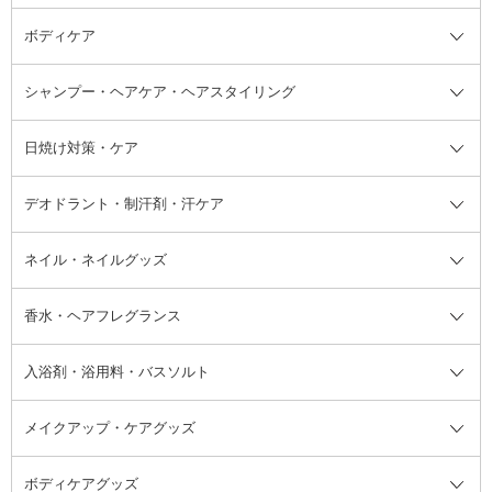
ボディケア
美容液
BBクリーム
メイクアップ全て
乳液
CCクリーム
マスカラ・マスカラ下地
ボディソープ・ハンドソープ・石
シャンプー・ヘアケア・ヘアスタイリング
オールインワン化粧品
コンシーラー
まつげ美容液
ボディケア全て
フェイスクリーム
ファンデーション
つけまつげ
けん
シャンプー・ヘアケア・ヘアスタ
日焼け対策・ケア
フェイスオイル・バーム
フェイスパウダー
アイシャドウ
ボディケア
化粧液
その他ベースメイク
アイシャドウベース
ハンドケア
シャンプー・コンディショナー
イリング全て
デオドラント・制汗剤・汗ケア
ブースター・導入液
アイブロウ・眉マスカラ
レッグ・フットケア
洗い流さないトリートメント
日焼け対策・ケア全て
シートパック・マスク
アイライナー
ネック・デコルテケア
ヘアパック・ヘアマスク
日焼け止め
デオドラント・制汗剤・汗ケア全
ボディ用デオドラント・制汗剤・
ネイル・ネイルグッズ
洗い流すパック・マスク
チーク
バストケア
ヘアスタイリング剤
サンオイル・タンニング
アイクリーム・アイケア
口紅・リップグロス
ヒップケア
ヘアカラー・カラーリング
アフターサンケア
て
汗ケア
フット用デオドラント・制汗剤・
香水・ヘアフレグランス
リップクリーム・リップケア
ハイライト・シェーディング
ネイルケア
頭皮ケア・育毛剤
その他日焼け対策・UVケア
ネイル・ネイルグッズ全て
ゴマージュ・ピーリング
その他メイクアップ
ネイルケアグッズ
パーマ液
マニキュア
汗ケア
その他シャンプー・ヘアケア・ヘ
入浴剤・浴用料・バスソルト
顔用マッサージ料
脱毛・除毛ケア
ジェルネイル
香水・ヘアフレグランス全て
その他スキンケア
その他ボディケア
ネイルアートグッズ
香水
アスタイリング
メイクアップ・ケアグッズ
リムーバー・除光液
フレグランスミスト
入浴剤・浴用料・バスソルト全て
ヘアフレグランス
入浴剤・浴用料
ボディケアグッズ
その他香水・ヘアフレグランス
バスソルト
メイクアップ・ケアグッズ全て
パフ・スポンジ