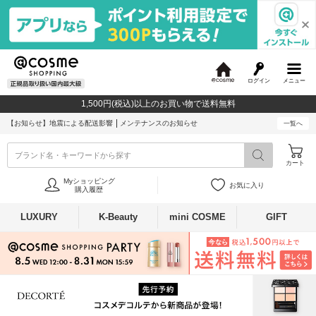
ログイン
メニュー
@
c
1,500円(税込)以上のお買い物で送料無料
o
s
【お知らせ】
地震による配送影響
メンテナンスのお知らせ
一覧へ
m
e
ブランド名・キーワードから探す
カート
Myショッピング
お気に入り
購入履歴
LUXURY
K-Beauty
mini COSME
GIFT