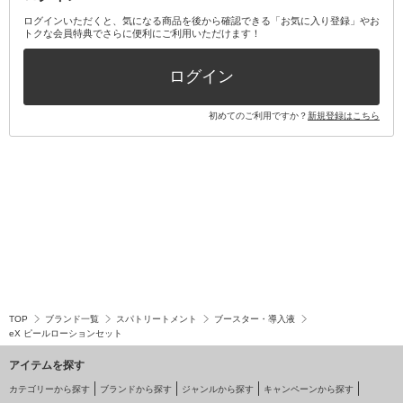
その他オーラルケア
ボディケアキット
ヘアケアキット
ログインいただくと、気になる商品を後から確認できる「お気に入り登録」やお
トクな会員特典でさらに便利にご利用いただけます！
その他キット・セット
ログイン
初めてのご利用ですか？
新規登録はこちら
TOP
ブランド一覧
スパトリートメント
ブースター・導入液
eX ピールローションセット
アイテムを探す
カテゴリーから探す
ブランドから探す
ジャンルから探す
キャンペーンから探す