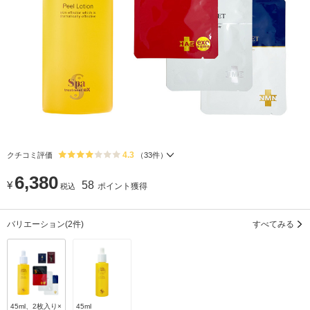
4.3
クチコミ評価
（
33
件）
6,380
¥
58
ポイント獲得
税込
バリエーション
(2件)
すべてみる
45ml、2枚入り×
45ml