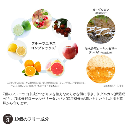
7種のフルーツ由来成分
がキメを整えなめらかな肌に導き、β-グルカン(保湿成
*2
分)と、加水分解ローヤルゼリータンパク(保湿成分)が潤いをもたらしお肌を乾
燥から守ります。
10個のフリー成分