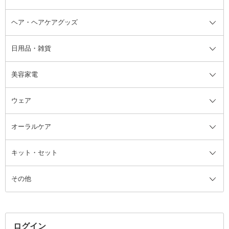
ヘア・ヘアケアグッズ
コットン・綿棒
ボディケアグッズ全て
あぶらとり紙
ボディ・バスグッズ
日用品・雑貨
洗顔グッズ
マッサージ・ボディケアグッズ
ヘア・ヘアケアグッズ全て
ビューラー
アイケアグッズ
ヘアブラシ
美容家電
ブラシ・チップ
かかと・角質ケアグッズ
ヘアゴム
日用品・雑貨全て
二重まぶた用アイテム
エクササイズ器具・グッズ
ヘアピン・ヘアクリップ
洗剤
ウェア
ツィザー・毛抜き
絆創膏
ヘアバンド
柔軟剤
美容家電全て
眉・鼻毛・甘皮はさみ
その他ボディケアグッズ
ヘアカーラー
サニタリー・生理用品
フェイスケア美容家電
ルームフレグランス・ディフュー
オーラルケア
カミソリ
ヘッドマッサージブラシ
ボディケア美容家電
ウェア全て
角栓抜き
その他ヘア・ヘアケアグッズ
エッセンシャルオイル
ヘアケアスタイリング美容家電
インナー
ザー
ファンデーション・パウダーケー
キット・セット
アロマキャンドル
その他美容家電
レッグウェア
オーラルケア全て
化粧ポーチ・メイクボックス
お香・インセンス
その他ウェア
歯磨き粉
ス
その他
ミラー・鏡
消臭剤・芳香剤
歯ブラシ
キット・セット全て
詰替容器・アトマイザー
ファブリックミスト
デンタルフロス
スキンケアキット
その他メイクアップ・ケアグッズ
マスク・ティッシュ
マウスウォッシュ・スプレー
ベースメイクキット
その他全て
その他日用品・雑貨
口臭清涼・ケア剤
メイクアップキット
その他
ログイン