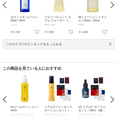
Previous
Next
ース
タカミスキンピール /
フルフィルメント セ
Wトリートメントオイ
プ
(つ
30ml / 30ml
ラム ウォーター イン
ル / 20mL / 20mL
40m
/ 無
テンス 90 / 30mL / 30
タカミ
Herz skin
RMK
ア
かえ
mL
お気に入り
お気に入り
お気に入り
￥5,720
￥7,800
￥1,980
￥3
このカテゴリのランキングをもっとみる
この商品を見ている人におすすめ
Previous
Next
パッ
exピールローション /
リアルCーエッセンス
eX リアルC-セーラム
エス
 /
45ml
ローションセット / 11
セット / 18ml、2枚入
0g
×2枚
0ml、2枚入り×1包、2
り×1包、2枚入り×1
枚
)
スパトリートメント
スパトリートメント
スパトリートメント
ス
枚入り×1包、2枚入り
包、2枚入り×1包、0.5
×1