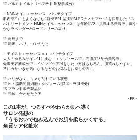
*2:パルミトイルトリペプチド-5(整肌成分)
・NMNオイルエッセンス パウチタイプ
肌内部*1にもよくなじむ “新浸透*1 型技術M.P.Dナノカプセル” を採用した『ス
パトリートメント NMNオイルエッセンス』は年齢肌*2に挑戦する美容液。爽や
かなラベンダー&ローズマリーの香り。
*1:角層まで
*2:乾燥、ハリ、つやのなさ
・モイストエッセンスexo パウチタイプ
大人のゆるみサイン*1に挑む「エクソソーム*2」高濃度*3配合美容液。
先進美容液成分でエイジングケア*4をしたい方はもちろん、肌荒れしやすい、
常にカサつきが気になるなどのお悩みをお持ちの方に。
*1:ハリがなく、キメが乱れている状態
*2:ヒト脂肪間質細胞エクソソーム(保湿・整肌成分)
*3:ブランド販売製品比
*4:年齢に合わせたケア
- PR -
この1本が、つるすべやわらか肌へ導く
サロン発想の
「うるおいで包み込んでお肌を柔らかくする」
角質ケア化粧水