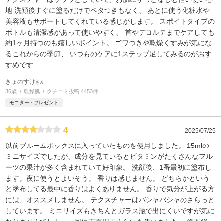
地 洗顔後すぐに塗るだけでベタつきもなく、 あとに使う化粧水や
美容液もサポートしてくれている感じがします。 スポイトタイプの
ボトルも清潔感があって使いやすく、 首やデコルテまでケアしても
約1ヶ月持つのも嬉しいポイント。 ゴワつきや乾燥くすみが気にな
るこれからの季節、 いつものケアに1ステップ足してみるのがおす
すめです
きょのすけ
さん
36歳
乾燥肌
クチコミ投稿 4453件
モニター・プレゼント
4
2025/07/25
以前ブルームボックスに入っていたものを使用しました。 15mlの
ミニサイズでしたが、成分を見ているとビタミンがたくさんなフル
ーツの果汁が多く含まれていて好印象。 洗顔後、1番最初に塗布し
ます。夜に使うとよいそう。 香りは感じません。 どちらかという
と塗布してる最中に香りはよくありません。 香りで気分が上がる方
には、オススメしません。 テクスチャーはバシャバシャのさらっと
しています。 ミニサイズもきちんとガラス瓶で出にくいですが気に