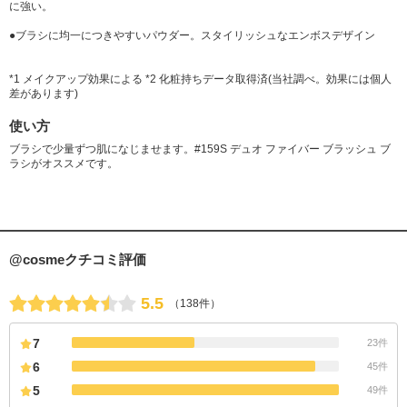
に強い。
●ブラシに均一につきやすいパウダー。スタイリッシュなエンボスデザイン
*1 メイクアップ効果による *2 化粧持ちデータ取得済(当社調べ。効果には個人
差があります)
使い方
ブラシで少量ずつ肌になじませます。#159S デュオ ファイバー ブラッシュ ブ
ラシがオススメです。
@cosmeクチコミ評価
5.5
（138件）
7
23件
6
45件
5
49件