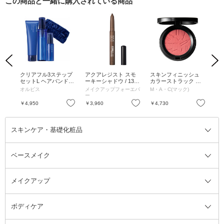
この商品と一緒に購入されている商品
Previous
Next
リー
クリアフル3ステップ
アクアレジスト スモ
スキンフィニッシュ
ス
ィッ
セットL ヘアバンド付
ーキーシャドウ / 13
カラーストラック ブ
カ
6g
/ 本体 / 無香料
シンダー
ラッシュ / ピンチ ミ
ラッ
オルビス
メイクアップフォーエバ
M・A・C(マック)
M・
ー / 4g
ー
お気に入り
お気に入り
お気に入り
￥4,950
￥3,960
￥4,730
￥4
スキンケア・基礎化粧品
ベースメイク
スキンケア・基礎化粧品全て
クレンジング
メイクアップ
洗顔料
ベースメイク全て
化粧水
化粧下地・コントロールカラー
ボディケア
美容液
BBクリーム
メイクアップ全て
乳液
CCクリーム
マスカラ・マスカラ下地