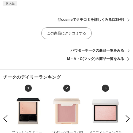
購入品
@cosmeでクチコミを詳しくみる
(138件)
この商品にクチコミする
パウダーチークの商品一覧をみる
M・A・C(マック)の商品一覧をみる
チークのデイリーランキング
1
2
3
Previous
Next
 リ
ブラーリング カラー
ふわほっぺチーク / 03
メロウメルティングチ
イ