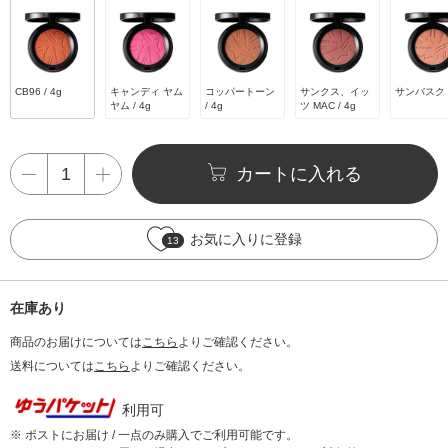
CB96 / 4g
キャンディ ヤム
コッパートーン
サンクス、イッ
サンバスク /
ヤム / 4g
/ 4g
ツ MAC / 4g
カートに入れる
お気に入りに登録
13
在庫あり
商品のお届けについては
こちら
よりご確認ください。
送料については
こちら
よりご確認ください。
利用可
※ ポストにお届け / 一点のみ購入でご利用可能です。