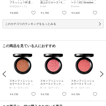
 06
ブラッシュ / 09 柔響 -
湯上がりローズ / 4.5g
ーク / 101 Strawberry
キッ
.5mL
YAWAHIBIKI / 6.4g /
/ 03 湯上がりローズ /
milk / 4.5g / 101 Straw
00
SUQQU(スック)
b idol
Enamor
NA
 8.
本体 / 09 柔響 -YAWA
4.5g
berry milk / 4.5g
8.5
HIBIKI / 6.4g
SM 
お気に入り
お気に入り
お気に入り
￥6,600
￥1,760
￥2,420
￥5
このカテゴリのランキングをもっとみる
この商品を見ている人におすすめ
Previous
Next
ュ
スキンフィニッシュ
スキンフィニッシュ
スキンフィニッシュ
ス
 ブ
カラーストラック ブ
カラーストラック ブ
カラーストラック ブ
カ
 ツ
ラッシュ / コッパート
ラッシュ / ピーチィキ
ラッシュ / ピンチ ミ
ラッ
M・A・C(マック)
M・A・C(マック)
M・A・C(マック)
M・
ーン / 4g
ーン / 4g
ー / 4g
4g
お気に入り
お気に入り
お気に入り
￥4,730
￥4,730
￥4,730
￥4