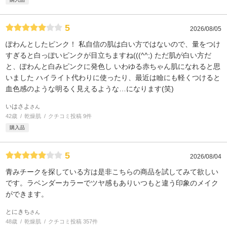
5
2026/08/05
ぽわんとしたピンク！ 私自信の肌は白い方ではないので、量をつけ
すぎると白っぽいピンクが目立ちますね(((^^;) ただ肌が白い方だ
と、ぽわんと白みピンクに発色し いわゆる赤ちゃん肌になれると思
いました ハイライト代わりに使ったり、最近は瞼にも軽くつけると
血色感のような明るく見えるような…になります(笑)
いはさよ
さん
42歳
乾燥肌
クチコミ投稿 9件
購入品
5
2026/08/04
青みチークを探している方は是非こちらの商品を試してみて欲しい
です。ラベンダーカラーでツヤ感もありいつもと違う印象のメイク
ができます。
とにきち
さん
48歳
乾燥肌
クチコミ投稿 357件