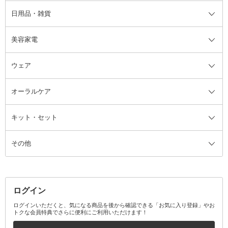
日用品・雑貨
洗顔グッズ
マッサージ・ボディケアグッズ
ヘア・ヘアケアグッズ全て
ビューラー
アイケアグッズ
ヘアブラシ
美容家電
ブラシ・チップ
かかと・角質ケアグッズ
ヘアゴム
日用品・雑貨全て
二重まぶた用アイテム
エクササイズ器具・グッズ
ヘアピン・ヘアクリップ
洗剤
ウェア
ツィザー・毛抜き
絆創膏
ヘアバンド
柔軟剤
美容家電全て
眉・鼻毛・甘皮はさみ
その他ボディケアグッズ
ヘアカーラー
サニタリー・生理用品
フェイスケア美容家電
ルームフレグランス・ディフュー
オーラルケア
カミソリ
ヘッドマッサージブラシ
ボディケア美容家電
ウェア全て
角栓抜き
その他ヘア・ヘアケアグッズ
エッセンシャルオイル
ヘアケアスタイリング美容家電
インナー
ザー
ファンデーション・パウダーケー
キット・セット
アロマキャンドル
その他美容家電
レッグウェア
オーラルケア全て
化粧ポーチ・メイクボックス
お香・インセンス
その他ウェア
歯磨き粉
ス
その他
ミラー・鏡
消臭剤・芳香剤
歯ブラシ
キット・セット全て
詰替容器・アトマイザー
ファブリックミスト
デンタルフロス
スキンケアキット
その他メイクアップ・ケアグッズ
マスク・ティッシュ
マウスウォッシュ・スプレー
ベースメイクキット
その他全て
その他日用品・雑貨
口臭清涼・ケア剤
メイクアップキット
その他
ログイン
その他オーラルケア
ボディケアキット
ヘアケアキット
ログインいただくと、気になる商品を後から確認できる「お気に入り登録」やお
トクな会員特典でさらに便利にご利用いただけます！
その他キット・セット