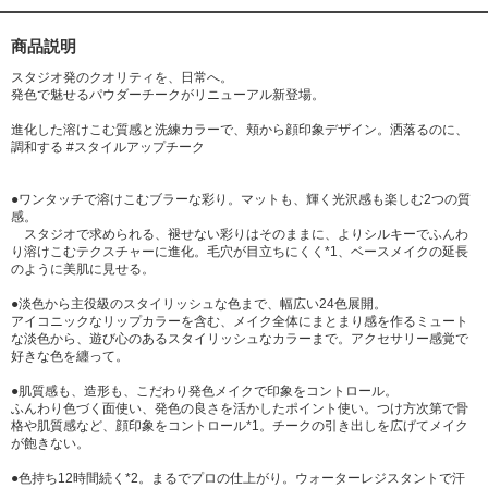
商品説明
スタジオ発のクオリティを、日常へ。
発色で魅せるパウダーチークがリニューアル新登場。
進化した溶けこむ質感と洗練カラーで、頬から顔印象デザイン。洒落るのに、
調和する #スタイルアップチーク
●ワンタッチで溶けこむブラーな彩り。マットも、輝く光沢感も楽しむ2つの質
感。
スタジオで求められる、褪せない彩りはそのままに、よりシルキーでふんわ
り溶けこむテクスチャーに進化。毛穴が目立ちにくく*1、ベースメイクの延長
のように美肌に見せる。
●淡色から主役級のスタイリッシュな色まで、幅広い24色展開。
アイコニックなリップカラーを含む、メイク全体にまとまり感を作るミュート
な淡色から、遊び心のあるスタイリッシュなカラーまで。アクセサリー感覚で
好きな色を纏って。
●肌質感も、造形も、こだわり発色メイクで印象をコントロール。
ふんわり色づく面使い、発色の良さを活かしたポイント使い。つけ方次第で骨
格や肌質感など、顔印象をコントロール*1。チークの引き出しを広げてメイク
が飽きない。
●色持ち12時間続く*2。まるでプロの仕上がり。ウォーターレジスタントで汗