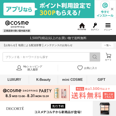
ログイン
メニュー
@
c
1,500円(税込)以上のお買い物で送料無料
o
s
【お知らせ】
地震による配送影響
メンテナンスのお知らせ
一覧へ
m
e
ブランド名・キーワードから探す
カート
Myショッピング
お気に入り
購入履歴
LUXURY
K-Beauty
mini COSME
GIFT