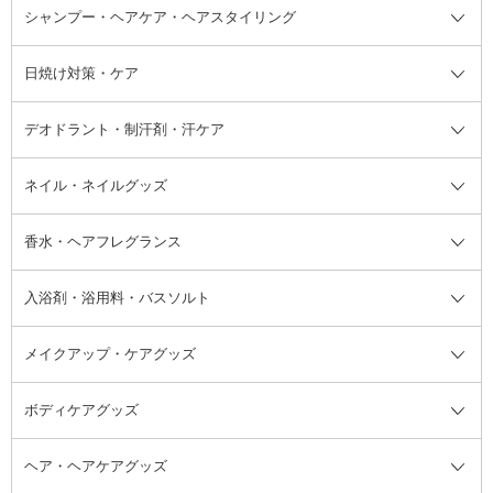
ボディソープ・ハンドソープ・石
シャンプー・ヘアケア・ヘアスタイリング
オールインワン化粧品
コンシーラー
まつげ美容液
ボディケア全て
フェイスクリーム
ファンデーション
つけまつげ
けん
シャンプー・ヘアケア・ヘアスタ
日焼け対策・ケア
フェイスオイル・バーム
フェイスパウダー
アイシャドウ
ボディケア
化粧液
その他ベースメイク
アイシャドウベース
ハンドケア
シャンプー・コンディショナー
イリング全て
デオドラント・制汗剤・汗ケア
ブースター・導入液
アイブロウ・眉マスカラ
レッグ・フットケア
洗い流さないトリートメント
日焼け対策・ケア全て
シートパック・マスク
アイライナー
ネック・デコルテケア
ヘアパック・ヘアマスク
日焼け止め
デオドラント・制汗剤・汗ケア全
ボディ用デオドラント・制汗剤・
ネイル・ネイルグッズ
洗い流すパック・マスク
チーク
バストケア
ヘアスタイリング剤
サンオイル・タンニング
アイクリーム・アイケア
口紅・リップグロス
ヒップケア
ヘアカラー・カラーリング
アフターサンケア
て
汗ケア
フット用デオドラント・制汗剤・
香水・ヘアフレグランス
リップクリーム・リップケア
ハイライト・シェーディング
ネイルケア
頭皮ケア・育毛剤
その他日焼け対策・UVケア
ネイル・ネイルグッズ全て
ゴマージュ・ピーリング
その他メイクアップ
ネイルケアグッズ
パーマ液
マニキュア
汗ケア
その他シャンプー・ヘアケア・ヘ
入浴剤・浴用料・バスソルト
顔用マッサージ料
脱毛・除毛ケア
ジェルネイル
香水・ヘアフレグランス全て
その他スキンケア
その他ボディケア
ネイルアートグッズ
香水
アスタイリング
メイクアップ・ケアグッズ
リムーバー・除光液
フレグランスミスト
入浴剤・浴用料・バスソルト全て
ヘアフレグランス
入浴剤・浴用料
ボディケアグッズ
その他香水・ヘアフレグランス
バスソルト
メイクアップ・ケアグッズ全て
パフ・スポンジ
ヘア・ヘアケアグッズ
コットン・綿棒
ボディケアグッズ全て
あぶらとり紙
ボディ・バスグッズ