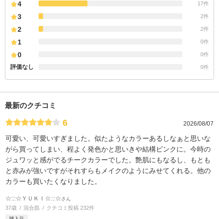
4
17件
3
2件
2
2件
1
0件
0
0件
評価なし
0件
最新のクチコミ
6
2026/08/07
可愛い、可愛いすぎました。似たようなカラーあるしなぁと思いな
がら買ってしまい、程よく発色かと思いきや結構ピンクに。今時の
ジュワッと感がでるチークカラーでした。艶肌にもなるし、もとも
と赤みが強いですがそれすらもメイクのようにみせてくれる。他の
カラーも買いたくなりました。
☆:::☆ＹＵＫＩ☆:::☆
さん
37歳
混合肌
クチコミ投稿 232件
購入品