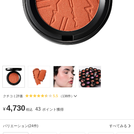
5.5
クチコミ評価
（
138
件）
4,730
¥
43
ポイント獲得
税込
バリエーション
(24件)
すべてみる