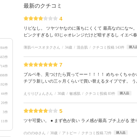
最新のクチコミ
4
リピなし。 ツヤツヤなのに落ちにくくて 最高なのにな〜。
ピンクすぎるし 03じゃオレンジだけど暗すぎるし イエベ
薄肌ベースオタクさん
34歳
混合肌
クチコミ投稿 143件
購入
284件
563件
7
714件
ブルベ冬、見つけたら買ってーー！！！！ めちゃくちゃか
498件
チプラ新しいの三ヶ月くらいで買い替えるタイプです。 う
192件
えりりぴょんさん
30歳
敏感肌
クチコミ投稿 83件
購入品
44件
20件
5
3件
ツヤ可愛い。 ● まず色が良い ラメ感が最高 ブチ上がる 
11件
のののゆさん
38歳
アトピー
クチコミ投稿 72件
購入品