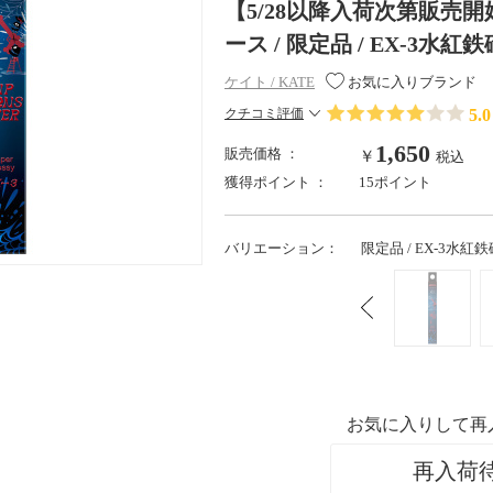
【5/28以降入荷次第販売
ース / 限定品 / EX-3水紅鉄
ケイト / KATE
お気に入りブランド
5.0
クチコミ評価
1,650
販売価格 ：
￥
税込
獲得ポイント ：
15ポイント
バリエーション：
限定品 / EX-3水紅鉄
お気に入りして再
再入荷