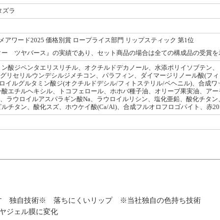
タズラ
スメアワード2025 価格別賞 ロープライス部門 リップスティック 第1位
ター ツヤバース』の実績であり、セット商品の場合は全ての構成品の受賞を
ン酸ジペンタエリスリチル、オクチルドデカノール、水添ポリイソブテン、ト
-18)グリセリルウンデシルジメチコン、パラフィン、ダイマージリノール酸(フィ
ウロイルグルタミン酸ジ(オクチルドデシル/フィトステリル/ベヘニル)、合成
ン酸エチルヘキシル、トコフェロール、ホホバ種子油、オリーブ果実油、アー
マイカ、ラウロイルアスパラギン酸Na、ラウロイルリシン、塩化亜鉛、酸化チタン
チタン、酸化スズ、ホウケイ酸(Ca/Al)、合成フルオロフロゴパイト、赤201
す 独自技術※ 落ちにくいリップ ※当社独自の色持ち技術
ヤジェル膜に変化