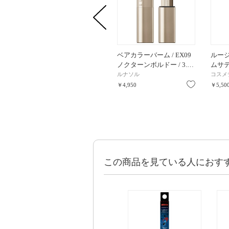
ベアカラーバーム / EX09
ルー
ノクターンボルドー / 3.…
ムサテン
ルナソル
コスメ
お気に入り
￥4,950
￥5,50
この商品を見ている人におす