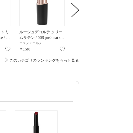
ト リ
ルージュデコルテ クリー
デューイーメルト リップ
ラスタ
se / …
ムサテン / 06S posh cat /…
カラー / 10 サクラ シー…
ャイン
コスメデコルテ
RMK
M・A・C
お気に入り
お気に入り
お気に入り
￥5,500
￥3,080
￥4,400
このカテゴリのランキングをもっと見る