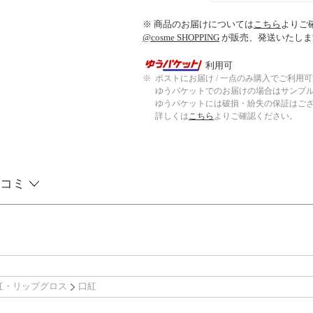
※ 商品のお届けについては
こちら
よりご
@cosme SHOPPING
が販売、発送いたしま
利用可
※
ポストにお届け / 一点のみ購入でご利用
ゆうパケットでのお届けの場合はサンプ
ゆうパケットには破損・紛失の保証はご
詳しくは
こちら
よりご確認ください。
コミ
紅・リップグロス
口紅