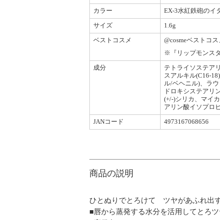
カラー
EX-3水紅鉄砲のイ
サイズ
1.6g
ベストコスメ
@cosmeベストコ
※『リップモンス
成分
テトライソステアリ
スアルキル(C16
ル/ベヘニル)、ラ
ドロキシステアリ
(+/-)シリカ、
アリン酸イソプロピル
JANコード
4973167068656
商品の説明
ひとぬりでとろけて ツヤがあふれ出
■唇から蒸発する水分を活用してとろツ