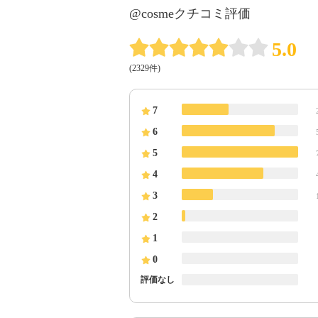
@cosmeクチコミ評価
5.0
(2329件)
7
6
5
4
3
2
1
0
評価なし