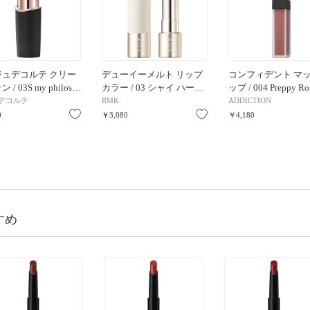
ジュデコルテ クリー
デューイーメルト リップ
コンフィデント マッ
 / 03S my philos…
カラー / 03 シャイ ハー…
ップ / 004 Preppy Ro
デコルテ
RMK
ADDICTION
お気に入り
お気に入り
0
￥3,080
￥4,180
すめ