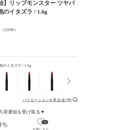
開始】リップモンスター ツヤバ
砲のイタズラ / 1.6g
（
2329
件）
砲のイタズラ / 1.6g
バリエーションを見る(全7件)
入荷通知を受け取る▼
205
待ち
お気に入り