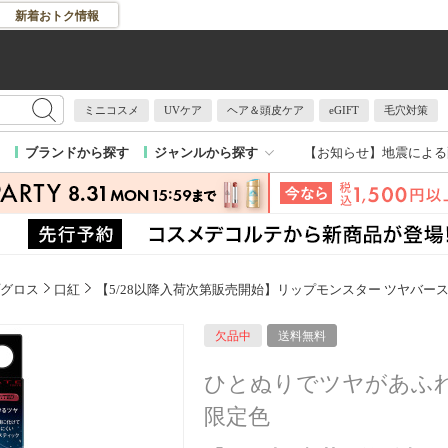
新着おトク情報
ミニコスメ
UVケア
ヘア＆頭皮ケア
eGIFT
毛穴対策
【お知らせ】
地震による
ブランドから探す
ジャンルから探す
グロス
口紅
【5/28以降入荷次第販売開始】リップモンスター ツヤバー
欠品中
送料無料
ひとぬりでツヤがあふ
限定色