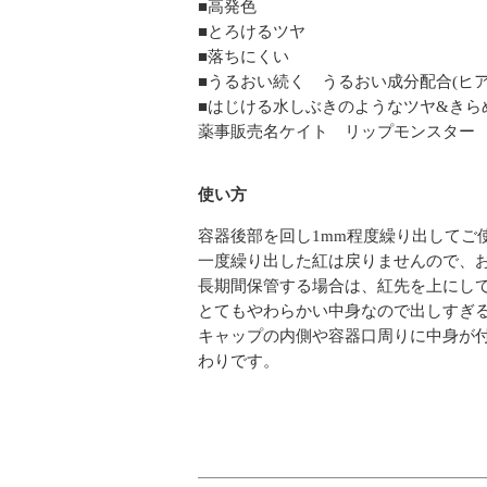
■高発色
■とろけるツヤ
■落ちにくい
■うるおい続く うるおい成分配合(ヒア
■はじける水しぶきのようなツヤ&きら
薬事販売名ケイト リップモンスター 
使い方
容器後部を回し1mm程度繰り出してご
一度繰り出した紅は戻りませんので、
長期間保管する場合は、紅先を上にし
とてもやわらかい中身なので出しすぎ
キャップの内側や容器口周りに中身が
わりです。