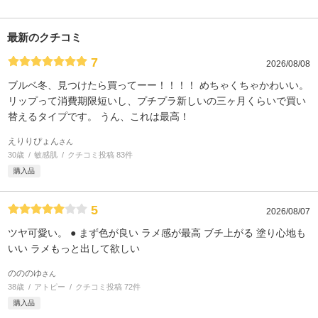
最新のクチコミ
7
2026/08/08
ブルベ冬、見つけたら買ってーー！！！！ めちゃくちゃかわいい。
リップって消費期限短いし、プチプラ新しいの三ヶ月くらいで買い
替えるタイプです。 うん、これは最高！
えりりぴょん
さん
30歳
敏感肌
クチコミ投稿 83件
購入品
5
2026/08/07
ツヤ可愛い。 ● まず色が良い ラメ感が最高 ブチ上がる 塗り心地も
いい ラメもっと出して欲しい
のののゆ
さん
38歳
アトピー
クチコミ投稿 72件
購入品