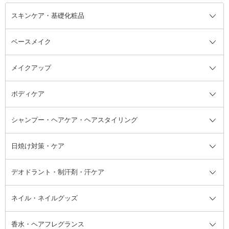
スキンケア・基礎化粧品
ベースメイク
スキンケア・基礎化粧品全て
クレンジング
メイクアップ
洗顔料
ベースメイク全て
化粧水
化粧下地・コントロールカラー
ボディケア
美容液
BBクリーム
メイクアップ全て
乳液
CCクリーム
マスカラ・マスカラ下地
ボディソープ・ハンドソープ・石
シャンプー・ヘアケア・ヘアスタイリング
オールインワン化粧品
コンシーラー
まつげ美容液
ボディケア全て
フェイスクリーム
ファンデーション
つけまつげ
けん
シャンプー・ヘアケア・ヘアスタ
日焼け対策・ケア
フェイスオイル・バーム
フェイスパウダー
アイシャドウ
ボディケア
化粧液
その他ベースメイク
アイシャドウベース
ハンドケア
シャンプー・コンディショナー
イリング全て
デオドラント・制汗剤・汗ケア
ブースター・導入液
アイブロウ・眉マスカラ
レッグ・フットケア
洗い流さないトリートメント
日焼け対策・ケア全て
シートパック・マスク
アイライナー
ネック・デコルテケア
ヘアパック・ヘアマスク
日焼け止め
デオドラント・制汗剤・汗ケア全
ボディ用デオドラント・制汗剤・
ネイル・ネイルグッズ
洗い流すパック・マスク
チーク
バストケア
ヘアスタイリング剤
サンオイル・タンニング
アイクリーム・アイケア
口紅・リップグロス
ヒップケア
ヘアカラー・カラーリング
アフターサンケア
て
汗ケア
フット用デオドラント・制汗剤・
香水・ヘアフレグランス
リップクリーム・リップケア
ハイライト・シェーディング
ネイルケア
頭皮ケア・育毛剤
その他日焼け対策・UVケア
ネイル・ネイルグッズ全て
ゴマージュ・ピーリング
その他メイクアップ
ネイルケアグッズ
パーマ液
マニキュア
汗ケア