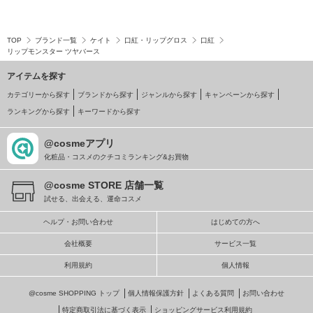
TOP
ブランド一覧
ケイト
口紅・リップグロス
口紅
リップモンスター ツヤバース
アイテムを探す
カテゴリーから探す
ブランドから探す
ジャンルから探す
キャンペーンから探す
ランキングから探す
キーワードから探す
@cosmeアプリ
化粧品・コスメのクチコミランキング&お買物
@cosme STORE 店舗一覧
試せる、出会える、運命コスメ
ヘルプ・お問い合わせ
はじめての方へ
会社概要
サービス一覧
利用規約
個人情報
@cosme SHOPPING トップ
個人情報保護方針
よくある質問
お問い合わせ
特定商取引法に基づく表示
ショッピングサービス利用規約