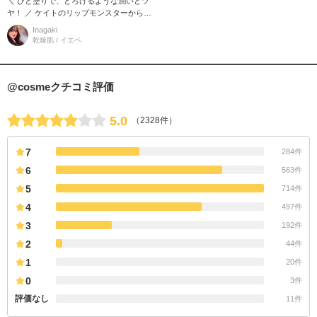
＼ ひと塗りで、とろけるような潤いとツ
ヤ！ ／ ケイトのリップモンスターから登
場した、ツヤを極めた新タイプ！ 乾燥し
Inagaki
がちな唇にも、なめらかに伸
乾燥肌 / イエベ
@cosmeクチコミ評価
5.0
（2328件）
7
284件
6
563件
5
714件
4
497件
3
192件
2
44件
1
20件
0
3件
評価なし
11件