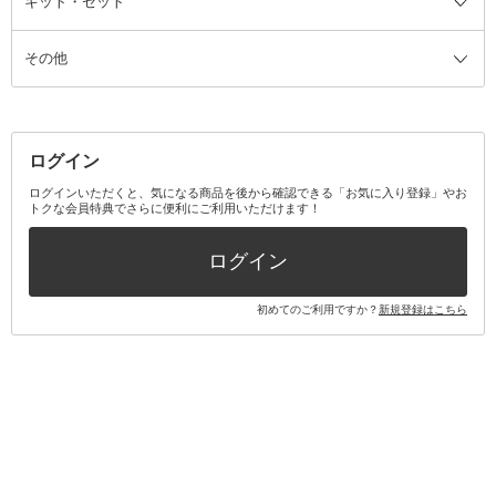
キット・セット
アロマキャンドル
その他美容家電
レッグウェア
オーラルケア全て
化粧ポーチ・メイクボックス
お香・インセンス
その他ウェア
歯磨き粉
ス
その他
ミラー・鏡
消臭剤・芳香剤
歯ブラシ
キット・セット全て
詰替容器・アトマイザー
ファブリックミスト
デンタルフロス
スキンケアキット
その他メイクアップ・ケアグッズ
マスク・ティッシュ
マウスウォッシュ・スプレー
ベースメイクキット
その他全て
その他日用品・雑貨
口臭清涼・ケア剤
メイクアップキット
その他
ログイン
その他オーラルケア
ボディケアキット
ヘアケアキット
ログインいただくと、気になる商品を後から確認できる「お気に入り登録」やお
トクな会員特典でさらに便利にご利用いただけます！
その他キット・セット
ログイン
初めてのご利用ですか？
新規登録はこちら