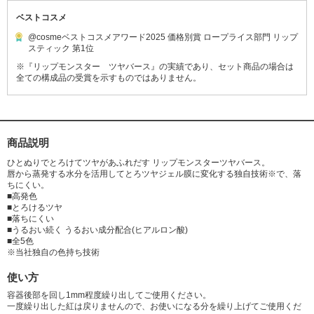
ベストコスメ
@cosmeベストコスメアワード2025 価格別賞 ロープライス部門 リップ
スティック 第1位
※『リップモンスター ツヤバース』の実績であり、セット商品の場合は
全ての構成品の受賞を示すものではありません。
商品説明
ひとぬりでとろけてツヤがあふれだす リップモンスターツヤバース。
唇から蒸発する水分を活用してとろツヤジェル膜に変化する独自技術※で、落
ちにくい。
■高発色
■とろけるツヤ
■落ちにくい
■うるおい続く うるおい成分配合(ヒアルロン酸)
■全5色
※当社独自の色持ち技術
使い方
容器後部を回し1mm程度繰り出してご使用ください。
一度繰り出した紅は戻りませんので、お使いになる分を繰り上げてご使用くだ