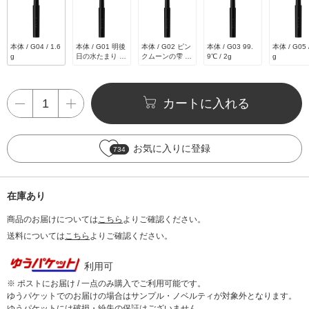
本体 / G04 / 1.6
本体 / G01 明後
本体 / G02 ピン
本体 / G03 99.
本体 / G05 /
g
日の水たまり / 2
クムーンの雫 / 2
9℃ / 2g
g
g
g
カートに入れる
お気に入りに登録
734
在庫あり
商品のお届けについては
こちら
よりご確認ください。
送料については
こちら
よりご確認ください。
利用可
※ ポストにお届け / 一点のみ購入でご利用可能です。
ゆうパケットでのお届けの場合はサンプル・ノベルティが対象外となります。
ゆうパケットには破損・紛失の保証はございません。