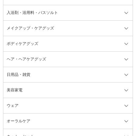
その他シャンプー・ヘアケア・ヘ
入浴剤・浴用料・バスソルト
顔用マッサージ料
脱毛・除毛ケア
ジェルネイル
香水・ヘアフレグランス全て
その他スキンケア
その他ボディケア
ネイルアートグッズ
香水
アスタイリング
メイクアップ・ケアグッズ
リムーバー・除光液
フレグランスミスト
入浴剤・浴用料・バスソルト全て
ヘアフレグランス
入浴剤・浴用料
ボディケアグッズ
その他香水・ヘアフレグランス
バスソルト
メイクアップ・ケアグッズ全て
パフ・スポンジ
ヘア・ヘアケアグッズ
コットン・綿棒
ボディケアグッズ全て
あぶらとり紙
ボディ・バスグッズ
日用品・雑貨
洗顔グッズ
マッサージ・ボディケアグッズ
ヘア・ヘアケアグッズ全て
ビューラー
アイケアグッズ
ヘアブラシ
美容家電
ブラシ・チップ
かかと・角質ケアグッズ
ヘアゴム
日用品・雑貨全て
二重まぶた用アイテム
エクササイズ器具・グッズ
ヘアピン・ヘアクリップ
洗剤
ウェア
ツィザー・毛抜き
絆創膏
ヘアバンド
柔軟剤
美容家電全て
眉・鼻毛・甘皮はさみ
その他ボディケアグッズ
ヘアカーラー
サニタリー・生理用品
フェイスケア美容家電
ルームフレグランス・ディフュー
オーラルケア
カミソリ
ヘッドマッサージブラシ
ボディケア美容家電
ウェア全て
角栓抜き
その他ヘア・ヘアケアグッズ
エッセンシャルオイル
ヘアケアスタイリング美容家電
インナー
ザー
ファンデーション・パウダーケー