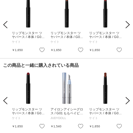
Previous
Next
 本
リップモンスター ツ
リップモンスター ツ
リップモンスター ツ
リ
らベリ
ヤバース / 本体 / G05
ヤバース / 本体 / G03
ヤバース / 本体 / G01
ヤバ
/ 1.6g
99.9℃ / 2g
明後日の水たまり / 2g
ピン
ケイト
ケイト
ケイト
ケ
お気に入り
お気に入り
お気に入り
￥1,650
￥1,650
￥1,650
￥1
この商品と一緒に購入されている商品
Previous
Next
 本
リップモンスター ツ
アイロンアイシーグロ
リップモンスター ツ
リ
ヤバース / 本体 / G05
ス / G01 ももベイビー
ヤバース / 本体 / G03
ヤバ
/ 1.6g
/ 4g
99.9℃ / 2g
ピン
ケイト
JUDYDOLL
ケイト
ケ
お気に入り
お気に入り
お気に入り
￥1,650
￥1,540
￥1,650
￥1