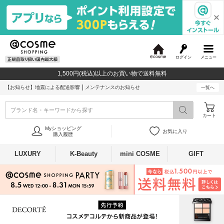
ログイン
メニュー
@
c
1,500円(税込)以上のお買い物で送料無料
o
s
【お知らせ】
地震による配送影響
メンテナンスのお知らせ
一覧へ
m
e
ブランド名・キーワードから探す
カート
Myショッピング
お気に入り
購入履歴
LUXURY
K-Beauty
mini COSME
GIFT