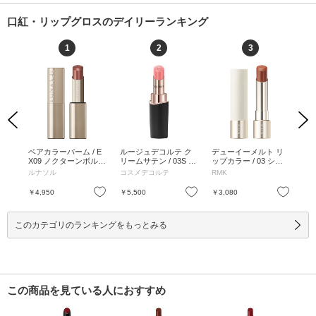
口紅・リップグロスのデイリーランキング
1
2
3
Previous
Next
シア
ベアカラーバーム / E
ルージュデコルテ ク
デューイーメルト リ
コ
プス
X09 ノクターンボルド
リームサテン / 03S m
ップカラー / 03 シャ
ト 
 ハ
ー / 3.5g / EX09 ノク
y philosophy / 3.5g / 0
イ ハート / 3.6g / レフ
y R
ルナソル
コスメデコルテ
RMK
AD
 ブ
ターンボルドー / 3.5g
3S my philosophy / 3.5
ィル / 03 シャイ ハー
epp
 ノッ
g
ト / 3.6g
お気に入り
お気に入り
お気に入り
￥4,950
￥5,500
￥3,080
￥4
ャス
5g
このカテゴリのランキングをもっとみる
この商品を見ている人におすすめ