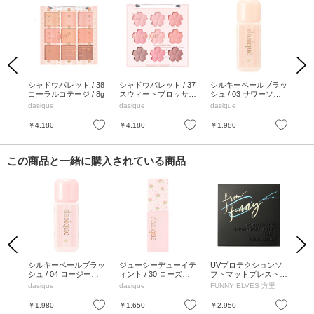
Previous
Next
 テ
シャドウパレット / 38
シャドウパレット / 37
シルキーベールブラッ
シ
バブ
コーラルコテージ / 8g
スウィートブロッサム
シュ / 03 サワーソル
シュ
/ 7g
ベ / 7g
ルク
dasique
dasique
dasique
das
お気に入り
お気に入り
お気に入り
￥4,180
￥4,180
￥1,980
￥1
この商品と一緒に購入されている商品
Previous
Next
ッド
シルキーベールブラッ
ジューシーデューイテ
UVプロテクションソ
わ
 S
シュ / 04 ロージーミ
ィント / 30 ローズド
フトマットプレストパ
イタ
 / N
ルク / 7g
リーム / 3.5g
ウダー / SPF38 / PA++
顔チ
dasique
dasique
FUNNY ELVES 方里
JU
/ 本体 / NU00 / 8g / 肌
を滑らかに整えて、自
お気に入り
お気に入り
お気に入り
￥1,980
￥1,650
￥2,950
￥1
然にトーンアップする