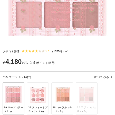
5.1
クチコミ評価
（
1575
件）
4,180
¥
38
ポイント獲得
税込
バリエーション
(4件)
すべてみる
39 ローズコテー
37 スウィートブ
38 コーラルコテ
35 ラブエンジェ
ジ / 8g
ロッサム / 7g
ージ / 8g
ル / 7.5g