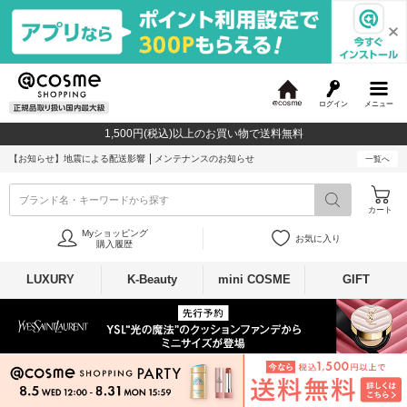
ログイン
メニュー
@
c
1,500円(税込)以上のお買い物で送料無料
o
s
【お知らせ】
地震による配送影響
メンテナンスのお知らせ
一覧へ
m
e
ブランド名・キーワードから探す
カート
Myショッピング
お気に入り
購入履歴
LUXURY
K-Beauty
mini COSME
GIFT