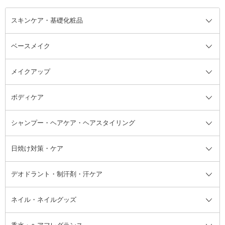
スキンケア・基礎化粧品
ベースメイク
スキンケア・基礎化粧品全て
クレンジング
メイクアップ
洗顔料
ベースメイク全て
化粧水
化粧下地・コントロールカラー
ボディケア
美容液
BBクリーム
メイクアップ全て
乳液
CCクリーム
マスカラ・マスカラ下地
ボディソープ・ハンドソープ・石
シャンプー・ヘアケア・ヘアスタイリング
オールインワン化粧品
コンシーラー
まつげ美容液
ボディケア全て
フェイスクリーム
ファンデーション
つけまつげ
けん
シャンプー・ヘアケア・ヘアスタ
日焼け対策・ケア
フェイスオイル・バーム
フェイスパウダー
アイシャドウ
ボディケア
化粧液
その他ベースメイク
アイシャドウベース
ハンドケア
シャンプー・コンディショナー
イリング全て
デオドラント・制汗剤・汗ケア
ブースター・導入液
アイブロウ・眉マスカラ
レッグ・フットケア
洗い流さないトリートメント
日焼け対策・ケア全て
シートパック・マスク
アイライナー
ネック・デコルテケア
ヘアパック・ヘアマスク
日焼け止め
デオドラント・制汗剤・汗ケア全
ボディ用デオドラント・制汗剤・
ネイル・ネイルグッズ
洗い流すパック・マスク
チーク
バストケア
ヘアスタイリング剤
サンオイル・タンニング
アイクリーム・アイケア
口紅・リップグロス
ヒップケア
ヘアカラー・カラーリング
アフターサンケア
て
汗ケア
フット用デオドラント・制汗剤・