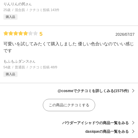
りんりんの民
さん
25歳
混合肌
クチコミ投稿 143件
購入品
5
2026/07/27
可愛いを試してみたくて購入しました 優しい色合いなのでいい感じ
です
もふもふダンス
さん
54歳
普通肌
クチコミ投稿 48件
購入品
@cosmeでクチコミを詳しくみる
(1575件)
この商品にクチコミする
パウダーアイシャドウの商品一覧をみる
dasiqueの商品一覧をみる