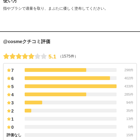
使い方
指やブラシで適量を取り、まぶたに優しく塗布してください。
@cosmeクチコミ評価
5.1
（1575件）
7
298件
6
402件
5
433件
4
285件
3
94件
2
35件
1
13件
0
0件
評価なし
15件