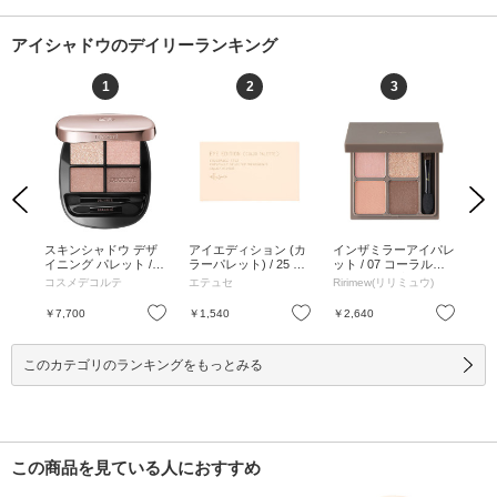
アイシャドウのデイリーランキング
1
2
3
Previous
Next
ド
スキンシャドウ デザ
アイエディション (カ
インザミラーアイパレ
イ
ズピ
イニング パレット / 1
ラーパレット) / 25 シ
ット / 07 コーラルバ
ット
ーズ
1 prism chocolate / 5g
ーグラスベージュ / 3.
ニラ / 72g / 本体 / 07
ア /
コスメデコルテ
エテュセ
Ririmew(リリミュウ)
Ri
/ 11 prism chocolate /
8g / 本体 / 無香料 / 25
コーラルバニラ / 72g
ンク
5g
シーグラスベージュ /
お気に入り
お気に入り
お気に入り
￥7,700
￥1,540
￥2,640
￥2
3.8g
このカテゴリのランキングをもっとみる
この商品を見ている人におすすめ