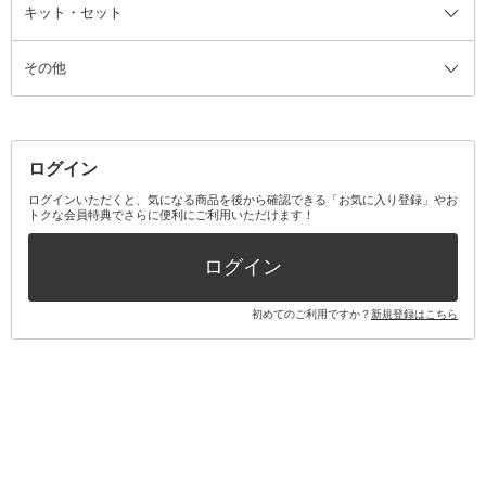
ファンデーション・パウダーケー
キット・セット
アロマキャンドル
その他美容家電
レッグウェア
オーラルケア全て
化粧ポーチ・メイクボックス
お香・インセンス
その他ウェア
歯磨き粉
ス
その他
ミラー・鏡
消臭剤・芳香剤
歯ブラシ
キット・セット全て
詰替容器・アトマイザー
ファブリックミスト
デンタルフロス
スキンケアキット
その他メイクアップ・ケアグッズ
マスク・ティッシュ
マウスウォッシュ・スプレー
ベースメイクキット
その他全て
その他日用品・雑貨
口臭清涼・ケア剤
メイクアップキット
その他
ログイン
その他オーラルケア
ボディケアキット
ヘアケアキット
ログインいただくと、気になる商品を後から確認できる「お気に入り登録」やお
トクな会員特典でさらに便利にご利用いただけます！
その他キット・セット
ログイン
初めてのご利用ですか？
新規登録はこちら