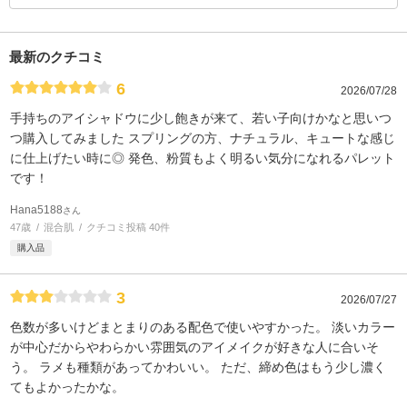
最新のクチコミ
6
2026/07/28
手持ちのアイシャドウに少し飽きが来て、若い子向けかなと思いつ
つ購入してみました スプリングの方、ナチュラル、キュートな感じ
に仕上げたい時に◎ 発色、粉質もよく明るい気分になれるパレット
です！
Hana5188
さん
47歳
混合肌
クチコミ投稿 40件
購入品
3
2026/07/27
色数が多いけどまとまりのある配色で使いやすかった。 淡いカラー
が中心だからやわらかい雰囲気のアイメイクが好きな人に合いそ
う。 ラメも種類があってかわいい。 ただ、締め色はもう少し濃く
てもよかったかな。