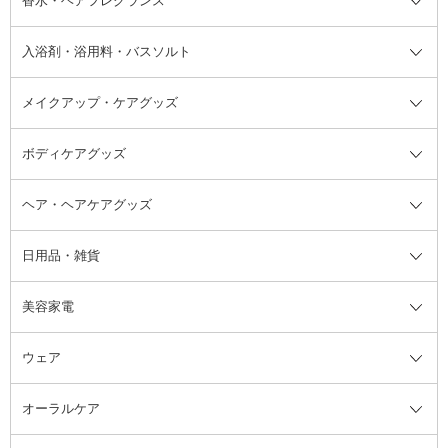
香水・ヘアフレグランス
リップクリーム・リップケア
ハイライト・シェーディング
ネイルケア
頭皮ケア・育毛剤
その他日焼け対策・UVケア
ネイル・ネイルグッズ全て
ゴマージュ・ピーリング
その他メイクアップ
ネイルケアグッズ
パーマ液
マニキュア
汗ケア
その他シャンプー・ヘアケア・ヘ
入浴剤・浴用料・バスソルト
顔用マッサージ料
脱毛・除毛ケア
ジェルネイル
香水・ヘアフレグランス全て
その他スキンケア
その他ボディケア
ネイルアートグッズ
香水
アスタイリング
メイクアップ・ケアグッズ
リムーバー・除光液
フレグランスミスト
入浴剤・浴用料・バスソルト全て
ヘアフレグランス
入浴剤・浴用料
ボディケアグッズ
その他香水・ヘアフレグランス
バスソルト
メイクアップ・ケアグッズ全て
パフ・スポンジ
ヘア・ヘアケアグッズ
コットン・綿棒
ボディケアグッズ全て
あぶらとり紙
ボディ・バスグッズ
日用品・雑貨
洗顔グッズ
マッサージ・ボディケアグッズ
ヘア・ヘアケアグッズ全て
ビューラー
アイケアグッズ
ヘアブラシ
美容家電
ブラシ・チップ
かかと・角質ケアグッズ
ヘアゴム
日用品・雑貨全て
二重まぶた用アイテム
エクササイズ器具・グッズ
ヘアピン・ヘアクリップ
洗剤
ウェア
ツィザー・毛抜き
絆創膏
ヘアバンド
柔軟剤
美容家電全て
眉・鼻毛・甘皮はさみ
その他ボディケアグッズ
ヘアカーラー
サニタリー・生理用品
フェイスケア美容家電
ルームフレグランス・ディフュー
オーラルケア
カミソリ
ヘッドマッサージブラシ
ボディケア美容家電
ウェア全て
角栓抜き
その他ヘア・ヘアケアグッズ
エッセンシャルオイル
ヘアケアスタイリング美容家電
インナー
ザー