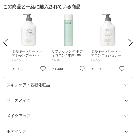
この商品と一緒に購入されている商品
Previous
Next
プー
ミルキートリート ヘ
リフレッシング ボデ
ミルキートリート ヘ
ア
ホワイ
アシャンプー / 450ml /
ィコロン / 本体 / 90ml
アコンディショナー /
ィロ
フローラルムスクの香
/ アクアティック グリ
450ml / フローラルム
/ 
レイヴィー
BAUM
レイヴィー
BA
り
ーン
スクの香り
ド
お気に入り
お気に入り
お気に入り
￥1,980
￥4,400
￥1,980
￥4
スキンケア・基礎化粧品
ベースメイク
スキンケア・基礎化粧品全て
クレンジング
メイクアップ
洗顔料
ベースメイク全て
化粧水
化粧下地・コントロールカラー
ボディケア
美容液
BBクリーム
メイクアップ全て
乳液
CCクリーム
マスカラ・マスカラ下地