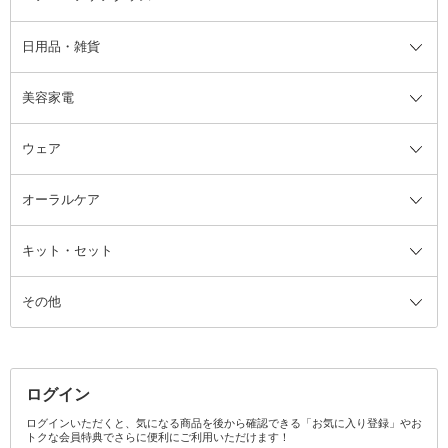
日用品・雑貨
洗顔グッズ
マッサージ・ボディケアグッズ
ヘア・ヘアケアグッズ全て
ビューラー
アイケアグッズ
ヘアブラシ
美容家電
ブラシ・チップ
かかと・角質ケアグッズ
ヘアゴム
日用品・雑貨全て
二重まぶた用アイテム
エクササイズ器具・グッズ
ヘアピン・ヘアクリップ
洗剤
ウェア
ツィザー・毛抜き
絆創膏
ヘアバンド
柔軟剤
美容家電全て
眉・鼻毛・甘皮はさみ
その他ボディケアグッズ
ヘアカーラー
サニタリー・生理用品
フェイスケア美容家電
ルームフレグランス・ディフュー
オーラルケア
カミソリ
ヘッドマッサージブラシ
ボディケア美容家電
ウェア全て
角栓抜き
その他ヘア・ヘアケアグッズ
エッセンシャルオイル
ヘアケアスタイリング美容家電
インナー
ザー
ファンデーション・パウダーケー
キット・セット
アロマキャンドル
その他美容家電
レッグウェア
オーラルケア全て
化粧ポーチ・メイクボックス
お香・インセンス
その他ウェア
歯磨き粉
ス
その他
ミラー・鏡
消臭剤・芳香剤
歯ブラシ
キット・セット全て
詰替容器・アトマイザー
ファブリックミスト
デンタルフロス
スキンケアキット
その他メイクアップ・ケアグッズ
マスク・ティッシュ
マウスウォッシュ・スプレー
ベースメイクキット
その他全て
その他日用品・雑貨
口臭清涼・ケア剤
メイクアップキット
その他
ログイン
その他オーラルケア
ボディケアキット
ヘアケアキット
ログインいただくと、気になる商品を後から確認できる「お気に入り登録」やお
トクな会員特典でさらに便利にご利用いただけます！