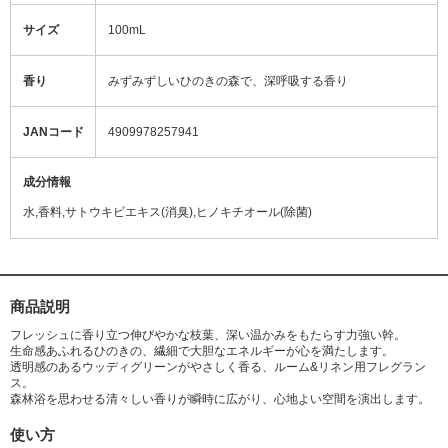
サイズ
100mL
香り
みずみずしいひのきの森で、深呼吸する香り
JANコード
4909978257941
成分情報
水,香料,サトウキビエキス(消臭),ヒノキチオール(除菌)
商品説明
フレッシュに香り立つ伸びやかな枝葉、深い温かみをもたらす力強い幹。
生命感あふれるひのきの、繊細で大胆なエネルギーが心を満たします。
透明感のあるウッディグリーンがやさしく香る、ルーム&リネン用フレグラン
ス。
森林浴を思わせる清々しい香りが瞬時に広がり、心地よい空間を演出します。
使い方