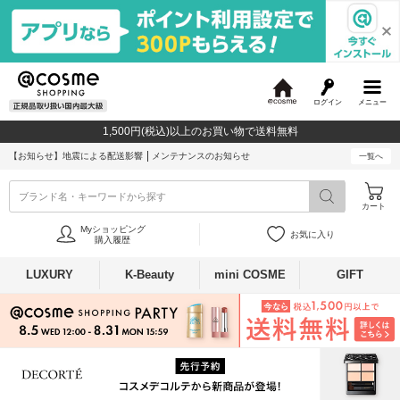
ログイン
メニュー
@
c
1,500円(税込)以上のお買い物で送料無料
o
s
【お知らせ】
地震による配送影響
メンテナンスのお知らせ
一覧へ
m
e
ブランド名・キーワードから探す
カート
Myショッピング
お気に入り
購入履歴
LUXURY
K-Beauty
mini COSME
GIFT