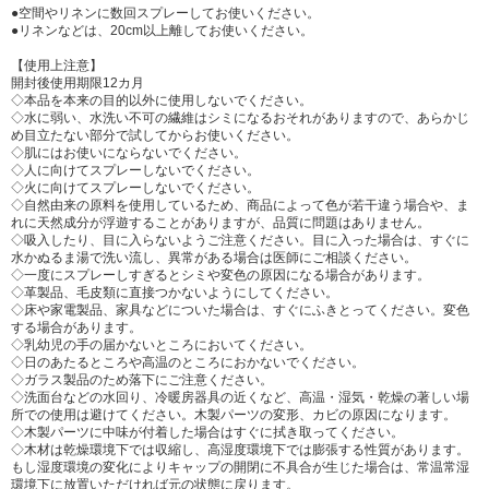
●空間やリネンに数回スプレーしてお使いください。
●リネンなどは、20cm以上離してお使いください。
【使用上注意】
開封後使用期限12カ月
◇本品を本来の目的以外に使用しないでください。
◇水に弱い、水洗い不可の繊維はシミになるおそれがありますので、あらかじ
め目立たない部分で試してからお使いください。
◇肌にはお使いにならないでください。
◇人に向けてスプレーしないでください。
◇火に向けてスプレーしないでください。
◇自然由来の原料を使用しているため、商品によって色が若干違う場合や、ま
れに天然成分が浮遊することがありますが、品質に問題はありません。
◇吸入したり、目に入らないようご注意ください。目に入った場合は、すぐに
水かぬるま湯で洗い流し、異常がある場合は医師にご相談ください。
◇一度にスプレーしすぎるとシミや変色の原因になる場合があります。
◇革製品、毛皮類に直接つかないようにしてください。
◇床や家電製品、家具などについた場合は、すぐにふきとってください。変色
する場合があります。
◇乳幼児の手の届かないところにおいてください。
◇日のあたるところや高温のところにおかないでください。
◇ガラス製品のため落下にご注意ください。
◇洗面台などの水回り、冷暖房器具の近くなど、高温・湿気・乾燥の著しい場
所での使用は避けてください。木製パーツの変形、カビの原因になります。
◇木製パーツに中味が付着した場合はすぐに拭き取ってください。
◇木材は乾燥環境下では収縮し、高湿度環境下では膨張する性質があります。
もし湿度環境の変化によりキャップの開閉に不具合が生じた場合は、常温常湿
環境下に放置いただければ元の状態に戻ります。