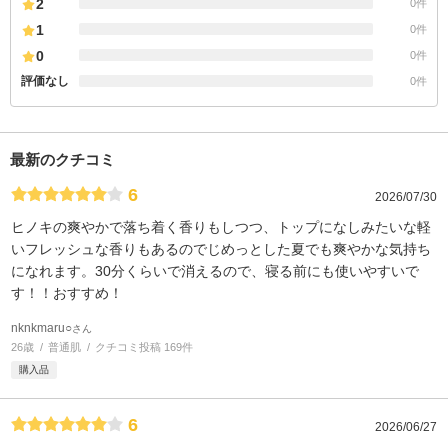
2
0件
1
0件
0
0件
評価なし
0件
最新のクチコミ
6
2026/07/30
ヒノキの爽やかで落ち着く香りもしつつ、トップになしみたいな軽
いフレッシュな香りもあるのでじめっとした夏でも爽やかな気持ち
になれます。30分くらいで消えるので、寝る前にも使いやすいで
す！！おすすめ！
nknkmaru○
さん
26歳
普通肌
クチコミ投稿 169件
購入品
6
2026/06/27