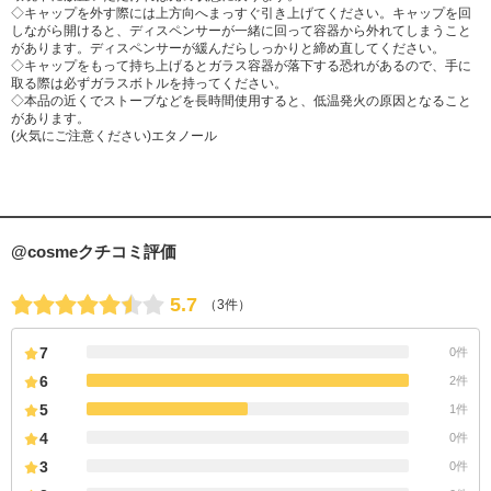
◇キャップを外す際には上方向へまっすぐ引き上げてください。キャップを回
しながら開けると、ディスペンサーが一緒に回って容器から外れてしまうこと
があります。ディスペンサーが緩んだらしっかりと締め直してください。
◇キャップをもって持ち上げるとガラス容器が落下する恐れがあるので、手に
取る際は必ずガラスボトルを持ってください。
◇本品の近くでストーブなどを長時間使用すると、低温発火の原因となること
があります。
(火気にご注意ください)エタノール
@cosmeクチコミ評価
5.7
（3件）
7
0件
6
2件
5
1件
4
0件
3
0件