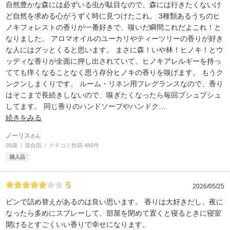
自然豊かな森には必ずいる虫が駄目なので、森には行きたくないけ
ど自然を求める心がうずく時に見つけたこれ。 3種類あるうちのヒ
ノキフォレストの香りが一番好きで、嗅いだ瞬間これだよこれ！と
なりました。 アロマオイルのユーカリやティーツリーの香りが好き
な人にはグッとくると思います。 まさに森！いや林！ヒノキ！とウ
ッディな香りが全面に押し出されていて、ヒノキアレルギーを持っ
てても痒くなることなく思う存分ヒノキの香りを嗅げます。 もうク
ンクンしまくりです。 ルーム・リネン用フレグランスなので、香り
はそこまで長続きしないので、嗅ぎたくなったら毎回プシュプシュ
してます。 同じ香りのハンドソープやハンドク
…
続きをみる
ノーリス
さん
39歳
混合肌
クチコミ投稿 486件
購入品
5
2026/05/25
ビンで詰め替えがあるのは良い思います。 香りは大好きだし、夜に
なったら多めにスプレーして、部屋を閉めて置くと寝るときに寝室
開けるとすごくいい香りで幸せになります。