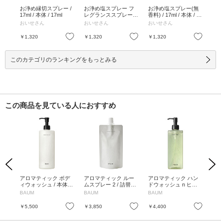
お浄め縁切スプレー /
お浄め塩スプレー フ
お浄め塩スプレー(無
17ml / 本体 / 17ml
レグランススプレー /
香料) / 17ml / 本体 / 無
15g / 15g
香料 / 17ml
おいせさん
おいせさん
おいせさん
お気に入り
お気に入り
￥1,320
￥1,320
￥1,320
このカテゴリのランキングをもっとみる
この商品を見ている人におすすめ
Previous
Next
ング
アロマティック ボデ
アロマティック ルー
アロマティック ハン
ア
本体
ィウォッシュ / 本体 /
ムスプレー 2 / 詰替え
ドウォッシュ n ヒノ
ムス
460mL / 樹木の香り
/ 80mL / フォレスト
キ フォレスト / 本体 /
/ 
BAUM
BAUM
BAUM
BA
エンブレイス
300mL / みずみずしい
イ
ひのきの森で、深呼吸
お気に入り
お気に入り
お気に入り
￥5,500
￥3,850
￥4,400
￥6
する香り