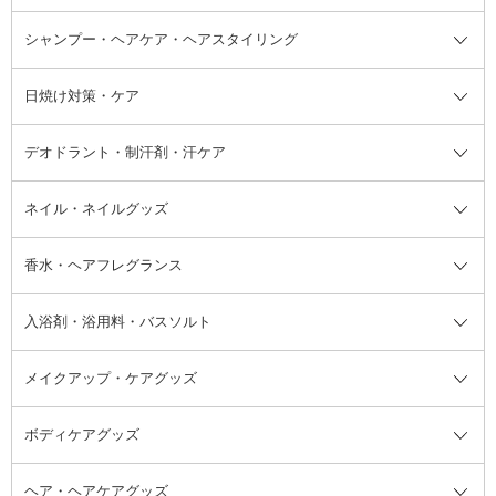
ボディソープ・ハンドソープ・石
シャンプー・ヘアケア・ヘアスタイリング
オールインワン化粧品
コンシーラー
まつげ美容液
ボディケア全て
フェイスクリーム
ファンデーション
つけまつげ
けん
シャンプー・ヘアケア・ヘアスタ
日焼け対策・ケア
フェイスオイル・バーム
フェイスパウダー
アイシャドウ
ボディケア
化粧液
その他ベースメイク
アイシャドウベース
ハンドケア
シャンプー・コンディショナー
イリング全て
デオドラント・制汗剤・汗ケア
ブースター・導入液
アイブロウ・眉マスカラ
レッグ・フットケア
洗い流さないトリートメント
日焼け対策・ケア全て
シートパック・マスク
アイライナー
ネック・デコルテケア
ヘアパック・ヘアマスク
日焼け止め
デオドラント・制汗剤・汗ケア全
ボディ用デオドラント・制汗剤・
ネイル・ネイルグッズ
洗い流すパック・マスク
チーク
バストケア
ヘアスタイリング剤
サンオイル・タンニング
アイクリーム・アイケア
口紅・リップグロス
ヒップケア
ヘアカラー・カラーリング
アフターサンケア
て
汗ケア
フット用デオドラント・制汗剤・
香水・ヘアフレグランス
リップクリーム・リップケア
ハイライト・シェーディング
ネイルケア
頭皮ケア・育毛剤
その他日焼け対策・UVケア
ネイル・ネイルグッズ全て
ゴマージュ・ピーリング
その他メイクアップ
ネイルケアグッズ
パーマ液
マニキュア
汗ケア
その他シャンプー・ヘアケア・ヘ
入浴剤・浴用料・バスソルト
顔用マッサージ料
脱毛・除毛ケア
ジェルネイル
香水・ヘアフレグランス全て
その他スキンケア
その他ボディケア
ネイルアートグッズ
香水
アスタイリング
メイクアップ・ケアグッズ
リムーバー・除光液
フレグランスミスト
入浴剤・浴用料・バスソルト全て
ヘアフレグランス
入浴剤・浴用料
ボディケアグッズ
その他香水・ヘアフレグランス
バスソルト
メイクアップ・ケアグッズ全て
パフ・スポンジ
ヘア・ヘアケアグッズ
コットン・綿棒
ボディケアグッズ全て
あぶらとり紙
ボディ・バスグッズ