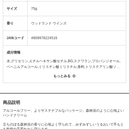
サイズ
75g
香り
ウッドランド ウインズ
JANコード
4909978224516
成分情報
水,グリセリン,エチルヘキサン酸セチル,BG,スクワラン,プロパンジオール,
ベヘニルアルコール,ミリスチン酸ミリスチル,香料,トリステアリン酸ソル
ビタン,トリイソステアリン,アルガニアスピノサ核油,ホホバ種子油,ムクロ
もっとみる
ジ果皮エキス,イチョウ葉エキス,マンゴスチン樹皮エキス,結晶セルロース,
ステアリルアルコール,ステアリン酸PEG-40,ステアリン酸グリセリル(SE),
(ジメチルアクリルアミド/アクリロイルジメチルタウリンNa)クロスポリマ
ー,ベヘネス-20,クエン酸Na,EDTA-3Na,クエン酸,水酸化K,メタリン酸Na,水
酸化Al,ピロ亜硫酸Na,トコフェロール,フェノキシエタノール,酸化チタン,マ
商品説明
イカ
アルコールフリー、よりサステナブルなパッケージ。森林浴のように心地よい
ハンドクリーム
立ちのぼる森林浴の香りに心地よく守られて、みずみずしいうるおいで手もと