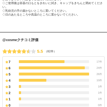
◇ご使用後は容器の口もとをきれいに拭き、キャップをきちんと閉めてくださ
い。
◇乳幼児の手の届かないところに置いてください。
◇日のあたるところや高温のところに置かないでください。
@cosmeクチコミ評価
5.5
（82件）
7
17件
6
24件
5
26件
4
10件
3
1件
2
1件
1
1件
0
0件