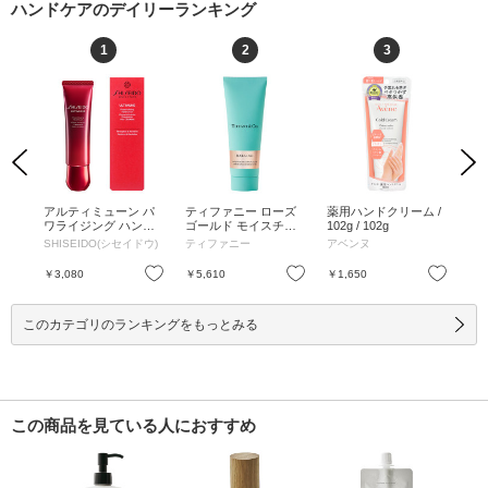
ハンドケアのデイリーランキング
1
2
3
Previous
Next
るご
アルティミューン パ
ティファニー ローズ
薬用ハンドクリーム /
レ
底上
ワライジング ハンド
ゴールド モイスチャ
102g / 102g
ー
 /
クリーム / 50g / 50g
ライジング ハンドク
ー
SHISEIDO(シセイドウ)
ティファニー
アベンヌ
Mai
M～L
リーム / 75mL / 本体 /
セッ
nc
75mL
本体
フレ
お気に入り
お気に入り
お気に入り
￥3,080
￥5,610
￥1,650
￥4
ク 
このカテゴリのランキングをもっとみる
この商品を見ている人におすすめ