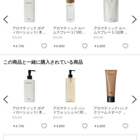
Previous
Next
パウ
アロマティック ボデ
アロマティック ルー
アロマティック ルー
オー
 シ
ィローション 1 / 本体
ムスプレー 1 / 100mL
ムスプレー 1 / 詰替え
ウ
ンの
/ 180mL / ウッドラン
/ ウッドランド ウイン
/ 80mL / ウッドランド
ズ
BAUM
BAUM
BAUM
BA
ド ウインズ
ズ
ウインズ
お気に入り
お気に入り
お気に入り
￥4,730
￥6,600
￥3,850
￥1
この商品と一緒に購入されている商品
Previous
Next
ィン
アロマティック ボデ
アロマティック ハン
アロマティックハンド
ア
/ 4g
ィローション 1 / 本体
ドウォッシュ n / 300
クリーム n オーク フ
ドク
/ 180mL / ウッドラン
ml
ォレスト / 75g
5g
BAUM
BAUM
BAUM
BA
ド ウインズ
ブ
お気に入り
お気に入り
お気に入り
￥4,730
￥3,850
￥3,850
￥3