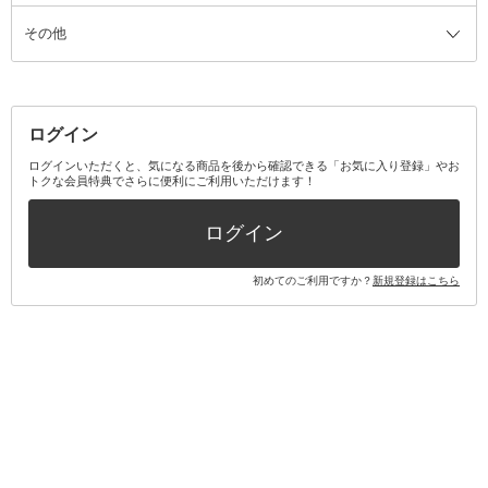
その他
ミラー・鏡
消臭剤・芳香剤
歯ブラシ
キット・セット全て
詰替容器・アトマイザー
ファブリックミスト
デンタルフロス
スキンケアキット
その他メイクアップ・ケアグッズ
マスク・ティッシュ
マウスウォッシュ・スプレー
ベースメイクキット
その他全て
その他日用品・雑貨
口臭清涼・ケア剤
メイクアップキット
その他
ログイン
その他オーラルケア
ボディケアキット
ヘアケアキット
ログインいただくと、気になる商品を後から確認できる「お気に入り登録」やお
トクな会員特典でさらに便利にご利用いただけます！
その他キット・セット
ログイン
初めてのご利用ですか？
新規登録はこちら