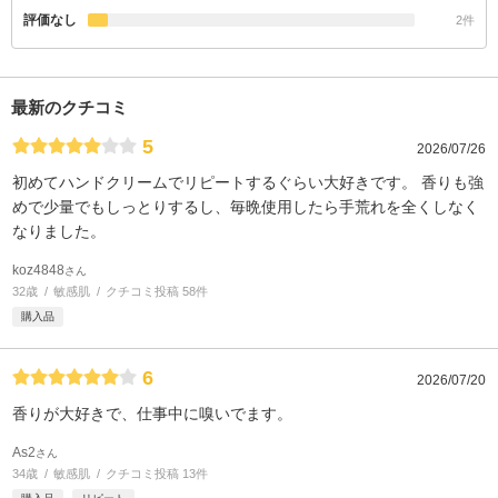
評価なし
2件
最新のクチコミ
5
2026/07/26
初めてハンドクリームでリピートするぐらい大好きです。 香りも強
めで少量でもしっとりするし、毎晩使用したら手荒れを全くしなく
なりました。
koz4848
さん
32歳
敏感肌
クチコミ投稿 58件
購入品
6
2026/07/20
香りが大好きで、仕事中に嗅いでます。
As2
さん
34歳
敏感肌
クチコミ投稿 13件