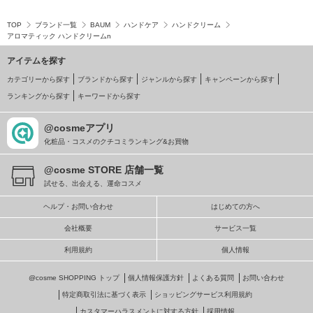
TOP
ブランド一覧
BAUM
ハンドケア
ハンドクリーム
アロマティック ハンドクリームn
アイテムを探す
カテゴリーから探す
ブランドから探す
ジャンルから探す
キャンペーンから探す
ランキングから探す
キーワードから探す
@cosmeアプリ
化粧品・コスメのクチコミランキング&お買物
@cosme STORE 店舗一覧
試せる、出会える、運命コスメ
ヘルプ・お問い合わせ
はじめての方へ
会社概要
サービス一覧
利用規約
個人情報
@cosme SHOPPING トップ
個人情報保護方針
よくある質問
お問い合わせ
特定商取引法に基づく表示
ショッピングサービス利用規約
カスタマーハラスメントに対する方針
採用情報