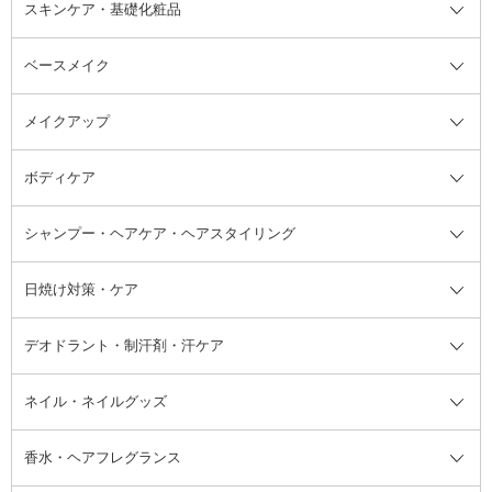
スキンケア・基礎化粧品
ベースメイク
スキンケア・基礎化粧品全て
クレンジング
メイクアップ
洗顔料
ベースメイク全て
化粧水
化粧下地・コントロールカラー
ボディケア
美容液
BBクリーム
メイクアップ全て
乳液
CCクリーム
マスカラ・マスカラ下地
ボディソープ・ハンドソープ・石
シャンプー・ヘアケア・ヘアスタイリング
オールインワン化粧品
コンシーラー
まつげ美容液
ボディケア全て
フェイスクリーム
ファンデーション
つけまつげ
けん
シャンプー・ヘアケア・ヘアスタ
日焼け対策・ケア
フェイスオイル・バーム
フェイスパウダー
アイシャドウ
ボディケア
化粧液
その他ベースメイク
アイシャドウベース
ハンドケア
シャンプー・コンディショナー
イリング全て
デオドラント・制汗剤・汗ケア
ブースター・導入液
アイブロウ・眉マスカラ
レッグ・フットケア
洗い流さないトリートメント
日焼け対策・ケア全て
シートパック・マスク
アイライナー
ネック・デコルテケア
ヘアパック・ヘアマスク
日焼け止め
デオドラント・制汗剤・汗ケア全
ボディ用デオドラント・制汗剤・
ネイル・ネイルグッズ
洗い流すパック・マスク
チーク
バストケア
ヘアスタイリング剤
サンオイル・タンニング
アイクリーム・アイケア
口紅・リップグロス
ヒップケア
ヘアカラー・カラーリング
アフターサンケア
て
汗ケア
フット用デオドラント・制汗剤・
香水・ヘアフレグランス
リップクリーム・リップケア
ハイライト・シェーディング
ネイルケア
頭皮ケア・育毛剤
その他日焼け対策・UVケア
ネイル・ネイルグッズ全て
ゴマージュ・ピーリング
その他メイクアップ
ネイルケアグッズ
パーマ液
マニキュア
汗ケア