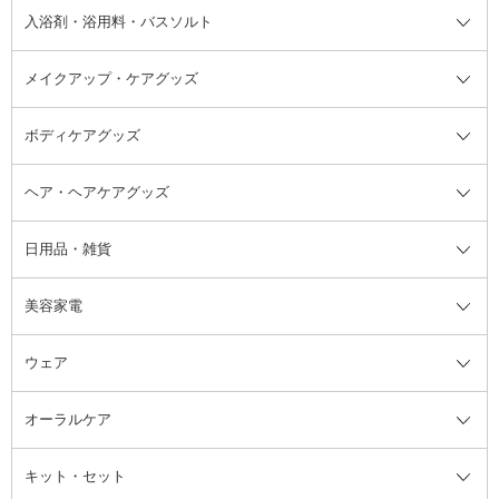
その他シャンプー・ヘアケア・ヘ
入浴剤・浴用料・バスソルト
顔用マッサージ料
脱毛・除毛ケア
ジェルネイル
香水・ヘアフレグランス全て
その他スキンケア
その他ボディケア
ネイルアートグッズ
香水
アスタイリング
メイクアップ・ケアグッズ
リムーバー・除光液
フレグランスミスト
入浴剤・浴用料・バスソルト全て
ヘアフレグランス
入浴剤・浴用料
ボディケアグッズ
その他香水・ヘアフレグランス
バスソルト
メイクアップ・ケアグッズ全て
パフ・スポンジ
ヘア・ヘアケアグッズ
コットン・綿棒
ボディケアグッズ全て
あぶらとり紙
ボディ・バスグッズ
日用品・雑貨
洗顔グッズ
マッサージ・ボディケアグッズ
ヘア・ヘアケアグッズ全て
ビューラー
アイケアグッズ
ヘアブラシ
美容家電
ブラシ・チップ
かかと・角質ケアグッズ
ヘアゴム
日用品・雑貨全て
二重まぶた用アイテム
エクササイズ器具・グッズ
ヘアピン・ヘアクリップ
洗剤
ウェア
ツィザー・毛抜き
絆創膏
ヘアバンド
柔軟剤
美容家電全て
眉・鼻毛・甘皮はさみ
その他ボディケアグッズ
ヘアカーラー
サニタリー・生理用品
フェイスケア美容家電
ルームフレグランス・ディフュー
オーラルケア
カミソリ
ヘッドマッサージブラシ
ボディケア美容家電
ウェア全て
角栓抜き
その他ヘア・ヘアケアグッズ
エッセンシャルオイル
ヘアケアスタイリング美容家電
インナー
ザー
ファンデーション・パウダーケー
キット・セット
アロマキャンドル
その他美容家電
レッグウェア
オーラルケア全て
化粧ポーチ・メイクボックス
お香・インセンス
その他ウェア
歯磨き粉
ス