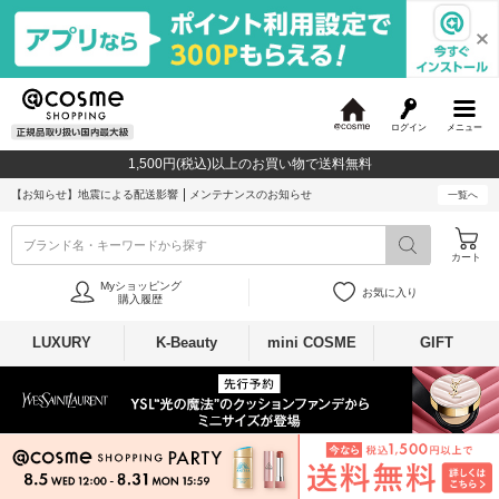
ログイン
メニュー
@
c
1,500円(税込)以上のお買い物で送料無料
o
s
【お知らせ】
地震による配送影響
メンテナンスのお知らせ
一覧へ
m
e
ブランド名・キーワードから探す
カート
Myショッピング
お気に入り
購入履歴
LUXURY
K-Beauty
mini COSME
GIFT