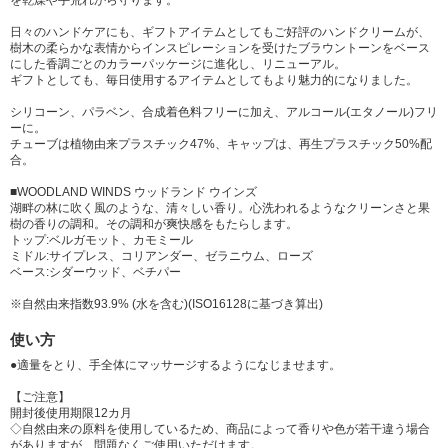
を乾燥や手荒れから守ります。
日々のハンドケアにも、ギフトアイテムとしてもご好評のハンドクリームが、
樹木の柔らかな表情からインスピレーションを受けたブラウントーンをベース
にした香調ごとのカラーパッケージに進化し、リニューアル。
ギフトとしても、毎日使用するアイテムとしてもより魅力的になりました。
シリコーン、パラベン、合成着色料フリーに加え、アルコール(エタノール)フリ
ーに。
チューブは植物由来プラスチック47%、キャップは、再生プラスチック50%配
合。
■WOODLAND WINDS ウッドランド ウインズ
湖畔の林に吹く風のような、清々しい香り。心洗われるようなクリーンさと果
樹の香りの調和。その調和が爽快感をもたらします。
トップ:ベルガモット、カモミール
ミドル:サイプレス、コリアンダー、ゼラニウム、ローズ
ベース:シダーウッド、ベチパー
※自然由来指数93.9% (水を含む)(ISO16128に基づき算出)
使い方
●適量をとり、手全体にマッサージするようになじませます。
【ご注意】
開封後使用期限12カ月
◇自然由来の原料を使用しているため、商品によって香りや色が若干違う場合
がありますが、問題なくご使用いただけます。