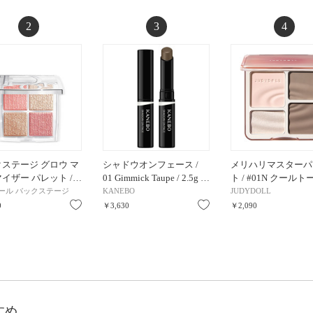
2
3
4
ステージ グロウ マ
シャドウオンフェース /
メリハリマスターパ
イザー パレット /…
01 Gimmick Taupe / 2.5g …
ト / #01N クールト
ール バックステージ
KANEBO
JUDYDOLL
お気に入り
お気に入り
0
￥3,630
￥2,090
すめ