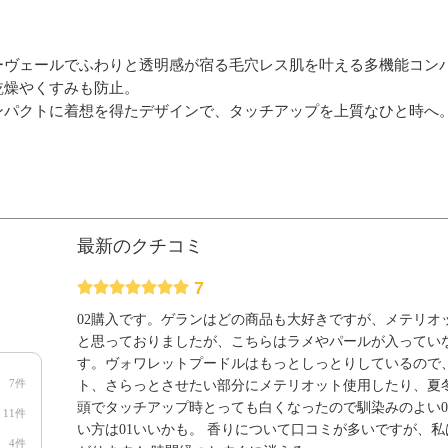
ーヴェールでふわりと透明感が宿る毛穴レス肌を叶える多機能コン
乾燥やくすみも防止。
ンパクトに着想を得たデザインで、タッチアップを上質なひと時へ
最新のクチコミ
7
02購入です。ゲランはどの商品も大好きですが、メテリオ
と思っておりましたが、こちらはラメやパールが入ってい
す。ヴォワレットプードルはもっとしっとりしているので
7件
ト、さらっとさせたい部分にメテリオット使用したり、夏冬
頭でタッチアップ時とっても白くなったので馴染みのよい0
11件
い方は01いいかも。 香りについて口コミが多いですが、
4件