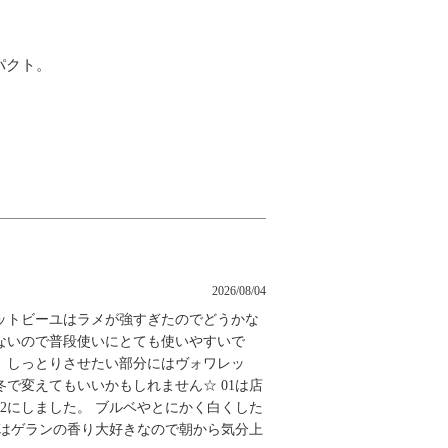
パクト。
。
2026/08/04
ットビーユはラメが強すぎたのでどうかな
ないので普段使いにとても使いやすいで
、しっとりさせたい部分にはヴォワレッ
で変えてもいいかもしれません☆ 01は店
2にしました。 ブルベやとにかく白くした
私はゲランの香り大好きなので朝から気分上