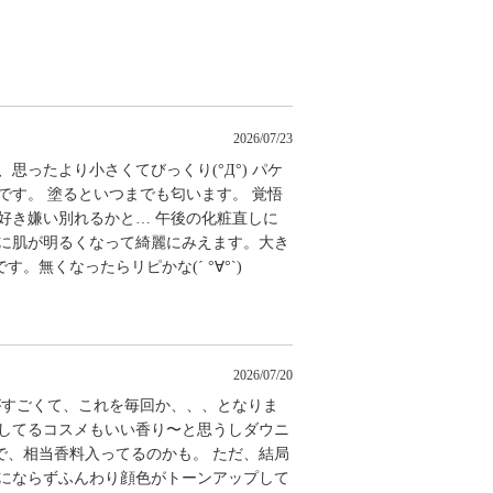
2026/07/23
思ったより小さくてびっくり(°Д°) パケ
です。 塗るといつまでも匂います。 覚悟
好き嫌い別れるかと… 午後の化粧直しに
いに肌が明るくなって綺麗にみえます。大き
無くなったらリピかな(´ °∀°`)
2026/07/20
がすごくて、これを毎回か、、、となりま
トしてるコスメもいい香り〜と思うしダウニ
で、相当香料入ってるのかも。 ただ、結局
トにならずふんわり顔色がトーンアップして