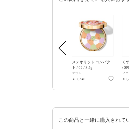
メテオリット コンパク
く
ト / 02 / 8.5g
/ SP
ワイト
ゲラン
ファ
お気に入
￥10,230
￥1,
この商品と一緒に購入されて