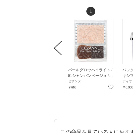
1
パールグロウハイライト /
バック
01シャンパンベージュ /…
キシマ
セザンヌ
ディオ
お気に入り
￥660
￥6,93
この商品を見ている人におす