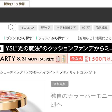
新着おトク情報
ミニコスメ
UVケア
ヘア＆頭皮ケア
eGIFT
毛穴対策
【お知らせ】
地震による
ブランドから探す
ジャンルから探す
シェーディング
パウダーハイライト
メテオリット コンパクト
送料無料
独自のカラーハーモニ
肌へ