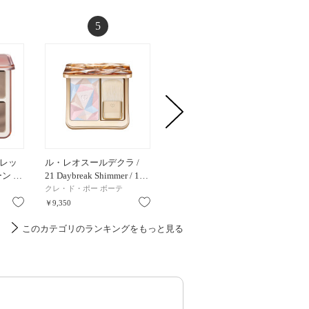
5
6
レッ
ル・レオスールデクラ /
プリズム・リーブル・デ
メリハ
ーン …
21 Daybreak Shimmer / 1…
ュアルトーン・ハイラ…
ト / #
クレ・ド・ポー ボーテ
ジバンシイ
JUDYDO
お気に入り
お気に入り
お気に入り
￥9,350
￥7,700
￥2,090
このカテゴリのランキングをもっと見る