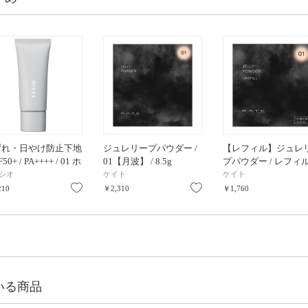
ずれ・日やけ防止下地
ジュレリープパウダー /
【レフィル】ジュレ
F50+ / PA++++ / 01 ホ
01【月波】 / 8.5g
プパウダー / レフィル
 / 25g / 無香料
01【月波】 / 8.5g
シオ
ケイト
ケイト
り
お気に入り
お気に入り
210
￥2,310
￥1,760
いる商品