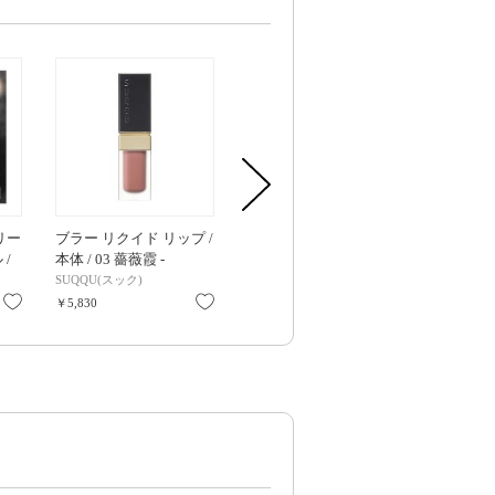
リー
ブラー リクイド リップ /
ソワン ノワール UV コン
ポアレス ス
 /
本体 / 03 薔薇霞 -
パクト / SPF40 / PA+++ /
イマーP / 限定品
BARAKASUMI / 5g
12g
ピュアリィ
SUQQU(スック)
ジバンシイ
ナチュラグラ
香り
お気に入り
お気に入り
お気に入り
￥5,830
￥15,510
￥3,300