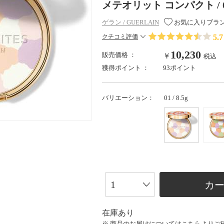
メテオリット コンパクト / 01 
ゲラン / GUERLAIN
お気に入りブラ
5.7
クチコミ評価
10,230
販売価格 ：
￥
税込
獲得ポイント ：
93ポイント
バリエーション：
01 / 8.5g
カ
在庫あり
※ 商品のお届けについては
こちら
よりご