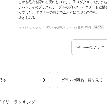
しかも毛穴も隠れる優れものです。 香りがダメってだけで
ジバンシィのプリズムリーブルのプレストパウダーも結構
んでした。 テスターの時点でニオイに気づくので相
…
続きをみる
☆シトロン☆さん
44歳
敏感肌
クチコミ投稿 550件
購入品
@cosmeでクチ
見る
ゲランの商品一覧を見る
デイリーランキング