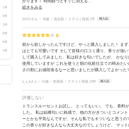
がります！ 時間経つとすぐに消える
…
続きをみる
1件
0件
S0321さん
38歳
混合肌
クチコミ投稿 2件
購入品
2件
0件
6
0件
前から欲しかったんですけど、やっと購入しました！ まず、
3件
はとても可愛いです そして皆様の口コミ通り、香りが強い
して購入してみました、私は好きな匂いでしたが、 かなり
使用していますが これを使うと朝の化粧仕立ての時みた
さの割にお値段張るなーと思いましたが購入してよかったです。
k_a_hさん
42歳
乾燥肌
クチコミ投稿 29件
購入品
評価しない
トランスルーセントお試し。 とってもいい。 でも、香料
した。 私は結構匂いに鈍感で、他の方がきついとコメン
ーとかも平気なんですが、そんな私でもキツいなと思うの
この香りが好きな人なら大丈夫なのでしょうけど。 マッ