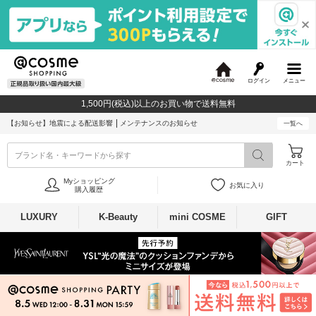
ログイン
メニュー
@
c
1,500円(税込)以上のお買い物で送料無料
o
s
【お知らせ】
地震による配送影響
メンテナンスのお知らせ
一覧へ
m
e
ブランド名・キーワードから探す
カート
Myショッピング
お気に入り
購入履歴
LUXURY
K-Beauty
mini COSME
GIFT