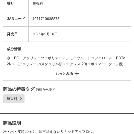
香り
無香料
JANコード
4971710638875
発売日
2026年9月16日
成分情報
水・BG・アクリレーツコポリマーアンモニウム・トコフェロール・EDTA-
2Na・(アクリレーツ/メタクリル酸ステアレス-20)コポリマー・クエン酸・
ジイソステアリン酸ポリグリセリル-2・ステアリン酸ポリグリセリル-10・
もっとみる
セスキイソステアリン酸ソルビタン・トリイソステアリン酸ポリグリセリ
ル-2・ベヘネス-30・ポリグリセリル-3ジシロキサンジメチコン・ミリスチ
ン酸ポリグリセリル-10・ラウリル硫酸Na・水酸化Na・エチルパラベン・
商品の特徴タグ
特徴から探す
フェノキシエタノール・メチルパラベン・黄4・青1・赤227
無香料
商品説明
汗・水・皮脂に強く、眉尻消えないリキッドアイブロウ。