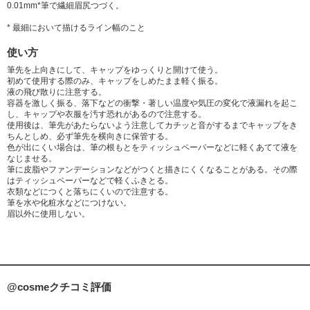
0.01mm*筆で繊細眉尻つづく。
* 最細において描けるライン幅のこと
使い方
筆先を上向きにして、キャップをゆっくりと開けて使う。
初めて使用する際のみ、キャップをしめたまま軽く振る。
液の飛び散りに注意する。
容器を激しく振る、落下などの衝撃・著しい温度や気圧の変化で液漏れを起こ
し、キャップや衣服を汚す恐れがあるので注意する。
使用後は、筆先があたらないよう注意してカチッと音がするまでキャップをき
ちんとしめ、必ず筆先を横向きに保管する。
色が出にくい場合は、筆の根もとをティッシュペーパーなどに軽くあてて液を
なじませる。
筆に皮脂やファンデーションなどがつくと描きにくくなることがある。その際
はティッシュペーパーなどで軽くふきとる。
衣類などにつくと落ちにくいので注意する。
筆を水や化粧水などにつけない。
眉以外に使用しない。
@cosmeクチコミ評価