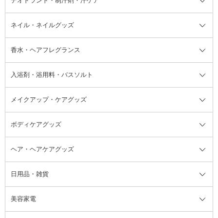
デオドラント・制汗剤・汗ケア
ブースター・導入液
アイブロウ・眉マスカラ
レッグ・フットケア
洗い流さないトリートメント
日焼け対策・ケア全て
シートパック・マスク
アイライナー
ネック・デコルテケア
ヘアパック・ヘアマスク
日焼け止め
デオドラント・制汗剤・汗ケア全
ボディ用デオドラント・制汗剤・
ネイル・ネイルグッズ
洗い流すパック・マスク
チーク
バストケア
ヘアスタイリング剤
サンオイル・タンニング
アイクリーム・アイケア
口紅・リップグロス
ヒップケア
ヘアカラー・カラーリング
アフターサンケア
て
汗ケア
フット用デオドラント・制汗剤・
香水・ヘアフレグランス
リップクリーム・リップケア
ハイライト・シェーディング
ネイルケア
頭皮ケア・育毛剤
その他日焼け対策・UVケア
ネイル・ネイルグッズ全て
ゴマージュ・ピーリング
その他メイクアップ
ネイルケアグッズ
パーマ液
マニキュア
汗ケア
その他シャンプー・ヘアケア・ヘ
入浴剤・浴用料・バスソルト
顔用マッサージ料
脱毛・除毛ケア
ジェルネイル
香水・ヘアフレグランス全て
その他スキンケア
その他ボディケア
ネイルアートグッズ
香水
アスタイリング
メイクアップ・ケアグッズ
リムーバー・除光液
フレグランスミスト
入浴剤・浴用料・バスソルト全て
ヘアフレグランス
入浴剤・浴用料
ボディケアグッズ
その他香水・ヘアフレグランス
バスソルト
メイクアップ・ケアグッズ全て
パフ・スポンジ
ヘア・ヘアケアグッズ
コットン・綿棒
ボディケアグッズ全て
あぶらとり紙
ボディ・バスグッズ
日用品・雑貨
洗顔グッズ
マッサージ・ボディケアグッズ
ヘア・ヘアケアグッズ全て
ビューラー
アイケアグッズ
ヘアブラシ
美容家電
ブラシ・チップ
かかと・角質ケアグッズ
ヘアゴム
日用品・雑貨全て
二重まぶた用アイテム
エクササイズ器具・グッズ
ヘアピン・ヘアクリップ
洗剤