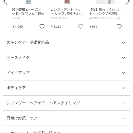
Previous
Next
 E
06 HERB (ハーブ)オ
コンフィデント マッ
【強】破れにくい ス
フ
ボルド
ードパルファム / 10ml
ト リップ / 001 Pointe
トッキング AP6001 /
ライ
d Toe / 6.5g
本体 / ブラック(480) /
1 / 
5W1H
ADDICTION
ASTIGU(アスティーグ)
ポー
LL
お気に入り
お気に入り
お気に入り
￥4,950
￥4,180
￥660
￥2
スキンケア・基礎化粧品
ベースメイク
スキンケア・基礎化粧品全て
クレンジング
メイクアップ
洗顔料
ベースメイク全て
化粧水
化粧下地・コントロールカラー
ボディケア
美容液
BBクリーム
メイクアップ全て
乳液
CCクリーム
マスカラ・マスカラ下地
ボディソープ・ハンドソープ・石
シャンプー・ヘアケア・ヘアスタイリング
オールインワン化粧品
コンシーラー
まつげ美容液
ボディケア全て
フェイスクリーム
ファンデーション
つけまつげ
けん
シャンプー・ヘアケア・ヘアスタ
日焼け対策・ケア
フェイスオイル・バーム
フェイスパウダー
アイシャドウ
ボディケア
化粧液
その他ベースメイク
アイシャドウベース
ハンドケア
シャンプー・コンディショナー
イリング全て