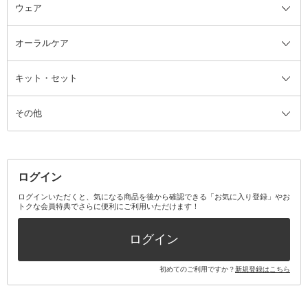
ウェア
ツィザー・毛抜き
絆創膏
ヘアバンド
柔軟剤
美容家電全て
眉・鼻毛・甘皮はさみ
その他ボディケアグッズ
ヘアカーラー
サニタリー・生理用品
フェイスケア美容家電
ルームフレグランス・ディフュー
オーラルケア
カミソリ
ヘッドマッサージブラシ
ボディケア美容家電
ウェア全て
角栓抜き
その他ヘア・ヘアケアグッズ
エッセンシャルオイル
ヘアケアスタイリング美容家電
インナー
ザー
ファンデーション・パウダーケー
キット・セット
アロマキャンドル
その他美容家電
レッグウェア
オーラルケア全て
化粧ポーチ・メイクボックス
お香・インセンス
その他ウェア
歯磨き粉
ス
その他
ミラー・鏡
消臭剤・芳香剤
歯ブラシ
キット・セット全て
詰替容器・アトマイザー
ファブリックミスト
デンタルフロス
スキンケアキット
その他メイクアップ・ケアグッズ
マスク・ティッシュ
マウスウォッシュ・スプレー
ベースメイクキット
その他全て
その他日用品・雑貨
口臭清涼・ケア剤
メイクアップキット
その他
ログイン
その他オーラルケア
ボディケアキット
ヘアケアキット
ログインいただくと、気になる商品を後から確認できる「お気に入り登録」やお
トクな会員特典でさらに便利にご利用いただけます！
その他キット・セット
ログイン
初めてのご利用ですか？
新規登録はこちら