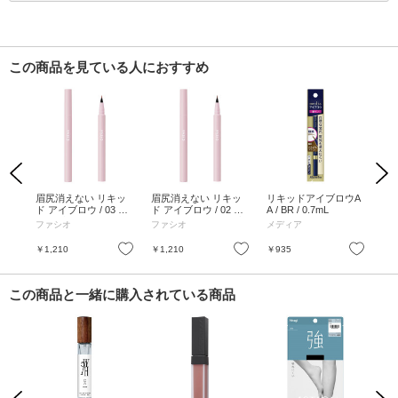
この商品を見ている人におすすめ
Previous
Next
フ
眉尻消えない リキッ
眉尻消えない リキッ
リキッドアイブロウA
リ
細芯)
ド アイブロウ / 03 ラ
ド アイブロウ / 02 ブ
A / BR / 0.7mL
A /
 / 無
イトブラウン / 0.4mL
ラウン / 0.4mL / 無香
ファシオ
ファシオ
メディア
メ
/ 無香料
料
お気に入り
お気に入り
お気に入り
￥1,210
￥1,210
￥935
￥9
この商品と一緒に購入されている商品