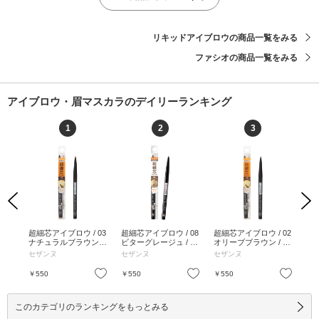
リキッドアイブロウの商品一覧をみる
ファシオの商品一覧をみる
アイブロウ・眉マスカラのデイリーランキング
1
2
3
Previous
Next
ラッ
超細芯アイブロウ / 03
超細芯アイブロウ / 08
超細芯アイブロウ / 02
魔
 ア
ナチュラルブラウン /
ビターグレージュ / 0.
オリーブブラウン / 0.
ダー
 /
0.02g / 03ナチュラル
02g / 08 ビターグレー
02g / 02オリーブブラ
ウン 
ヨー
セザンヌ
セザンヌ
セザンヌ
b id
 4g
ブラウン / 0.02g
ジュ / 0.02g
ウン / 0.02g
ピン
お気に入り
お気に入り
お気に入り
￥550
￥550
￥550
￥1
このカテゴリのランキングをもっとみる