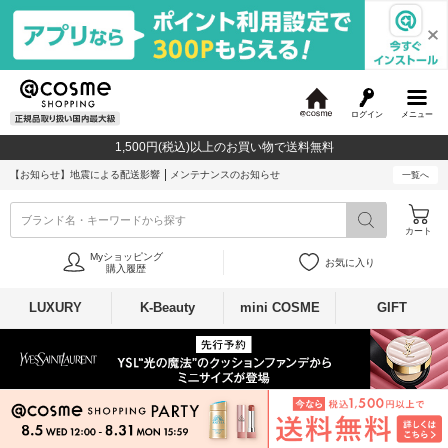
ログイン
メニュー
@
c
1,500円(税込)以上のお買い物で送料無料
o
s
【お知らせ】
地震による配送影響
メンテナンスのお知らせ
一覧へ
m
e
ブランド名・キーワードから探す
カート
Myショッピング
お気に入り
購入履歴
LUXURY
K-Beauty
mini COSME
GIFT