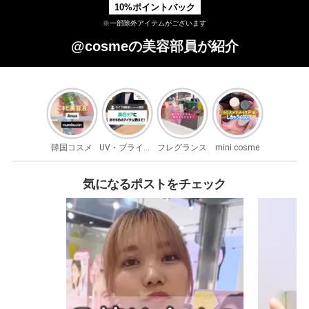
10%ポイントバック
※一部除外アイテムがございます
@cosmeの美容部員が紹介
韓国コスメ
UV・ブライトニング
フレグランス
mini cosme
気になるポストをチェック