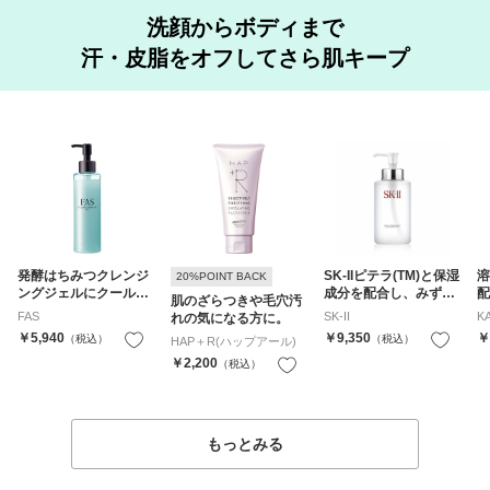
洗顔からボディまで
汗・皮脂をオフしてさら肌キープ
発酵はちみつクレンジ
SK-IIピテラ(TM)と保湿
溶
20%POINT BACK
ングジェルにクールタ
成分を配合し、みずみ
配
肌のざらつきや毛穴汚
イプが限定登場
ずしいクリアな素肌に
き
FAS
SK-II
K
れの気になる方に。
導きます。
ふ
￥5,940
￥9,350
￥
（税込）
お気に入り
（税込）
HAP＋R(ハップアール)
化
￥2,200
（税込）
お気に入り
もっとみる