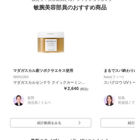
敏腕美容部員のおすすめ商品
マダガスカル産ツボクサエキス使用
まるでスパ終わりの
とりツヤ肌へ
SKIN1004
fwee(フィー)
マダガスカルセンテラ クイックカーミング
スパグロウ UVトー
パッド
￥2,640
(税込)
荻野
田島
混合肌 / イエベ
乾燥肌 / ブル
紹介動画をみる
紹介動