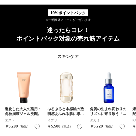
10%ポイントバック
※一部除外アイテムがございます
迷ったらコレ！
ポイントバック対象の売れ筋アイテム
スキンケア
進化した大人の薬用・
ぷるぷると水感触の透
角質の生まれ変わりの
溶
角栓崩壊ジェル洗顔。
明感あふれる肌に導く
リズムに寄り添う「角
配
薬用化粧水
質美容水」
き
エスト
イプサ
タカミ
K
ふ
￥5,280
￥5,500
￥5,720
￥
（税込）
お気に入り
（税込）
お気に入り
（税込）
化