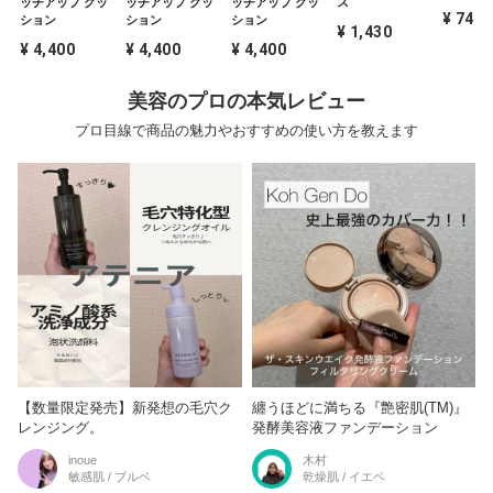
ッチアップ クッ
ッチアップ クッ
ッチアップ クッ
ス
¥ 748
ション
ション
ション
¥ 1,430
¥ 4,400
¥ 4,400
¥ 4,400
美容のプロの本気レビュー
プロ目線で商品の魅力やおすすめの使い方を教えます
【数量限定発売】新発想の毛穴ク
纏うほどに満ちる『艶密肌(TM)』
レンジング。
発酵美容液ファンデーション
inoue
木村
敏感肌 / ブルベ
乾燥肌 / イエベ