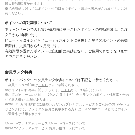
最大1時間程度かかります。
※予約商品に関してはポイント付与日までポイント履歴へ表示がされません。ご注
意ください。
ポイントの有効期限について
本キャンペーンでのお買い物の際に発行されたポイントの有効期限は、ご注
文日から1年間です。
ビューティコインからビューティポイントに交換した場合のポイントの有効
期限は、交換日から6ヶ月間です。
有効期限を過ぎたポイントは自動的に失効となり、ご使用できなくなります
のでご注意ください。
会員ランク特典
ポイントバック中の会員ランク特典については下記をご参照ください。
※会員ランクの詳細は
こちら
からご確認ください。
※ポイントの付与率に関しましては、
こちら
からご確認ください。
※お買い物コースの方は、＋2%となりますが、会員ランクのポイント付与率と合わ
せて最大6%と上限があります。
※2018年3月6日以前にご登録いただいたプレミアムサービスをご利用の方（Myショ
ッピングにて、プレミアム会員と表示される方）は、＠cosmeコースと同じポイン
ト還元率が適用されます。
＠cosmeプレミアムサービス ＠cosmeコースについて
＠cosmeプレミアムサービス お買い物コースについて