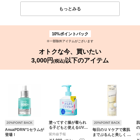
もっとみる
10%ポイントバック
※一部除外アイテムがございます
オトクな今、買いたい
3,000円
以下のアイテム
(税込)
塗ってすぐ服が着られ
肌
20%POINT BACK
20%POINT BACK
る子どもと使えるUVジ
の
AnuaPDRN*1セラムが
毎日のＵＶケアで素肌
ェル
ツ
紫外線予報
d'
登場！
までぷるんと美しく U
Vジェル