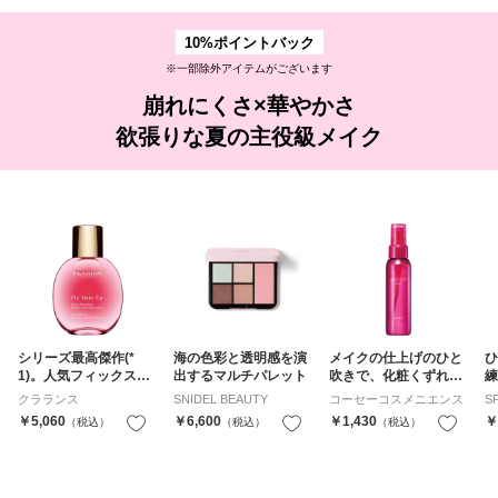
10%ポイントバック
※一部除外アイテムがございます
崩れにくさ×華やかさ
欲張りな夏の主役級メイク
シリーズ最高傑作(*
海の色彩と透明感を演
メイクの仕上げのひと
ひ
1)。人気フィックスミ
出するマルチパレット
吹きで、化粧くずれを
練
ストがリニューアル
防ぐミストスプレー
ン
クラランス
SNIDEL BEAUTY
コーセーコスメニエンス
S
￥5,060
￥6,600
￥1,430
￥
（税込）
お気に入り
（税込）
お気に入り
（税込）