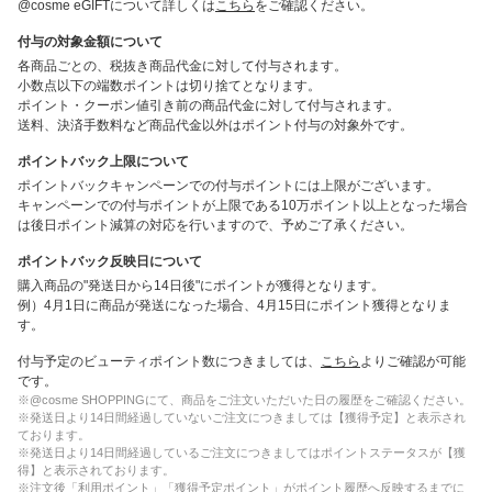
@cosme eGIFTについて詳しくは
こちら
をご確認ください。
付与の対象金額について
各商品ごとの、税抜き商品代金に対して付与されます。
小数点以下の端数ポイントは切り捨てとなります。
ポイント・クーポン値引き前の商品代金に対して付与されます。
送料、決済手数料など商品代金以外はポイント付与の対象外です。
ポイントバック上限について
ポイントバックキャンペーンでの付与ポイントには上限がございます。
キャンペーンでの付与ポイントが上限である10万ポイント以上となった場合
は後日ポイント減算の対応を行いますので、予めご了承ください。
ポイントバック反映日について
購入商品の"発送日から14日後"にポイントが獲得となります。
例）4月1日に商品が発送になった場合、4月15日にポイント獲得となりま
す。
付与予定のビューティポイント数につきましては、
こちら
よりご確認が可能
です。
※@cosme SHOPPINGにて、商品をご注文いただいた日の履歴をご確認ください。
※発送日より14日間経過していないご注文につきましては【獲得予定】と表示され
ております。
※発送日より14日間経過しているご注文につきましてはポイントステータスが【獲
得】と表示されております。
※注文後「利用ポイント」「獲得予定ポイント」がポイント履歴へ反映するまでに