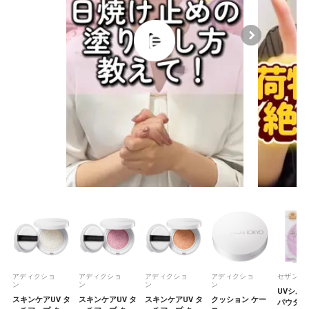
アディクショ
アディクショ
アディクショ
アディクショ
セザンヌ
ン
ン
ン
ン
UVシル
スキンケアUV タ
スキンケアUV タ
スキンケアUV タ
クッション ケー
パウダー