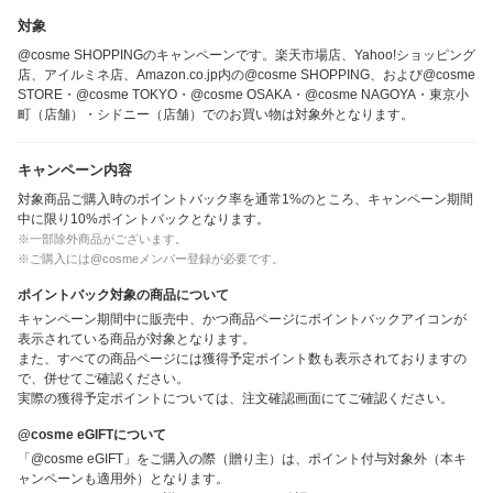
対象
@cosme SHOPPINGのキャンペーンです。楽天市場店、Yahoo!ショッピング
店、アイルミネ店、Amazon.co.jp内の@cosme SHOPPING、および@cosme
STORE・@cosme TOKYO・@cosme OSAKA・@cosme NAGOYA・東京小
町（店舗）・シドニー（店舗）でのお買い物は対象外となります。
キャンペーン内容
対象商品ご購入時のポイントバック率を通常1%のところ、キャンペーン期間
中に限り10%ポイントバックとなります。
※一部除外商品がございます。
※ご購入には@cosmeメンバー登録が必要です。
ポイントバック対象の商品について
キャンペーン期間中に販売中、かつ商品ページにポイントバックアイコンが
表示されている商品が対象となります。
また、すべての商品ページには獲得予定ポイント数も表示されておりますの
で、併せてご確認ください。
実際の獲得予定ポイントについては、注文確認画面にてご確認ください。
@cosme eGIFTについて
「@cosme eGIFT」をご購入の際（贈り主）は、ポイント付与対象外（本キ
ャンペーンも適用外）となります。