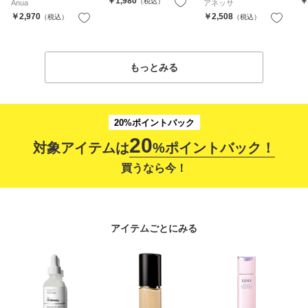
￥1,980
￥
（税込）
お気に入り
Anua
アネッサ
￥2,970
￥2,508
（税込）
お気に入り
（税込）
もっとみる
20%ポイントバック
20
対象アイテムは
%ポイントバック！
買うなら今！
アイテムごとにみる