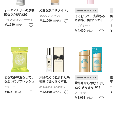
オーディナリーの多機
光彩を放つリクイド。
20%POINT BACK
2
能セラム(美容液)
SUQQU(スック)
うるおって、光満ちる
美
The Ordinary(オーディナ
透明感。美白*＆エイジ
ジ
￥11,000
（税込）
お気に入り
リー)
ングケア**乳液
ズ
￥1,980
（税込）
お気に入り
エリクシール
オ
￥4,400
￥
（税込）
まるで森林浴をしてい
太陽の光に包まれた果
凛
20%POINT BACK
るようにリフレッシュ
樹園に埋め尽くす色鮮
本
紫外線から隙なく守り
やかな洋梨たち。
アユーラ
Jo Malone London(ジョ
エ
ぬく さらさらUVミル
ー マローン ロンドン)
ク
￥825
￥12,100
￥
（税込）
お気に入り
（税込）
お気に入り
アネッサ
￥3,058
（税込）