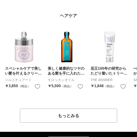
ヘアケア
スペシャルケアで美し
美しく健康的なツヤの
花王100年の研究から
べ
い髪を叶えるクリーム
ある髪を手に入れたい
たどり着いたトリート
か
シャンプー。
すべての方に！
メント
ク
ジルスチュアート
モロッカンオイル
THE ANSWER
S
￥3,850
￥5,500
￥1,848
￥
（税込）
お気に入り
（税込）
お気に入り
（税込）
もっとみる