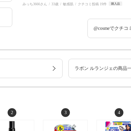
みっち3666さん
33歳
敏感肌
クチコミ投稿 19件
購入品
@cosmeでクチ
ラボン ルランジェの商品
2
3
4