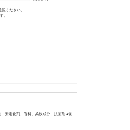
確認ください。
す。
)、安定化剤、香料、柔軟成分、抗菌剤 ●蛍