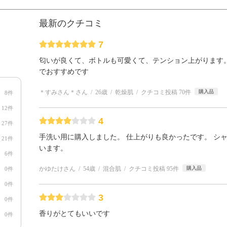
最新のクチコミ
7
匂いが良くて、ボトルも可愛くて、テンション上がります
でおすすめです
＊すみさん＊さん
26歳
乾燥肌
クチコミ投稿 70件
購入品
8件
12件
4
27件
手洗い用に購入しました。 仕上がりも良かったです。 シ
21件
います。
6件
かゆたけさん
54歳
混合肌
クチコミ投稿 95件
購入品
0件
0件
3
0件
香りがとてもいいです
0件