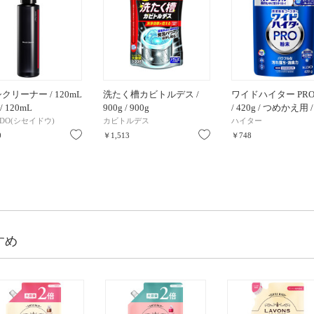
クリーナー / 120mL
洗たく槽カビトルデス /
ワイドハイター PRO
/ 120mL
900g / 900g
/ 420g / つめかえ用 
EIDO(シセイドウ)
カビトルデス
ハイター
お気に入り
お気に入り
0
￥1,513
￥748
すめ