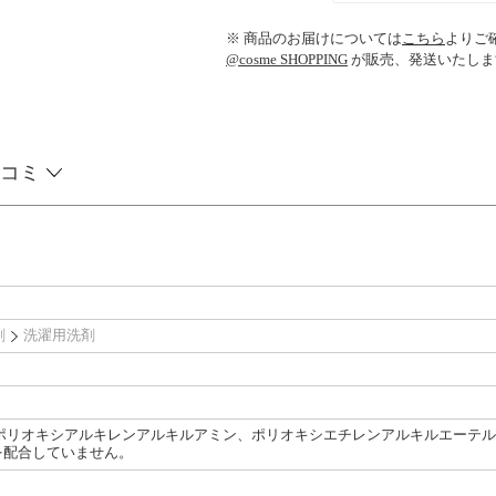
※ 商品のお届けについては
こちら
よりご
@cosme SHOPPING
が販売、発送いたしま
コミ
剤
洗濯用洗剤
、ポリオキシアルキレンアルキルアミン、ポリオキシエチレンアルキルエーテル
を配合していません。