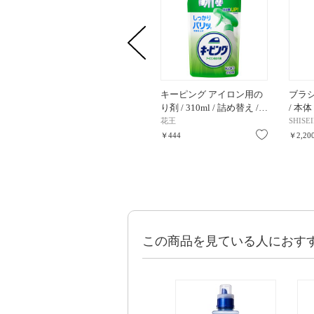
キーピング アイロン用の
ブラシ
り剤 / 310ml / 詰め替え /…
/ 本体 
花王
SHIS
お気に入り
￥444
￥2,20
この商品を見ている人におす