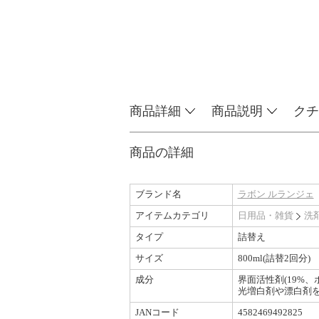
商品詳細
商品説明
クチ
商品の詳細
ブランド名
ラボン ルランジェ
アイテムカテゴリ
日用品・雑貨
洗
タイプ
詰替え
サイズ
800ml(詰替2回分)
成分
界面活性剤(19%
光増白剤や漂白剤
JANコード
4582469492825