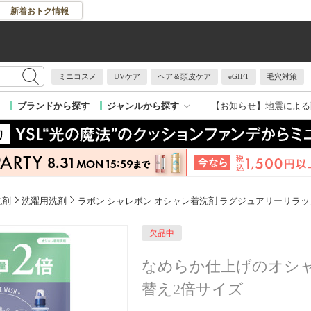
新着おトク情報
ミニコスメ
UVケア
ヘア＆頭皮ケア
eGIFT
毛穴対策
【お知らせ】
地震による
ブランドから探す
ジャンルから探す
洗剤
洗濯用洗剤
ラボン シャレボン オシャレ着洗剤 ラグジュアリーリラッ
欠品中
なめらか仕上げのオシ
替え2倍サイズ