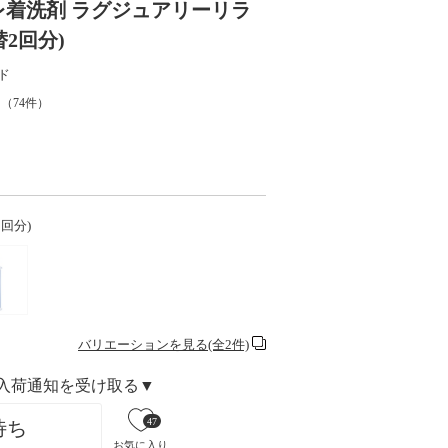
レ着洗剤 ラグジュアリーリラ
詰替2回分)
ド
（
74
件）
2回分)
バリエーションを見る(全2件)
入荷通知を受け取る▼
47
待ち
お気に入り