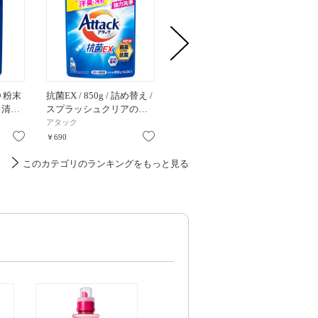
 粉末
抗菌EX / 850g / 詰め替え /
付けおき洗い ズックタイ
ニュービー
/ 清…
スプラッシュクリアの…
ム / 200g / 200g
/ ロー
アタック
UYEKI
ニュービ
お気に入り
お気に入り
お気に入り
￥690
￥638
￥632
このカテゴリのランキングをもっと見る