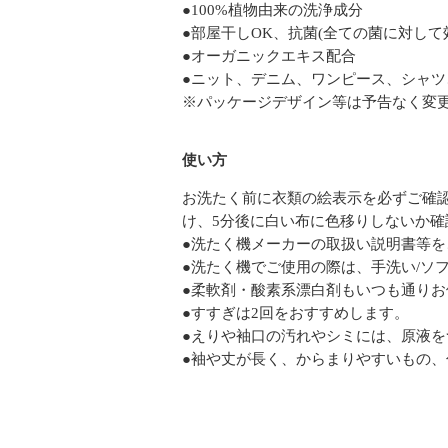
●100%植物由来の洗浄成分
●部屋干しOK、抗菌(全ての菌に対し
●オーガニックエキス配合
●ニット、デニム、ワンピース、シャツ
※パッケージデザイン等は予告なく変
使い方
お洗たく前に衣類の絵表示を必ずご確
け、5分後に白い布に色移りしないか確
●洗たく機メーカーの取扱い説明書等を
●洗たく機でご使用の際は、手洗い/ソ
●柔軟剤・酸素系漂白剤もいつも通りお
●すすぎは2回をおすすめします。
●えりや袖口の汚れやシミには、原液
●袖や丈が長く、からまりやすいもの