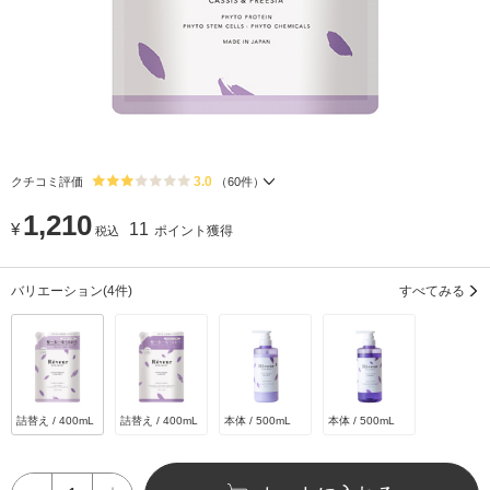
3.0
クチコミ評価
（
60
件）
1,210
¥
11
ポイント獲得
税込
バリエーション
(4件)
すべてみる
詰替え / 400mL
詰替え / 400mL
本体 / 500mL
本体 / 500mL