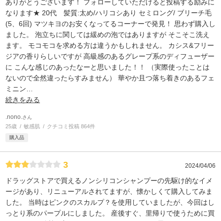
ありがとうございます！ フォローしていただけると投稿する励みに
なります★ 20代 髪質:太め/ハリコシあり セミロング/ ブリーチ毛
(5、6回) マツキヨのお安くなってるコーナーで発見！ 思わず購入し
ました。 泡立ちに関しては緩めの泡ではありますが そこそこ洗え
ます。 モコモコを求める方は違うかもしれません。 カシス&フリー
ジアの香りらしいですが 高級感のあるグレープ系のディフューザー
に こんな感じのあったなーと思いました！！ （実際使ったことは
ないので全然違ったらすみません） 華やか且つ落ち着きのあるフェ
ミニン
…
続きをみる
.nono.
さん
25歳
敏感肌
クチコミ投稿 864件
購入品
3
2024/04/06
ドラッグストアで買えるノンシリコンシャンプーの先駆け的なイメ
ージがあり、リニューアルされてますが、懐かしくて購入してみま
した。 当時はピンクのスカルプ？を使用していましたが、今回はし
っとり系のパープルにしました。 産後すぐ、里帰りで使うために買