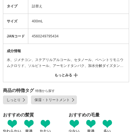
タイプ
詰替え
サイズ
400mL
JANコード
4560249795434
成分情報
水、ジメチコン、ステアリルアルコール、セタノール、ベヘントリモニウ
ムクロリド、ソルビトール、アーモンドタンパク、加水分解ダイズタンパ
ク、加水分解コメタンパク、ワサビノキ種子エキス、加水分解酵母タンパ
もっとみる
ク、ブドウ果実細胞エキス、ビルベリー果実エキス、クロフサスグリ果実
エキス、アサイヤシ果実エキス、ブドウ種子エキス、フリージアアルバ花
エキス、ラベンダー花エキス、イソプロパノール、パルミチン酸イソプロ
商品の特徴タグ
特徴から探す
ピル、ステアルトリモニウムクロリド、イソペンチルジオール、ヒドロキ
しっとり
保湿・トリートメント
シエチルセルロース、(アクリル酸アミドプロピルトリモニウムクロリド/
アクリル酸アミド)コポリマー、ポリクオタニウムー50、クエン酸Na、ED
TA-2Na、アモジメチコン、オキシベンゾン-5、PEG-200水添ヒマシ油、ラ
おすすめの髪質
おすすめの毛量
ウロイルグルタミン酸ジ(フィトステリル/オクチルドデシル)、クエン酸、
BG、カプリリルグリコール、グリセリン、エタノール、ジラウロイルグル
タミン酸リシンNa、PG、マルトデキストリン、ステアラミドプロピルジ