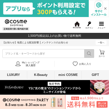
ログイン
メニュー
@
c
1,500円(税込)以上のお買い物で送料無料
o
s
【お知らせ】
地震による配送影響
メンテナンスのお知らせ
一覧へ
m
e
ブランド名・キーワードから探す
カート
Myショッピング
お気に入り
購入履歴
LUXURY
K-Beauty
mini COSME
GIFT