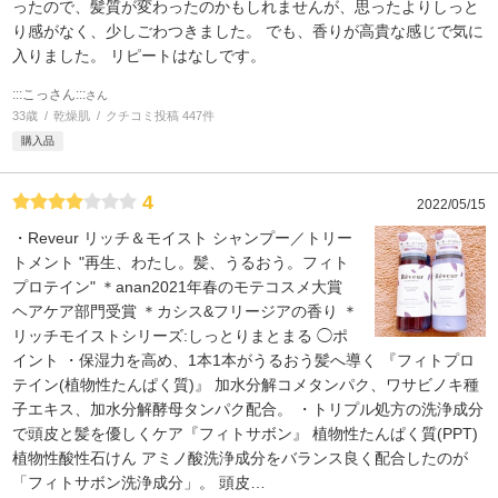
ったので、髪質が変わったのかもしれませんが、思ったよりしっと
り感がなく、少しごわつきました。 でも、香りが高貴な感じで気に
入りました。 リピートはなしです。
:::こっさん:::
さん
33歳
乾燥肌
クチコミ投稿 447件
購入品
4
2022/05/15
・Reveur リッチ＆モイスト シャンプー／トリー
トメント "再生、わたし。髪、うるおう。フィト
プロテイン" ＊anan2021年春のモテコスメ大賞
ヘアケア部門受賞 ＊カシス&フリージアの香り ＊
リッチモイストシリーズ:しっとりまとまる ◯ポ
イント ・保湿力を高め、1本1本がうるおう髪へ導く 『フィトプロ
テイン(植物性たんぱく質)』 加水分解コメタンパク、ワサビノキ種
子エキス、加水分解酵母タンパク配合。 ・トリプル処方の洗浄成分
で頭皮と髪を優しくケア『フィトサボン』 植物性たんぱく質(PPT)
植物性酸性石けん アミノ酸洗浄成分をバランス良く配合したのが
「フィトサボン洗浄成分」。 頭皮
…