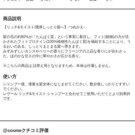
メチルアミン、イソマルト、レシチン、ソルビン酸K、安息香酸Na、フェ
ノキシエタノール、メチルパラベン、香料、紫401
商品説明
【リッチ&モイスト/濃厚しっとり髪へ】-つめかえ-
髪の毛の約80%が「たんぱく質」という事実に着目し、フィト(植物)の力が活
かされたフィトプロテイン(100%植物性たんぱく質)を補給することにより、う
るおいのある、しっとりまとまる髪へ導きます。
みずみずしいカシスやベリーの香りにフリージアの上品な香りにが合わさっ
た、ほのかな甘さの中に華やかさが広がる香り。
※こちらの商品は 詰替え用となりますため、本体は付属しません。
使い方
シャンプー後、適量を髪全体になじませてください。数分後しっかりとすすい
でください。
レヴール リッチ&モイスト シャンプーと合わせてご使用いただくとより効果的
です。
@cosmeクチコミ評価