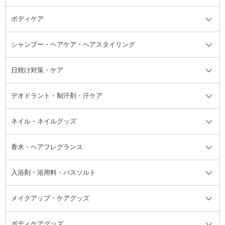
ボディケア
美容液
BBクリーム
メイクアップ全て
乳液
CCクリーム
マスカラ・マスカラ下地
ボディソープ・ハンドソープ・石
シャンプー・ヘアケア・ヘアスタイリング
オールインワン化粧品
コンシーラー
まつげ美容液
ボディケア全て
フェイスクリーム
ファンデーション
つけまつげ
けん
シャンプー・ヘアケア・ヘアスタ
日焼け対策・ケア
フェイスオイル・バーム
フェイスパウダー
アイシャドウ
ボディケア
化粧液
その他ベースメイク
アイシャドウベース
ハンドケア
シャンプー・コンディショナー
イリング全て
デオドラント・制汗剤・汗ケア
ブースター・導入液
アイブロウ・眉マスカラ
レッグ・フットケア
洗い流さないトリートメント
日焼け対策・ケア全て
シートパック・マスク
アイライナー
ネック・デコルテケア
ヘアパック・ヘアマスク
日焼け止め
デオドラント・制汗剤・汗ケア全
ボディ用デオドラント・制汗剤・
ネイル・ネイルグッズ
洗い流すパック・マスク
チーク
バストケア
ヘアスタイリング剤
サンオイル・タンニング
アイクリーム・アイケア
口紅・リップグロス
ヒップケア
ヘアカラー・カラーリング
アフターサンケア
て
汗ケア
フット用デオドラント・制汗剤・
香水・ヘアフレグランス
リップクリーム・リップケア
ハイライト・シェーディング
ネイルケア
頭皮ケア・育毛剤
その他日焼け対策・UVケア
ネイル・ネイルグッズ全て
ゴマージュ・ピーリング
その他メイクアップ
ネイルケアグッズ
パーマ液
マニキュア
汗ケア
その他シャンプー・ヘアケア・ヘ
入浴剤・浴用料・バスソルト
顔用マッサージ料
脱毛・除毛ケア
ジェルネイル
香水・ヘアフレグランス全て
その他スキンケア
その他ボディケア
ネイルアートグッズ
香水
アスタイリング
メイクアップ・ケアグッズ
リムーバー・除光液
フレグランスミスト
入浴剤・浴用料・バスソルト全て
ヘアフレグランス
入浴剤・浴用料
ボディケアグッズ
その他香水・ヘアフレグランス
バスソルト
メイクアップ・ケアグッズ全て
パフ・スポンジ