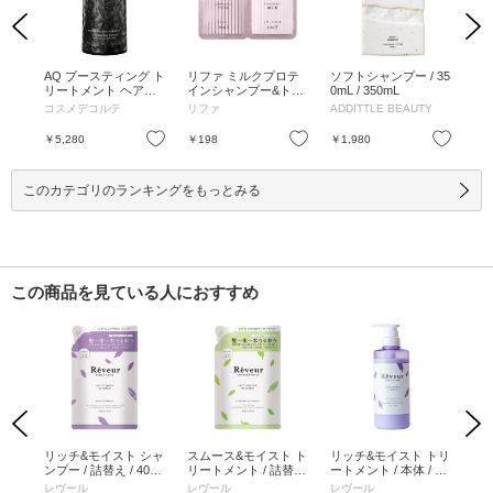
Previous
Next
ャン
AQ ブースティング ト
リファ ミルクプロテ
ソフトシャンプー / 35
ソ
め替え
リートメント ヘアセ
インシャンプー&トリ
0mL / 350mL
/ 2
ラム / 200mL / 付け替
ートメント ピンク /
コスメデコルテ
リファ
ADDITTLE BEAUTY
AD
え / 200mL
ピンク / 10mL、10g /
パウチ / ピンク / 10m
お気に入り
お気に入り
お気に入り
￥5,280
￥198
￥1,980
￥1
L、10g
このカテゴリのランキングをもっとみる
この商品を見ている人におすすめ
Previous
Next
え /
リッチ&モイスト シャ
スムース&モイスト ト
リッチ&モイスト トリ
リ
ンプー / 詰替え / 400
リートメント / 詰替え
ートメント / 本体 / 50
ンプ
mL
/ 400mL
0mL
レヴール
レヴール
レヴール
レ