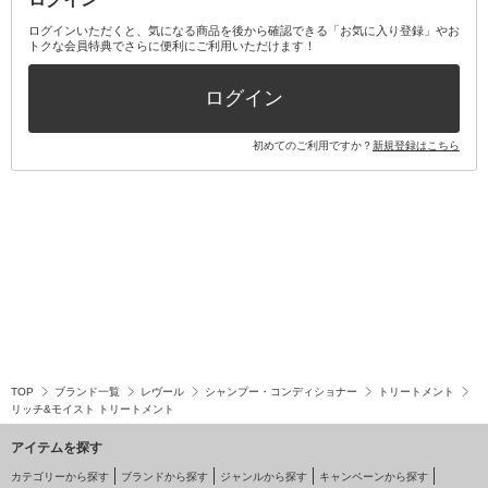
その他オーラルケア
ボディケアキット
ヘアケアキット
ログインいただくと、気になる商品を後から確認できる「お気に入り登録」やお
トクな会員特典でさらに便利にご利用いただけます！
その他キット・セット
ログイン
初めてのご利用ですか？
新規登録はこちら
TOP
ブランド一覧
レヴール
シャンプー・コンディショナー
トリートメント
リッチ&モイスト トリートメント
アイテムを探す
カテゴリーから探す
ブランドから探す
ジャンルから探す
キャンペーンから探す