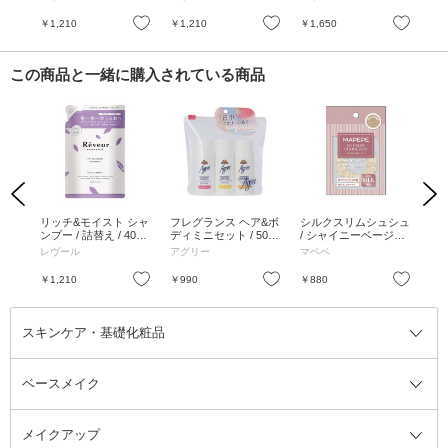
お気に入り
お気に入り
お気に入り
￥1,210
￥1,210
￥1,650
￥1
この商品と一緒に購入されている商品
Previous
Next
 ク
リッチ&モイスト シャ
フレグランス ヘア&ボ
シルクスリムシュシュ
シ
CP0
ンプー / 詰替え / 400
ディミニセット / 50ml
/ シャイニーベージュ
メ
0g
mL
×3 / ウッディムスクの
/ 7g
セッ
レヴール
アグリー
マペペ
ME
香り
ml
お気に入り
お気に入り
お気に入り
￥1,210
￥990
￥880
￥3
スキンケア・基礎化粧品
ベースメイク
スキンケア・基礎化粧品全て
クレンジング
メイクアップ
洗顔料
ベースメイク全て
化粧水
化粧下地・コントロールカラー