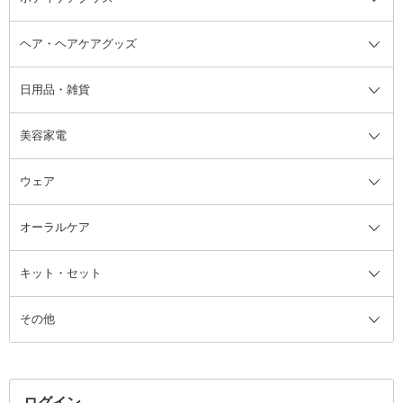
ヘア・ヘアケアグッズ
コットン・綿棒
ボディケアグッズ全て
あぶらとり紙
ボディ・バスグッズ
日用品・雑貨
洗顔グッズ
マッサージ・ボディケアグッズ
ヘア・ヘアケアグッズ全て
ビューラー
アイケアグッズ
ヘアブラシ
美容家電
ブラシ・チップ
かかと・角質ケアグッズ
ヘアゴム
日用品・雑貨全て
二重まぶた用アイテム
エクササイズ器具・グッズ
ヘアピン・ヘアクリップ
洗剤
ウェア
ツィザー・毛抜き
絆創膏
ヘアバンド
柔軟剤
美容家電全て
眉・鼻毛・甘皮はさみ
その他ボディケアグッズ
ヘアカーラー
サニタリー・生理用品
フェイスケア美容家電
ルームフレグランス・ディフュー
オーラルケア
カミソリ
ヘッドマッサージブラシ
ボディケア美容家電
ウェア全て
角栓抜き
その他ヘア・ヘアケアグッズ
エッセンシャルオイル
ヘアケアスタイリング美容家電
インナー
ザー
ファンデーション・パウダーケー
キット・セット
アロマキャンドル
その他美容家電
レッグウェア
オーラルケア全て
化粧ポーチ・メイクボックス
お香・インセンス
その他ウェア
歯磨き粉
ス
その他
ミラー・鏡
消臭剤・芳香剤
歯ブラシ
キット・セット全て
詰替容器・アトマイザー
ファブリックミスト
デンタルフロス
スキンケアキット
その他メイクアップ・ケアグッズ
マスク・ティッシュ
マウスウォッシュ・スプレー
ベースメイクキット
その他全て
その他日用品・雑貨
口臭清涼・ケア剤
メイクアップキット
その他
ログイン