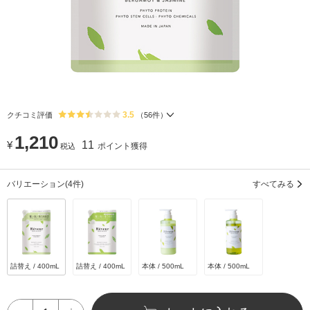
3.5
クチコミ評価
（
56
件）
1,210
¥
11
ポイント獲得
税込
バリエーション
(4件)
すべてみる
詰替え / 400mL
詰替え / 400mL
本体 / 500mL
本体 / 500mL