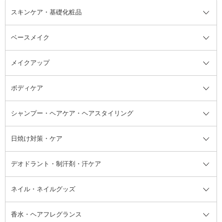
スキンケア・基礎化粧品
ベースメイク
スキンケア・基礎化粧品全て
クレンジング
メイクアップ
洗顔料
ベースメイク全て
化粧水
化粧下地・コントロールカラー
ボディケア
美容液
BBクリーム
メイクアップ全て
乳液
CCクリーム
マスカラ・マスカラ下地
ボディソープ・ハンドソープ・石
シャンプー・ヘアケア・ヘアスタイリング
オールインワン化粧品
コンシーラー
まつげ美容液
ボディケア全て
フェイスクリーム
ファンデーション
つけまつげ
けん
シャンプー・ヘアケア・ヘアスタ
日焼け対策・ケア
フェイスオイル・バーム
フェイスパウダー
アイシャドウ
ボディケア
化粧液
その他ベースメイク
アイシャドウベース
ハンドケア
シャンプー・コンディショナー
イリング全て
デオドラント・制汗剤・汗ケア
ブースター・導入液
アイブロウ・眉マスカラ
レッグ・フットケア
洗い流さないトリートメント
日焼け対策・ケア全て
シートパック・マスク
アイライナー
ネック・デコルテケア
ヘアパック・ヘアマスク
日焼け止め
デオドラント・制汗剤・汗ケア全
ボディ用デオドラント・制汗剤・
ネイル・ネイルグッズ
洗い流すパック・マスク
チーク
バストケア
ヘアスタイリング剤
サンオイル・タンニング
アイクリーム・アイケア
口紅・リップグロス
ヒップケア
ヘアカラー・カラーリング
アフターサンケア
て
汗ケア
フット用デオドラント・制汗剤・
香水・ヘアフレグランス
リップクリーム・リップケア
ハイライト・シェーディング
ネイルケア
頭皮ケア・育毛剤
その他日焼け対策・UVケア
ネイル・ネイルグッズ全て
ゴマージュ・ピーリング
その他メイクアップ
ネイルケアグッズ
パーマ液
マニキュア
汗ケア