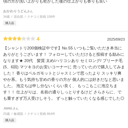
頃の方が洗い上がりも乾かした後の仕上がりも香りも良い
おかわりうどん
さん
34歳
混合肌
クチコミ投稿 158件
購入品
4
2025/09/23
【シャントリ200個検証中です】No.55 いつもご覧いただき本当に
ありがとうございます！ フォローしていただけると投稿する励みに
なります★ 20代 髪質:太め/ハリコシあり セミロング/ ブリーチ毛
(5、6回) マツキヨのお安いコーナーに 売っていたので購入してみま
した！ 香りはベルガモットとジャスミンで思ったより スッキリ爽
やか系。もう気持ち甘めの香りの方が 個人的には好きだなと思いま
した。 泡立ちは申し分ないくらい良く、 もっこもこに泡立ちま
す！！ 仕上がりは、名前の通りしっとりするけど さらさらに、で
も重すぎず万人受けしそう。 ずっと触っていたくなる感じでした◎
.nono.
さん
25歳
敏感肌
クチコミ投稿 864件
購入品