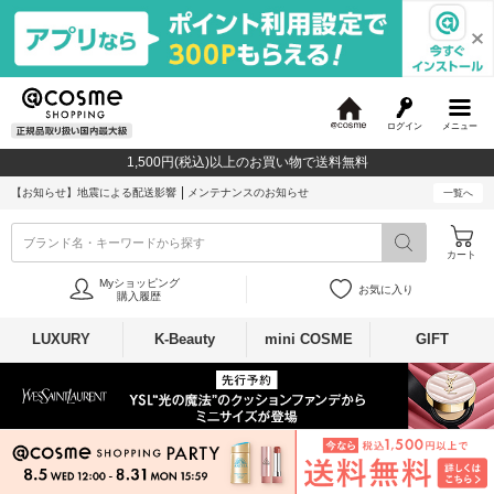
ログイン
メニュー
@
c
1,500円(税込)以上のお買い物で送料無料
o
s
【お知らせ】
地震による配送影響
メンテナンスのお知らせ
一覧へ
m
e
ブランド名・キーワードから探す
カート
Myショッピング
お気に入り
購入履歴
LUXURY
K-Beauty
mini COSME
GIFT