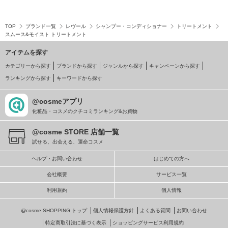
TOP
ブランド一覧
レヴール
シャンプー・コンディショナー
トリートメント
スムース&モイスト トリートメント
アイテムを探す
カテゴリーから探す
ブランドから探す
ジャンルから探す
キャンペーンから探す
ランキングから探す
キーワードから探す
@cosmeアプリ
化粧品・コスメのクチコミランキング&お買物
@cosme STORE 店舗一覧
試せる、出会える、運命コスメ
ヘルプ・お問い合わせ
はじめての方へ
会社概要
サービス一覧
利用規約
個人情報
@cosme SHOPPING トップ
個人情報保護方針
よくある質問
お問い合わせ
特定商取引法に基づく表示
ショッピングサービス利用規約