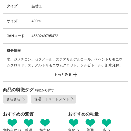
タイプ
詰替え
サイズ
400mL
JANコード
4560249795472
成分情報
水、ジメチコン、セタノール、ステアリルアルコール、ベヘントリモニウ
ムクロリド、ステアルトリモニウムクロリド、ソルビトール、加水分解エ
ンドウタンパク、加水分解トウモロコシタンパク、加水分解コメタンパ
もっとみる
ク、ワサビノキ種子エキス、加水分解酵母タンパク、リンゴ果実培養細胞
エキス、チャ葉エキス、ケール葉エキス、アロエベラ葉エキス、ライム果
汁、キウイエキス、ソケイ花エキス、イソプロパノール、パルミチン酸イ
商品の特徴タグ
特徴から探す
ソプロピル、イソペンチルジオール、ヒドロキシエチルセルロース、EDT
さらさら
保湿・トリートメント
A-2Na、クエン酸Na、アモジメチコン、PEG-200水添ヒマシ油、オキシベ
ンゾン-5、(アクリル酸アミドプロピルトリモニウムクロリド/アクリル酸ア
ミド)コポリマー、ポリクオタニウムー50、ラウロイルグルタミン酸ジ(フ
おすすめの髪質
おすすめの毛量
ィトステリル/オクチルドデシル)、クエン酸、カラメル、グリセリン、B
G、カプリリルグリコール、ジラウロイルグルタミン酸リシンNa、マルト
デキストリン、エタノール、ペンチレングリコール、ステアラミドプロピ