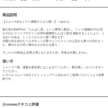
ルジメチルアミン、レシチン、キサンタンガム、安息香酸Na、フェノキシ
エタノール、ソルビン酸K、メチルパラベン、香料、黄4、緑3
商品説明
【スムース&モイスト/濃密さらさら髪へ】-つめかえ-
髪の毛の約80%が「たんぱく質」という事実に着目し、フィト(植物)の力が活
かされたフィトプロテイン(100%植物性たんぱく質)を補給することにより、う
るおいのある、しっとりさらさら髪へ導きます。
太陽の光を浴びたベルガモットの香りにジャスミンの上品さな香りが合わさっ
た、爽やかさの中に華やかさが広がる香り。
※こちらの商品は 詰替え用となりますため、本体は付属しません。
使い方
シャンプー後、適量を髪全体になじませてください。数分後しっかりとすすい
でください。
レヴール スムース&モイスト シャンプーと合わせてご使用いただくとより効果
的です。
@cosmeクチコミ評価