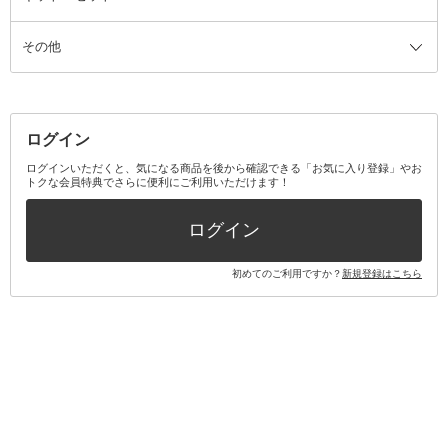
ス
その他
ミラー・鏡
消臭剤・芳香剤
歯ブラシ
キット・セット全て
詰替容器・アトマイザー
ファブリックミスト
デンタルフロス
スキンケアキット
その他メイクアップ・ケアグッズ
マスク・ティッシュ
マウスウォッシュ・スプレー
ベースメイクキット
その他全て
その他日用品・雑貨
口臭清涼・ケア剤
メイクアップキット
その他
ログイン
その他オーラルケア
ボディケアキット
ヘアケアキット
ログインいただくと、気になる商品を後から確認できる「お気に入り登録」やお
トクな会員特典でさらに便利にご利用いただけます！
その他キット・セット
ログイン
初めてのご利用ですか？
新規登録はこちら