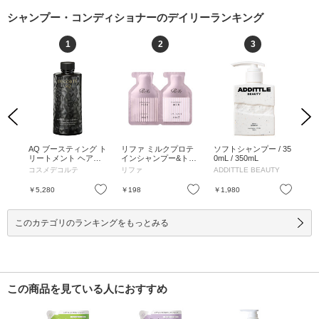
シャンプー・コンディショナーのデイリーランキング
1
2
3
Previous
Next
ャン
AQ ブースティング ト
リファ ミルクプロテ
ソフトシャンプー / 35
ソ
め替え
リートメント ヘアセ
インシャンプー&トリ
0mL / 350mL
/ 2
ラム / 200mL / 付け替
ートメント ピンク /
コスメデコルテ
リファ
ADDITTLE BEAUTY
AD
え / 200mL
ピンク / 10mL、10g /
パウチ / ピンク / 10m
お気に入り
お気に入り
お気に入り
￥5,280
￥198
￥1,980
￥1
L、10g
このカテゴリのランキングをもっとみる
この商品を見ている人におすすめ