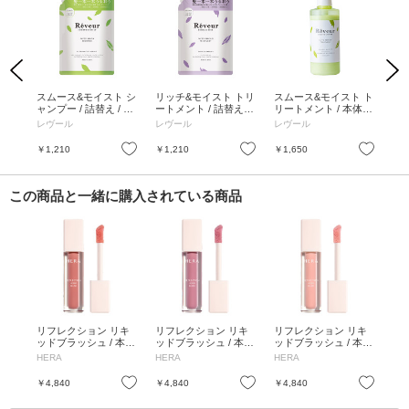
Previous
Next
 /
スムース&モイスト シ
リッチ&モイスト トリ
スムース&モイスト ト
ス
ャンプー / 詰替え / 40
ートメント / 詰替え /
リートメント / 本体 /
ャン
0mL
400mL
500mL
mL
レヴール
レヴール
レヴール
レ
お気に入り
お気に入り
お気に入り
￥1,210
￥1,210
￥1,650
￥1
この商品と一緒に購入されている商品
リフレクション リキ
リフレクション リキ
リフレクション リキ
ッドブラッシュ / 本体
ッドブラッシュ / 本体
ッドブラッシュ / 本体
/ 422 ランジェリー /
/ 183 ロージー / 7.5g
/ 203 ベベ / 7.5g
HERA
HERA
HERA
7.5g
お気に入り
お気に入り
￥4,840
￥4,840
￥4,840