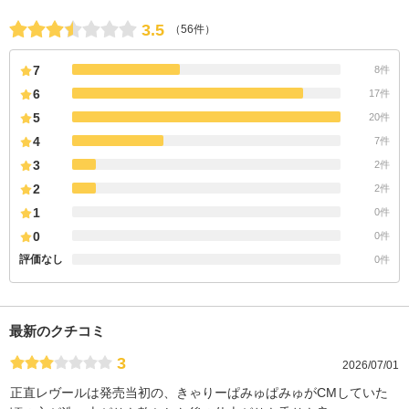
3.5
（56件）
7
8件
6
17件
5
20件
4
7件
3
2件
2
2件
1
0件
0
0件
評価なし
0件
最新のクチコミ
3
2026/07/01
正直レヴールは発売当初の、きゃりーぱみゅぱみゅがCMしていた