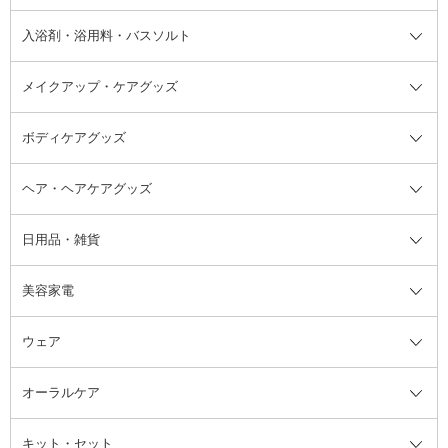
その他シャンプー・ヘアケア・ヘ
入浴剤・浴用料・バスソルト
顔用マッサージ料
脱毛・除毛ケア
ジェルネイル
香水・ヘアフレグランス全て
その他スキンケア
その他ボディケア
ネイルアートグッズ
香水
アスタイリング
メイクアップ・ケアグッズ
リムーバー・除光液
フレグランスミスト
入浴剤・浴用料・バスソルト全て
ヘアフレグランス
入浴剤・浴用料
ボディケアグッズ
その他香水・ヘアフレグランス
バスソルト
メイクアップ・ケアグッズ全て
パフ・スポンジ
ヘア・ヘアケアグッズ
コットン・綿棒
ボディケアグッズ全て
あぶらとり紙
ボディ・バスグッズ
日用品・雑貨
洗顔グッズ
マッサージ・ボディケアグッズ
ヘア・ヘアケアグッズ全て
ビューラー
アイケアグッズ
ヘアブラシ
美容家電
ブラシ・チップ
かかと・角質ケアグッズ
ヘアゴム
日用品・雑貨全て
二重まぶた用アイテム
エクササイズ器具・グッズ
ヘアピン・ヘアクリップ
洗剤
ウェア
ツィザー・毛抜き
絆創膏
ヘアバンド
柔軟剤
美容家電全て
眉・鼻毛・甘皮はさみ
その他ボディケアグッズ
ヘアカーラー
サニタリー・生理用品
フェイスケア美容家電
ルームフレグランス・ディフュー
オーラルケア
カミソリ
ヘッドマッサージブラシ
ボディケア美容家電
ウェア全て
角栓抜き
その他ヘア・ヘアケアグッズ
エッセンシャルオイル
ヘアケアスタイリング美容家電
インナー
ザー
ファンデーション・パウダーケー
キット・セット
アロマキャンドル
その他美容家電
レッグウェア
オーラルケア全て
化粧ポーチ・メイクボックス
お香・インセンス
その他ウェア
歯磨き粉