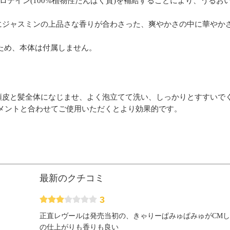
プロテイン(100%植物性たんぱく質)を補給することにより、うる
にジャスミンの上品さな香りが合わさった、爽やかさの中に華やか
ため、本体は付属しません。
頭皮と髪全体になじませ、よく泡立てて洗い、しっかりとすすいで
トメントと合わせてご使用いただくとより効果的です。
最新のクチコミ
3
正直レヴールは発売当初の、きゃりーぱみゅぱみゅがCM
の仕上がりも香りも良い