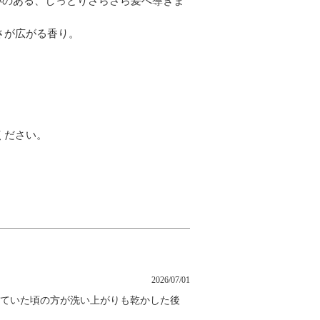
おいのある、しっとりさらさら髪へ導きま
さが広がる香り。
ください。
2026/07/01
していた頃の方が洗い上がりも乾かした後