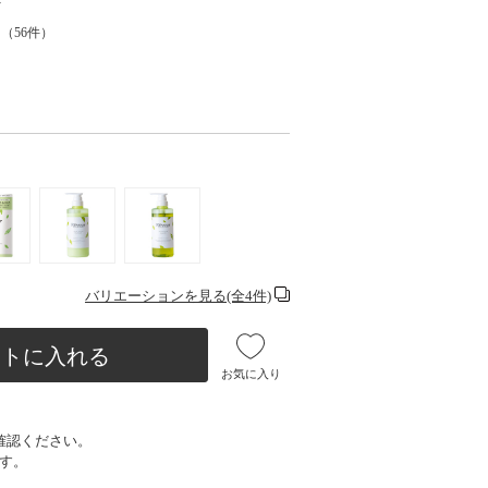
ド
（
56
件）
バリエーションを見る(全4件)
ートに入れる
お気に入り
確認ください。
す。