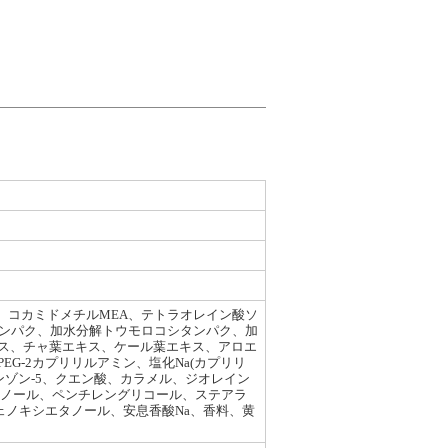
A、コカミドメチルMEA、テトラオレイン酸ソ
ウタンパク、加水分解トウモロコシタンパク、加
ス、チャ葉エキス、ケール葉エキス、アロエ
G-2カプリリルアミン、塩化Na(カプリリ
ベンゾン-5、クエン酸、カラメル、ジオレイン
エタノール、ペンチレングリコール、ステアラ
ノキシエタノール、安息香酸Na、香料、黄