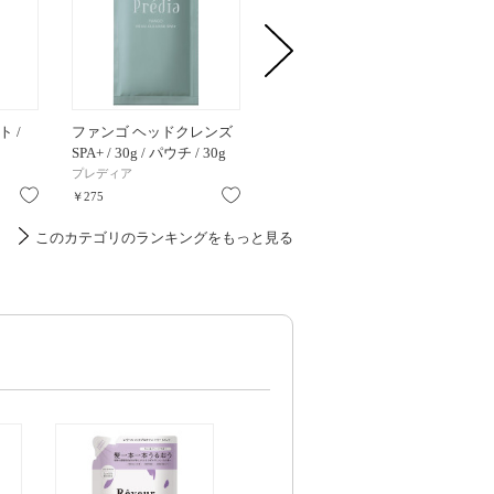
 /
ファンゴ ヘッドクレンズ
ディープダメージヘアマ
プレディ
SPA+ / 30g / パウチ / 30g
スク / 40g / 40g
ニュー 
プレディア
unove
プレディ
お気に入り
お気に入り
お気に入り
￥275
￥880
￥198
このカテゴリのランキングをもっと見る