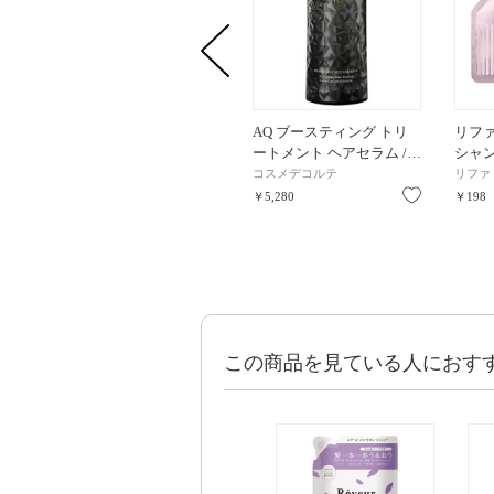
AQ ブースティング トリ
リフ
ートメント ヘアセラム /…
シャ
コスメデコルテ
リファ
お気に入り
￥5,280
￥198
この商品を見ている人におす