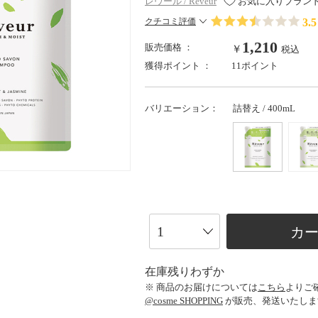
レヴール / Reveur
お気に入りブラン
3.5
クチコミ評価
1,210
販売価格 ：
￥
税込
獲得ポイント ：
11ポイント
バリエーション：
詰替え / 400mL
カ
在庫残りわずか
※ 商品のお届けについては
こちら
よりご
@cosme SHOPPING
が販売、発送いたしま