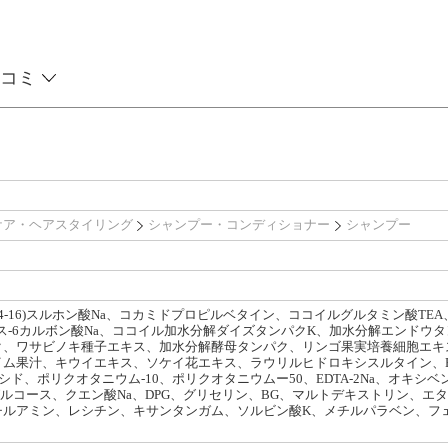
コミ
ケア・ヘアスタイリング
シャンプー・コンディショナー
シャンプー
14-16)スルホン酸Na、コカミドプロピルベタイン、ココイルグルタミン酸TE
レス-6カルボン酸Na、ココイル加水分解ダイズタンパクK、加水分解エンド
ク、ワサビノキ種子エキス、加水分解酵母タンパク、リンゴ果実培養細胞エキ
ム果汁、キウイエキス、ソケイ花エキス、ラウリルヒドロキシスルタイン、PE
シド、ポリクオタニウム-10、ポリクオタニウムー50、EDTA-2Na、オキシ
チルグルコース、クエン酸Na、DPG、グリセリン、BG、マルトデキストリン、
チルアミン、レシチン、キサンタンガム、ソルビン酸K、メチルパラベン、フェ