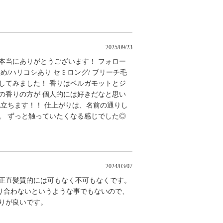
2025/09/23
だき本当にありがとうございます！ フォロー
め/ハリコシあり セミロング/ ブリーチ毛
入してみました！ 香りはベルガモットとジ
の香りの方が 個人的には好きだなと思い
泡立ちます！！ 仕上がりは、名前の通りし
。 ずっと触っていたくなる感じでした◎
2024/03/07
 正直髪質的には可もなく不可もなくです。
り合わないというような事でもないので、
りが良いです。