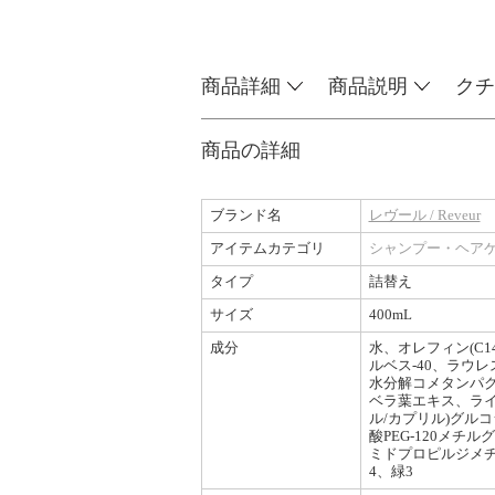
商品詳細
商品説明
クチ
商品の詳細
ブランド名
レヴール / Reveur
アイテムカテゴリ
シャンプー・ヘア
タイプ
詰替え
サイズ
400mL
成分
水、オレフィン(C
ルベス-40、ラウ
水分解コメタンパ
ベラ葉エキス、ライ
ル/カプリル)グルコ
酸PEG-120メ
ミドプロピルジメ
4、緑3