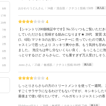
おかわりうどんさん
34歳
混合肌
クチコミ投稿 158件
購入品
8件
17件
4
20件
【シャントリ200個検証中です】No.55 いつもご覧いた
7件
していただけると投稿する励みになります★ 20代 髪質:太
2件
(5、6回) マツキヨのお安いコーナーに 売っていたので購
2件
ャスミンで思ったより スッキリ爽やか系。もう気持ち甘め
ました。 泡立ちは申し分ないくらい良く、 もっこもこに
0件
っとりするけど さらさらに、でも重すぎず万人受けしそう
0件
.nono.さん
25歳
敏感肌
クチコミ投稿 864件
購入品
0件
4
しっとりさらさらの方のトリートメントを使って一週間。
すごくサラサラになるわけでもないですが、キシキシした
最後まで使い切りたいです。 ベルガモットジャスミンの香
**chikuwa**さん
39歳
敏感肌
クチコミ投稿 75件
購入品