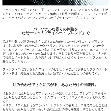
ファッションと同じように、香りを“スタイリング”することに喜びを感じ、刺激
を与えてくれる。ラグジュアリーを追求して世界で活躍する、トム フォード氏
のこだわりが詰まったフレグランスが「プライベート ブレンド」です。
パーソナルな香りの体験を
ただ一つの「プライベート ブレンド」で
流線型が美しい建築物のようなボトルに詰められたそれぞれのフレグランス
は、9つある香りのカテゴリー(シトラス、アロマティック フゼア、フローラ
ル、ムスク、レザー、オリエンタル フローラル、オリエンタル、タバコ、ウッ
ド)に属する1つのノートから始まります。そして香りが広がるごとに、リッチ
で複雑なノートをもつ、人を惹きつけて離さないようなオード パルファムへと
変化していきます。
フレグランスに対するトム フォードのビジョンを忠実に反映したプライベート
ブレンドは、男性用とも女性用とも分類できないただひとつの香りです。
組み合わせでさらに広がる、あなただけの可能性。
洋服を様々に組み合わせてファッションを楽しむように、フレグランスを様々
に組み合わせて楽しむことを、トム フォードでは「スタイリング」と呼んでい
ます。
オリジナリティあふれるプライベート ブレンドの香りは、単独で楽しむことは
もちろん、組み合わせて、新しいあなただけの香りを生み出すことも可能で