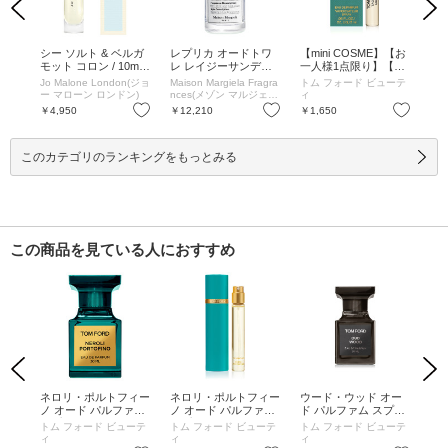
Previous
Next
】【お
シー ソルト & ベルガ
レプリカ オードトワ
【mini COSME】【お
レ
ビタ
モット コロン / 10mL
レ レイジーサンデー
一人様1点限り】【次
レ
パル
/ 10mL
モーニング / 30mL /
回現品ご購入で使える
モー
ーテ
Jo Malone London(ジョ
Maison Margiela Fragra
トム フォード ビューテ
Mai
2mL
本体 / フローラルムス
1,650円オフクーポン
本体
ー マローン ロンドン)
nces(メゾン マルジェラ
ィ
nc
ク / 30mL
付き】タオルミナ オ
ク /
フレグランス)
フレ
お気に入り
お気に入り
お気に入り
￥4,950
￥12,210
￥1,650
￥5
レンジ オード パルフ
ァム スプレィ / 2mL /
2mL
このカテゴリのランキングをもっとみる
この商品を見ている人におすすめ
Previous
Next
オー
ネロリ・ポルトフィー
ネロリ・ポルトフィー
ウード・ウッド オー
ウ
プレ
ノ オード パルファム
ノ オード パルファム
ド パルファム スプレ
ド
スプレィ / 30ml
スプレィ / 10mL
ィ / 30mL
ィ /
ーテ
トム フォード ビューテ
トム フォード ビューテ
トム フォード ビューテ
トム
ィ
ィ
ィ
ィ