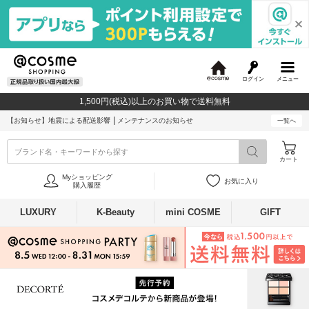
ログイン
メニュー
@
c
1,500円(税込)以上のお買い物で送料無料
o
s
【お知らせ】
地震による配送影響
メンテナンスのお知らせ
一覧へ
m
e
ブランド名・キーワードから探す
カート
Myショッピング
お気に入り
購入履歴
LUXURY
K-Beauty
mini COSME
GIFT