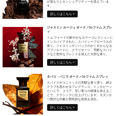
が温もりとセンシュアリティーを添えていま
す。
詳しくはこちら >
ジャスミン ルージュ オード パルファム スプレ
ィ
トム フォードの鮮やかなカラーコレクションに
インスパイアされた、スパイシーフローラルの
香り。ジャスミンサンバックのがく片からなる
アブソルートに、クラリセージ、芳醇なスパイ
スなど意外なブレンドを加えた大胆な香り。
詳しくはこちら >
タバコ・バニラ オード パルファム スプレィ
スパイスやコニャックの芳醇な香り漂う、紳士
クラブを思わせるフレグランス。トンカビーン
とバニラ、ココア、甘い香りの樹液を加えるこ
とで、クラシックに仕上げています。モダンか
つ贅沢な印象が男性的な色気を演出。
詳しくはこちら >