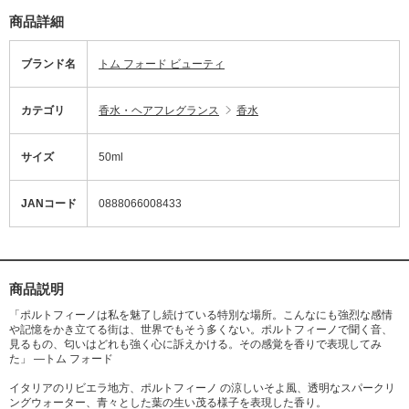
商品詳細
ブランド名
トム フォード ビューティ
カテゴリ
香水・ヘアフレグランス
香水
サイズ
50ml
JANコード
0888066008433
商品説明
「ポルトフィーノは私を魅了し続けている特別な場所。こんなにも強烈な感情
や記憶をかき立てる街は、世界でもそう多くない。ポルトフィーノで聞く音、
見るもの、匂いはどれも強く心に訴えかける。その感覚を香りで表現してみ
た」 ―トム フォード
イタリアのリビエラ地方、ポルトフィーノ の涼しいそよ風、透明なスパークリ
ングウォーター、青々とした葉の生い茂る様子を表現した香り。