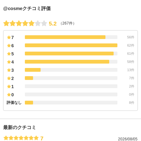
@cosmeクチコミ評価
5.2
（267件）
7
56件
6
62件
5
61件
4
58件
3
13件
2
7件
1
2件
0
0件
評価なし
8件
最新のクチコミ
7
2026/08/05