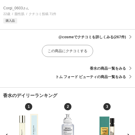
Corgi_0603
さん
22歳
脂性肌
クチコミ投稿 71件
購入品
@cosmeでクチコミを詳しくみる
(267件)
この商品にクチコミする
香水の商品一覧をみる
トム フォード ビューティの商品一覧をみる
香水のデイリーランキング
1
2
3