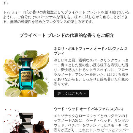
す。
トム フォード氏が香りの実験室としてプライベート ブレンドを創り続けている
ように、ご自分だけのパーソナルな香りを、様々に試しながら創ることができ
る、無限の可能性を秘めたフレグランスの楽しみ方です。
プライベート ブレンドの代表的な香りをご紹介
ネロリ・ポルトフィーノ オード パルファム ス
プレィ
涼しいそよ風、透明なスパークリングウォータ
ー、青々とした葉の生い茂る様子を表現した香
り。爽快感あふれるシトラスオイルに、フロー
ラルノート、アンバーを用いた、はじける感覚
がありながらも、しっかりと落ち着いた印象の
香りです。
詳しくはこちら >
ウード・ウッド オード パルファム スプレィ
エキゾチックなローズウッドとカルダモンのト
ップノートの次に、ウード・ウッド、サンダル
ウッド、ベチバーをブレンドしたスモーキーな
香りが広がり、これにトンカ ビーンとアンバー