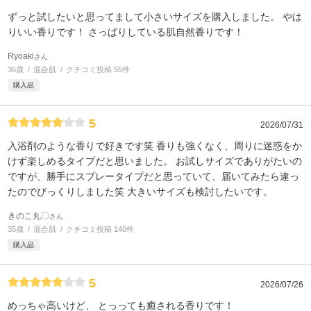
ずっと試したいと思ってまして小さいサイズを購入しました。 やは
りいい香りです！ さっぱりしている肌自然香りです！
Ryoaki
さん
36歳
混合肌
クチコミ投稿 55件
購入品
5
2026/07/31
入浴剤のような香りで好きです笑 香りも強くなく、周りに迷惑をか
けず楽しめるタイプだと思いました。 お試しサイズでありがたいの
ですが、勝手にスプレータイプだと思っていて、届いてみたら違っ
たのでびっくりしました笑 大きいサイズも検討したいです。
きのこ丸〇
さん
35歳
混合肌
クチコミ投稿 140件
購入品
5
2026/07/26
めっちゃ高いけど、 とっっても癒される香りです！