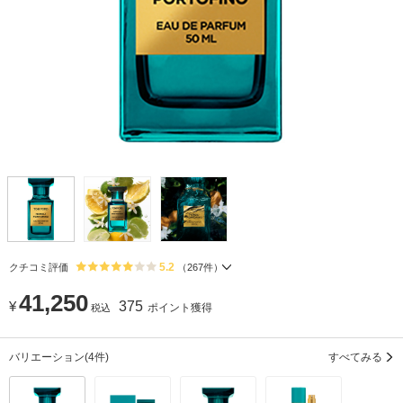
5.2
クチコミ評価
（
267
件）
41,250
¥
375
ポイント獲得
税込
バリエーション
(4件)
すべてみる