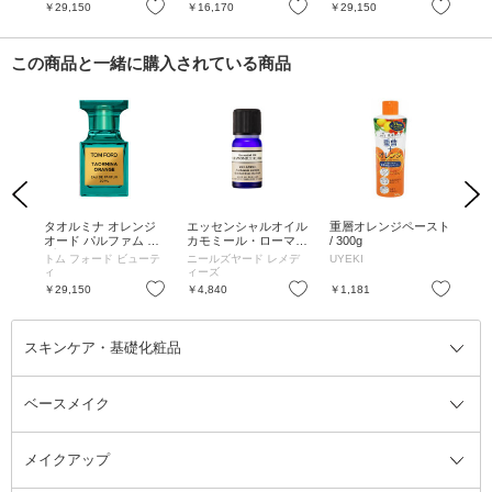
お気に入り
お気に入り
お気に入り
￥29,150
￥16,170
￥29,150
￥4
この商品と一緒に購入されている商品
Previous
Next
R /
タオルミナ オレンジ
エッセンシャルオイル
重層オレンジペースト
E
 3g
オード パルファム ス
カモミール・ローマン
/ 300g
ーガ
プレィ / 30mL
/ 5ml
トム フォード ビューテ
ニールズヤード レメデ
UYEKI
ニ
ィ
ィーズ
ィ
お気に入り
お気に入り
お気に入り
￥29,150
￥4,840
￥1,181
￥2
スキンケア・基礎化粧品
ベースメイク
スキンケア・基礎化粧品全て
クレンジング
メイクアップ
洗顔料
ベースメイク全て
化粧水
化粧下地・コントロールカラー