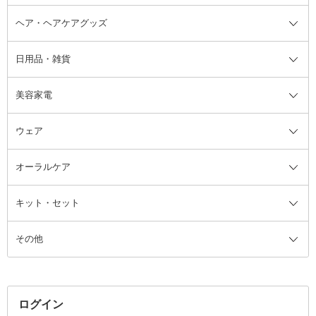
ヘア・ヘアケアグッズ
コットン・綿棒
ボディケアグッズ全て
あぶらとり紙
ボディ・バスグッズ
日用品・雑貨
洗顔グッズ
マッサージ・ボディケアグッズ
ヘア・ヘアケアグッズ全て
ビューラー
アイケアグッズ
ヘアブラシ
美容家電
ブラシ・チップ
かかと・角質ケアグッズ
ヘアゴム
日用品・雑貨全て
二重まぶた用アイテム
エクササイズ器具・グッズ
ヘアピン・ヘアクリップ
洗剤
ウェア
ツィザー・毛抜き
絆創膏
ヘアバンド
柔軟剤
美容家電全て
眉・鼻毛・甘皮はさみ
その他ボディケアグッズ
ヘアカーラー
サニタリー・生理用品
フェイスケア美容家電
ルームフレグランス・ディフュー
オーラルケア
カミソリ
ヘッドマッサージブラシ
ボディケア美容家電
ウェア全て
角栓抜き
その他ヘア・ヘアケアグッズ
エッセンシャルオイル
ヘアケアスタイリング美容家電
インナー
ザー
ファンデーション・パウダーケー
キット・セット
アロマキャンドル
その他美容家電
レッグウェア
オーラルケア全て
化粧ポーチ・メイクボックス
お香・インセンス
その他ウェア
歯磨き粉
ス
その他
ミラー・鏡
消臭剤・芳香剤
歯ブラシ
キット・セット全て
詰替容器・アトマイザー
ファブリックミスト
デンタルフロス
スキンケアキット
その他メイクアップ・ケアグッズ
マスク・ティッシュ
マウスウォッシュ・スプレー
ベースメイクキット
その他全て
その他日用品・雑貨
口臭清涼・ケア剤
メイクアップキット
その他
ログイン
その他オーラルケア
ボディケアキット
ヘアケアキット