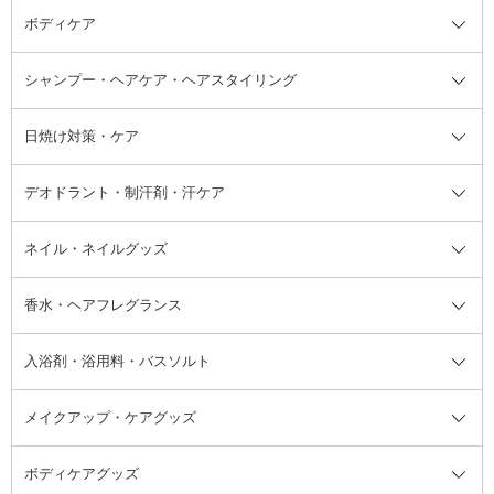
ボディケア
美容液
BBクリーム
メイクアップ全て
乳液
CCクリーム
マスカラ・マスカラ下地
ボディソープ・ハンドソープ・石
シャンプー・ヘアケア・ヘアスタイリング
オールインワン化粧品
コンシーラー
まつげ美容液
ボディケア全て
フェイスクリーム
ファンデーション
つけまつげ
けん
シャンプー・ヘアケア・ヘアスタ
日焼け対策・ケア
フェイスオイル・バーム
フェイスパウダー
アイシャドウ
ボディケア
化粧液
その他ベースメイク
アイシャドウベース
ハンドケア
シャンプー・コンディショナー
イリング全て
デオドラント・制汗剤・汗ケア
ブースター・導入液
アイブロウ・眉マスカラ
レッグ・フットケア
洗い流さないトリートメント
日焼け対策・ケア全て
シートパック・マスク
アイライナー
ネック・デコルテケア
ヘアパック・ヘアマスク
日焼け止め
デオドラント・制汗剤・汗ケア全
ボディ用デオドラント・制汗剤・
ネイル・ネイルグッズ
洗い流すパック・マスク
チーク
バストケア
ヘアスタイリング剤
サンオイル・タンニング
アイクリーム・アイケア
口紅・リップグロス
ヒップケア
ヘアカラー・カラーリング
アフターサンケア
て
汗ケア
フット用デオドラント・制汗剤・
香水・ヘアフレグランス
リップクリーム・リップケア
ハイライト・シェーディング
ネイルケア
頭皮ケア・育毛剤
その他日焼け対策・UVケア
ネイル・ネイルグッズ全て
ゴマージュ・ピーリング
その他メイクアップ
ネイルケアグッズ
パーマ液
マニキュア
汗ケア
その他シャンプー・ヘアケア・ヘ
入浴剤・浴用料・バスソルト
顔用マッサージ料
脱毛・除毛ケア
ジェルネイル
香水・ヘアフレグランス全て
その他スキンケア
その他ボディケア
ネイルアートグッズ
香水
アスタイリング
メイクアップ・ケアグッズ
リムーバー・除光液
フレグランスミスト
入浴剤・浴用料・バスソルト全て
ヘアフレグランス
入浴剤・浴用料
ボディケアグッズ
その他香水・ヘアフレグランス
バスソルト
メイクアップ・ケアグッズ全て
パフ・スポンジ