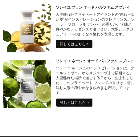
ソレイユ ブラン オード パルファム スプレィ
人里離れたプライベートアイランドの“終わらな
い夏”がインスピレーションのフレグランス。ソ
ーラー フローラル アンバーの香りが、洗練と
爽やかなデカダンスと溶け合い、太陽とラグジ
ュアリーへのあくなき憧れを表現します。
詳しくはこちら >
ソレイユ ネージュ オード パルファム スプレィ
ソレイユ ネージュのインスピレーションは、ク
ールシュヴェルからメジェーヴまで横断する、
人里離れた場所で過ごす休日から、生まれまし
た。このプライベート ブレンドの香りは、雪に
沈む太陽の穏やかなきらめきを表現していま
す。
詳しくはこちら >