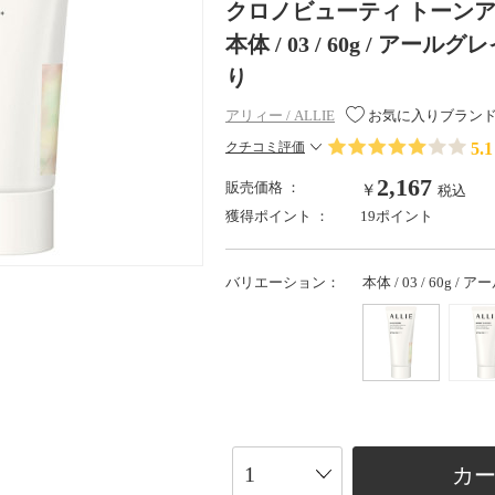
クロノビューティ トーンアップUV 
本体 / 03 / 60g / 
り
アリィー / ALLIE
お気に入りブラン
5.1
クチコミ評価
2,167
販売価格 ：
￥
税込
獲得ポイント ：
19ポイント
バリエーション：
本体 / 03 / 60
カ