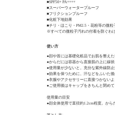
■SPF50+ PA++++
■スーパーウォータープルーフ
■フリクションプルーフ
■化粧下地効果
■チリ・ほこり・PM2.5・花粉等の微
※すべての微粒子汚れの付着を防ぐわ
使い方
●顔や首には基礎化粧品でお肌を整え
●からだには容器から直接肌の上に線
●使用量が少ないと、充分な紫外線防
●効果を保つために、汗などをふいた
●衣服やアクセサリーに直接つかない
●ご使用後はキャップをきちんと閉めて
使用量の目安
●顔全体使用で直径約1.2cm程度。か
落とし方