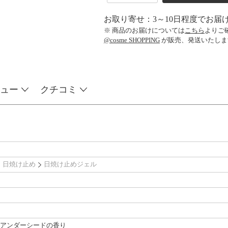
お取り寄せ：3～10日程度でお届
※ 商品のお届けについては
こちら
よりご
@cosme SHOPPING
が販売、発送いたしま
ュー
クチコミ
日焼け止め
日焼け止めジェル
リアンダーシードの香り