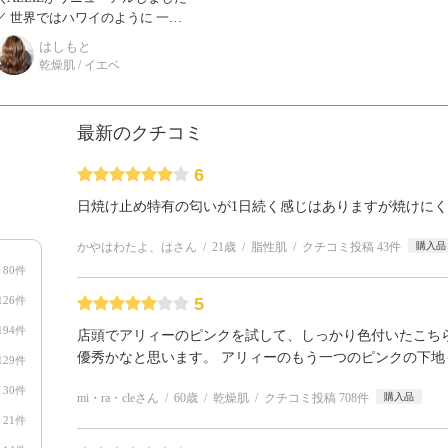
ハワイのように 一部
の国、地域やビーチで特定の成分
はしもと
を含む日焼け止めの持ち込みや販
乾燥肌 / イエベ
売が規制されてい
最新のクチコミ
6
日焼け止め特有の匂いが1日続く感じはありますが焼けに
かやはわたよ、はさん
21歳
脂性肌
クチコミ投稿 43件
購入品
80件
126件
5
194件
店頭でアリィーのピンクを試して、しっかり色付いたこち
優秀かなと思います。 アリィーのもう一つのピンクの下地
129件
30件
mi・ra・cleさん
60歳
乾燥肌
クチコミ投稿 708件
購入品
21件