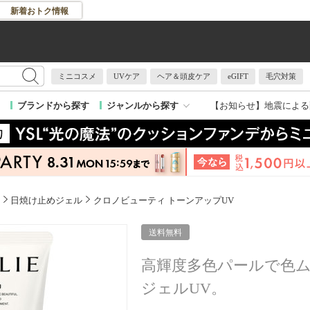
新着おトク情報
ミニコスメ
UVケア
ヘア＆頭皮ケア
eGIFT
毛穴対策
【お知らせ】
地震による
ブランドから探す
ジャンルから探す
日焼け止めジェル
クロノビューティ トーンアップUV
送料無料
高輝度多色パールで色
ジェルUV。