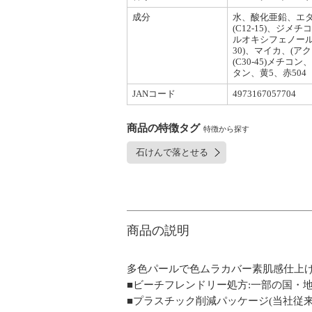
成分
水、酸化亜鉛、エ
(C12-15)、
ルオキシフェノール
30)、マイカ、(
(C30-45)メチ
タン、黄5、赤504
JANコード
4973167057704
商品の特徴タグ
特徴から探す
石けんで落とせる
商品の説明
多色パールで色ムラカバー素肌感仕上げ
■ビーチフレンドリー処方:一部の国・
■プラスチック削減パッケージ(当社従来