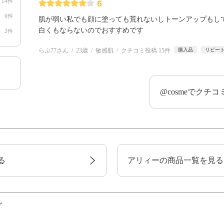
14件
6
0件
肌が弱い私でも顔に塗っても荒れないしトーンアップもし
白くもならないのでおすすめです
2件
らぷ77さん
23歳
敏感肌
クチコミ投稿 15件
購入品
リピー
@cosmeでクチ
る
アリィーの商品一覧を見る
グ