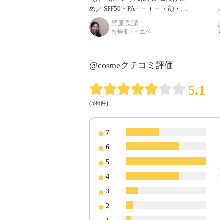
め／ SPF50・PA＋＋＋＋ ＜顔・か
／ 世界では
らだ用＞ 肌を明るくみせるトーン
野原 梨菜
アップ タイプ 下地効果もあるの
乾燥肌 / イエベ
で日焼け止
@cosmeクチコミ評価
5.1
(596件)
7
6
5
4
3
2