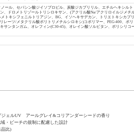
タノール、セバシン酸ジイソプロピル、炭酸ジカプリリル、エチルヘキシルト
ジメチコン、ドロメトリゾールトリシロキサン、(アクリル酸Na/アクリロイルジメ
メトキシフェニルトリアジン、BG、イソヘキサデカン、トリエトキシカプリリ
アクリレーツ/メタクリル酸ポリトリメチルシロキシ)コポリマー、PEG-400、
コン、キサンタンガム、オレフィン(C30-45)、オレイン酸ソルビタン、ポリシリコー
ジェルUV アールグレイ&コリアンダーシードの香り
地域・ビーチの規制に配慮した設計
品比)