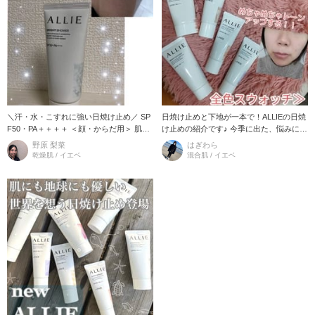
＼汗・水・こすれに強い日焼け止め／ SP
日焼け止めと下地が一本で！ALLIEの日焼
F50・PA＋＋＋＋ ＜顔・からだ用＞ 肌を
け止めの紹介です♪ 今季に出た、悩みにあ
明るくみせるトーンアップ タイプ 下地
わせて選べる色付きタイプが3種類、顔に
野原 梨菜
はぎわら
効果もあるので日焼け止
も体にも塗れるトーンアッ
乾燥肌 / イエベ
混合肌 / イエベ