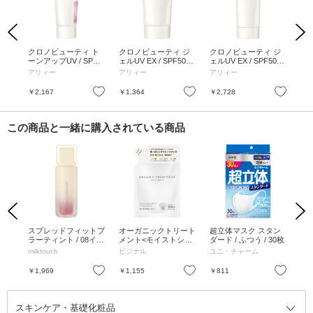
Previous
Next
 カ
クロノビューティ ト
クロノビューティ ジ
クロノビューティ ジ
ク
V /
ーンアップUV / SPF5
ェルUV EX / SPF50+ /
ェルUV EX / SPF50+ /
ルクU
/ 限
0+ / PA++++ / 本体 / 02
PA++++ / 本体 / 40g /
PA++++ / 本体 / 90g /
PA+
アリィー
アリィー
アリィー
ア
 /
/ 60g / フリュイローズ
無香料
無香料
無
&ゼラニウムの香り
お気に入り
お気に入り
お気に入り
￥2,167
￥1,364
￥2,728
￥2
この商品と一緒に購入されている商品
Previous
Next
グ&
スプレッドフィットブ
オーガニックトリート
超立体マスク スタン
ク
ター
ラーティント / 08イー
メント<モイストシャ
ダード / ふつう / 30枚
(ハ
ット
ブンヒップ / 3.8g
イン> / つめかえ / 400
替え
milktouch
ビジナル
ユニ・チャーム
ソ
ml(つめかえ)
ス
お気に入り
お気に入り
お気に入り
￥1,969
￥1,155
￥811
￥5
スキンケア・基礎化粧品