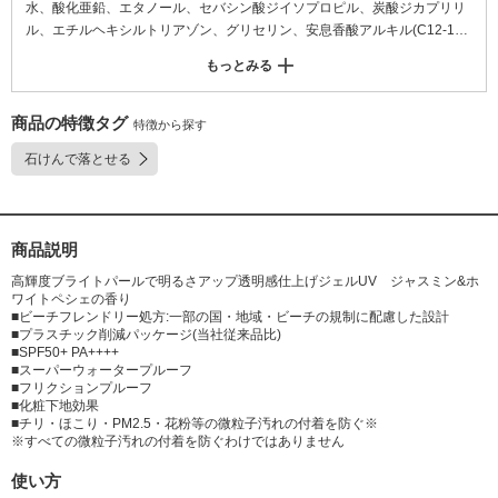
水、酸化亜鉛、エタノール、セバシン酸ジイソプロピル、炭酸ジカプリリ
ル、エチルヘキシルトリアゾン、グリセリン、安息香酸アルキル(C12-1
5)、ジメチコン、酸化チタン、ドロメトリゾールトリシロキサン、(アクリ
もっとみる
ル酸Na/アクリロイルジメチルタウリンNa)コポリマー、マイカ、ビスエチ
ルヘキシルオキシフェノールメトキシフェニルトリアジン、BG、イソヘキ
サデカン、トリエトキシカプリリルシラン、ポリアクリル酸アルキル(C10
商品の特徴タグ
特徴から探す
-30)、シリカ、(アクリレーツ/メタクリル酸ポリトリメチルシロキシ)コポ
石けんで落とせる
リマー、PEG-400、ポリソルベート80、アルキル(C30-45)メチコン、香
料、キサンタンガム、オレフィン(C30-45)、オレイン酸ソルビタン、ポリ
シリコーン-9、EDTA-2Na、ヒアルロン酸Na、青1
商品説明
高輝度ブライトパールで明るさアップ透明感仕上げジェルUV ジャスミン&ホ
ワイトペシェの香り
■ビーチフレンドリー処方:一部の国・地域・ビーチの規制に配慮した設計
■プラスチック削減パッケージ(当社従来品比)
■SPF50+ PA++++
■スーパーウォータープルーフ
■フリクションプルーフ
■化粧下地効果
■チリ・ほこり・PM2.5・花粉等の微粒子汚れの付着を防ぐ※
※すべての微粒子汚れの付着を防ぐわけではありません
使い方