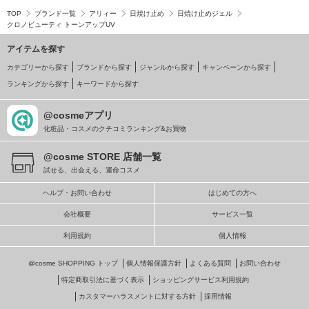
TOP
ブランド一覧
アリィー
日焼け止め
日焼け止めジェル
クロノビューティ トーンアップUV
アイテムを探す
カテゴリーから探す
ブランドから探す
ジャンルから探す
キャンペーンから探す
ランキングから探す
キーワードから探す
@cosmeアプリ
化粧品・コスメのクチコミランキング&お買物
@cosme STORE 店舗一覧
試せる、出会える、運命コスメ
ヘルプ・お問い合わせ
はじめての方へ
会社概要
サービス一覧
利用規約
個人情報
@cosme SHOPPING トップ
個人情報保護方針
よくある質問
お問い合わせ
特定商取引法に基づく表示
ショッピングサービス利用規約
カスタマーハラスメントに対する方針
採用情報