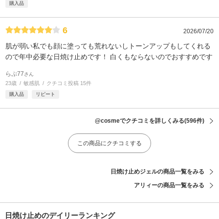
購入品
6
2026/07/20
肌が弱い私でも顔に塗っても荒れないしトーンアップもしてくれる
ので年中必要な日焼け止めです！ 白くもならないのでおすすめです
らぷ77
さん
23歳
敏感肌
クチコミ投稿 15件
購入品
リピート
@cosmeでクチコミを詳しくみる
(596件)
この商品にクチコミする
日焼け止めジェルの商品一覧をみる
アリィーの商品一覧をみる
日焼け止めのデイリーランキング