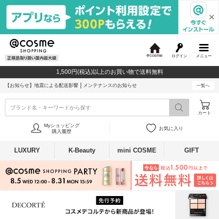
ログイン
メニュー
@
c
1,500円(税込)以上のお買い物で送料無料
o
s
【お知らせ】
地震による配送影響
メンテナンスのお知らせ
一覧へ
m
e
ブランド名・キーワードから探す
カート
Myショッピング
お気に入り
購入履歴
LUXURY
K-Beauty
mini COSME
GIFT