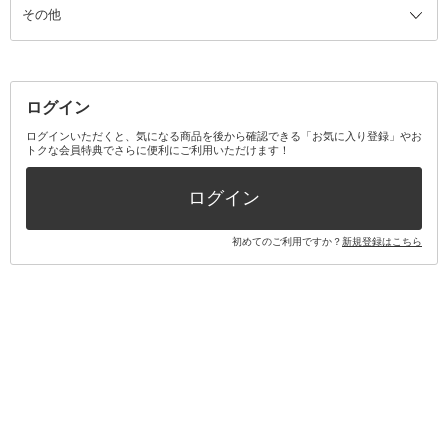
その他
ミラー・鏡
消臭剤・芳香剤
歯ブラシ
キット・セット全て
詰替容器・アトマイザー
ファブリックミスト
デンタルフロス
スキンケアキット
その他メイクアップ・ケアグッズ
マスク・ティッシュ
マウスウォッシュ・スプレー
ベースメイクキット
その他全て
その他日用品・雑貨
口臭清涼・ケア剤
メイクアップキット
その他
ログイン
その他オーラルケア
ボディケアキット
ヘアケアキット
ログインいただくと、気になる商品を後から確認できる「お気に入り登録」やお
トクな会員特典でさらに便利にご利用いただけます！
その他キット・セット
ログイン
初めてのご利用ですか？
新規登録はこちら