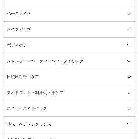
ベースメイク
スキンケア・基礎化粧品全て
クレンジング
メイクアップ
洗顔料
ベースメイク全て
化粧水
化粧下地・コントロールカラー
ボディケア
美容液
BBクリーム
メイクアップ全て
乳液
CCクリーム
マスカラ・マスカラ下地
ボディソープ・ハンドソープ・石
シャンプー・ヘアケア・ヘアスタイリング
オールインワン化粧品
コンシーラー
まつげ美容液
ボディケア全て
フェイスクリーム
ファンデーション
つけまつげ
けん
シャンプー・ヘアケア・ヘアスタ
日焼け対策・ケア
フェイスオイル・バーム
フェイスパウダー
アイシャドウ
ボディケア
化粧液
その他ベースメイク
アイシャドウベース
ハンドケア
シャンプー・コンディショナー
イリング全て
デオドラント・制汗剤・汗ケア
ブースター・導入液
アイブロウ・眉マスカラ
レッグ・フットケア
洗い流さないトリートメント
日焼け対策・ケア全て
シートパック・マスク
アイライナー
ネック・デコルテケア
ヘアパック・ヘアマスク
日焼け止め
デオドラント・制汗剤・汗ケア全
ボディ用デオドラント・制汗剤・
ネイル・ネイルグッズ
洗い流すパック・マスク
チーク
バストケア
ヘアスタイリング剤
サンオイル・タンニング
アイクリーム・アイケア
口紅・リップグロス
ヒップケア
ヘアカラー・カラーリング
アフターサンケア
て
汗ケア
フット用デオドラント・制汗剤・
香水・ヘアフレグランス
リップクリーム・リップケア
ハイライト・シェーディング
ネイルケア
頭皮ケア・育毛剤
その他日焼け対策・UVケア
ネイル・ネイルグッズ全て
ゴマージュ・ピーリング
その他メイクアップ
ネイルケアグッズ
パーマ液
マニキュア
汗ケア
その他シャンプー・ヘアケア・ヘ