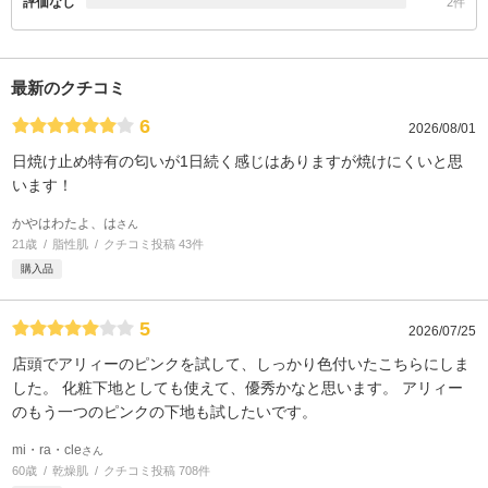
評価なし
2件
最新のクチコミ
6
2026/08/01
日焼け止め特有の匂いが1日続く感じはありますが焼けにくいと思
います！
かやはわたよ、は
さん
21歳
脂性肌
クチコミ投稿 43件
購入品
5
2026/07/25
店頭でアリィーのピンクを試して、しっかり色付いたこちらにしま
した。 化粧下地としても使えて、優秀かなと思います。 アリィー
のもう一つのピンクの下地も試したいです。
mi・ra・cle
さん
60歳
乾燥肌
クチコミ投稿 708件