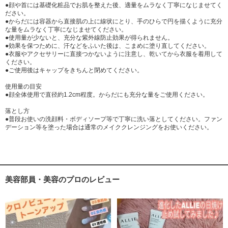
●顔や首には基礎化粧品でお肌を整えた後、適量をムラなく丁寧になじませてく
ださい。
●からだには容器から直接肌の上に線状にとり、手のひらで円を描くように充分
な量をムラなく丁寧になじませてください。
●使用量が少ないと、充分な紫外線防止効果が得られません。
●効果を保つために、汗などをふいた後は、こまめに塗り直してください。
●衣服やアクセサリーに直接つかないように注意し、乾いてから衣服を着用して
ください。
●ご使用後はキャップをきちんと閉めてください。
使用量の目安
●顔全体使用で直径約1.2cm程度。からだにも充分な量をご使用ください。
落とし方
●普段お使いの洗顔料・ボディソープ等で丁寧に洗い落としてください。ファン
デーション等を塗った場合は通常のメイククレンジングをお使いください。
美容部員・美容のプロのレビュー