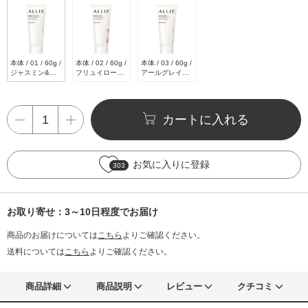
本体 / 01 / 60g /
本体 / 02 / 60g /
本体 / 03 / 60g /
ジャスミン&ホ
フリュイローズ
アールグレイ&
ワイトペシェの
&ゼラニウムの
コリアンダーシ
香り
香り
ードの香り
カートに入れる
お気に入りに登録
303
お取り寄せ：3～10日程度でお届け
商品のお届けについては
こちら
よりご確認ください。
送料については
こちら
よりご確認ください。
商品詳細
商品説明
レビュー
クチコミ