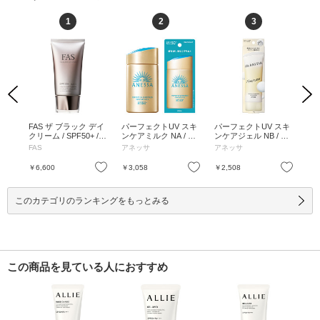
1
2
3
Previous
Next
senc
FAS ザ ブラック デイ
パーフェクトUV スキ
パーフェクトUV スキ
U
F50
クリーム / SPF50+ / P
ンケアミルク NA / SP
ンケアジェル NB / SP
リ
/ 本
A++++ / 40g / ベタつ
F50+ / PA++++ / 60mL
F50+ / PA++++ / 90g /
ト /
FAS
アネッサ
アネッサ
コ
かない / 40g
/ 本体 / フルーティー
本体 / ホワイトフロー
0m
フローラルの香り / さ
ラルの香り / うるおっ
グ
お気に入り
お気に入り
お気に入り
￥6,600
￥3,058
￥2,508
￥4
らさら / 60mL
てべたつかない / 90g
30
このカテゴリのランキングをもっとみる
この商品を見ている人におすすめ