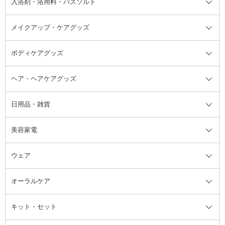
入浴剤・浴用料・バスソルト
顔用マッサージ料
脱毛・除毛ケア
ジェルネイル
香水・ヘアフレグランス全て
その他スキンケア
その他ボディケア
ネイルアートグッズ
香水
アスタイリング
メイクアップ・ケアグッズ
リムーバー・除光液
フレグランスミスト
入浴剤・浴用料・バスソルト全て
ヘアフレグランス
入浴剤・浴用料
ボディケアグッズ
その他香水・ヘアフレグランス
バスソルト
メイクアップ・ケアグッズ全て
パフ・スポンジ
ヘア・ヘアケアグッズ
コットン・綿棒
ボディケアグッズ全て
あぶらとり紙
ボディ・バスグッズ
日用品・雑貨
洗顔グッズ
マッサージ・ボディケアグッズ
ヘア・ヘアケアグッズ全て
ビューラー
アイケアグッズ
ヘアブラシ
美容家電
ブラシ・チップ
かかと・角質ケアグッズ
ヘアゴム
日用品・雑貨全て
二重まぶた用アイテム
エクササイズ器具・グッズ
ヘアピン・ヘアクリップ
洗剤
ウェア
ツィザー・毛抜き
絆創膏
ヘアバンド
柔軟剤
美容家電全て
眉・鼻毛・甘皮はさみ
その他ボディケアグッズ
ヘアカーラー
サニタリー・生理用品
フェイスケア美容家電
ルームフレグランス・ディフュー
オーラルケア
カミソリ
ヘッドマッサージブラシ
ボディケア美容家電
ウェア全て
角栓抜き
その他ヘア・ヘアケアグッズ
エッセンシャルオイル
ヘアケアスタイリング美容家電
インナー
ザー
ファンデーション・パウダーケー
キット・セット
アロマキャンドル
その他美容家電
レッグウェア
オーラルケア全て
化粧ポーチ・メイクボックス
お香・インセンス
その他ウェア
歯磨き粉
ス