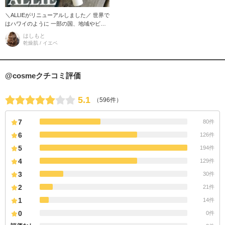
＼ALLIEがリニューアルしました／ 世界で
はハワイのように 一部の国、地域やビー
チで特定の成分を含む日焼け止めの持ち
はしもと
込みや販売が規制されてい
乾燥肌 / イエベ
@cosmeクチコミ評価
5.1
（596件）
7
80件
6
126件
5
194件
4
129件
3
30件
2
21件
1
14件
0
0件