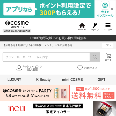
ログイン
メニュー
@
c
1,500円(税込)以上のお買い物で送料無料
o
s
【お知らせ】
地震による配送影響
メンテナンスのお知らせ
一覧へ
m
e
ブランド名・キーワードから探す
カート
Myショッピング
お気に入り
購入履歴
LUXURY
K-Beauty
mini COSME
GIFT