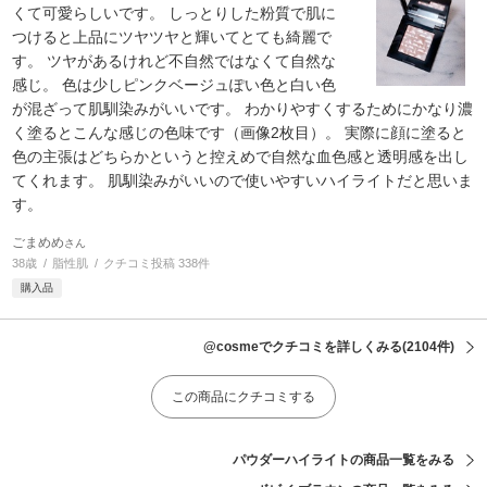
くて可愛らしいです。 しっとりした粉質で肌に
つけると上品にツヤツヤと輝いてとても綺麗で
す。 ツヤがあるけれど不自然ではなくて自然な
感じ。 色は少しピンクベージュぽい色と白い色
が混ざって肌馴染みがいいです。 わかりやすくするためにかなり濃
く塗るとこんな感じの色味です（画像2枚目）。 実際に顔に塗ると
色の主張はどちらかというと控えめで自然な血色感と透明感を出し
てくれます。 肌馴染みがいいので使いやすいハイライトだと思いま
す。
ごまめめ
さん
38歳
脂性肌
クチコミ投稿 338件
購入品
@cosmeでクチコミを詳しくみる
(2104件)
この商品にクチコミする
パウダーハイライトの商品一覧をみる