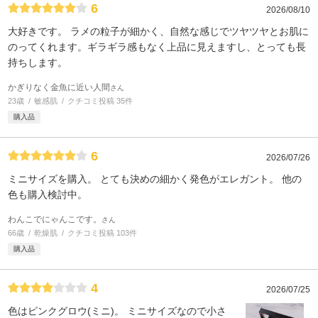
6
2026/08/10
大好きです。 ラメの粒子が細かく、自然な感じでツヤツヤとお肌に
のってくれます。ギラギラ感もなく上品に見えますし、とっても長
持ちします。
かぎりなく金魚に近い人間
さん
23歳
敏感肌
クチコミ投稿 35件
購入品
6
2026/07/26
ミニサイズを購入。 とても決めの細かく発色がエレガント。 他の
色も購入検討中。
わんこでにゃんこです。
さん
66歳
乾燥肌
クチコミ投稿 103件
購入品
4
2026/07/25
色はピンクグロウ(ミニ)。 ミニサイズなので小さ