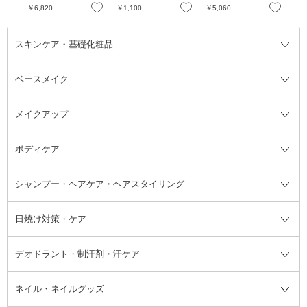
お気に入り
お気に入り
お気に入り
￥6,820
￥1,100
￥5,060
￥4
スキンケア・基礎化粧品
ベースメイク
スキンケア・基礎化粧品全て
クレンジング
メイクアップ
洗顔料
ベースメイク全て
化粧水
化粧下地・コントロールカラー
ボディケア
美容液
BBクリーム
メイクアップ全て
乳液
CCクリーム
マスカラ・マスカラ下地
ボディソープ・ハンドソープ・石
シャンプー・ヘアケア・ヘアスタイリング
オールインワン化粧品
コンシーラー
まつげ美容液
ボディケア全て
フェイスクリーム
ファンデーション
つけまつげ
けん
シャンプー・ヘアケア・ヘアスタ
日焼け対策・ケア
フェイスオイル・バーム
フェイスパウダー
アイシャドウ
ボディケア
化粧液
その他ベースメイク
アイシャドウベース
ハンドケア
シャンプー・コンディショナー
イリング全て
デオドラント・制汗剤・汗ケア
ブースター・導入液
アイブロウ・眉マスカラ
レッグ・フットケア
洗い流さないトリートメント
日焼け対策・ケア全て
シートパック・マスク
アイライナー
ネック・デコルテケア
ヘアパック・ヘアマスク
日焼け止め
デオドラント・制汗剤・汗ケア全
ボディ用デオドラント・制汗剤・
ネイル・ネイルグッズ
洗い流すパック・マスク
チーク
バストケア
ヘアスタイリング剤
サンオイル・タンニング
アイクリーム・アイケア
口紅・リップグロス
ヒップケア
ヘアカラー・カラーリング
アフターサンケア
て
汗ケア