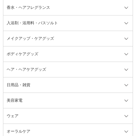
フット用デオドラント・制汗剤・
香水・ヘアフレグランス
リップクリーム・リップケア
ハイライト・シェーディング
ネイルケア
頭皮ケア・育毛剤
その他日焼け対策・UVケア
ネイル・ネイルグッズ全て
ゴマージュ・ピーリング
その他メイクアップ
ネイルケアグッズ
パーマ液
マニキュア
汗ケア
その他シャンプー・ヘアケア・ヘ
入浴剤・浴用料・バスソルト
顔用マッサージ料
脱毛・除毛ケア
ジェルネイル
香水・ヘアフレグランス全て
その他スキンケア
その他ボディケア
ネイルアートグッズ
香水
アスタイリング
メイクアップ・ケアグッズ
リムーバー・除光液
フレグランスミスト
入浴剤・浴用料・バスソルト全て
ヘアフレグランス
入浴剤・浴用料
ボディケアグッズ
その他香水・ヘアフレグランス
バスソルト
メイクアップ・ケアグッズ全て
パフ・スポンジ
ヘア・ヘアケアグッズ
コットン・綿棒
ボディケアグッズ全て
あぶらとり紙
ボディ・バスグッズ
日用品・雑貨
洗顔グッズ
マッサージ・ボディケアグッズ
ヘア・ヘアケアグッズ全て
ビューラー
アイケアグッズ
ヘアブラシ
美容家電
ブラシ・チップ
かかと・角質ケアグッズ
ヘアゴム
日用品・雑貨全て
二重まぶた用アイテム
エクササイズ器具・グッズ
ヘアピン・ヘアクリップ
洗剤
ウェア
ツィザー・毛抜き
絆創膏
ヘアバンド
柔軟剤
美容家電全て
眉・鼻毛・甘皮はさみ
その他ボディケアグッズ
ヘアカーラー
サニタリー・生理用品
フェイスケア美容家電
ルームフレグランス・ディフュー
オーラルケア
カミソリ
ヘッドマッサージブラシ
ボディケア美容家電
ウェア全て
角栓抜き
その他ヘア・ヘアケアグッズ
エッセンシャルオイル
ヘアケアスタイリング美容家電
インナー
ザー