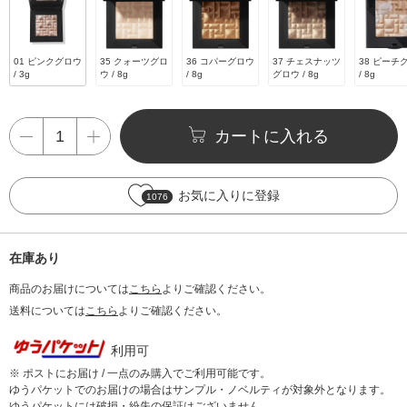
01 ピンクグロウ
35 クォーツグロ
36 コパーグロウ
37 チェスナッツ
38 ピーチ
/ 3g
ウ / 8g
/ 8g
グロウ / 8g
/ 8g
カートに入れる
お気に入りに登録
1076
在庫あり
商品のお届けについては
こちら
よりご確認ください。
送料については
こちら
よりご確認ください。
利用可
※ ポストにお届け / 一点のみ購入でご利用可能です。
ゆうパケットでのお届けの場合はサンプル・ノベルティが対象外となります。
ゆうパケットには破損・紛失の保証はございません。