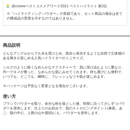
@cosmeベストコスメアワード2021 ベストハイライト 第3位
※『ハイライティング パウダー』の実績であり、セット商品の場合は全て
の構成品の受賞を示すものではありません。
商品説明
どんなアングルからでも光を受けとめ、肌自ら発光するような自然で立体感の
ある輝きが楽しめる人気ハイライターのミニサイズ。
シルクのように軽くなめらかなテクスチャーで、肌に溶け込むように重なり、
均一でキメが整った、なめらかな肌にみせてくれます。持ち運びにも便利で、
いつでも、どこでも、瞬時に、フレッシュなツヤ肌が楽しめます。
※パッケージは予告なく変更となる場合がございます。
使い方
ブラシでパウダーを取り、余分な粉を落とした後、頬骨に沿って少しずつパウ
ダーを塗布します。仕上りのお好みで、肌のストロビングポイント(鼻筋、あ
ご、額の中心、上唇の山や眉頭)にも、パウダーを塗布します。