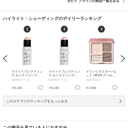
ボビイ ブラウンの商品一覧をみる
ハイライト・シェーディングのデイリーランキング
1
2
3
Previous
Next
ウダ
ライトリフレクティン
ライトリフレクティン
メリハリマスターパレ
ブイ
/ 9
グ ルミナイジングス
グ ルミナイジングス
ット / #01N クールト
03
 9g
ティック / 04232 ERO
ティック / 04233 HEA
ーン / 9g / #01N クー
ル 
NARS(ナーズ)
NARS(ナーズ)
JUDYDOLL
PE
S / 7g / 04232 EROS /
VENLY / 7g / 04233 H
ルトーン / 9g
シュ
7g
EAVENLY / 7g
お気に入り
お気に入り
お気に入り
￥6,160
￥6,160
￥2,090
￥1
このカテゴリのランキングをもっとみる
この商品を見ている人におすすめ