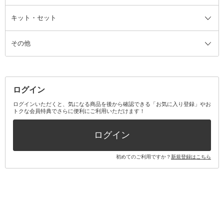
ファンデーション・パウダーケー
キット・セット
アロマキャンドル
その他美容家電
レッグウェア
オーラルケア全て
化粧ポーチ・メイクボックス
お香・インセンス
その他ウェア
歯磨き粉
ス
その他
ミラー・鏡
消臭剤・芳香剤
歯ブラシ
キット・セット全て
詰替容器・アトマイザー
ファブリックミスト
デンタルフロス
スキンケアキット
その他メイクアップ・ケアグッズ
マスク・ティッシュ
マウスウォッシュ・スプレー
ベースメイクキット
その他全て
その他日用品・雑貨
口臭清涼・ケア剤
メイクアップキット
その他
ログイン
その他オーラルケア
ボディケアキット
ヘアケアキット
ログインいただくと、気になる商品を後から確認できる「お気に入り登録」やお
トクな会員特典でさらに便利にご利用いただけます！
その他キット・セット
ログイン
初めてのご利用ですか？
新規登録はこちら