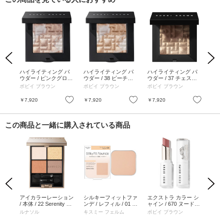
Previous
Next
イラ
ハイライティング パ
ハイライティング パ
ハイライティング パ
ハ
 フェ
ウダー / ピンクグロウ
ウダー / 38 ピーチグ
ウダー / 37 チェスナ
ウダ
0.8
/ 8g
ロウ / 8g
ッツグロウ / 8g
ロウ
ボビイ ブラウン
ボビイ ブラウン
ボビイ ブラウン
ボ
お気に入り
お気に入り
お気に入り
￥7,920
￥7,920
￥7,920
￥7
この商品と一緒に購入されている商品
Previous
Next
マス
アイカラーレーション
シルキーフィットファ
エクストラ カラー シ
ラ
アリ
/ 本体 / 22 Serenity Fu
ンデ / レフィル / 01 ラ
ャイン / 670 ヌードシ
ー
 0
sion / 6.7g
イトオークル / 8.8g
ュガー / 3g
ティ
ルナソル
キスミー フェルム
ボビイ ブラウン
M・
キス
ラッ