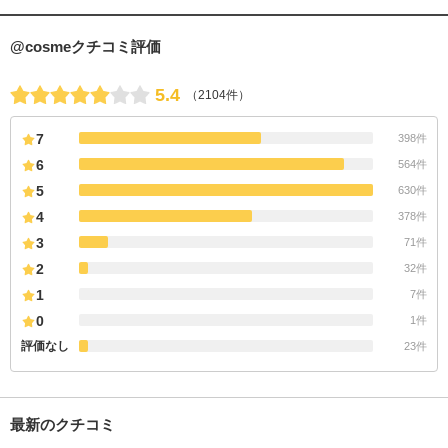
@cosmeクチコミ評価
5.4
（2104件）
7
398件
6
564件
5
630件
4
378件
3
71件
2
32件
1
7件
0
1件
評価なし
23件
最新のクチコミ