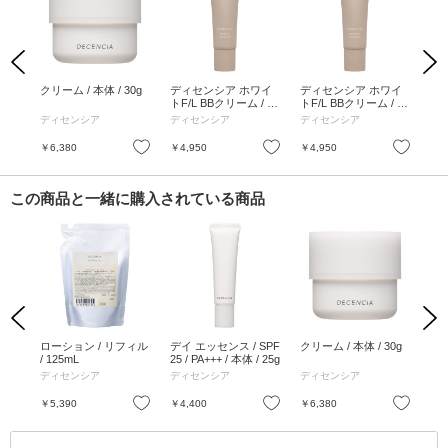
Previous
Next
ーミ
クリーム / 本体 / 30g
ディセンシア ホワイ
ディセンシア ホワイ
つ
ショ
トF/L BBクリーム / ナ
トF/L BBクリーム / ラ
ーム
++++
チュラルベージュ / 25
イトベージュ / 25g
0g
ディセンシア
ディセンシア
ディセンシア
デ
ラル
g
お気に入り
お気に入り
お気に入り
￥6,380
￥4,950
￥4,950
￥3
この商品と一緒に購入されている商品
Previous
Next
 根
ローション / リフィル
デイ エッセンス / SPF
クリーム / 本体 / 30g
ロー
つめ
/ 125mL
25 / PA+++ / 本体 / 25g
5m
気分
ディセンシア
ディセンシア
ディセンシア
デ
ック
お気に入り
お気に入り
お気に入り
￥5,390
￥4,400
￥6,380
￥5