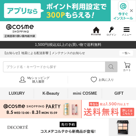
ログイン
メニュー
@
c
1,500円(税込)以上のお買い物で送料無料
o
s
【お知らせ】
地震による配送影響
メンテナンスのお知らせ
一覧へ
m
e
ブランド名・キーワードから探す
カート
Myショッピング
お気に入り
購入履歴
LUXURY
K-Beauty
mini COSME
GIFT