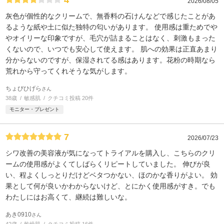
4
2026/08/05
灰色が個性的なクリームで、無香料の石けんなどで感じたことがあ
るような紙や土に似た独特の匂いがあります。 使用感は重ためでや
やオイリーな印象ですが、毛穴が詰まることはなく、刺激もまった
くないので、いつでも安心して使えます。 肌への効果は正直あまり
分からないのですが、保湿されてる感はあります。花粉の時期なら
荒れから守ってくれそうな気がします。
ちょびひげら
さん
38歳
敏感肌
クチコミ投稿 20件
モニター・プレゼント
7
2026/07/23
シワ改善の美容液が気になってトライアルを購入し、こちらのクリ
ームの使用感がよくてしばらくリピートしていました。 伸びが良
い、程よくしっとりだけどベタつかない、ほのかな香りがよい。 効
果として何が良いかわからないけど、とにかく使用感がすき。でも
わたしにはお高くて、継続は難しいな。
あき0910
さん