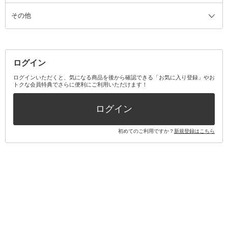
その他
ミラー・鏡
消臭剤・芳香剤
歯ブラシ
キット・セット全て
詰替容器・アトマイザー
ファブリックミスト
デンタルフロス
スキンケアキット
その他メイクアップ・ケアグッズ
マスク・ティッシュ
マウスウォッシュ・スプレー
ベースメイクキット
その他全て
その他日用品・雑貨
口臭清涼・ケア剤
メイクアップキット
その他
ログイン
その他オーラルケア
ボディケアキット
ヘアケアキット
ログインいただくと、気になる商品を後から確認できる「お気に入り登録」やお
トクな会員特典でさらに便利にご利用いただけます！
その他キット・セット
ログイン
初めてのご利用ですか？
新規登録はこちら