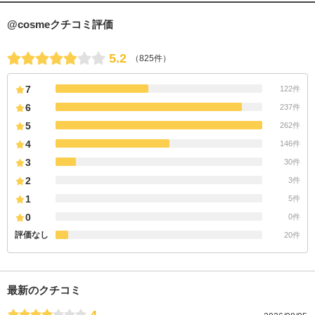
@cosmeクチコミ評価
5.2
（825件）
7
122件
6
237件
5
262件
4
146件
3
30件
2
3件
1
5件
0
0件
評価なし
20件
最新のクチコミ