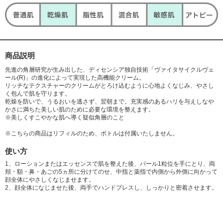
商品説明
先進の角層研究が生み出した、ディセンシア独自技術「ヴァイタサイクルヴェ
ール(R)」の進化によって実現した高機能クリーム。
リッチなテクスチャーのクリームがとろけ込むように心地よくなじみ、やさし
く包んで肌を守ります。
乾燥を防いで、うるおいを逃さず、翌朝まで。充実感のあるハリを与えしなや
かさに満ちた美しい肌のために必要な環境を整えます。
※美しくすこやかな肌へ導く疑似角層のこと
※こちらの商品はリフィルのため、ボトルは付属いたしません。
使い方
1、ローションまたはエッセンスで肌を整えた後、パール1粒位を手にとり、両
頬・額・鼻・あごの5ヵ所に分けてのせ、中指と薬指で内側から外側に向かって
顔全体にやさしくなじませます。
2、顔全体になじませた後、両手でハンドプレスし、しっかりと密着させます。