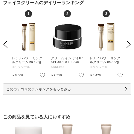
フェイスクリームのデイリーランキング
1
2
3
Previous
Next
ニュ
レチノパワー リンク
クリーム イン デイII /
レチノパワー リンク
ビ
 50
ルクリーム ba / 22g /
SPF30 / PA+++ / 40g /
ルクリーム ba / 22g /
リ
本体 / 心地よいアクア
本体 / 40g
詰替え、限定品 / 心地
ス 
エリクシール
KANEBO
エリクシール
ボ
フローラルの香り / 22
よいアクアフローラル
mL
g
の香り / 22g
お気に入り
お気に入り
お気に入り
￥8,800
￥9,350
￥8,470
￥1
このカテゴリのランキングをもっとみる
この商品を見ている人におすすめ