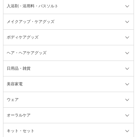
その他シャンプー・ヘアケア・ヘ
入浴剤・浴用料・バスソルト
顔用マッサージ料
脱毛・除毛ケア
ジェルネイル
香水・ヘアフレグランス全て
その他スキンケア
その他ボディケア
ネイルアートグッズ
香水
アスタイリング
メイクアップ・ケアグッズ
リムーバー・除光液
フレグランスミスト
入浴剤・浴用料・バスソルト全て
ヘアフレグランス
入浴剤・浴用料
ボディケアグッズ
その他香水・ヘアフレグランス
バスソルト
メイクアップ・ケアグッズ全て
パフ・スポンジ
ヘア・ヘアケアグッズ
コットン・綿棒
ボディケアグッズ全て
あぶらとり紙
ボディ・バスグッズ
日用品・雑貨
洗顔グッズ
マッサージ・ボディケアグッズ
ヘア・ヘアケアグッズ全て
ビューラー
アイケアグッズ
ヘアブラシ
美容家電
ブラシ・チップ
かかと・角質ケアグッズ
ヘアゴム
日用品・雑貨全て
二重まぶた用アイテム
エクササイズ器具・グッズ
ヘアピン・ヘアクリップ
洗剤
ウェア
ツィザー・毛抜き
絆創膏
ヘアバンド
柔軟剤
美容家電全て
眉・鼻毛・甘皮はさみ
その他ボディケアグッズ
ヘアカーラー
サニタリー・生理用品
フェイスケア美容家電
ルームフレグランス・ディフュー
オーラルケア
カミソリ
ヘッドマッサージブラシ
ボディケア美容家電
ウェア全て
角栓抜き
その他ヘア・ヘアケアグッズ
エッセンシャルオイル
ヘアケアスタイリング美容家電
インナー
ザー
ファンデーション・パウダーケー
キット・セット
アロマキャンドル
その他美容家電
レッグウェア
オーラルケア全て
化粧ポーチ・メイクボックス
お香・インセンス
その他ウェア
歯磨き粉
ス