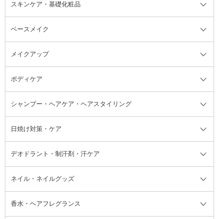
スキンケア・基礎化粧品
ベースメイク
スキンケア・基礎化粧品全て
クレンジング
メイクアップ
洗顔料
ベースメイク全て
化粧水
化粧下地・コントロールカラー
ボディケア
美容液
BBクリーム
メイクアップ全て
乳液
CCクリーム
マスカラ・マスカラ下地
ボディソープ・ハンドソープ・石
シャンプー・ヘアケア・ヘアスタイリング
オールインワン化粧品
コンシーラー
まつげ美容液
ボディケア全て
フェイスクリーム
ファンデーション
つけまつげ
けん
シャンプー・ヘアケア・ヘアスタ
日焼け対策・ケア
フェイスオイル・バーム
フェイスパウダー
アイシャドウ
ボディケア
化粧液
その他ベースメイク
アイシャドウベース
ハンドケア
シャンプー・コンディショナー
イリング全て
デオドラント・制汗剤・汗ケア
ブースター・導入液
アイブロウ・眉マスカラ
レッグ・フットケア
洗い流さないトリートメント
日焼け対策・ケア全て
シートパック・マスク
アイライナー
ネック・デコルテケア
ヘアパック・ヘアマスク
日焼け止め
デオドラント・制汗剤・汗ケア全
ボディ用デオドラント・制汗剤・
ネイル・ネイルグッズ
洗い流すパック・マスク
チーク
バストケア
ヘアスタイリング剤
サンオイル・タンニング
アイクリーム・アイケア
口紅・リップグロス
ヒップケア
ヘアカラー・カラーリング
アフターサンケア
て
汗ケア
フット用デオドラント・制汗剤・
香水・ヘアフレグランス
リップクリーム・リップケア
ハイライト・シェーディング
ネイルケア
頭皮ケア・育毛剤
その他日焼け対策・UVケア
ネイル・ネイルグッズ全て
ゴマージュ・ピーリング
その他メイクアップ
ネイルケアグッズ
パーマ液
マニキュア
汗ケア