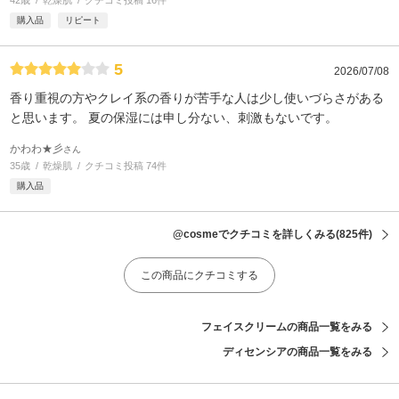
42歳
乾燥肌
クチコミ投稿 16件
購入品
リピート
5
2026/07/08
香り重視の方やクレイ系の香りが苦手な人は少し使いづらさがある
と思います。 夏の保湿には申し分ない、刺激もないです。
かわわ★彡
さん
35歳
乾燥肌
クチコミ投稿 74件
購入品
@cosmeでクチコミを詳しくみる
(825件)
この商品にクチコミする
フェイスクリームの商品一覧をみる
ディセンシアの商品一覧をみる