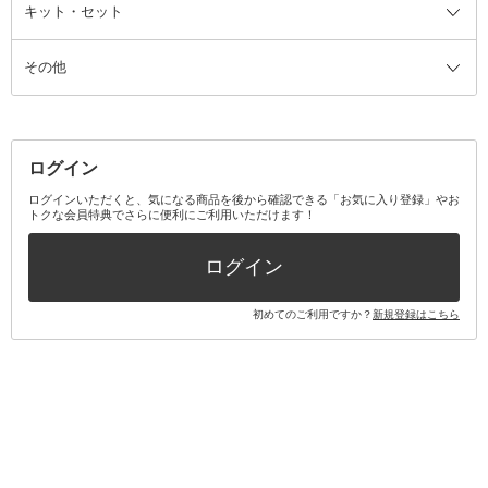
ファンデーション・パウダーケー
キット・セット
アロマキャンドル
その他美容家電
レッグウェア
オーラルケア全て
化粧ポーチ・メイクボックス
お香・インセンス
その他ウェア
歯磨き粉
ス
その他
ミラー・鏡
消臭剤・芳香剤
歯ブラシ
キット・セット全て
詰替容器・アトマイザー
ファブリックミスト
デンタルフロス
スキンケアキット
その他メイクアップ・ケアグッズ
マスク・ティッシュ
マウスウォッシュ・スプレー
ベースメイクキット
その他全て
その他日用品・雑貨
口臭清涼・ケア剤
メイクアップキット
その他
ログイン
その他オーラルケア
ボディケアキット
ヘアケアキット
ログインいただくと、気になる商品を後から確認できる「お気に入り登録」やお
トクな会員特典でさらに便利にご利用いただけます！
その他キット・セット
ログイン
初めてのご利用ですか？
新規登録はこちら