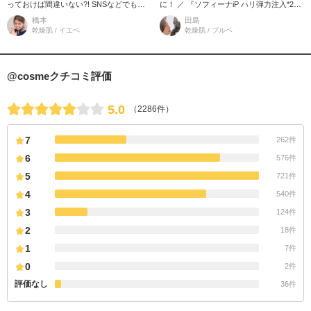
っておけば間違いない?! SNSなどでも人
に！ ／ 『ソフィーナiP ハリ弾力注入*2美
気の3品をチェックしました♪ 1,水光ピー
容液』 肌の角層まで潤いを届け、ふっく
橋本
田島
リング泡セラム 洗顔後最初
らとしたハリを与えることで
乾燥肌 / イエベ
乾燥肌 / ブルベ
@cosmeクチコミ評価
5.0
（2286件）
7
262件
6
576件
5
721件
4
540件
3
124件
2
18件
1
7件
0
2件
評価なし
36件