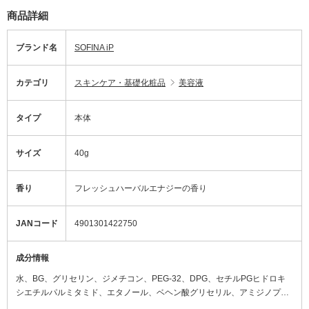
商品詳細
ブランド名
SOFINA iP
カテゴリ
スキンケア・基礎化粧品
美容液
タイプ
本体
サイズ
40g
香り
フレッシュハーバルエナジーの香り
JANコード
4901301422750
成分情報
水、BG、グリセリン、ジメチコン、PEG-32、DPG、セチルPGヒドロキ
シエチルパルミタミド、エタノール、ベヘン酸グリセリル、アミジノプロ
リン、ローズマリー葉エキス、ワレモコウエキス、ショウガ根エキス、マ