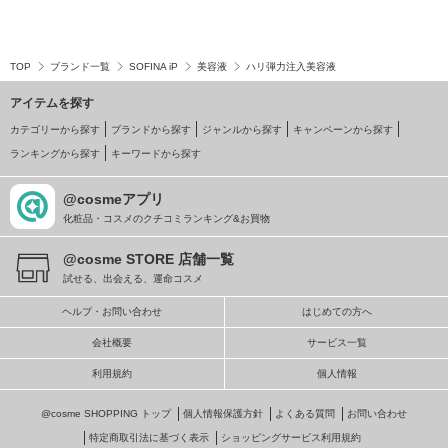
TOP
ブランド一覧
SOFINA iP
美容液
ハリ弾力注入美容液
アイテムを探す
カテゴリーから探す
ブランドから探す
ジャンルから探す
キャンペーンから探す
ランキングから探す
キーワードから探す
@cosmeアプリ
化粧品・コスメのクチコミランキング&お買物
@cosme STORE 店舗一覧
試せる、出会える、運命コスメ
ヘルプ・お問い合わせ
はじめての方へ
会社概要
サービス一覧
利用規約
個人情報
@cosme SHOPPING トップ
個人情報保護方針
よくある質問
お問い合わせ
特定商取引法に基づく表示
ショッピングサービス利用規約