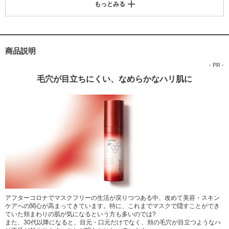
もっとみる
ンニトール、アセチルヘキサペプチド-8、セイヨウトチノキ種子エキス、
ヒバマタエキス、チューベロース多糖体、アスナロ枝エキス、レモン果実
エキス、アルギニン、ステアロイルグルタミン酸、ラウロイルグルタミン
酸ジ(オクチルドデシル/フィトステリル/ベヘニル)、(アクリレーツ/アクリ
ル酸アルキル(C10-30))クロスポリマー、EDTA-2Na、水酸化K、キサンタ
商品説明
ンガム、セタノール、メチルパラベン、香料
- PR -
毛穴が目立ちにくい、なめらかなハリ肌に
アフターコロナでマスクフリーの生活が戻りつつある中、改めて美容・スキン
ケアへの関心が高まってきています。特に、これまでマスクで隠すことができ
ていた頬まわりの肌が気になるという方も多いのでは?
また、30代以降になると、目元・口元だけでなく、頬の毛穴が目立つようなハ