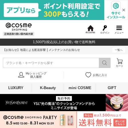
ログイン
メニュー
@
c
1,500円(税込)以上のお買い物で送料無料
o
s
【お知らせ】
地震による配送影響
メンテナンスのお知らせ
一覧へ
m
e
ブランド名・キーワードから探す
カート
Myショッピング
お気に入り
購入履歴
LUXURY
K-Beauty
mini COSME
GIFT