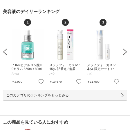
美容液のデイリーランキング
1
2
3
Previous
Next
ァク
PDRNヒアルロン酸10
メラノフォーカスIV /
メラノフォーカスIV
C2
ラム
0セラム / 30ml / 30ml
45g / 詰替え / 無香料 /
本体 限定セット / 45
L /
0m
なめらかにのびて密着
g、6ml / 無香料 / なめ
Anua
ハク
ハク
オ
体 /
しながら素早くなじむ
らかにのびて密着しな
L
/ 45g
がら素早くなじむ / 45
お気に入り
お気に入り
お気に入り
￥2,970
￥10,670
￥11,000
￥1
g、6ml
このカテゴリのランキングをもっとみる
この商品を見ている人におすすめ