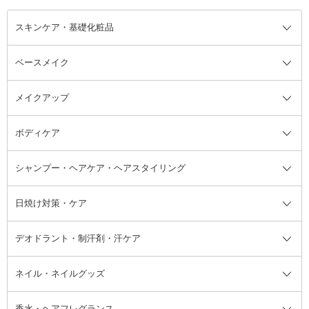
スキンケア・基礎化粧品
ベースメイク
スキンケア・基礎化粧品全て
クレンジング
メイクアップ
洗顔料
ベースメイク全て
化粧水
化粧下地・コントロールカラー
ボディケア
美容液
BBクリーム
メイクアップ全て
乳液
CCクリーム
マスカラ・マスカラ下地
ボディソープ・ハンドソープ・石
シャンプー・ヘアケア・ヘアスタイリング
オールインワン化粧品
コンシーラー
まつげ美容液
ボディケア全て
フェイスクリーム
ファンデーション
つけまつげ
けん
シャンプー・ヘアケア・ヘアスタ
日焼け対策・ケア
フェイスオイル・バーム
フェイスパウダー
アイシャドウ
ボディケア
化粧液
その他ベースメイク
アイシャドウベース
ハンドケア
シャンプー・コンディショナー
イリング全て
デオドラント・制汗剤・汗ケア
ブースター・導入液
アイブロウ・眉マスカラ
レッグ・フットケア
洗い流さないトリートメント
日焼け対策・ケア全て
シートパック・マスク
アイライナー
ネック・デコルテケア
ヘアパック・ヘアマスク
日焼け止め
デオドラント・制汗剤・汗ケア全
ボディ用デオドラント・制汗剤・
ネイル・ネイルグッズ
洗い流すパック・マスク
チーク
バストケア
ヘアスタイリング剤
サンオイル・タンニング
アイクリーム・アイケア
口紅・リップグロス
ヒップケア
ヘアカラー・カラーリング
アフターサンケア
て
汗ケア
フット用デオドラント・制汗剤・
香水・ヘアフレグランス
リップクリーム・リップケア
ハイライト・シェーディング
ネイルケア
頭皮ケア・育毛剤
その他日焼け対策・UVケア
ネイル・ネイルグッズ全て
ゴマージュ・ピーリング
その他メイクアップ
ネイルケアグッズ
パーマ液
マニキュア