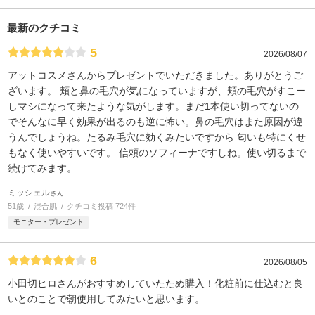
最新のクチコミ
5
2026/08/07
アットコスメさんからプレゼントでいただきました。ありがとうご
ざいます。 頬と鼻の毛穴が気になっていますが、頬の毛穴がすこー
しマシになって来たような気がします。まだ1本使い切ってないの
でそんなに早く効果が出るのも逆に怖い。鼻の毛穴はまた原因が違
うんでしょうね。たるみ毛穴に効くみたいですから 匂いも特にくせ
もなく使いやすいです。 信頼のソフィーナですしね。使い切るまで
続けてみます。
ミッシェル
さん
51歳
混合肌
クチコミ投稿 724件
モニター・プレゼント
6
2026/08/05
小田切ヒロさんがおすすめしていたため購入！化粧前に仕込むと良
いとのことで朝使用してみたいと思います。