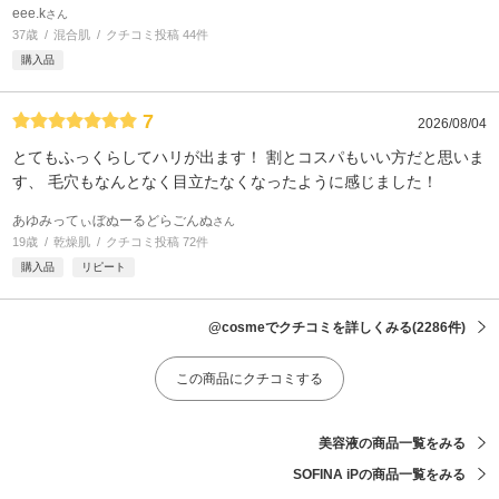
eee.k
さん
37歳
混合肌
クチコミ投稿 44件
購入品
7
2026/08/04
とてもふっくらしてハリが出ます！ 割とコスパもいい方だと思いま
す、 毛穴もなんとなく目立たなくなったように感じました！
あゆみってぃぼぬーるどらごんぬ
さん
19歳
乾燥肌
クチコミ投稿 72件
購入品
リピート
@cosmeでクチコミを詳しくみる
(2286件)
この商品にクチコミする
美容液の商品一覧をみる
SOFINA iPの商品一覧をみる