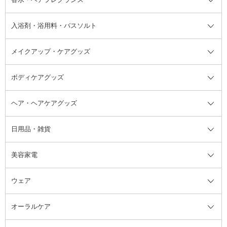
汗ケア
その他シャンプー・ヘアケア・ヘ
入浴剤・浴用料・バスソルト
顔用マッサージ料
脱毛・除毛ケア
ジェルネイル
香水・ヘアフレグランス全て
その他スキンケア
その他ボディケア
ネイルアートグッズ
香水
アスタイリング
メイクアップ・ケアグッズ
リムーバー・除光液
フレグランスミスト
入浴剤・浴用料・バスソルト全て
ヘアフレグランス
入浴剤・浴用料
ボディケアグッズ
その他香水・ヘアフレグランス
バスソルト
メイクアップ・ケアグッズ全て
パフ・スポンジ
ヘア・ヘアケアグッズ
コットン・綿棒
ボディケアグッズ全て
あぶらとり紙
ボディ・バスグッズ
日用品・雑貨
洗顔グッズ
マッサージ・ボディケアグッズ
ヘア・ヘアケアグッズ全て
ビューラー
アイケアグッズ
ヘアブラシ
美容家電
ブラシ・チップ
かかと・角質ケアグッズ
ヘアゴム
日用品・雑貨全て
二重まぶた用アイテム
エクササイズ器具・グッズ
ヘアピン・ヘアクリップ
洗剤
ウェア
ツィザー・毛抜き
絆創膏
ヘアバンド
柔軟剤
美容家電全て
眉・鼻毛・甘皮はさみ
その他ボディケアグッズ
ヘアカーラー
サニタリー・生理用品
フェイスケア美容家電
ルームフレグランス・ディフュー
オーラルケア
カミソリ
ヘッドマッサージブラシ
ボディケア美容家電
ウェア全て
角栓抜き
その他ヘア・ヘアケアグッズ
エッセンシャルオイル
ヘアケアスタイリング美容家電
インナー
ザー