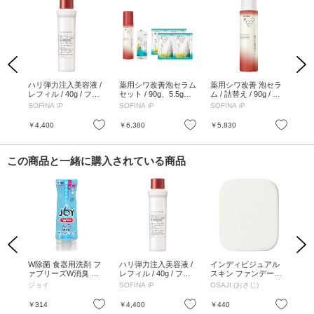
Previous
Next
 /
ハリ弾力注入美容液 /
薬用シワ改善泡セラム
薬用シワ改善 泡セラ
薬
レフィル / 40g / フレ
セット / 90g、5.5g、
ム / 詰替え / 90g / フ
ム /
ッシュハーバルエナジ
0.6ml×4
レッシュハーバルエナ
ッ
SOFINA iP
SOFINA iP
SOFINA iP
SOF
ーの香り
ジー
ー
お気に入り
お気に入り
お気に入り
￥4,400
￥6,380
￥5,830
￥6
この商品と一緒に購入されている商品
Previous
Next
クア
W除菌 食器用洗剤 フ
ハリ弾力注入美容液 /
インディビジュアル
ボデ
 本
ァブリーズW消臭 逆
レフィル / 40g / フレ
スキン ファンデーシ
ml
1 /
さボトル / 本体 / 290
ッシュハーバルエナジ
ョン パフ / W45/H8/D
里
ジョイ
SOFINA iP
OSAJI (おさじ)
INE
ml / フレッシュクリー
ーの香り
55mm
ン
お気に入り
お気に入り
お気に入り
￥314
￥4,400
￥440
￥2