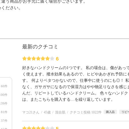
と違う商品がお手元に届く場合がございます。
心ください。
最新のクチコミ
6
好きなハンドクリームの1つです。 私の場合は、傷があっ
く使えます。撥水効果もあるので、ヒビやあかぎれ予防に
す。 何よりベタつかないので、仕事中に使うのにも◎！ 
60件
なく、ガサガサになるので保湿力はやや物足りなさを感じま
んだ、リピートしているハンドクリーム。 色々なハンドク
100件
は、またこちらを購入する…を繰り返しています。
139件
81件
マコ21さん
45歳
混合肌
クチコミ投稿 1022件
購入品
リピ
37件
5