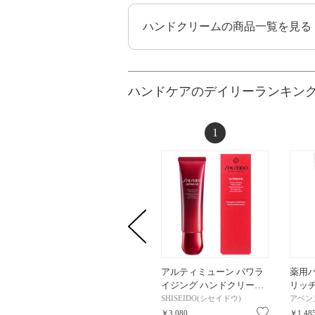
ハンドクリームの商品一覧を見る
ハンドケアのデイリーランキン
1
アルティミューン パワラ
薬用
イジング ハンドクリー…
リッチ 
SHISEIDO(シセイドウ)
アベン
お気に入り
￥3,080
￥1,48