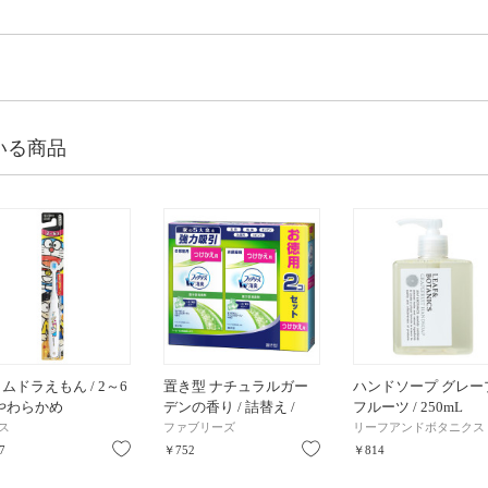
いる商品
ムドラえもん / 2～6
置き型 ナチュラルガー
ハンドソープ グレー
やわらかめ
デンの香り / 詰替え /
フルーツ / 250mL
260g(130g×2コ入)
ス
ファブリーズ
リーフアンドボタニクス
り
お気に入り
お気に入り
7
￥752
￥814