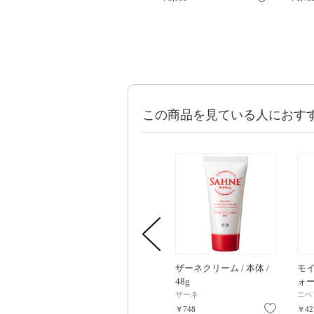
この商品を見ている人におす
ザーネクリーム / 本体 /
モ
48g
ォー
SPF
ザーネ
ニベ
お気に入
￥748
￥42