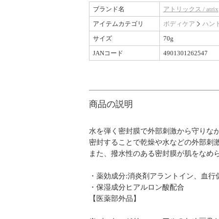
ブランド名
アトリックス / atrix
アイテムカテゴリ
ボディケア
ハン
サイズ
70g
JANコード
4901301262547
商品の説明
水を弾く密封膜で外部刺激から守りな
密封することで乾燥や水などの外部刺
また、撥水性のある密封膜が肌をなめ
・薬効成分:消炎剤アラントイン、血行
・保湿成分ヒアルロン酸配合
【医薬部外品】