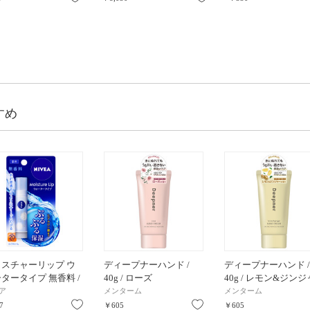
すめ
イスチャーリップ ウ
ディープナーハンド /
ディープナーハンド /
タータイプ 無香料 /
40g / ローズ
40g / レモン&ジンジ
20 / PA++ / 無香料
ー
ア
メンターム
メンターム
り
お気に入り
お気に入り
7
￥605
￥605