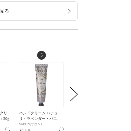
見る
5
6
クリ
ハンドクリーム パチュ
AQ ハンドエッセンス /
ティファ
/ 50g
リ・ラベンダー・バニ…
50ml / 本体 / 50ml
ルド 
SABON(サボン)
コスメデコルテ
ティファ
お気に入り
お気に入り
お気に入り
￥1,650
￥6,050
￥5,610