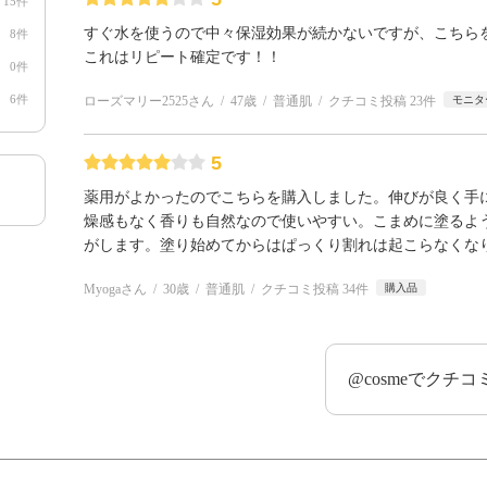
15件
すぐ水を使うので中々保湿効果が続かないですが、こちら
8件
これはリピート確定です！！
0件
6件
ローズマリー2525さん
47歳
普通肌
クチコミ投稿 23件
モニタ
5
薬用がよかったのでこちらを購入しました。伸びが良く手
燥感もなく香りも自然なので使いやすい。こまめに塗るよ
がします。塗り始めてからはぱっくり割れは起こらなくな
Myogaさん
30歳
普通肌
クチコミ投稿 34件
購入品
@cosmeでクチ