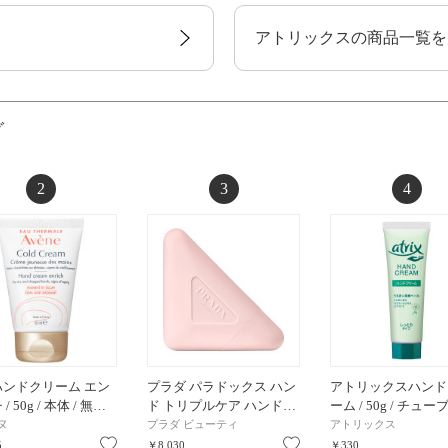
アトリックスの商品一覧を
グ
2
3
4
ハンドクリーム エン
プラダ パラドックス ハン
アトリックスハンド
/ 50g / 本体 / 無…
ド トリプルケア ハンド…
ーム / 50g / チューブ 
ヌ
プラダ ビューティ
アトリックス
お気に入り
お気に入り
5
￥8,030
￥330