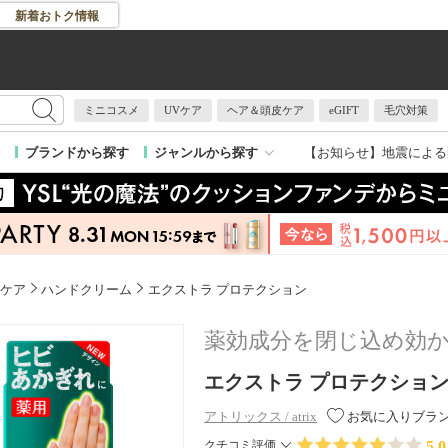
新着おトク情報
ミニコスメ
UVケア
ヘア＆頭皮ケア
eGIFT
毛穴対策
【お知らせ】
地震による
ブランドから探す
ジャンルから探す
ケア
ハンドクリーム
エクストラ プロテクション
薬効成分を閉じ込め効
エクストラ プロテクション /
アトリックス / atrix
お気に入りブラ
5.0
クチコミ評価