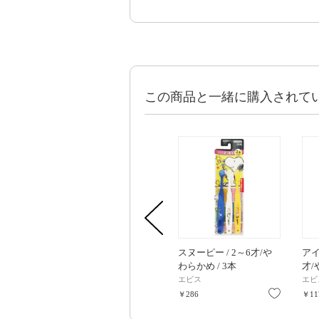
この商品と一緒に購入されて
スヌーピー / 2～6才/や
アイ
わらかめ / 3本
才/
エビス
エビ
お気に入
￥286
￥11