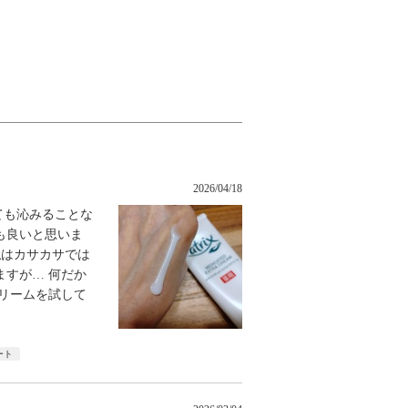
2026/04/18
ても沁みることな
も良いと思いま
私はカサカサでは
すが… 何だか
リームを試して
ート