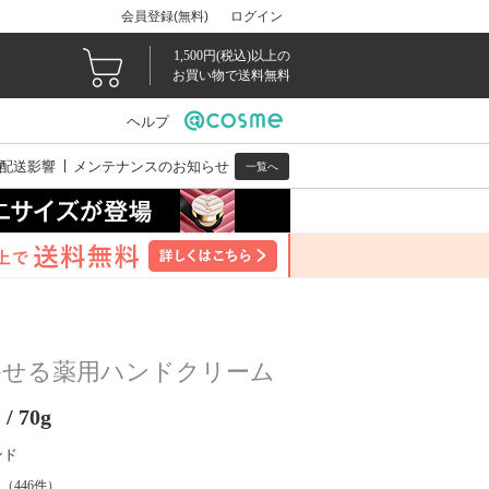
会員登録(無料)
ログイン
1,500円(税込)以上の
お買い物で送料無料
ヘルプ
配送影響
メンテナンスのお知らせ
一覧へ
かせる薬用ハンドクリーム
 70g
ンド
（
446
件）