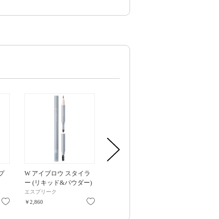
プ
W アイブロウ スタイラ
しあわせ素肌 消臭プラ
ラスティング
ー (リキッド&パウダー)
ス 多い昼～ふつうの日
キッド / SPF25
/ GY002 グレー / 1 / 無香
用20.5cm 羽つき / 22個
OC-405 オーク
エスプリーク
ロリエ
エスプリーク
料
入り
無香料
お気に入り
お気に入り
お気に入り
￥2,860
￥486
￥3,520