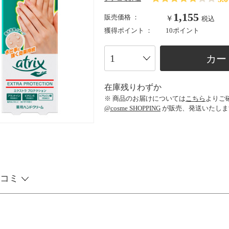
1,155
販売価格 ：
￥
税込
獲得ポイント ：
10ポイント
カー
在庫残りわずか
※ 商品のお届けについては
こちら
よりご
@cosme SHOPPING
が販売、発送いたしま
コミ