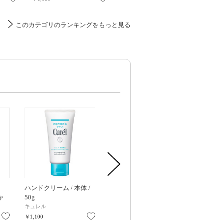
このカテゴリのランキングをもっと見る
ハンドクリーム / 本体 /
バリアハンドクリーム /
ハイドラ タッ
ャ
50g
50g
テクター / SPF
PA++++ / 本体
キュレル
プロ・業務用
HIKARIMIRAI
60g/w56×h1
お気に入り
お気に入り
お気に入り
￥1,100
￥1,870
￥3,850