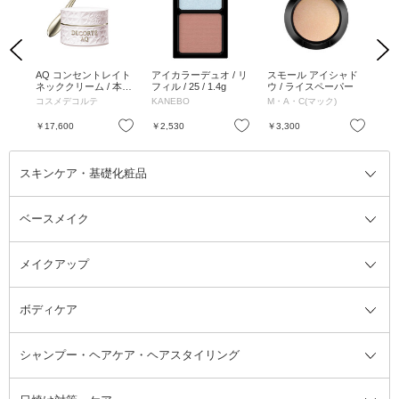
Previous
Next
 モ
AQ コンセントレイト
アイカラーデュオ / リ
スモール アイシャド
鼻
 /
ネッククリーム / 本体
フィル / 25 / 1.4g
ウ / ライスペーパー
ト 
ル
/ 98g
コスメデコルテ
KANEBO
M・A・C(マック)
メ
お気に入り
お気に入り
お気に入り
￥17,600
￥2,530
￥3,300
￥9
スキンケア・基礎化粧品
ベースメイク
スキンケア・基礎化粧品全て
クレンジング
メイクアップ
洗顔料
ベースメイク全て
化粧水
化粧下地・コントロールカラー
ボディケア
美容液
BBクリーム
メイクアップ全て
乳液
CCクリーム
マスカラ・マスカラ下地
ボディソープ・ハンドソープ・石
シャンプー・ヘアケア・ヘアスタイリング
オールインワン化粧品
コンシーラー
まつげ美容液
ボディケア全て
フェイスクリーム
ファンデーション
つけまつげ
けん
シャンプー・ヘアケア・ヘアスタ