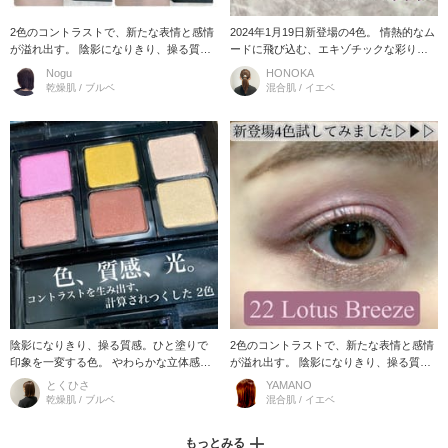
2色のコントラストで、新たな表情と感情
2024年1月19日新登場の4色。 情熱的なム
が溢れ出す。 陰影になりきり、操る質
ードに飛び込む、エキゾチックな彩りを
感。ひと塗りで印象を一変する色。 アイ
目もとへ。 陰影になりきり、操る質感。
Nogu
HONOKA
シャドウからアイブロウまで、目
ひと塗りで印象を一変する色
乾燥肌 / ブルベ
混合肌 / イエベ
陰影になりきり、操る質感。ひと塗りで
2色のコントラストで、新たな表情と感情
印象を一変する色。 やわらかな立体感
が溢れ出す。 陰影になりきり、操る質
に、鮮明な光感をプラス。 多彩な2色のコ
感。ひと塗りで印象を一変する色。 アイ
とくひさ
YAMANO
ントラストが、 繊細なのに力
シャドウからアイブロウまで、
乾燥肌 / ブルベ
混合肌 / イエベ
もっとみる