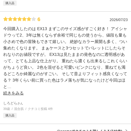
購入品
6
2026/07/23
今回購入したのは EX13 まずこのサイズ感がすごく好き！ アイシャ
ドウって2、3年は無くならず余裕で同じもの使うから、値段も量も
小さめで色の冒険もできて嬉しい。 絶妙なカラー展開も多く、つい
集めたくなります。 まぁケースと3つセットでパレットにしたらそ
れなりのお値段ですが。 EX13は見たままの発色なのに透明感があ
って、とても上品な仕上がり。 重ねたら濃くも出来るしこれくらい
がちょうど良い。 2色を混ぜると可愛いピンクになり、重ねても濁
るどころか綺麗なのがすごい。 そして昔よりフィット感良くなって
る？ 3年くらい前に買った色はラメ落ちが気になったけど今回はほ
と
…
続きをみる
しろどら
さん
39歳
混合肌
クチコミ投稿 4件
購入品