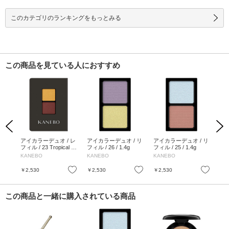
このカテゴリのランキングをもっとみる
この商品を見ている人におすすめ
Previous
Next
ドパ
アイカラーデュオ / レ
アイカラーデュオ / リ
アイカラーデュオ / リ
カ
フィル / 23 Tropical P
フィル / 26 / 1.4g
フィル / 25 / 1.4g
デュ
assion / 1.4g
Mid
 パ
KANEBO
KANEBO
KANEBO
KA
お気に入り
お気に入り
お気に入り
￥2,530
￥2,530
￥2,530
￥2
この商品と一緒に購入されている商品