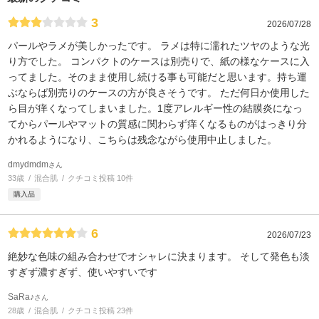
3
2026/07/28
パールやラメが美しかったです。 ラメは特に濡れたツヤのような光
り方でした。 コンパクトのケースは別売りで、紙の様なケースに入
ってました。そのまま使用し続ける事も可能だと思います。持ち運
ぶならば別売りのケースの方が良さそうです。 ただ何日か使用した
ら目が痒くなってしまいました。1度アレルギー性の結膜炎になっ
てからパールやマットの質感に関わらず痒くなるものがはっきり分
かれるようになり、こちらは残念ながら使用中止しました。
dmydmdm
さん
33歳
混合肌
クチコミ投稿 10件
購入品
6
2026/07/23
絶妙な色味の組み合わせでオシャレに決まります。 そして発色も淡
すぎず濃すぎず、使いやすいです
SaRa♪
さん
28歳
混合肌
クチコミ投稿 23件