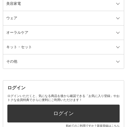
美容家電
ブラシ・チップ
かかと・角質ケアグッズ
ヘアゴム
日用品・雑貨全て
二重まぶた用アイテム
エクササイズ器具・グッズ
ヘアピン・ヘアクリップ
洗剤
ウェア
ツィザー・毛抜き
絆創膏
ヘアバンド
柔軟剤
美容家電全て
眉・鼻毛・甘皮はさみ
その他ボディケアグッズ
ヘアカーラー
サニタリー・生理用品
フェイスケア美容家電
ルームフレグランス・ディフュー
オーラルケア
カミソリ
ヘッドマッサージブラシ
ボディケア美容家電
ウェア全て
角栓抜き
その他ヘア・ヘアケアグッズ
エッセンシャルオイル
ヘアケアスタイリング美容家電
インナー
ザー
ファンデーション・パウダーケー
キット・セット
アロマキャンドル
その他美容家電
レッグウェア
オーラルケア全て
化粧ポーチ・メイクボックス
お香・インセンス
その他ウェア
歯磨き粉
ス
その他
ミラー・鏡
消臭剤・芳香剤
歯ブラシ
キット・セット全て
詰替容器・アトマイザー
ファブリックミスト
デンタルフロス
スキンケアキット
その他メイクアップ・ケアグッズ
マスク・ティッシュ
マウスウォッシュ・スプレー
ベースメイクキット
その他全て
その他日用品・雑貨
口臭清涼・ケア剤
メイクアップキット
その他
ログイン
その他オーラルケア
ボディケアキット
ヘアケアキット
ログインいただくと、気になる商品を後から確認できる「お気に入り登録」やお
トクな会員特典でさらに便利にご利用いただけます！
その他キット・セット
ログイン
初めてのご利用ですか？
新規登録はこちら