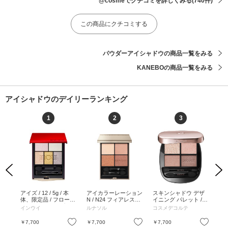
@cosmeでクチコミを詳しくみる
(740件)
この商品にクチコミする
パウダーアイシャドウの商品一覧をみる
KANEBOの商品一覧をみる
アイシャドウのデイリーランキング
1
2
3
Previous
Next
クラ
アイズ / 12 / 5g / 本
アイカラーレーション
スキンシャドウ デザ
シ
ービド
体、限定品 / フローラ
N / N24 フィアレスグ
イニング パレット / 1
アイ
g /
ルフルーティシプレの
ロウ / 7g / N24 フィア
1 prism chocolate / 5g
AME
インウイ
ルナソル
コスメデコルテ
SU
ービド
香り / 12 / 5g
レスグロウ / 7g
/ 11 prism chocolate /
/ 
4g
5g
満 
お気に入り
お気に入り
お気に入り
￥7,700
￥7,700
￥7,700
￥8
I / 