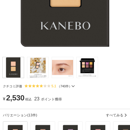
5.1
クチコミ評価
（
740
件）
2,530
¥
23
ポイント獲得
税込
バリエーション
(13件)
すべてみる