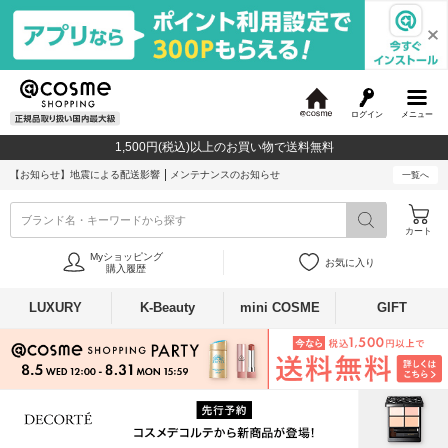
ログイン
メニュー
@
c
1,500円(税込)以上のお買い物で送料無料
o
s
【お知らせ】
地震による配送影響
メンテナンスのお知らせ
一覧へ
m
e
ブランド名・キーワードから探す
カート
Myショッピング
お気に入り
購入履歴
LUXURY
K-Beauty
mini COSME
GIFT