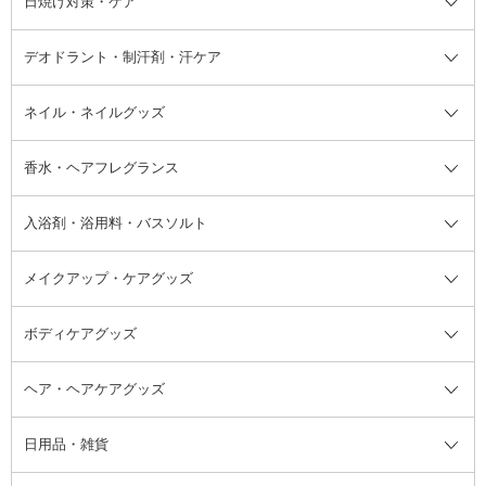
日焼け対策・ケア
フェイスオイル・バーム
フェイスパウダー
アイシャドウ
ボディケア
化粧液
その他ベースメイク
アイシャドウベース
ハンドケア
シャンプー・コンディショナー
イリング全て
デオドラント・制汗剤・汗ケア
ブースター・導入液
アイブロウ・眉マスカラ
レッグ・フットケア
洗い流さないトリートメント
日焼け対策・ケア全て
シートパック・マスク
アイライナー
ネック・デコルテケア
ヘアパック・ヘアマスク
日焼け止め
デオドラント・制汗剤・汗ケア全
ボディ用デオドラント・制汗剤・
ネイル・ネイルグッズ
洗い流すパック・マスク
チーク
バストケア
ヘアスタイリング剤
サンオイル・タンニング
アイクリーム・アイケア
口紅・リップグロス
ヒップケア
ヘアカラー・カラーリング
アフターサンケア
て
汗ケア
フット用デオドラント・制汗剤・
香水・ヘアフレグランス
リップクリーム・リップケア
ハイライト・シェーディング
ネイルケア
頭皮ケア・育毛剤
その他日焼け対策・UVケア
ネイル・ネイルグッズ全て
ゴマージュ・ピーリング
その他メイクアップ
ネイルケアグッズ
パーマ液
マニキュア
汗ケア
その他シャンプー・ヘアケア・ヘ
入浴剤・浴用料・バスソルト
顔用マッサージ料
脱毛・除毛ケア
ジェルネイル
香水・ヘアフレグランス全て
その他スキンケア
その他ボディケア
ネイルアートグッズ
香水
アスタイリング
メイクアップ・ケアグッズ
リムーバー・除光液
フレグランスミスト
入浴剤・浴用料・バスソルト全て
ヘアフレグランス
入浴剤・浴用料
ボディケアグッズ
その他香水・ヘアフレグランス
バスソルト
メイクアップ・ケアグッズ全て
パフ・スポンジ
ヘア・ヘアケアグッズ
コットン・綿棒
ボディケアグッズ全て
あぶらとり紙
ボディ・バスグッズ
日用品・雑貨
洗顔グッズ
マッサージ・ボディケアグッズ
ヘア・ヘアケアグッズ全て
ビューラー
アイケアグッズ
ヘアブラシ