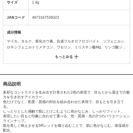
サイズ
1.4g
JANコード
4973167539323
成分情報
マイカ、タルク、窒化ホウ素、合成フルオロフロゴパイト、ジフェニルシ
ロキシフェニルトリメチコン、ワセリン、ミリスチン酸Mg、リンゴ酸ジイ
ソステアリル、シリカ、ミネラルオイル、ステアリン酸K、ミリスチン酸
もっとみる
亜鉛、ステアロイルグルタミン酸2Na、乳酸オクチルドデシル、ステアリ
ン酸、ミツロウ、ミリスチン酸、スクワラン、水酸化Al、アンズ核油、ア
ーモンド油、カニナバラ果実油、ダイズ油、トコフェロール、ニンジン根
エキス、エチルパラベン、メチルパラベン、デヒドロ酢酸Na、(+/-)アルミ
ナ、酸化チタン、酸化鉄、酸化スズ、ホウケイ酸(Ca/Al)、赤226
商品説明
多彩なコントラストを生み出す計算された2色の表現で、目もとから眉までの魅
力を引き出すアイカラー。
色だけでなく、彩度・質感の対比を組み合わせた表現で、目もとを引き立て
る。
しっとりとした感触で肌にとけこむように色がなじみ、しっかりフィット。
表現したい目もと印象に合わせて選べる、色・質感・光の3つのバリエーション
ラインナップ。
肌を美しく映えさせる5Rレッドを織り込むことで、肌に色がなじむ。保湿成分
配合。