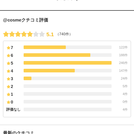
@cosmeクチコミ評価
5.1
（740件）
7
122件
6
188件
5
246件
4
147件
3
24件
2
5件
1
4件
0
0件
評価なし
4件
最新のクチコミ