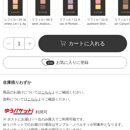
レフィル / 24 Ja
リフィル / 06 S
リフィル / 11 A
リフィル / 12 D
リフィル / 1
smine Lei / 1.4g
weet Jealousy /
ura of Romance
aydream Shine
pic Canyon 
0.9g
/ 0.9g
/ 0.9g
4g
カートに入れる
お気に入りに登録
154
在庫残りわずか
商品のお届けについては
こちら
よりご確認ください。
送料については
こちら
よりご確認ください。
利用可
※ ポストにお届け / 一点のみ購入でご利用可能です。
ゆうパケットでのお届けの場合はサンプル・ノベルティが対象外となります。
ゆうパケットには破損・紛失の保証はございません。