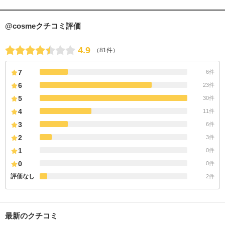
@cosmeクチコミ評価
4.9
（81件）
7
6件
6
23件
5
30件
4
11件
3
6件
2
3件
1
0件
0
0件
評価なし
2件
最新のクチコミ