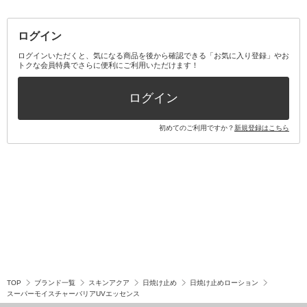
その他メイクアップ・ケアグッズ
マスク・ティッシュ
マウスウォッシュ・スプレー
ベースメイクキット
その他全て
その他日用品・雑貨
口臭清涼・ケア剤
メイクアップキット
その他
ログイン
その他オーラルケア
ボディケアキット
ヘアケアキット
ログインいただくと、気になる商品を後から確認できる「お気に入り登録」やお
トクな会員特典でさらに便利にご利用いただけます！
その他キット・セット
ログイン
初めてのご利用ですか？
新規登録はこちら
TOP
ブランド一覧
スキンアクア
日焼け止め
日焼け止めローション
スーパーモイスチャーバリアUVエッセンス