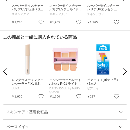
ミュ
スーパーモイスチャー
スーパーモイスチャー
スーパーモイスチャー
ス
 / 本
バリアUVジェル / SP
バリアUVジェル / SP
バリアUVエッセンス /
エッ
ベー
F50+ / PA++++ / 本体 /
F50+ / PA++++ / クレ
SPF50+ / PA++++ / ク
PA+
ュ)
スキンアクア
スキンアクア
スキンアクア
ス
100g / 無香料
ヨンしんちゃん / 100g
レヨンしんちゃん / 70
g
お気に入り
お気に入り
お気に入り
￥1,265
￥1,265
￥1,265
￥1
この商品と一緒に購入されている商品
Previous
Next
本体
ロングラスティングコ
コンシーラーパレット
ピアニィ T(ボディ用)
洗
ンシーラーFIX / 0.5 ポ
/ 本体 / R-01 ライトベ
/ 3本入
っけ
ーセリン / 7.5g
ージュ / 6.9g(2.3g×3
わ
LUNA
DAISY DOLL by MARY
ピアニィ
ミ
色) / 厚ぼったくなら
QUANT
ない 軽くて伸びがい
お気に入り
お気に入り
お気に入り
￥1,650
￥1,650
￥217
￥5
い 柔らか質感
スキンケア・基礎化粧品
ベースメイク
スキンケア・基礎化粧品全て
クレンジング