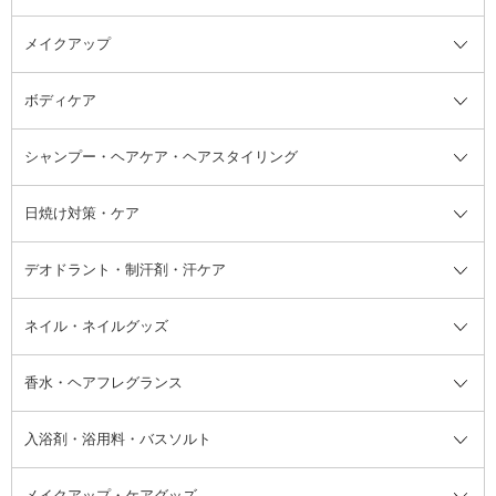
メイクアップ
洗顔料
ベースメイク全て
化粧水
化粧下地・コントロールカラー
ボディケア
美容液
BBクリーム
メイクアップ全て
乳液
CCクリーム
マスカラ・マスカラ下地
ボディソープ・ハンドソープ・石
シャンプー・ヘアケア・ヘアスタイリング
オールインワン化粧品
コンシーラー
まつげ美容液
ボディケア全て
フェイスクリーム
ファンデーション
つけまつげ
けん
シャンプー・ヘアケア・ヘアスタ
日焼け対策・ケア
フェイスオイル・バーム
フェイスパウダー
アイシャドウ
ボディケア
化粧液
その他ベースメイク
アイシャドウベース
ハンドケア
シャンプー・コンディショナー
イリング全て
デオドラント・制汗剤・汗ケア
ブースター・導入液
アイブロウ・眉マスカラ
レッグ・フットケア
洗い流さないトリートメント
日焼け対策・ケア全て
シートパック・マスク
アイライナー
ネック・デコルテケア
ヘアパック・ヘアマスク
日焼け止め
デオドラント・制汗剤・汗ケア全
ボディ用デオドラント・制汗剤・
ネイル・ネイルグッズ
洗い流すパック・マスク
チーク
バストケア
ヘアスタイリング剤
サンオイル・タンニング
アイクリーム・アイケア
口紅・リップグロス
ヒップケア
ヘアカラー・カラーリング
アフターサンケア
て
汗ケア
フット用デオドラント・制汗剤・
香水・ヘアフレグランス
リップクリーム・リップケア
ハイライト・シェーディング
ネイルケア
頭皮ケア・育毛剤
その他日焼け対策・UVケア
ネイル・ネイルグッズ全て
ゴマージュ・ピーリング
その他メイクアップ
ネイルケアグッズ
パーマ液
マニキュア
汗ケア
その他シャンプー・ヘアケア・ヘ
入浴剤・浴用料・バスソルト
顔用マッサージ料
脱毛・除毛ケア
ジェルネイル
香水・ヘアフレグランス全て
その他スキンケア
その他ボディケア
ネイルアートグッズ
香水
アスタイリング
メイクアップ・ケアグッズ