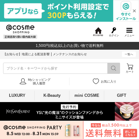
ログイン
メニュー
@
c
1,500円(税込)以上のお買い物で送料無料
o
s
【お知らせ】
地震による配送影響
メンテナンスのお知らせ
一覧へ
m
e
ブランド名・キーワードから探す
カート
Myショッピング
お気に入り
購入履歴
LUXURY
K-Beauty
mini COSME
GIFT