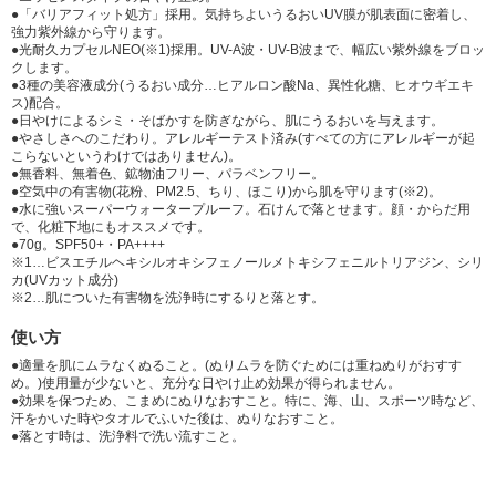
●「バリアフィット処方」採用。気持ちよいうるおいUV膜が肌表面に密着し、
強力紫外線から守ります。
●光耐久カプセルNEO(※1)採用。UV-A波・UV-B波まで、幅広い紫外線をブロッ
クします。
●3種の美容液成分(うるおい成分…ヒアルロン酸Na、異性化糖、ヒオウギエキ
ス)配合。
●日やけによるシミ・そばかすを防ぎながら、肌にうるおいを与えます。
●やさしさへのこだわり。アレルギーテスト済み(すべての方にアレルギーが起
こらないというわけではありません)。
●無香料、無着色、鉱物油フリー、パラベンフリー。
●空気中の有害物(花粉、PM2.5、ちり、ほこり)から肌を守ります(※2)。
●水に強いスーパーウォータープルーフ。石けんで落とせます。顔・からだ用
で、化粧下地にもオススメです。
●70g。SPF50+・PA++++
※1…ビスエチルヘキシルオキシフェノールメトキシフェニルトリアジン、シリ
カ(UVカット成分)
※2…肌についた有害物を洗浄時にするりと落とす。
使い方
●適量を肌にムラなくぬること。(ぬりムラを防ぐためには重ねぬりがおすす
め。)使用量が少ないと、充分な日やけ止め効果が得られません。
●効果を保つため、こまめにぬりなおすこと。特に、海、山、スポーツ時など、
汗をかいた時やタオルでふいた後は、ぬりなおすこと。
●落とす時は、洗浄料で洗い流すこと。