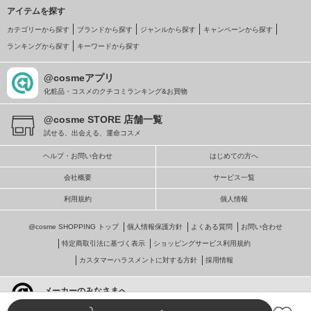
アイテムを探す
カテゴリーから探す
ブランドから探す
ジャンルから探す
キャンペーンから探す
ランキングから探す
キーワードから探す
@cosmeアプリ
化粧品・コスメのクチコミランキング&お買物
@cosme STORE 店舗一覧
試せる、出会える、運命コスメ
ヘルプ・お問い合わせ
はじめての方へ
会社概要
サービス一覧
利用規約
個人情報
@cosme SHOPPING トップ
個人情報保護方針
よくある質問
お問い合わせ
特定商取引法に基づく表示
ショッピングサービス利用規約
カスタマーハラスメントに対する方針
採用情報
メーカーのみなさまへ
@cosmeへの掲載・ビジネス活用