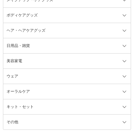
リムーバー・除光液
フレグランスミスト
入浴剤・浴用料・バスソルト全て
ヘアフレグランス
入浴剤・浴用料
ボディケアグッズ
その他香水・ヘアフレグランス
バスソルト
メイクアップ・ケアグッズ全て
パフ・スポンジ
ヘア・ヘアケアグッズ
コットン・綿棒
ボディケアグッズ全て
あぶらとり紙
ボディ・バスグッズ
日用品・雑貨
洗顔グッズ
マッサージ・ボディケアグッズ
ヘア・ヘアケアグッズ全て
ビューラー
アイケアグッズ
ヘアブラシ
美容家電
ブラシ・チップ
かかと・角質ケアグッズ
ヘアゴム
日用品・雑貨全て
二重まぶた用アイテム
エクササイズ器具・グッズ
ヘアピン・ヘアクリップ
洗剤
ウェア
ツィザー・毛抜き
絆創膏
ヘアバンド
柔軟剤
美容家電全て
眉・鼻毛・甘皮はさみ
その他ボディケアグッズ
ヘアカーラー
サニタリー・生理用品
フェイスケア美容家電
ルームフレグランス・ディフュー
オーラルケア
カミソリ
ヘッドマッサージブラシ
ボディケア美容家電
ウェア全て
角栓抜き
その他ヘア・ヘアケアグッズ
エッセンシャルオイル
ヘアケアスタイリング美容家電
インナー
ザー
ファンデーション・パウダーケー
キット・セット
アロマキャンドル
その他美容家電
レッグウェア
オーラルケア全て
化粧ポーチ・メイクボックス
お香・インセンス
その他ウェア
歯磨き粉
ス
その他
ミラー・鏡
消臭剤・芳香剤
歯ブラシ
キット・セット全て
詰替容器・アトマイザー
ファブリックミスト
デンタルフロス
スキンケアキット