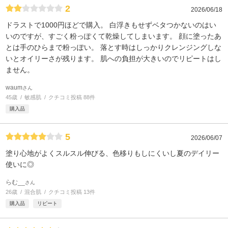
2
2026/06/18
ドラストで1000円ほどで購入。 白浮きもせずベタつかないのはい
いのですが、すごく粉っぽくて乾燥してしまいます。 顔に塗ったあ
とは手のひらまで粉っぽい。 落とす時はしっかりクレンジングしな
いとオイリーさが残ります。 肌への負担が大きいのでリピートはし
ません。
waum
さん
45歳
敏感肌
クチコミ投稿 88件
購入品
5
2026/06/07
塗り心地がよくスルスル伸びる、色移りもしにくいし夏のデイリー
使いに◎
らむ__
さん
26歳
混合肌
クチコミ投稿 13件
購入品
リピート