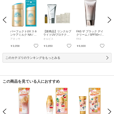
Previous
Next
ーン
パーフェクトUV スキ
【新商品】リンクルブ
FAS ザ ブラック デイ
ビ
PF5
ンケアミルク NA / SP
ライトUVプロテクタ
クリーム / SPF50+ / P
チ
/ 19
F50+ / PA++++ / 60mL
ー限定キット / SPF50
A++++ / 40g / ベタつ
ル /
アネッサ
オルビス
FAS
ビ
/ 本体 / フルーティー
+ / PA++++ / 50g、12
かない / 40g
/ 7
フローラルの香り / さ
mL、2g、1.5mL、1.2
ト
お気に入り
お気に入り
お気に入り
￥3,058
￥3,850
￥6,600
￥9
らさら / 60mL
g / 無香料 / しっとり /
/ 7
50g、12mL、2g、1.5
mL、1.2g
このカテゴリのランキングをもっとみる
この商品を見ている人におすすめ
Previous
Next