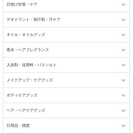
シャンプー・ヘアケア・ヘアスタ
日焼け対策・ケア
フェイスオイル・バーム
フェイスパウダー
アイシャドウ
ボディケア
化粧液
その他ベースメイク
アイシャドウベース
ハンドケア
シャンプー・コンディショナー
イリング全て
デオドラント・制汗剤・汗ケア
ブースター・導入液
アイブロウ・眉マスカラ
レッグ・フットケア
洗い流さないトリートメント
日焼け対策・ケア全て
シートパック・マスク
アイライナー
ネック・デコルテケア
ヘアパック・ヘアマスク
日焼け止め
デオドラント・制汗剤・汗ケア全
ボディ用デオドラント・制汗剤・
ネイル・ネイルグッズ
洗い流すパック・マスク
チーク
バストケア
ヘアスタイリング剤
サンオイル・タンニング
アイクリーム・アイケア
口紅・リップグロス
ヒップケア
ヘアカラー・カラーリング
アフターサンケア
て
汗ケア
フット用デオドラント・制汗剤・
香水・ヘアフレグランス
リップクリーム・リップケア
ハイライト・シェーディング
ネイルケア
頭皮ケア・育毛剤
その他日焼け対策・UVケア
ネイル・ネイルグッズ全て
ゴマージュ・ピーリング
その他メイクアップ
ネイルケアグッズ
パーマ液
マニキュア
汗ケア
その他シャンプー・ヘアケア・ヘ
入浴剤・浴用料・バスソルト
顔用マッサージ料
脱毛・除毛ケア
ジェルネイル
香水・ヘアフレグランス全て
その他スキンケア
その他ボディケア
ネイルアートグッズ
香水
アスタイリング
メイクアップ・ケアグッズ
リムーバー・除光液
フレグランスミスト
入浴剤・浴用料・バスソルト全て
ヘアフレグランス
入浴剤・浴用料
ボディケアグッズ
その他香水・ヘアフレグランス
バスソルト
メイクアップ・ケアグッズ全て
パフ・スポンジ
ヘア・ヘアケアグッズ
コットン・綿棒
ボディケアグッズ全て
あぶらとり紙
ボディ・バスグッズ
日用品・雑貨
洗顔グッズ
マッサージ・ボディケアグッズ
ヘア・ヘアケアグッズ全て
ビューラー
アイケアグッズ
ヘアブラシ