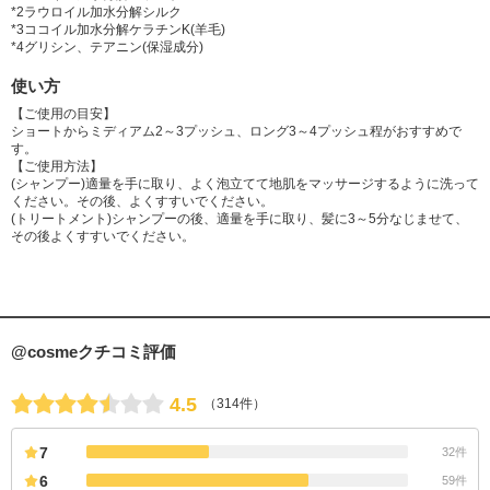
カニナバラ果実油、バオバブ種子油、ヒマワリ種子油、ホホバ種子油、イ
*2ラウロイル加水分解シルク
ソステアリン酸、BG、DPG、(メタクリル酸グリセリルアミドエチル/メタ
*3ココイル加水分解ケラチンK(羊毛)
*4グリシン、テアニン(保湿成分)
クリル酸ステアリル)コポリマー、フェノキシエタノール、メチルパラベ
ン、香料
使い方
【ご使用の目安】
ショートからミディアム2～3プッシュ、ロング3～4プッシュ程がおすすめで
す。
【ご使用方法】
(シャンプー)適量を手に取り、よく泡立てて地肌をマッサージするように洗って
ください。その後、よくすすいでください。
(トリートメント)シャンプーの後、適量を手に取り、髪に3～5分なじませて、
その後よくすすいでください。
@cosmeクチコミ評価
4.5
（314件）
7
32件
6
59件