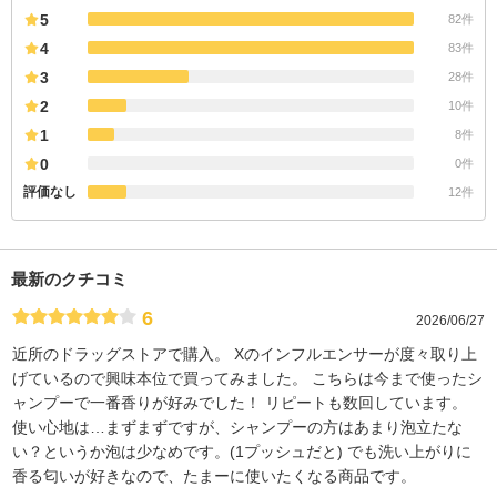
5
82件
4
83件
3
28件
2
10件
1
8件
0
0件
評価なし
12件
最新のクチコミ
6
2026/06/27
近所のドラッグストアで購入。 Xのインフルエンサーが度々取り上
げているので興味本位で買ってみました。 こちらは今まで使ったシ
ャンプーで一番香りが好みでした！ リピートも数回しています。
使い心地は…まずまずですが、シャンプーの方はあまり泡立たな
い？というか泡は少なめです。(1プッシュだと) でも洗い上がりに
香る匂いが好きなので、たまーに使いたくなる商品です。