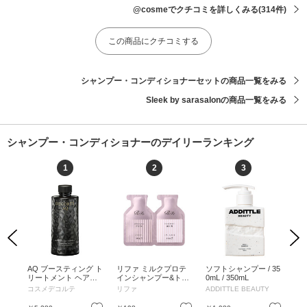
@cosmeでクチコミを詳しくみる
(314件)
この商品にクチコミする
シャンプー・コンディショナーセットの商品一覧をみる
Sleek by sarasalonの商品一覧をみる
シャンプー・コンディショナーのデイリーランキング
1
2
3
Previous
Next
ャン
AQ ブースティング ト
リファ ミルクプロテ
ソフトシャンプー / 35
ソ
め替え
リートメント ヘアセ
インシャンプー&トリ
0mL / 350mL
/ 2
ラム / 200mL / 付け替
ートメント ピンク /
コスメデコルテ
リファ
ADDITTLE BEAUTY
AD
え / 200mL
ピンク / 10mL、10g /
パウチ / ピンク / 10m