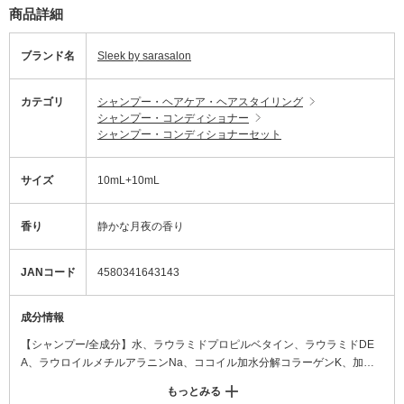
商品詳細
ブランド名
Sleek by sarasalon
カテゴリ
シャンプー・ヘアケア・ヘアスタイリング
シャンプー・コンディショナー
シャンプー・コンディショナーセット
サイズ
10mL+10mL
香り
静かな月夜の香り
JANコード
4580341643143
成分情報
【シャンプー/全成分】水、ラウラミドプロピルベタイン、ラウラミドDE
A、ラウロイルメチルアラニンNa、ココイル加水分解コラーゲンK、加水
分解コラーゲン、ココイル加水分解ケラチンK(羊毛)、ラウロイル加水分解
もっとみる
シルクNa、ジラウロイルグルタミン酸リシンNa、月見草油、グリシン、