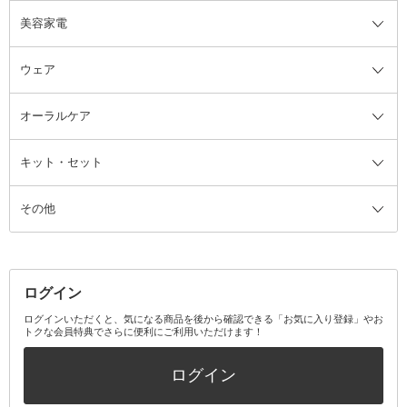
美容家電
ブラシ・チップ
かかと・角質ケアグッズ
ヘアゴム
日用品・雑貨全て
二重まぶた用アイテム
エクササイズ器具・グッズ
ヘアピン・ヘアクリップ
洗剤
ウェア
ツィザー・毛抜き
絆創膏
ヘアバンド
柔軟剤
美容家電全て
眉・鼻毛・甘皮はさみ
その他ボディケアグッズ
ヘアカーラー
サニタリー・生理用品
フェイスケア美容家電
ルームフレグランス・ディフュー
オーラルケア
カミソリ
ヘッドマッサージブラシ
ボディケア美容家電
ウェア全て
角栓抜き
その他ヘア・ヘアケアグッズ
エッセンシャルオイル
ヘアケアスタイリング美容家電
インナー
ザー
ファンデーション・パウダーケー
キット・セット
アロマキャンドル
その他美容家電
レッグウェア
オーラルケア全て
化粧ポーチ・メイクボックス
お香・インセンス
その他ウェア
歯磨き粉
ス
その他
ミラー・鏡
消臭剤・芳香剤
歯ブラシ
キット・セット全て
詰替容器・アトマイザー
ファブリックミスト
デンタルフロス
スキンケアキット
その他メイクアップ・ケアグッズ
マスク・ティッシュ
マウスウォッシュ・スプレー
ベースメイクキット
その他全て
その他日用品・雑貨
口臭清涼・ケア剤
メイクアップキット
その他
ログイン
その他オーラルケア
ボディケアキット
ヘアケアキット
ログインいただくと、気になる商品を後から確認できる「お気に入り登録」やお
トクな会員特典でさらに便利にご利用いただけます！
その他キット・セット
ログイン