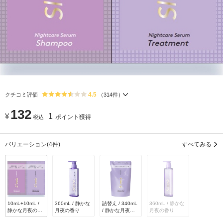
4.5
クチコミ評価
（
314
件）
132
¥
1
ポイント獲得
税込
バリエーション
(4件)
すべてみる
10mL+10mL /
360mL / 静かな
詰替え / 340mL
360mL / 静かな
静かな月夜の香
月夜の香り
/ 静かな月夜の
月夜の香り
り
香り