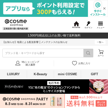
ログイン
メニュー
@
c
1,500円(税込)以上のお買い物で送料無料
o
s
【お知らせ】
地震による配送影響
メンテナンスのお知らせ
一覧へ
m
e
ブランド名・キーワードから探す
カート
Myショッピング
お気に入り
購入履歴
LUXURY
K-Beauty
mini COSME
GIFT