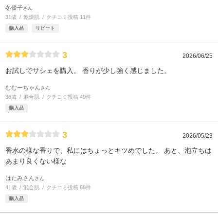
冬優子
さん
31歳
乾燥肌
クチコミ投稿 11件
購入品
リピート
3
2026/06/25
お試しでサシェを購入。 香りが少し強く感じました。
むむーちゃん
さん
36歳
混合肌
クチコミ投稿 49件
購入品
3
2026/05/23
香水の様な香りで、私にはちょっとキツめでした。 あと、泡立ちは
あまり良くない様な
はたみさん
さん
41歳
混合肌
クチコミ投稿 68件
購入品