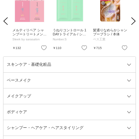
Previous
Next
ャン
メルティリペア シャ
うねりコントロール 1
髪通りなめらかシャン
1
ント
ンプートリートメント
DAYトライアル / シャ
プーブラシ / 本体
ット
ェ /
/ サシェット / 10ml、1
ンプー10ml+トリート
mL
Sleek by sarasalon
Number.S
ベス工業
Fo
0ml
メント10g
ガ
お気に入り
お気に入り
お気に入り
￥132
￥110
￥715
￥5
スキンケア・基礎化粧品
ベースメイク
スキンケア・基礎化粧品全て
クレンジング
メイクアップ
洗顔料
ベースメイク全て
化粧水
化粧下地・コントロールカラー
ボディケア
美容液
BBクリーム
メイクアップ全て
乳液
CCクリーム
マスカラ・マスカラ下地
ボディソープ・ハンドソープ・石
シャンプー・ヘアケア・ヘアスタイリング
オールインワン化粧品
コンシーラー
まつげ美容液
ボディケア全て
フェイスクリーム
ファンデーション
つけまつげ
けん