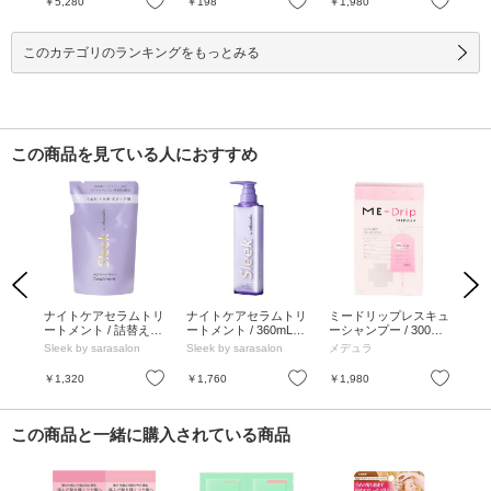
お気に入り
お気に入り
お気に入り
￥5,280
￥198
￥1,980
￥1
L、10g
このカテゴリのランキングをもっとみる
この商品を見ている人におすすめ
Previous
Next
定ト
ナイトケアセラムトリ
ナイトケアセラムトリ
ミードリップレスキュ
ミ
0g、
ートメント / 詰替え /
ートメント / 360mL /
ーシャンプー / 300ml /
ーシ
340mL / 静かな月夜の
静かな月夜の香り
フルーティフローラル
/ 1
Sleek by sarasalon
Sleek by sarasalon
メデュラ
メ
香り
お気に入り
お気に入り
お気に入り
￥1,320
￥1,760
￥1,980
￥1
この商品と一緒に購入されている商品