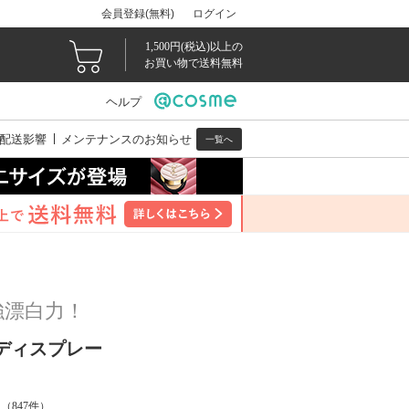
会員登録(無料)
ログイン
1,500円(税込)以上の
お買い物で送料無料
ヘルプ
配送影響
メンテナンスのお知らせ
一覧へ
強漂白力！
ンディスプレー
（
847
件）