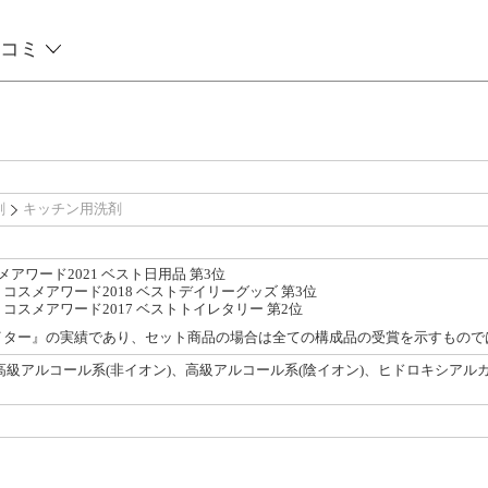
コミ
剤
キッチン用洗剤
メアワード2021 ベスト日用品 第3位
コスメアワード2018 ベストデイリーグッズ 第3位
コスメアワード2017 ベストトイレタリー 第2位
イター』の実績であり、セット商品の場合は全ての構成品の受賞を示すもので
、高級アルコール系(非イオン)、高級アルコール系(陰イオン)、ヒドロキシア