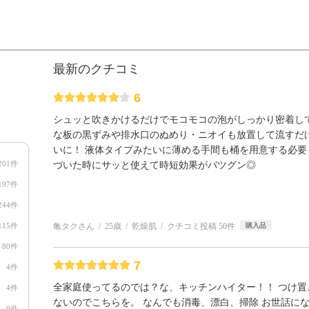
最新のクチコミ
6
シュッと吹きかけるだけでモコモコの泡がしっかり密着し
な板の黒ずみや排水口のぬめり・ニオイも放置して流すだ
いに！ 液体タイプみたいに薄める手間も桶を用意する必要
201件
づいた時にサッと使えて時短効果がバツグン◎
197件
244件
115件
亀タクさん
25歳
乾燥肌
クチコミ投稿 50件
購入品
80件
7
4件
全家庭使ってるのでは？な、キッチンハイター！！ つけ
4件
ないのでこちらを。 なんでも消毒、漂白、掃除 お世話に
0件