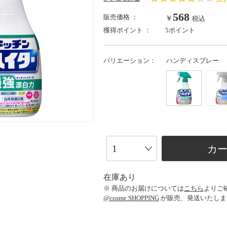
568
販売価格 ：
￥
税込
獲得ポイント ：
5ポイント
バリエーション：
ハンディスプレー
カ
在庫あり
※ 商品のお届けについては
こちら
よりご
@cosme SHOPPING
が販売、発送いたしま