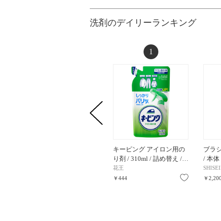
洗剤のデイリーランキング
1
キーピング アイロン用の
ブラシ
り剤 / 310ml / 詰め替え /…
/ 本体 
花王
SHIS
お気に入り
￥444
￥2,20