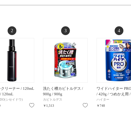
2
3
4
クリーナー / 120mL
洗たく槽カビトルデス /
ワイドハイター PRO
/ 120mL
900g / 900g
/ 420g / つめかえ用 
EIDO(シセイドウ)
カビトルデス
ハイター
お気に入り
お気に入り
0
￥1,513
￥748