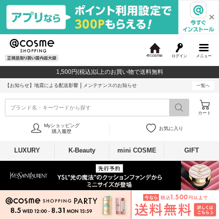
ログイン
メニュー
@
c
1,500円(税込)以上のお買い物で送料無料
o
s
【お知らせ】
地震による配送影響
メンテナンスのお知らせ
一覧へ
m
e
ブランド名・キーワードから探す
カート
Myショッピング
お気に入り
購入履歴
LUXURY
K-Beauty
mini COSME
GIFT