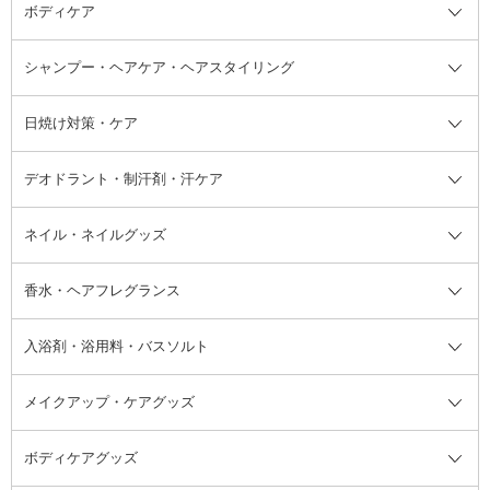
ボディケア
美容液
BBクリーム
メイクアップ全て
乳液
CCクリーム
マスカラ・マスカラ下地
ボディソープ・ハンドソープ・石
シャンプー・ヘアケア・ヘアスタイリング
オールインワン化粧品
コンシーラー
まつげ美容液
ボディケア全て
フェイスクリーム
ファンデーション
つけまつげ
けん
シャンプー・ヘアケア・ヘアスタ
日焼け対策・ケア
フェイスオイル・バーム
フェイスパウダー
アイシャドウ
ボディケア
化粧液
その他ベースメイク
アイシャドウベース
ハンドケア
シャンプー・コンディショナー
イリング全て
デオドラント・制汗剤・汗ケア
ブースター・導入液
アイブロウ・眉マスカラ
レッグ・フットケア
洗い流さないトリートメント
日焼け対策・ケア全て
シートパック・マスク
アイライナー
ネック・デコルテケア
ヘアパック・ヘアマスク
日焼け止め
デオドラント・制汗剤・汗ケア全
ボディ用デオドラント・制汗剤・
ネイル・ネイルグッズ
洗い流すパック・マスク
チーク
バストケア
ヘアスタイリング剤
サンオイル・タンニング
アイクリーム・アイケア
口紅・リップグロス
ヒップケア
ヘアカラー・カラーリング
アフターサンケア
て
汗ケア
フット用デオドラント・制汗剤・
香水・ヘアフレグランス
リップクリーム・リップケア
ハイライト・シェーディング
ネイルケア
頭皮ケア・育毛剤
その他日焼け対策・UVケア
ネイル・ネイルグッズ全て
ゴマージュ・ピーリング
その他メイクアップ
ネイルケアグッズ
パーマ液
マニキュア
汗ケア
その他シャンプー・ヘアケア・ヘ
入浴剤・浴用料・バスソルト
顔用マッサージ料
脱毛・除毛ケア
ジェルネイル
香水・ヘアフレグランス全て
その他スキンケア
その他ボディケア
ネイルアートグッズ
香水
アスタイリング
メイクアップ・ケアグッズ
リムーバー・除光液
フレグランスミスト
入浴剤・浴用料・バスソルト全て
ヘアフレグランス
入浴剤・浴用料
ボディケアグッズ
その他香水・ヘアフレグランス
バスソルト
メイクアップ・ケアグッズ全て
パフ・スポンジ