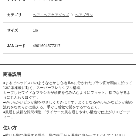
カテゴリ
ヘア・ヘアケアグッズ
ヘアブラシ
サイズ
1個
JANコード
4901604577317
商品説明
●まるでヘッドスパのようなとかし心地 8本に分かれたブラシ面が頭皮に沿って
1本1本柔軟に動く、スーパーフレキシブル構造。
カーブしたワイドなブラシ面が頭皮を包み込むようにフィット。指でなぞるよ
うにじんわりほぐす 。
●やわらかいピンが髪をやさしくときほぐす。よくしなるやわらかなピンが髪の
流れをなめらかに整える。手ぐし感覚で髪をするするとく。
●風通し抜群な隙間構造 ドライヤーの風を通しやすい構造で仕上がりスピーデ
ィー 。
使い方
●乾いた髪に使用する場合、髪の根元から毛先に向かってとかしてください。