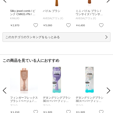
コーム
Silky jewel comb / ピ
パドル ブラシ
ミニ パドル ブラシ /
ヘア
ンク CMK01-PN / 約1
ワンサイズ / ワンサイ
(縦
3g / ピンク CMK01-P
ズ
24
KINUJO
AVEDA(アヴェダ)
AVEDA(アヴェダ)
ジ
N / 約13g
お気に入り
お気に入り
お気に入り
￥2,970
￥5,060
￥4,400
￥3
このカテゴリのランキングをもっとみる
この商品を見ている人におすすめ
Previous
Next
ェル
フィンガーフレックス
デタングリングブラシ
デタングリングブラシ
デ
ブラシ / ベージュ / 1
3Dスーパーフィット /
3Dスーパーフィット /
3
個
H236 W75 D41
カラフルパーティ / 68
【ミ
マペペ
マペペ
マペペ
マ
g
1個
お気に入り
お気に入り
お気に入り
￥1,210
￥1,320
￥1,320
￥1