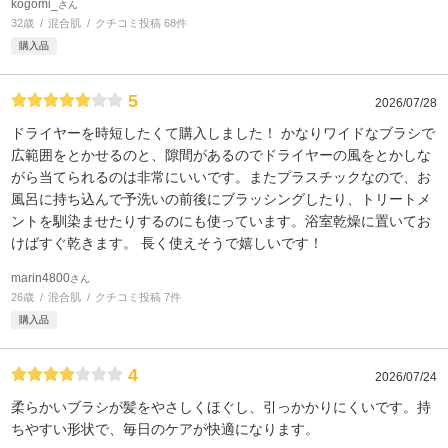
kogomi_
さん
32歳
混合肌
クチコミ投稿 68件
購入品
5
2026/07/28
ドライヤーを時短したくて購入しました！ かなりワイドなブラシで
広範囲をとかせるのと、隙間があるのでドライヤーの風をとかしな
がら当てられるのは非常にいいです。またプラスチックなので、お
風呂に持ち込んで予洗いの前後にブラッシングしたり、トリートメ
ントを馴染ませたりするのにも使っています。浴室乾燥に置いてお
けばすぐ乾きます。 長く使えそうで嬉しいです！
marin4800
さん
26歳
混合肌
クチコミ投稿 7件
購入品
4
2026/07/24
柔らかいブラシが髪をやさしくほぐし、引っかかりにくいです。持
ちやすい形状で、毎日のケアが快適になります。