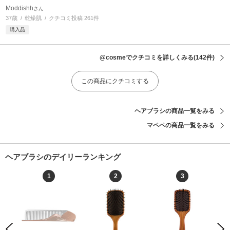
Moddishh
さん
37歳
乾燥肌
クチコミ投稿 261件
購入品
@cosmeでクチコミを詳しくみる
(142件)
この商品にクチコミする
ヘアブラシの商品一覧をみる
マペペの商品一覧をみる
ヘアブラシのデイリーランキング
1
2
3
Previous
Next