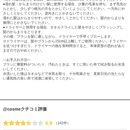
●濡れ髪・からまりのひどい髪に使用する場合、少量の毛束を持ち、まず毛先か
らとかし、少しずつ根元の方をとかしていくようにしてください。一方向にや
さしくとかしてください。逆向きにとかさないでください。
濡れた髪はからまりやすいので、やさしくとかしてください。髪のからまりを
無理にとかさないでください。
●ドライヤーと併用する場合、タオルドライした髪をやさしくブラッシングし、
髪のからまりをとります。
その後、ブラシを髪に通しながら、ドライヤーで手早くブローします。
※ドライヤーは、髪やブラシから15cm以上離してご使用ください。ドライヤー
を近づけすぎたり、ドライヤーの熱を長時間当てると、本体変形の恐れがあり
ますのでおやめください。
―お手入れ方法―
ブラシに整髪料がついたり、汚れたときは、すぐに乾いた布で拭き取るか水洗
いしてください。
水洗いした後はタオルなどで水気を取り、十分乾燥させ、直射日光の当たらな
い通気性の良い所で清潔に保管してください。
@cosmeクチコミ評価
4.9
（142件）