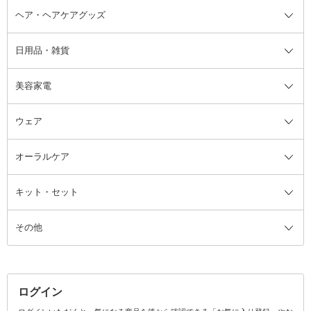
ヘア・ヘアケアグッズ
コットン・綿棒
ボディケアグッズ全て
あぶらとり紙
ボディ・バスグッズ
日用品・雑貨
洗顔グッズ
マッサージ・ボディケアグッズ
ヘア・ヘアケアグッズ全て
ビューラー
アイケアグッズ
ヘアブラシ
美容家電
ブラシ・チップ
かかと・角質ケアグッズ
ヘアゴム
日用品・雑貨全て
二重まぶた用アイテム
エクササイズ器具・グッズ
ヘアピン・ヘアクリップ
洗剤
ウェア
ツィザー・毛抜き
絆創膏
ヘアバンド
柔軟剤
美容家電全て
眉・鼻毛・甘皮はさみ
その他ボディケアグッズ
ヘアカーラー
サニタリー・生理用品
フェイスケア美容家電
ルームフレグランス・ディフュー
オーラルケア
カミソリ
ヘッドマッサージブラシ
ボディケア美容家電
ウェア全て
角栓抜き
その他ヘア・ヘアケアグッズ
エッセンシャルオイル
ヘアケアスタイリング美容家電
インナー
ザー
ファンデーション・パウダーケー
キット・セット
アロマキャンドル
その他美容家電
レッグウェア
オーラルケア全て
化粧ポーチ・メイクボックス
お香・インセンス
その他ウェア
歯磨き粉
ス
その他
ミラー・鏡
消臭剤・芳香剤
歯ブラシ
キット・セット全て
詰替容器・アトマイザー
ファブリックミスト
デンタルフロス
スキンケアキット
その他メイクアップ・ケアグッズ
マスク・ティッシュ
マウスウォッシュ・スプレー
ベースメイクキット
その他全て
その他日用品・雑貨
口臭清涼・ケア剤
メイクアップキット
その他
ログイン
その他オーラルケア
ボディケアキット
ヘアケアキット