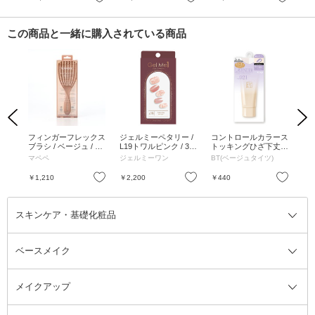
この商品と一緒に購入されている商品
Previous
Next
ック
フィンガーフレックス
ジェルミーペタリー /
コントロールカラース
シ
ムー
ブラシ / ベージュ / 1
L19トワルピンク / 30
トッキングひざ下丈 /
イル
個
枚
002101 ラベンダー / 2
ャル
マペペ
ジェルミーワン
BT(ベージュタイツ)
RM
2～25cm
ベッ
L、
お気に入り
お気に入り
お気に入り
￥1,210
￥2,200
￥440
￥3
L
スキンケア・基礎化粧品
ベースメイク
スキンケア・基礎化粧品全て
クレンジング
メイクアップ
洗顔料
ベースメイク全て
化粧水
化粧下地・コントロールカラー