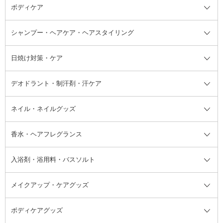
ボディケア
美容液
BBクリーム
メイクアップ全て
乳液
CCクリーム
マスカラ・マスカラ下地
ボディソープ・ハンドソープ・石
シャンプー・ヘアケア・ヘアスタイリング
オールインワン化粧品
コンシーラー
まつげ美容液
ボディケア全て
フェイスクリーム
ファンデーション
つけまつげ
けん
シャンプー・ヘアケア・ヘアスタ
日焼け対策・ケア
フェイスオイル・バーム
フェイスパウダー
アイシャドウ
ボディケア
化粧液
その他ベースメイク
アイシャドウベース
ハンドケア
シャンプー・コンディショナー
イリング全て
デオドラント・制汗剤・汗ケア
ブースター・導入液
アイブロウ・眉マスカラ
レッグ・フットケア
洗い流さないトリートメント
日焼け対策・ケア全て
シートパック・マスク
アイライナー
ネック・デコルテケア
ヘアパック・ヘアマスク
日焼け止め
デオドラント・制汗剤・汗ケア全
ボディ用デオドラント・制汗剤・
ネイル・ネイルグッズ
洗い流すパック・マスク
チーク
バストケア
ヘアスタイリング剤
サンオイル・タンニング
アイクリーム・アイケア
口紅・リップグロス
ヒップケア
ヘアカラー・カラーリング
アフターサンケア
て
汗ケア
フット用デオドラント・制汗剤・
香水・ヘアフレグランス
リップクリーム・リップケア
ハイライト・シェーディング
ネイルケア
頭皮ケア・育毛剤
その他日焼け対策・UVケア
ネイル・ネイルグッズ全て
ゴマージュ・ピーリング
その他メイクアップ
ネイルケアグッズ
パーマ液
マニキュア
汗ケア
その他シャンプー・ヘアケア・ヘ
入浴剤・浴用料・バスソルト
顔用マッサージ料
脱毛・除毛ケア
ジェルネイル
香水・ヘアフレグランス全て
その他スキンケア
その他ボディケア
ネイルアートグッズ
香水
アスタイリング
メイクアップ・ケアグッズ
リムーバー・除光液
フレグランスミスト
入浴剤・浴用料・バスソルト全て
ヘアフレグランス
入浴剤・浴用料
ボディケアグッズ
その他香水・ヘアフレグランス
バスソルト
メイクアップ・ケアグッズ全て
パフ・スポンジ