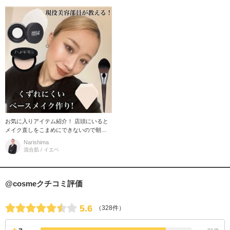
お気に入りアイテム紹介！ 店頭にいると
メイク直しをこまめにできないので朝か
らしっかりとベースメイクを仕込むので
Narishima
すが、その中でも特にメイクくず
混合肌 / イエベ
@cosmeクチコミ評価
5.6
（328件）