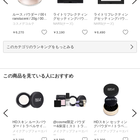
Previous
Next
トニ
ルース パウダー / 00 t
ライトリフレクティン
ライトリフレクティン
ラ
 /
ranslucent / 20g / 00 tr
グセッティングパウダ
グセッティングパウダ
グ
anslucent / 20g
ー プレスト N ミニ / 0
ー プレスト N / 5894
ー 
コスメデコルテ
NARS(ナーズ)
NARS(ナーズ)
NA
2415 / 3g / ミニサイズ
CRYSTAL / 5894 CRY
FOG
/ 02415 / 3g
STAL
G /
お気に入り
お気に入り
お気に入り
￥6,270
￥3,190
￥6,490
￥6
このカテゴリのランキングをもっとみる
この商品を見ている人におすすめ
Previous
Next
トパ
HDスキン ルースパウ
@cosme限定 パウダ
HDスキン セッティン
H
ダー / トラベルサイズ
ー&保湿ミスト トラベ
グパウダー / トラベル
グパ
/ 0.1 / 4g
ルサイズ セット / 本
サイズ / BTG 1.1 / 7g
サイズ
エバ
メイクアップフォーエバ
メイクアップフォーエバ
メイクアップフォーエバ
メ
体、サンプル / 0.1/0.2
ー
ー
ー
ー
/ 4g、4.5g、30ml、1
お気に入り
お気に入り
お気に入り
￥3,190
￥8,580
￥3,300
￥3