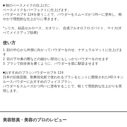
■ 朝のベースメイクの仕上げに
ベースメイクをパーフェクトに仕上げます。
パウダーカブキ 124を使うことで、パウダーをスムーズかつ均一に塗布し、軽
やかで理想的な仕上がりに導きます。
*シリカ、結晶セルロース、カオリン、 合成フルオロフロゴパイト、マイカ(す
べてメイクアップ効果)
使い方
1. 顔の中心から外側に向かってパウダーをのせ、ナチュラルマットに仕上げま
す
2. 目の下や鼻の際などの細かい部分にもしっかりパウダーをのせます
3. ブラシで顔全体を磨くように、パウダーを肌に馴染ませます
■おすすめのブラシ:パウダーカブキ 124
日本の伝統芸能、歌舞伎化粧で使われるブラシをヒントに開発されたHDスキン
ルースパウダーにおすすめのフェイスブラシ。
パウダーをスムーズかつ均一に塗布することで、軽くて理想的な仕上がりを実
現します。
美容部員・美容のプロのレビュー