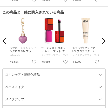
個、5ml、1g
この商品と一緒に購入されている商品
Previous
Next
7 D
ラブポーションシャイ
アーティスト リキッ
ステップ1プライマー
ア
8g
ングロス / 07 プラム
ド カラー マット / 270
UV プロテクター / SP
ティ
ポーション / 4.5ml
/ 6ml
F50+ / PA+++ / 30ml
PF2
milktouch
メイクアップフォーエバ
メイクアップフォーエバ
シ
684
ー
ー
お気に入り
お気に入り
お気に入り
￥1,584
￥5,060
￥5,390
￥7
スキンケア・基礎化粧品
ベースメイク
スキンケア・基礎化粧品全て
クレンジング
メイクアップ
洗顔料
ベースメイク全て
化粧水
化粧下地・コントロールカラー