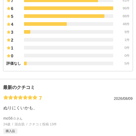
7
81件
6
96件
5
88件
4
48件
3
9件
2
1件
1
0件
0
0件
評価なし
5件
最新のクチコミ
7
2026/08/09
ぬりにくいかも、
mo56☆
さん
24歳
混合肌
クチコミ投稿 13件
購入品