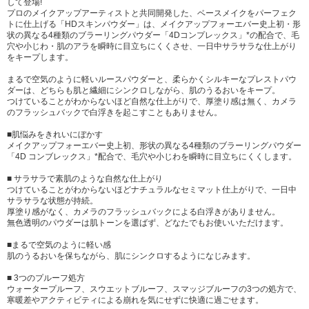
して登場!
プロのメイクアップアーティストと共同開発した、ベースメイクをパーフェク
トに仕上げる「HDスキンパウダー」は、メイクアップフォーエバー史上初・形
状の異なる4種類のブラーリングパウダー「4Dコンプレックス」*の配合で、毛
穴や小じわ・肌のアラを瞬時に目立ちにくくさせ、一日中サラサラな仕上がり
をキープします。
まるで空気のように軽いルースパウダーと、柔らかくシルキーなプレストパウ
ダーは、どちらも肌と繊細にシンクロしながら、肌のうるおいをキープ。
つけていることがわからないほど自然な仕上がりで、厚塗り感は無く、カメラ
のフラッシュバックで白浮きを起こすこともありません。
■肌悩みをきれいにぼかす
メイクアップフォーエバー史上初、形状の異なる4種類のブラーリングパウダー
「4D コンブレックス」*配合で、毛穴や小じわを瞬時に目立ちにくくします。
■ サラサラで素肌のような自然な仕上がり
つけていることがわからないほどナチュラルなセミマット仕上がりで、一日中
サラサラな状態が持続。
厚塗り感がなく、カメラのフラッシュバックによる白浮きがありません。
無色透明のパウダーは肌トーンを選ばず、どなたでもお使いいただけます。
■まるで空気のように軽い感
肌のうるおいを保ちながら、肌にシンクロするようになじみます。
■ 3つのプルーフ処方
ウォータープルーフ、スウエットブルーフ、スマッジブルーフの3つの処方で、
寒暖差やアクティビティによる崩れを気にせずに快適に過ごせます。