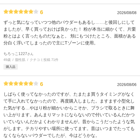
6
2026/08/08
ずっと気になっていつつ他のパウダーもあるし……と後回しにして
ましたが、早く買っておけば良かった！ 粉が本当に細かくて、片栗
粉とはよく言ったものだなぁと。 頬にもつけたところ、面積がある
分白く浮いてしまったので主にTゾーンに使用。
ちろっこ1227
さん
49歳
脂性肌
クチコミ投稿 71件
購入品
6
2026/08/06
しばらく使ってなかったのですが、たまたま買うタイミングがなく
て手に入れてなかったので、再度購入しました。ますます小型化し
た気がする…やはり粉が細かいからこそか、ブラシで取るときに舞
い上がります。あんまりマットにならないので付いているんだかつ
いていないんだかよくわかりませんが。昔からこうだったような気
がします。テカリやすい場所に使ってます。昔はいつまでたっても
なくならないパウダーでしたが、今はどうかな。