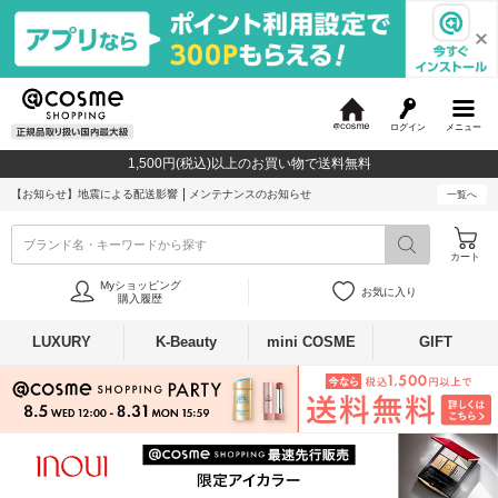
ログイン
メニュー
@
c
1,500円(税込)以上のお買い物で送料無料
o
s
【お知らせ】
地震による配送影響
メンテナンスのお知らせ
一覧へ
m
e
ブランド名・キーワードから探す
カート
Myショッピング
お気に入り
購入履歴
LUXURY
K-Beauty
mini COSME
GIFT