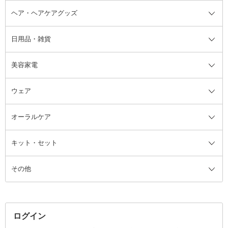
ヘア・ヘアケアグッズ
コットン・綿棒
ボディケアグッズ全て
あぶらとり紙
ボディ・バスグッズ
日用品・雑貨
洗顔グッズ
マッサージ・ボディケアグッズ
ヘア・ヘアケアグッズ全て
ビューラー
アイケアグッズ
ヘアブラシ
美容家電
ブラシ・チップ
かかと・角質ケアグッズ
ヘアゴム
日用品・雑貨全て
二重まぶた用アイテム
エクササイズ器具・グッズ
ヘアピン・ヘアクリップ
洗剤
ウェア
ツィザー・毛抜き
絆創膏
ヘアバンド
柔軟剤
美容家電全て
眉・鼻毛・甘皮はさみ
その他ボディケアグッズ
ヘアカーラー
サニタリー・生理用品
フェイスケア美容家電
ルームフレグランス・ディフュー
オーラルケア
カミソリ
ヘッドマッサージブラシ
ボディケア美容家電
ウェア全て
角栓抜き
その他ヘア・ヘアケアグッズ
エッセンシャルオイル
ヘアケアスタイリング美容家電
インナー
ザー
ファンデーション・パウダーケー
キット・セット
アロマキャンドル
その他美容家電
レッグウェア
オーラルケア全て
化粧ポーチ・メイクボックス
お香・インセンス
その他ウェア
歯磨き粉
ス
その他
ミラー・鏡
消臭剤・芳香剤
歯ブラシ
キット・セット全て
詰替容器・アトマイザー
ファブリックミスト
デンタルフロス
スキンケアキット
その他メイクアップ・ケアグッズ
マスク・ティッシュ
マウスウォッシュ・スプレー
ベースメイクキット
その他全て
その他日用品・雑貨
口臭清涼・ケア剤
メイクアップキット
その他
ログイン
その他オーラルケア
ボディケアキット
ヘアケアキット