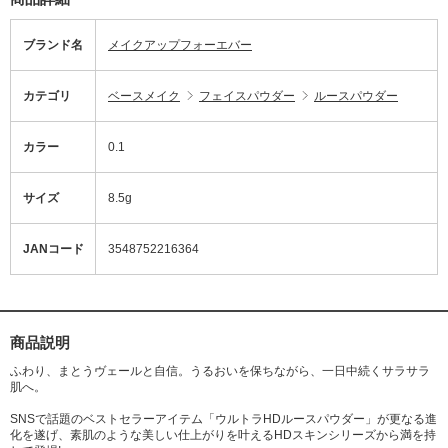
ブランド名
メイクアップフォーエバー
カテゴリ
ベースメイク
フェイスパウダー
ルースパウダー
カラー
0.1
サイズ
8.5g
JANコード
3548752216364
商品説明
ふわり、まとうヴェールと自信。うるおいを保ちながら、一日中続くサラサラ
肌へ。
SNSで話題のベストセラーアイテム「ウルトラHDルースパウダー」が更なる進
化を遂げ、素肌のような美しい仕上がりを叶えるHDスキンシリーズから満を持