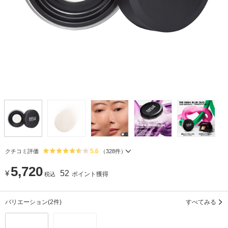
5.6
クチコミ評価
（
328
件）
5,720
¥
52
ポイント獲得
税込
バリエーション
(2件)
すべてみる