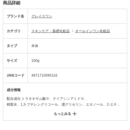
商品詳細
ブランド名
グレイスワン
カテゴリ
スキンケア・基礎化粧品
オールインワン化粧品
タイプ
本体
サイズ
100g
JANコード
4971710595116
成分情報
配合成分;トラネキサム酸※、ナイアシンアミド※、
精製水、1,3-ブチレングリコール、濃グリセリン、エタノール、2-エチル
ヘキサン酸セチル、メチルポリシロキサン、硬化油、水素添加大豆リン脂
もっとみる
質、ジペンタエリトリット脂肪酸エステル(1)、N-ステアロイルジヒドロス
フィンゴシン、d-δ-トコフェロール、カモミラエキス(1)、ゲンノショウコ
エキス、テトラ2-ヘキシルデカン酸アスコルビル、ヒアルロン酸ナトリウ