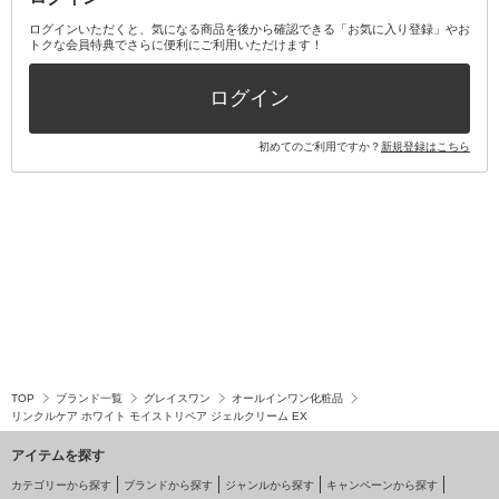
その他オーラルケア
ボディケアキット
ヘアケアキット
ログインいただくと、気になる商品を後から確認できる「お気に入り登録」やお
トクな会員特典でさらに便利にご利用いただけます！
その他キット・セット
ログイン
初めてのご利用ですか？
新規登録はこちら
TOP
ブランド一覧
グレイスワン
オールインワン化粧品
リンクルケア ホワイト モイストリペア ジェルクリーム EX
アイテムを探す
カテゴリーから探す
ブランドから探す
ジャンルから探す
キャンペーンから探す