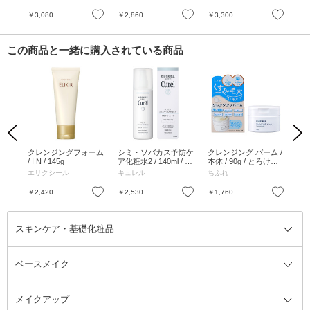
替え / 90g
ー
お気に入り
お気に入り
お気に入り
￥3,080
￥2,860
￥3,300
￥3
この商品と一緒に購入されている商品
Previous
Next
芒硝
クレンジングフォーム
シミ・ソバカス予防ケ
クレンジング バーム /
オ
/ I N / 145g
ア化粧水2 / 140ml / し
本体 / 90g / とろける /
アオ
っとり
無香料
ml
エリクシール
キュレル
ちふれ
ツ
/
ル
お気に入り
お気に入り
お気に入り
￥2,420
￥2,530
￥1,760
￥2
スキンケア・基礎化粧品
ベースメイク
スキンケア・基礎化粧品全て
クレンジング
メイクアップ
洗顔料
ベースメイク全て
化粧水
化粧下地・コントロールカラー