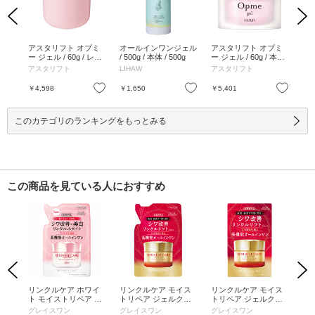
Previous
Next
ステ
アスタリフト オプミ
オールインワンジェル
アスタリフト オプミ
ア
25
ー ジェル / 60g / レフ
/ 500g / 本体 / 500g
ー ジェル / 60g / 本体
ー 
1枚
ィル / 60g
/ 60g
イア
アスタリフト
LIHAW
アスタリフト
ア
お気に入り
お気に入り
お気に入り
￥4,598
￥1,650
￥5,401
￥8
このカテゴリのランキングをもっとみる
この商品を見ている人におすすめ
Previous
Next
イス
リンクルケア ホワイ
リンクルケア モイス
リンクルケア モイス
リ
 U
ト モイストリペア ジ
トリペア ジェルクリ
トリペア ジェルクリ
トリ
++ /
ェルクリーム EX / 詰
ーム EX / 詰替え / 90g
ーム EX / 本体 / 100g
50
グレイスワン
グレイスワン
グレイスワン
グ