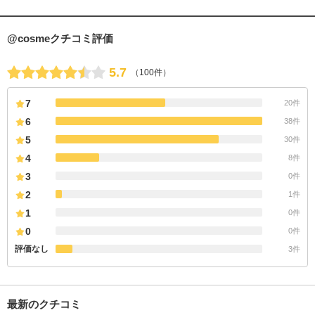
@cosmeクチコミ評価
5.7
（100件）
7
20件
6
38件
5
30件
4
8件
3
0件
2
1件
1
0件
0
0件
評価なし
3件
最新のクチコミ