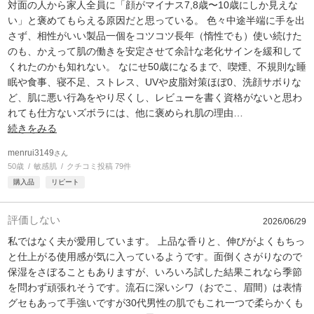
対面の人から家人全員に「顔がマイナス7,8歳〜10歳にしか見えな
い」と褒めてもらえる原因だと思っている。 色々中途半端に手を出
さず、相性がいい製品一個をコツコツ長年（惰性でも）使い続けた
のも、かえって肌の働きを安定させて余計な老化サインを緩和して
くれたのかも知れない。 なにせ50歳になるまで、喫煙、不規則な睡
眠や食事、寝不足、ストレス、UVや皮脂対策ほぼ0、洗顔サボりな
ど、肌に悪い行為をやり尽くし、レビューを書く資格がないと思わ
れても仕方ないズボラには、他に褒められ肌の理由
…
続きをみる
menrui3149
さん
50歳
敏感肌
クチコミ投稿 79件
購入品
リピート
評価しない
2026/06/29
私ではなく夫が愛用しています。 上品な香りと、伸びがよくもちっ
と仕上がる使用感が気に入っているようです。面倒くさがりなので
保湿をさぼることもありますが、いろいろ試した結果これなら季節
を問わず頑張れそうです。流石に深いシワ（おでこ、眉間）は表情
グセもあって手強いですが30代男性の肌でもこれ一つで柔らかくも