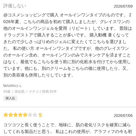
評価しない
2026/07/09
@コスメショッピングで購入 オールインワンタイプのものです。 2
026年夏、こちらの商品を初めて購入しましたが、グレイスワンの
他のオールインワンジェルを愛用（リピート）しています。 普段は
ドラッグストアで購入することが多いです。 購入動機 暑くなって
きたので少しさっぱりめのジェルに変えたくてこちらを選びまし
た。 私の使い方 オールインワンタイプですが、他のグレイスワン
のオールイン含め、オールインワンのみでスキンケアを済ますこと
はなく、最低でもこちらを使う前に別の化粧水を付けてから使用し
ています。他にも、別のクリームをこちらの後に使用したり、又、
別の美容液も併用したりしています。
tarusiru
さん
43歳
混合肌
クチコミ投稿 81件
購入品
5
2026/07/06
コツコツと長く使うことで、地味に、肌の老化リスクを確実に減ら
してくれる製品だと思う。 私はこれの使用が、アラフィフの今も初