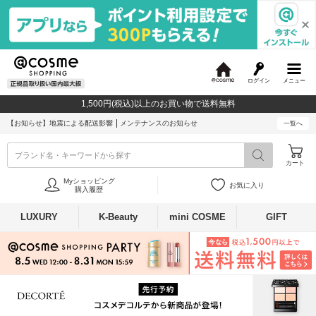
ログイン
メニュー
@
c
1,500円(税込)以上のお買い物で送料無料
o
s
【お知らせ】
地震による配送影響
メンテナンスのお知らせ
一覧へ
m
e
ブランド名・キーワードから探す
カート
Myショッピング
お気に入り
購入履歴
LUXURY
K-Beauty
mini COSME
GIFT