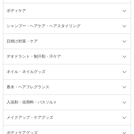
ボディケア
美容液
BBクリーム
メイクアップ全て
乳液
CCクリーム
マスカラ・マスカラ下地
ボディソープ・ハンドソープ・石
シャンプー・ヘアケア・ヘアスタイリング
オールインワン化粧品
コンシーラー
まつげ美容液
ボディケア全て
フェイスクリーム
ファンデーション
つけまつげ
けん
シャンプー・ヘアケア・ヘアスタ
日焼け対策・ケア
フェイスオイル・バーム
フェイスパウダー
アイシャドウ
ボディケア
化粧液
その他ベースメイク
アイシャドウベース
ハンドケア
シャンプー・コンディショナー
イリング全て
デオドラント・制汗剤・汗ケア
ブースター・導入液
アイブロウ・眉マスカラ
レッグ・フットケア
洗い流さないトリートメント
日焼け対策・ケア全て
シートパック・マスク
アイライナー
ネック・デコルテケア
ヘアパック・ヘアマスク
日焼け止め
デオドラント・制汗剤・汗ケア全
ボディ用デオドラント・制汗剤・
ネイル・ネイルグッズ
洗い流すパック・マスク
チーク
バストケア
ヘアスタイリング剤
サンオイル・タンニング
アイクリーム・アイケア
口紅・リップグロス
ヒップケア
ヘアカラー・カラーリング
アフターサンケア
て
汗ケア
フット用デオドラント・制汗剤・
香水・ヘアフレグランス
リップクリーム・リップケア
ハイライト・シェーディング
ネイルケア
頭皮ケア・育毛剤
その他日焼け対策・UVケア
ネイル・ネイルグッズ全て
ゴマージュ・ピーリング
その他メイクアップ
ネイルケアグッズ
パーマ液
マニキュア
汗ケア
その他シャンプー・ヘアケア・ヘ
入浴剤・浴用料・バスソルト
顔用マッサージ料
脱毛・除毛ケア
ジェルネイル
香水・ヘアフレグランス全て
その他スキンケア
その他ボディケア
ネイルアートグッズ
香水
アスタイリング
メイクアップ・ケアグッズ
リムーバー・除光液
フレグランスミスト
入浴剤・浴用料・バスソルト全て
ヘアフレグランス
入浴剤・浴用料
ボディケアグッズ
その他香水・ヘアフレグランス
バスソルト
メイクアップ・ケアグッズ全て
パフ・スポンジ