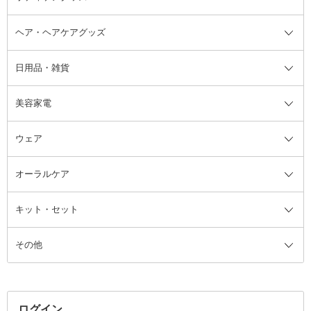
ヘア・ヘアケアグッズ
コットン・綿棒
ボディケアグッズ全て
あぶらとり紙
ボディ・バスグッズ
日用品・雑貨
洗顔グッズ
マッサージ・ボディケアグッズ
ヘア・ヘアケアグッズ全て
ビューラー
アイケアグッズ
ヘアブラシ
美容家電
ブラシ・チップ
かかと・角質ケアグッズ
ヘアゴム
日用品・雑貨全て
二重まぶた用アイテム
エクササイズ器具・グッズ
ヘアピン・ヘアクリップ
洗剤
ウェア
ツィザー・毛抜き
絆創膏
ヘアバンド
柔軟剤
美容家電全て
眉・鼻毛・甘皮はさみ
その他ボディケアグッズ
ヘアカーラー
サニタリー・生理用品
フェイスケア美容家電
ルームフレグランス・ディフュー
オーラルケア
カミソリ
ヘッドマッサージブラシ
ボディケア美容家電
ウェア全て
角栓抜き
その他ヘア・ヘアケアグッズ
エッセンシャルオイル
ヘアケアスタイリング美容家電
インナー
ザー
ファンデーション・パウダーケー
キット・セット
アロマキャンドル
その他美容家電
レッグウェア
オーラルケア全て
化粧ポーチ・メイクボックス
お香・インセンス
その他ウェア
歯磨き粉
ス
その他
ミラー・鏡
消臭剤・芳香剤
歯ブラシ
キット・セット全て
詰替容器・アトマイザー
ファブリックミスト
デンタルフロス
スキンケアキット
その他メイクアップ・ケアグッズ
マスク・ティッシュ
マウスウォッシュ・スプレー
ベースメイクキット
その他全て
その他日用品・雑貨
口臭清涼・ケア剤
メイクアップキット
その他
ログイン