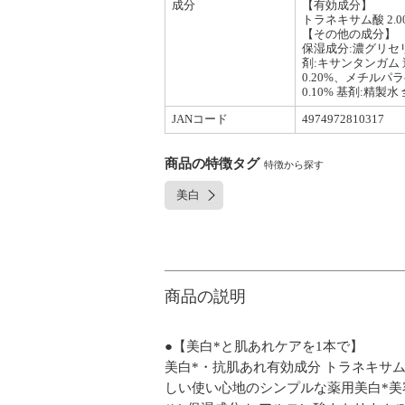
成分
【有効成分】
トラネキサム酸 2.0
【その他の成分】
保湿成分:濃グリセリン
剤:キサンタンガム
0.20%、メチルパラ
0.10% 基剤:精製
JANコード
4974972810317
商品の特徴タグ
特徴から探す
美白
商品の説明
●【美白*と肌あれケアを1本で】
美白*・抗肌あれ有効成分 トラネキサ
しい使い心地のシンプルな薬用美白*美