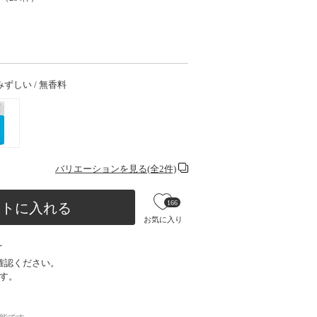
ずみずしい / 無香料
バリエーションを見る(全2件)
166
ートに入れる
お気に入り
け
確認ください。
す。