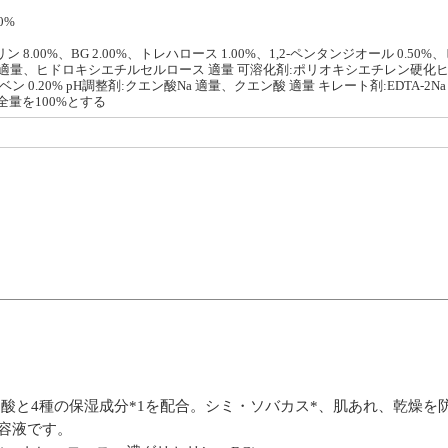
0%
 8.00%、BG 2.00%、トレハロース 1.00%、1,2-ペンタンジオール 0.50%
 適量、ヒドロキシエチルセルロース 適量 可溶化剤:ポリオキシエチレン硬化ヒマ
ベン 0.20% pH調整剤:クエン酸Na 適量、クエン酸 適量 キレート剤:EDTA-2N
水 全量を100%とする
ム酸と4種の保湿成分*1を配合。シミ・ソバカス*、肌あれ、乾燥
容液です。