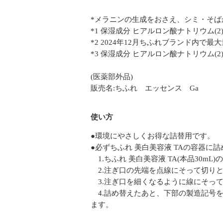
*メラニンの生成をおさえ、シミ・そば
*1 保湿成分 ヒアルロン酸ナトリウム(
*2 2024年12月ちふれブランド内で最大
*3 保湿成分 ヒアルロン酸ナトリウム
(医薬部外品)
販売名:ちふれ エッセンス Ga
使い方
●環境にやさしくお得な詰替用です。
●必ずちふれ 美白美容液 TAの容器に
1.ちふれ 美白美容液 TA(本品30
2.注ぎ口の先端を点線にそって切りと
3.注ぎ口を細くなるように線にそっ
4.詰め替えたあと、下部の製造記号
ます。