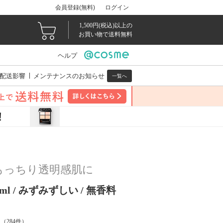
会員登録(無料)
ログイン
1,500円(税込)以上の
お買い物で送料無料
ヘルプ
配送影響
メンテナンスのお知らせ
一覧へ
もっちり透明感肌に
0ml / みずみずしい / 無香料
（
284
件）