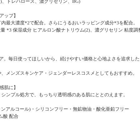
(2)、トレハロース、濃グリセリン、BG)
アップ】
内最大濃度*2で配合。さらにうるおいラッピング成分*3を配合。
で最大量 *3 保湿成分 ヒアルロン酸ナトリウム(2)、濃グリセリン 粘
ケア。毎日使ってほしいから、続けやすい価格と心地よさを追求した
や、メンズスキンケア・ジェンダーレスコスメとしてもおすすめ。
感肌に】
。シンプル処方で、もっちり透明感のある肌にととのえます。
ノンアルコール)・シリコンフリー・無鉱物油・酸化亜鉛フリー
ム酸 配合