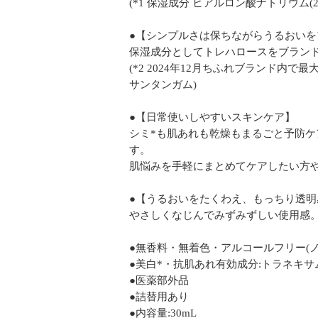
(*1 保湿成分 ヒアルロン酸ナトリウム
●【シンプルさは保ちながらうるおいを
保湿成分としてトレハロースをブランド
(*2 2024年12月ちふれブランド内
サンタンガム)
●【日常使いしやすいスキンケア】
シミ*も肌あれも乾燥もまるごと予防
す。
肌悩みを手軽にまとめてケアしたい方
●【うるおいをたくわえ、もっちり透明
やさしくなじんでみずみずしい使用感
●無香料・無着色・アルコールフリー(
●美白*・抗肌あれ有効成分:トラネキサ
●医薬部外品
●詰替用あり
●内容量:30mL