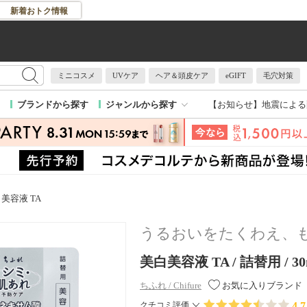
新着おトク情報
ミニコスメ
UVケア
ヘア＆頭皮ケア
eGIFT
毛穴対策
【お知らせ】
地震による
ブランドから探す
ジャンルから探す
美容液 TA
うるおいをたくわえ、
美白美容液 TA / 詰替用 / 3
ちふれ / Chifure
お気に入りブランド
4.7
クチコミ評価