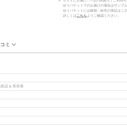
※
ポストにお届け / 一点のみ購入でご利用
ゆうパケットでのお届けの場合はサンプ
ゆうパケットには破損・紛失の保証はご
詳しくは
こちら
よりご確認ください。
コミ
化粧品
美容液