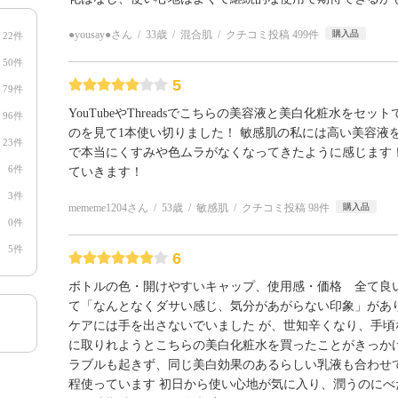
●yousay●さん
33歳
混合肌
クチコミ投稿 499件
購入品
22件
50件
5
79件
YouTubeやThreadsでこちらの美容液と美白化粧水を
96件
のを見て1本使い切りました！ 敏感肌の私には高い美容液
23件
で本当にくすみや色ムラがなくなってきたように感じます
6件
ていきます！
3件
mememe1204さん
53歳
敏感肌
クチコミ投稿 98件
購入品
0件
5件
6
ボトルの色・開けやすいキャップ、使用感・価格 全て良い
て「なんとなくダサい感じ、気分があがらない印象」があり
ケアには手を出さないでいました が、世知辛くなり、手頃
に取りれようとこちらの美白化粧水を買ったことがきっかけ
ラブルも起きず、同じ美白効果のあるらしい乳液も合わせ
程使っています 初日から使い心地が気に入り、潤うのにべ