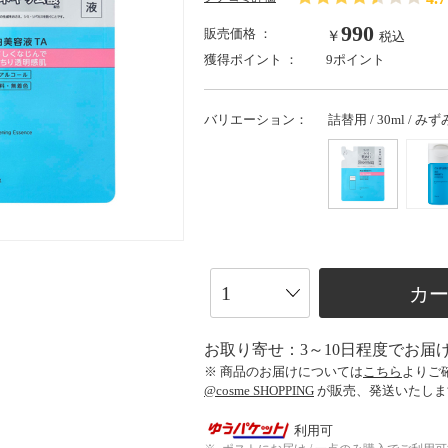
990
販売価格 ：
￥
税込
獲得ポイント ：
9ポイント
バリエーション：
詰替用 / 30ml / み
カ
お取り寄せ：3～10日程度でお届
※ 商品のお届けについては
こちら
よりご
@cosme SHOPPING
が販売、発送いたしま
利用可