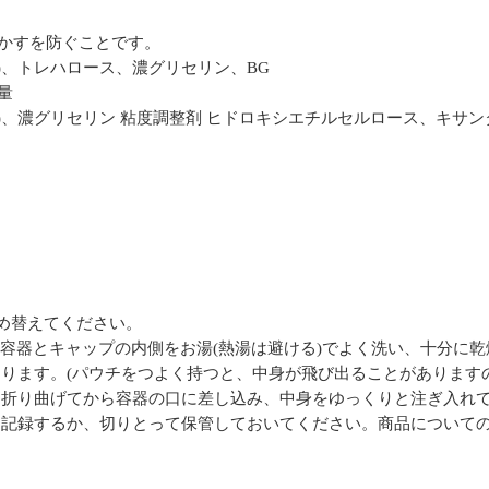
かすを防ぐことです。
2)、トレハロース、濃グリセリン、BG
量
(2)、濃グリセリン 粘度調整剤 ヒドロキシエチルセルロース、キサン
詰め替えてください。
mL)の容器とキャップの内側をお湯(熱湯は避ける)でよく洗い、十分に
ります。(パウチをつよく持つと、中身が飛び出ることがあります
て折り曲げてから容器の口に差し込み、中身をゆっくりと注ぎ入れ
を記録するか、切りとって保管しておいてください。商品について