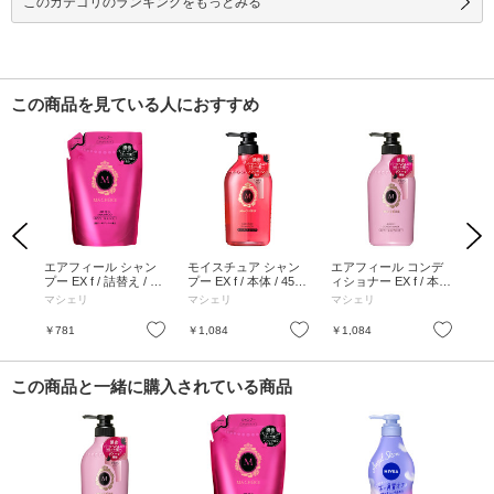
このカテゴリのランキングをもっとみる
この商品を見ている人におすすめ
Previous
Next
ショ
エアフィール シャン
モイスチュア シャン
エアフィール コンデ
エ
00mL
プー EX f / 詰替え / 38
プー EX f / 本体 / 450
ィショナー EX f / 本体
トメ
0mL
mL
/ 450mL
180
マシェリ
マシェリ
マシェリ
マ
お気に入り
お気に入り
お気に入り
￥781
￥1,084
￥1,084
￥1
この商品と一緒に購入されている商品