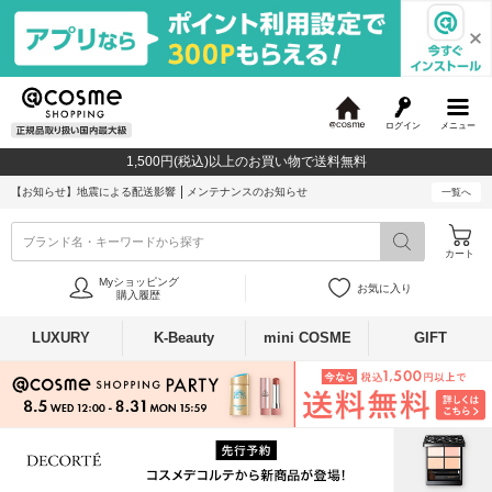
ログイン
メニュー
@
c
1,500円(税込)以上のお買い物で送料無料
o
s
【お知らせ】
地震による配送影響
メンテナンスのお知らせ
一覧へ
m
e
ブランド名・キーワードから探す
カート
Myショッピング
お気に入り
購入履歴
LUXURY
K-Beauty
mini COSME
GIFT