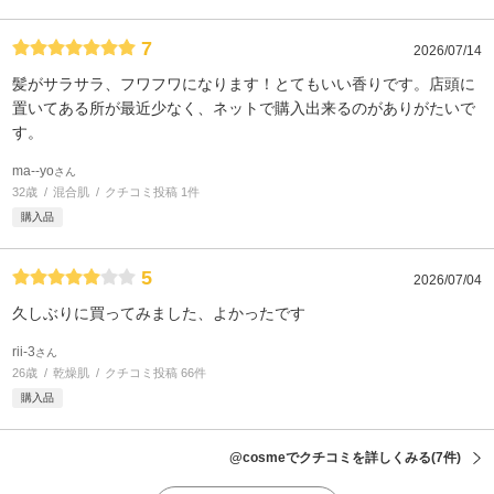
7
2026/07/14
髪がサラサラ、フワフワになります！とてもいい香りです。店頭に
置いてある所が最近少なく、ネットで購入出来るのがありがたいで
す。
ma--yo
さん
32歳
混合肌
クチコミ投稿 1件
購入品
5
2026/07/04
久しぶりに買ってみました、よかったです
rii-3
さん
26歳
乾燥肌
クチコミ投稿 66件
購入品
@cosmeでクチコミを詳しくみる
(7件)