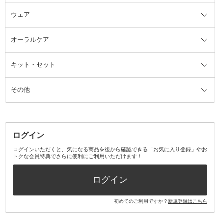
ウェア
ツィザー・毛抜き
絆創膏
ヘアバンド
柔軟剤
美容家電全て
眉・鼻毛・甘皮はさみ
その他ボディケアグッズ
ヘアカーラー
サニタリー・生理用品
フェイスケア美容家電
ルームフレグランス・ディフュー
オーラルケア
カミソリ
ヘッドマッサージブラシ
ボディケア美容家電
ウェア全て
角栓抜き
その他ヘア・ヘアケアグッズ
エッセンシャルオイル
ヘアケアスタイリング美容家電
インナー
ザー
ファンデーション・パウダーケー
キット・セット
アロマキャンドル
その他美容家電
レッグウェア
オーラルケア全て
化粧ポーチ・メイクボックス
お香・インセンス
その他ウェア
歯磨き粉
ス
その他
ミラー・鏡
消臭剤・芳香剤
歯ブラシ
キット・セット全て
詰替容器・アトマイザー
ファブリックミスト
デンタルフロス
スキンケアキット
その他メイクアップ・ケアグッズ
マスク・ティッシュ
マウスウォッシュ・スプレー
ベースメイクキット
その他全て
その他日用品・雑貨
口臭清涼・ケア剤
メイクアップキット
その他
ログイン
その他オーラルケア
ボディケアキット
ヘアケアキット
ログインいただくと、気になる商品を後から確認できる「お気に入り登録」やお
トクな会員特典でさらに便利にご利用いただけます！
その他キット・セット
ログイン
初めてのご利用ですか？
新規登録はこちら