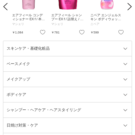
Previous
Next
ピン
エアフィール コンデ
エアフィール シャン
ニベア エンジェルス
フ
ィショナー EX f / 本体
プー EX f / 詰替え / 38
キン ボディウォッシ
ソー
/ 450mL
0mL
ュ ピーチ&フルーティ
L
マシェリ
マシェリ
ニベア
マ
ーの香り ポンプ / 本
体 / 480ml
お気に入り
お気に入り
お気に入り
￥1,084
￥781
￥599
￥8
スキンケア・基礎化粧品
ベースメイク
スキンケア・基礎化粧品全て
クレンジング
メイクアップ
洗顔料
ベースメイク全て
化粧水
化粧下地・コントロールカラー
ボディケア
美容液
BBクリーム
メイクアップ全て
乳液
CCクリーム
マスカラ・マスカラ下地
ボディソープ・ハンドソープ・石
シャンプー・ヘアケア・ヘアスタイリング
オールインワン化粧品
コンシーラー
まつげ美容液
ボディケア全て
フェイスクリーム
ファンデーション
つけまつげ
けん
シャンプー・ヘアケア・ヘアスタ
日焼け対策・ケア
フェイスオイル・バーム
フェイスパウダー
アイシャドウ
ボディケア
化粧液
その他ベースメイク
アイシャドウベース
ハンドケア
シャンプー・コンディショナー
イリング全て