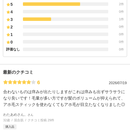
5
2件
4
0件
3
1件
2
0件
1
0件
0
0件
評価なし
0件
最新のクチコミ
6
2026/07/19
合わないものは痒みが出たりしますがこれは痒みも出ずサラサラに
なり良いです！毛量が多い方ですが髪のボリュームが抑えられて、
アホ毛スティックを使わなくてもアホ毛が目立たなくなりました◎
わたあめさん。
さん
32歳
混合肌
クチコミ投稿 29件
購入品