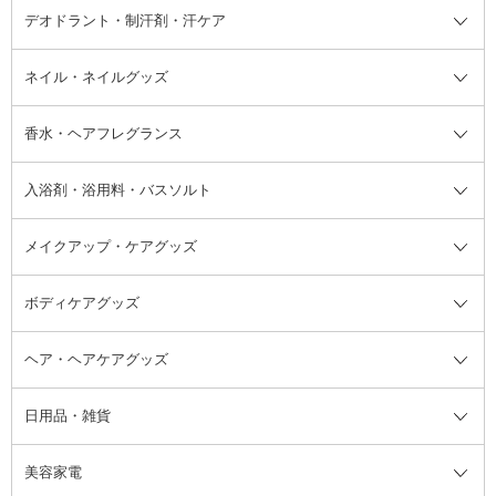
デオドラント・制汗剤・汗ケア
ブースター・導入液
アイブロウ・眉マスカラ
レッグ・フットケア
洗い流さないトリートメント
日焼け対策・ケア全て
シートパック・マスク
アイライナー
ネック・デコルテケア
ヘアパック・ヘアマスク
日焼け止め
デオドラント・制汗剤・汗ケア全
ボディ用デオドラント・制汗剤・
ネイル・ネイルグッズ
洗い流すパック・マスク
チーク
バストケア
ヘアスタイリング剤
サンオイル・タンニング
アイクリーム・アイケア
口紅・リップグロス
ヒップケア
ヘアカラー・カラーリング
アフターサンケア
て
汗ケア
フット用デオドラント・制汗剤・
香水・ヘアフレグランス
リップクリーム・リップケア
ハイライト・シェーディング
ネイルケア
頭皮ケア・育毛剤
その他日焼け対策・UVケア
ネイル・ネイルグッズ全て
ゴマージュ・ピーリング
その他メイクアップ
ネイルケアグッズ
パーマ液
マニキュア
汗ケア
その他シャンプー・ヘアケア・ヘ
入浴剤・浴用料・バスソルト
顔用マッサージ料
脱毛・除毛ケア
ジェルネイル
香水・ヘアフレグランス全て
その他スキンケア
その他ボディケア
ネイルアートグッズ
香水
アスタイリング
メイクアップ・ケアグッズ
リムーバー・除光液
フレグランスミスト
入浴剤・浴用料・バスソルト全て
ヘアフレグランス
入浴剤・浴用料
ボディケアグッズ
その他香水・ヘアフレグランス
バスソルト
メイクアップ・ケアグッズ全て
パフ・スポンジ
ヘア・ヘアケアグッズ
コットン・綿棒
ボディケアグッズ全て
あぶらとり紙
ボディ・バスグッズ
日用品・雑貨
洗顔グッズ
マッサージ・ボディケアグッズ
ヘア・ヘアケアグッズ全て
ビューラー
アイケアグッズ
ヘアブラシ
美容家電
ブラシ・チップ
かかと・角質ケアグッズ
ヘアゴム
日用品・雑貨全て
二重まぶた用アイテム
エクササイズ器具・グッズ
ヘアピン・ヘアクリップ
洗剤