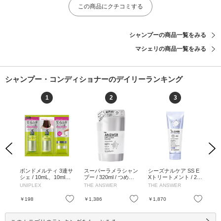
この商品にクチコミする
シャンプーの商品一覧をみる
マシェリの商品一覧をみる
シャンプー・コンディショナーのデイリーランキング
1
2
3
Previous
Next
ート
ボンドメルティ 3連サ
スーパーラメラシャン
シーズナルケア SS E
リ
Y D
シェ / 10mL、10ml、1
プー / 320ml / つめか
Xトリートメント / 22
イ
 ベル
0ml / 10mL、10ml、10
え用 / ベルガモット&
0g / ジャスミン&マン
ート
UNIPLEX
THE ANSWER
THE ANSWER
リ
の香
ml
ダフネの香り / 320ml
ダリンオレンジの香り
ピン
/ 220g
パウ
お気に入り
お気に入り
お気に入り
￥198
￥1,386
￥1,870
￥1
L、