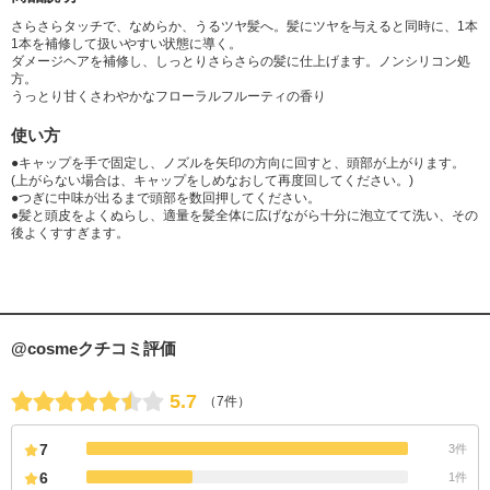
さらさらタッチで、なめらか、うるツヤ髪へ。髪にツヤを与えると同時に、1本
1本を補修して扱いやすい状態に導く。
ダメージヘアを補修し、しっとりさらさらの髪に仕上げます。ノンシリコン処
方。
うっとり甘くさわやかなフローラルフルーティの香り
使い方
●キャップを手で固定し、ノズルを矢印の方向に回すと、頭部が上がります。
(上がらない場合は、キャップをしめなおして再度回してください。)
●つぎに中味が出るまで頭部を数回押してください。
●髪と頭皮をよくぬらし、適量を髪全体に広げながら十分に泡立てて洗い、その
後よくすすぎます。
@cosmeクチコミ評価
5.7
（7件）
7
3件
6
1件