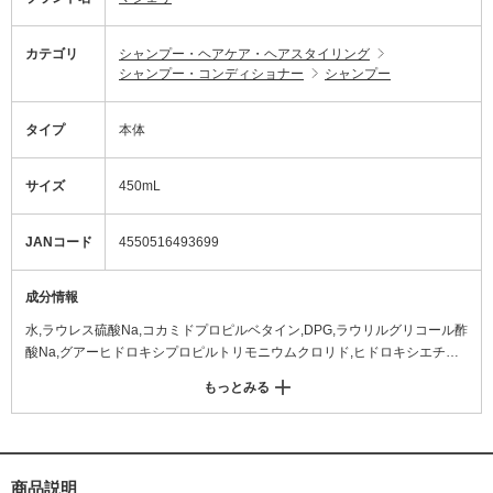
カテゴリ
シャンプー・ヘアケア・ヘアスタイリング
シャンプー・コンディショナー
シャンプー
タイプ
本体
サイズ
450mL
JANコード
4550516493699
成分情報
水,ラウレス硫酸Na,コカミドプロピルベタイン,DPG,ラウリルグリコール酢
酸Na,グアーヒドロキシプロピルトリモニウムクロリド,ヒドロキシエチル
ウレア,ポリクオタニウム-7,(プロピルトリモニウムクロリドアクリルアミ
もっとみる
ド/ジメチルアクリルアミド)コポリマー,乳酸,ハチミツ,ヒアルロン酸Na,加
水分解コンキオリン,硫酸Na,ラウリン酸PEG-2,クエン酸,イソステアリルア
ルコール,サリチル酸,EDTA-2Na,PPG-70ポリグリセリル-10,乳酸アンモニ
ウム,EDTA-4Na,BG,BHT,フェノキシエタノール,安息香酸Na,香料 <M11918
0-202>
商品説明