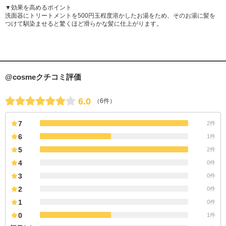
▼効果を高めるポイント
洗面器にトリートメントを500円玉程度溶かしたお湯をため、そのお湯に髪を
つけて馴染ませると驚くほど滑らかな髪に仕上がります。
@cosmeクチコミ評価
6.0
（6件）
7
2件
6
1件
5
2件
4
0件
3
0件
2
0件
1
0件
0
1件