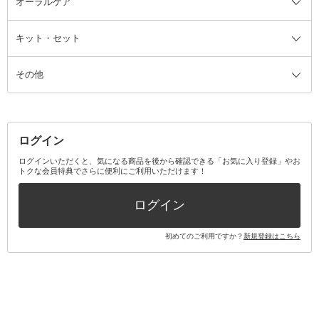
オーラルケア
カミソリ
ヘッドマッサージブラシ
ボディケア美容家電
ウェア全て
角栓抜き
その他ヘア・ヘアケアグッズ
エッセンシャルオイル
ヘアケアスタイリング美容家電
インナー
ザー
ファンデーション・パウダーケー
キット・セット
アロマキャンドル
その他美容家電
レッグウェア
オーラルケア全て
化粧ポーチ・メイクボックス
お香・インセンス
その他ウェア
歯磨き粉
ス
その他
ミラー・鏡
消臭剤・芳香剤
歯ブラシ
キット・セット全て
詰替容器・アトマイザー
ファブリックミスト
デンタルフロス
スキンケアキット
その他メイクアップ・ケアグッズ
マスク・ティッシュ
マウスウォッシュ・スプレー
ベースメイクキット
その他全て
その他日用品・雑貨
口臭清涼・ケア剤
メイクアップキット
その他
ログイン
その他オーラルケア
ボディケアキット
ヘアケアキット
ログインいただくと、気になる商品を後から確認できる「お気に入り登録」やお
トクな会員特典でさらに便利にご利用いただけます！
その他キット・セット
ログイン
初めてのご利用ですか？
新規登録はこちら