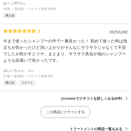
みーこ427
さん
40歳
混合肌
クチコミ投稿 188件
購入品
7
2025/12/02
今まで使ったシャンプーの中で一番良かった！ 初めて使った時は泡
立ちが良かったけど洗い上がりがそんなにサラサラじゃなくて不安
でしたが乾かすとツヤ、まとまり、サラサラ具合が他のシャンプー
よりも段違いで良かったです。
はにいちゃん、
さん
27歳
敏感肌
クチコミ投稿 6件
購入品
リピート
@cosmeでクチコミを詳しくみる
(6件)
この商品にクチコミする
トリートメントの商品一覧をみる