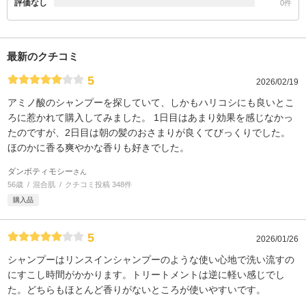
評価なし
0件
最新のクチコミ
5
2026/02/19
アミノ酸のシャンプーを探していて、しかもハリコシにも良いとこ
ろに惹かれて購入してみました。 1日目はあまり効果を感じなかっ
たのですが、2日目は朝の髪のおさまりが良くてびっくりでした。
ほのかに香る爽やかな香りも好きでした。
ダンボティモシー
さん
56歳
混合肌
クチコミ投稿 348件
購入品
5
2026/01/26
シャンプーはリンスインシャンプーのような使い心地で洗い流すの
にすこし時間がかかります。トリートメントは逆に軽い感じでし
た。どちらもほとんど香りがないところが使いやすいです。