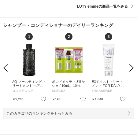
LUTY emmeの商品一覧をみる
シャンプー・コンディショナーのデイリーランキング
1
2
3
Previous
Next
ス
AQ ブースティング ト
ボンドメルティ 3連サ
EXモイストトリート
リ
 /
リートメント ヘアセ
シェ / 10mL、10ml、1
メント FOR DAILY D
イ
ラム / 200mL / 付け替
0ml / 10mL、10ml、10
AMAGE / 220g / ベル
ート
コスメデコルテ
UNIPLEX
THE ANSWER
リ
え / 200mL
ml
ガモット&ダフネの香
ピン
り / 220g
パウ
お気に入り
お気に入り
お気に入り
￥5,280
￥198
￥1,848
￥1
L、
このカテゴリのランキングをもっとみる