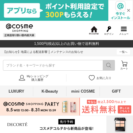
ログイン
メニュー
@
c
1,500円(税込)以上のお買い物で送料無料
o
s
【お知らせ】
地震による配送影響
メンテナンスのお知らせ
一覧へ
m
e
ブランド名・キーワードから探す
カート
Myショッピング
お気に入り
購入履歴
LUXURY
K-Beauty
mini COSME
GIFT