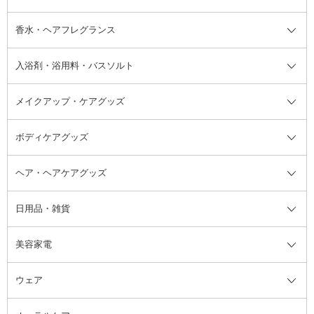
フット用デオドラント・制汗剤・
香水・ヘアフレグランス
リップクリーム・リップケア
ハイライト・シェーディング
ネイルケア
頭皮ケア・育毛剤
その他日焼け対策・UVケア
ネイル・ネイルグッズ全て
ゴマージュ・ピーリング
その他メイクアップ
ネイルケアグッズ
パーマ液
マニキュア
汗ケア
その他シャンプー・ヘアケア・ヘ
入浴剤・浴用料・バスソルト
顔用マッサージ料
脱毛・除毛ケア
ジェルネイル
香水・ヘアフレグランス全て
その他スキンケア
その他ボディケア
ネイルアートグッズ
香水
アスタイリング
メイクアップ・ケアグッズ
リムーバー・除光液
フレグランスミスト
入浴剤・浴用料・バスソルト全て
ヘアフレグランス
入浴剤・浴用料
ボディケアグッズ
その他香水・ヘアフレグランス
バスソルト
メイクアップ・ケアグッズ全て
パフ・スポンジ
ヘア・ヘアケアグッズ
コットン・綿棒
ボディケアグッズ全て
あぶらとり紙
ボディ・バスグッズ
日用品・雑貨
洗顔グッズ
マッサージ・ボディケアグッズ
ヘア・ヘアケアグッズ全て
ビューラー
アイケアグッズ
ヘアブラシ
美容家電
ブラシ・チップ
かかと・角質ケアグッズ
ヘアゴム
日用品・雑貨全て
二重まぶた用アイテム
エクササイズ器具・グッズ
ヘアピン・ヘアクリップ
洗剤
ウェア
ツィザー・毛抜き
絆創膏
ヘアバンド
柔軟剤
美容家電全て
眉・鼻毛・甘皮はさみ
その他ボディケアグッズ
ヘアカーラー
サニタリー・生理用品
フェイスケア美容家電
ルームフレグランス・ディフュー