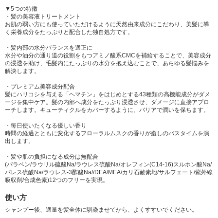
▼5つの特徴
アルコール、乳酸、ポリクオタニウム-10、ポリクオタニウム-51、イソプ
・髪の美容液トリートメント
ロパノール、グアーヒドロキシプロピルトリモニウムクロリド、ジメチコ
お肌の弱い方にも使っていただけるように天然由来成分にこだわり、美髪に導
ノール、オクチルドデカノール、ベヘニルアルコール、ヘキサ(ヒドロキシ
く栄養成分をたっぷりと配合した独自処方です。
ステアリン酸/ステアリン酸/ロジン酸)ジペンタエリスリチル、スーパーオ
・髪内部の水分バランスを適正に
キシドジスムターゼ、PG、PPG-90ブチルエーテル、BG、DPG、フェノ
水分や油分の通り道の役割をもつアミノ酸系CMCを補給することで、美容成分
キシエタノール、エタノール、香料
の浸透を助け、毛髪内にたっぷりの水分を抱え込むことで、あらゆる髪悩みを
解決します。
・プレミアム美容成分配合
髪にハリコシを与える「ヘマチン」をはじめとする43種類の高機能成分がダメ
ージを集中ケア。髪の内部へ成分をたっぷり浸透させ、ダメージに直接アプロ
ーチします。キューティクルをカバーするように、バリアで潤いを保ちます。
・毎日使いたくなる優しい香り
時間の経過とともに変化するフローラルムスクの香りが癒しのバスタイムを演
出します。
・髪や肌の負担になる成分は無配合
(パラベン/ラウリル硫酸Na/ラウレス硫酸Na/オレフィン(C14-16)スルホン酸Na/
パレス硫酸Na/ラウレス-3酢酸Na//DEA/MEA/カリ石鹸素地/サルフェート/紫外線
吸収剤/合成色素)12つのフリーを実現。
使い方
シャンプー後、適量を髪全体に馴染ませてから、よくすすいでください。