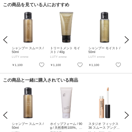
この商品を見ている人におすすめ
Previous
Next
 /
シャンプー スムース /
トリートメント モイ
シャンプー モイスト /
ト
ローラ
50ml
スト / 40g
50ml
ース
g 
LUTY emme
LUTY emme
LUTY emme
LU
の
お気に入り
お気に入り
お気に入り
￥1,100
￥1,100
￥1,100
￥7
この商品と一緒に購入されている商品
Previous
Next
ミン
シャンプー スムース /
ホイップフォーム / 90
スタジオ フィックス
ウ
 40
50ml
g / 天然香料100%。爽
36 スムース アングル
ン
やかなゆずの中にハー
コンシーラー / NW13
ート