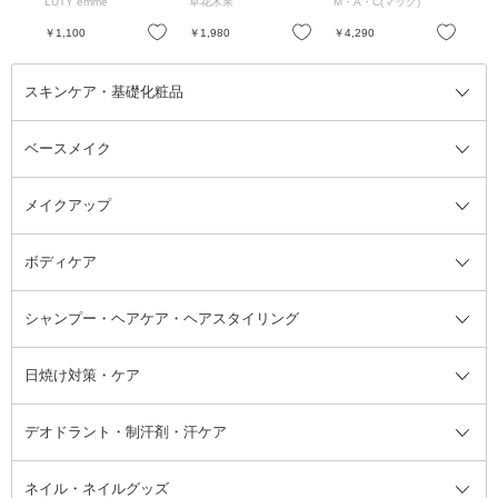
ヒー
LUTY emme
草花木果
M・A・C(マック)
ウ
ブやウッド
/ 7mL
ブラ
お気に入り
お気に入り
お気に入り
￥1,100
￥1,980
￥4,290
￥1
スキンケア・基礎化粧品
ベースメイク
スキンケア・基礎化粧品全て
クレンジング
メイクアップ
洗顔料
ベースメイク全て
化粧水
化粧下地・コントロールカラー
ボディケア
美容液
BBクリーム
メイクアップ全て
乳液
CCクリーム
マスカラ・マスカラ下地
ボディソープ・ハンドソープ・石
シャンプー・ヘアケア・ヘアスタイリング
オールインワン化粧品
コンシーラー
まつげ美容液
ボディケア全て
フェイスクリーム
ファンデーション
つけまつげ
けん
シャンプー・ヘアケア・ヘアスタ
日焼け対策・ケア
フェイスオイル・バーム
フェイスパウダー
アイシャドウ
ボディケア
化粧液
その他ベースメイク
アイシャドウベース
ハンドケア
シャンプー・コンディショナー
イリング全て
デオドラント・制汗剤・汗ケア
ブースター・導入液
アイブロウ・眉マスカラ
レッグ・フットケア
洗い流さないトリートメント
日焼け対策・ケア全て
シートパック・マスク
アイライナー
ネック・デコルテケア
ヘアパック・ヘアマスク
日焼け止め
デオドラント・制汗剤・汗ケア全
ボディ用デオドラント・制汗剤・
ネイル・ネイルグッズ
洗い流すパック・マスク
チーク
バストケア
ヘアスタイリング剤
サンオイル・タンニング
アイクリーム・アイケア
口紅・リップグロス
ヒップケア
ヘアカラー・カラーリング
アフターサンケア
て
汗ケア