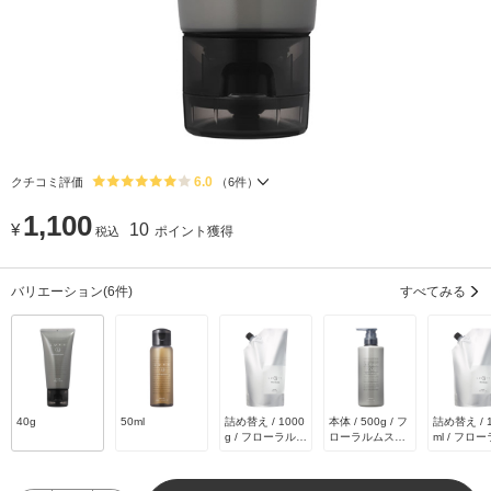
6.0
クチコミ評価
（
6
件）
1,100
¥
10
ポイント獲得
税込
バリエーション
(6件)
すべてみる
40g
50ml
詰め替え / 1000
本体 / 500g / フ
詰め替え / 
g / フローラルム
ローラルムスク
ml / フロ
スクの香り
の香り
ムスクの香