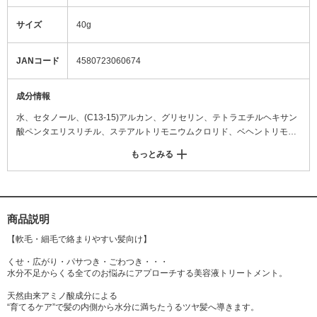
サイズ
40g
JANコード
4580723060674
成分情報
水、セタノール、(C13-15)アルカン、グリセリン、テトラエチルヘキサン
酸ペンタエリスリチル、ステアルトリモニウムクロリド、ベヘントリモニ
ウムクロリド、ジメチコン、ホホバ種子油、シア脂、スクワラン、イソス
もっとみる
テアロイル加水分解コラーゲン、イソステアロイル加水分解シルク、ラミ
ナリアオクロロイカエキス、ケラチン、タウリン、リシンHCl、ロイシ
ン、ヒスチジンHCl、バリン、アスパラギン酸Na、イソロイシン、アラン
トイン、フェニルアラニン、チロシン、イノシン酸2Na、グアニル酸2N
a、セリン、グリシン、グルタミン酸、アラニン、アルギニン、トレオニ
商品説明
ン、プロリン、セラミドNG、セラミドNP、セラミドAP、ラノリン脂肪
【軟毛・細毛で絡まりやすい髪向け】
酸、マカデミア種子油、オリーブ果実油、アルガニアスピノサ核油、ダイ
ズ油、ニンジン根エキス、カニナバラ果実油、ヘマチン、カタラーゼ、ト
くせ・広がり・パサつき・ごわつき・・・
水分不足からくる全てのお悩みにアプローチする美容液トリートメント。
コフェロール、クエン酸、クオタニウム-18、クオタニウム-33、コレステ
ロール、ラウロイルグルタミン酸ジ(フィトステリル/オクチルドデシル) 、
天然由来アミノ酸成分による
トリ(カプリル酸/カプリン酸)グリセリル、ラノリン脂肪酸コレステリル、
“育てるケア”で髪の内側から水分に満ちたうるツヤ髪へ導きます。
ジラウロイルグルタミン酸リシンNa、イソステアリン酸、イソステアリル