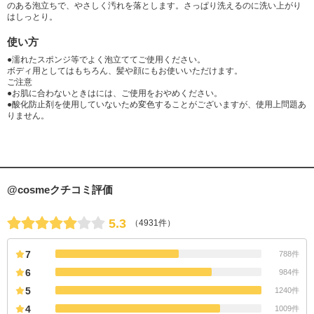
のある泡立ちで、やさしく汚れを落とします。さっぱり洗えるのに洗い上がり
はしっとり。
使い方
●濡れたスポンジ等でよく泡立ててご使用ください。
ボディ用としてはもちろん、髪や顔にもお使いいただけます。
ご注意
●お肌に合わないときはには、ご使用をおやめください。
●酸化防止剤を使用していないため変色することがございますが、使用上問題あ
りません。
@cosmeクチコミ評価
5.3
（4931件）
7
788件
6
984件
5
1240件
4
1009件