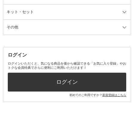
ファンデーション・パウダーケー
キット・セット
アロマキャンドル
その他美容家電
レッグウェア
オーラルケア全て
化粧ポーチ・メイクボックス
お香・インセンス
その他ウェア
歯磨き粉
ス
その他
ミラー・鏡
消臭剤・芳香剤
歯ブラシ
キット・セット全て
詰替容器・アトマイザー
ファブリックミスト
デンタルフロス
スキンケアキット
その他メイクアップ・ケアグッズ
マスク・ティッシュ
マウスウォッシュ・スプレー
ベースメイクキット
その他全て
その他日用品・雑貨
口臭清涼・ケア剤
メイクアップキット
その他
ログイン
その他オーラルケア
ボディケアキット
ヘアケアキット
ログインいただくと、気になる商品を後から確認できる「お気に入り登録」やお
トクな会員特典でさらに便利にご利用いただけます！
その他キット・セット
ログイン
初めてのご利用ですか？
新規登録はこちら