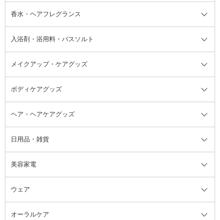
フット用デオドラント・制汗剤・
香水・ヘアフレグランス
リップクリーム・リップケア
ハイライト・シェーディング
ネイルケア
頭皮ケア・育毛剤
その他日焼け対策・UVケア
ネイル・ネイルグッズ全て
ゴマージュ・ピーリング
その他メイクアップ
ネイルケアグッズ
パーマ液
マニキュア
汗ケア
その他シャンプー・ヘアケア・ヘ
入浴剤・浴用料・バスソルト
顔用マッサージ料
脱毛・除毛ケア
ジェルネイル
香水・ヘアフレグランス全て
その他スキンケア
その他ボディケア
ネイルアートグッズ
香水
アスタイリング
メイクアップ・ケアグッズ
リムーバー・除光液
フレグランスミスト
入浴剤・浴用料・バスソルト全て
ヘアフレグランス
入浴剤・浴用料
ボディケアグッズ
その他香水・ヘアフレグランス
バスソルト
メイクアップ・ケアグッズ全て
パフ・スポンジ
ヘア・ヘアケアグッズ
コットン・綿棒
ボディケアグッズ全て
あぶらとり紙
ボディ・バスグッズ
日用品・雑貨
洗顔グッズ
マッサージ・ボディケアグッズ
ヘア・ヘアケアグッズ全て
ビューラー
アイケアグッズ
ヘアブラシ
美容家電
ブラシ・チップ
かかと・角質ケアグッズ
ヘアゴム
日用品・雑貨全て
二重まぶた用アイテム
エクササイズ器具・グッズ
ヘアピン・ヘアクリップ
洗剤
ウェア
ツィザー・毛抜き
絆創膏
ヘアバンド
柔軟剤
美容家電全て
眉・鼻毛・甘皮はさみ
その他ボディケアグッズ
ヘアカーラー
サニタリー・生理用品
フェイスケア美容家電
ルームフレグランス・ディフュー
オーラルケア
カミソリ
ヘッドマッサージブラシ
ボディケア美容家電
ウェア全て
角栓抜き
その他ヘア・ヘアケアグッズ
エッセンシャルオイル
ヘアケアスタイリング美容家電
インナー
ザー