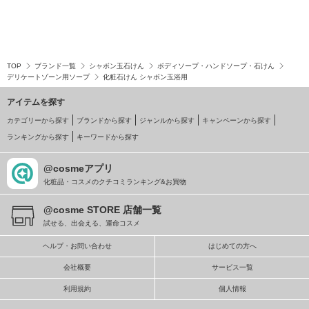
TOP
ブランド一覧
シャボン玉石けん
ボディソープ・ハンドソープ・石けん
デリケートゾーン用ソープ
化粧石けん シャボン玉浴用
アイテムを探す
カテゴリーから探す
ブランドから探す
ジャンルから探す
キャンペーンから探す
ランキングから探す
キーワードから探す
@cosmeアプリ
化粧品・コスメのクチコミランキング&お買物
@cosme STORE 店舗一覧
試せる、出会える、運命コスメ
ヘルプ・お問い合わせ
はじめての方へ
会社概要
サービス一覧
利用規約
個人情報