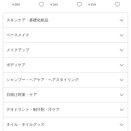
お気に入り
お気に入り
お気に入り
￥393
￥162
￥319
￥8
スキンケア・基礎化粧品
ベースメイク
スキンケア・基礎化粧品全て
クレンジング
メイクアップ
洗顔料
ベースメイク全て
化粧水
化粧下地・コントロールカラー
ボディケア
美容液
BBクリーム
メイクアップ全て
乳液
CCクリーム
マスカラ・マスカラ下地
ボディソープ・ハンドソープ・石
シャンプー・ヘアケア・ヘアスタイリング
オールインワン化粧品
コンシーラー
まつげ美容液
ボディケア全て
フェイスクリーム
ファンデーション
つけまつげ
けん
シャンプー・ヘアケア・ヘアスタ
日焼け対策・ケア
フェイスオイル・バーム
フェイスパウダー
アイシャドウ
ボディケア
化粧液
その他ベースメイク
アイシャドウベース
ハンドケア
シャンプー・コンディショナー
イリング全て
デオドラント・制汗剤・汗ケア
ブースター・導入液
アイブロウ・眉マスカラ
レッグ・フットケア
洗い流さないトリートメント
日焼け対策・ケア全て
シートパック・マスク
アイライナー
ネック・デコルテケア
ヘアパック・ヘアマスク
日焼け止め
デオドラント・制汗剤・汗ケア全
ボディ用デオドラント・制汗剤・
ネイル・ネイルグッズ
洗い流すパック・マスク
チーク
バストケア
ヘアスタイリング剤
サンオイル・タンニング
アイクリーム・アイケア
口紅・リップグロス
ヒップケア
ヘアカラー・カラーリング
アフターサンケア
て
汗ケア