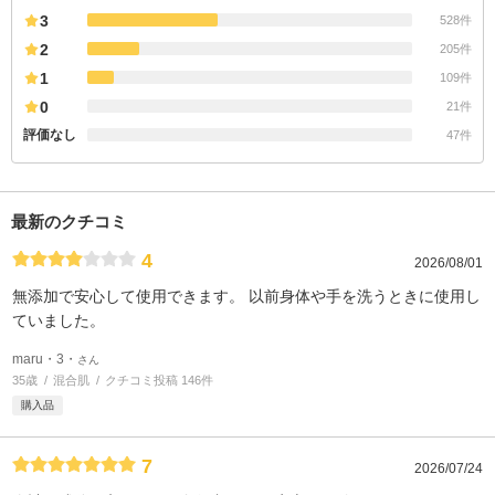
3
528件
2
205件
1
109件
0
21件
評価なし
47件
最新のクチコミ
4
2026/08/01
無添加で安心して使用できます。 以前身体や手を洗うときに使用し
ていました。
maru・3・
さん
35歳
混合肌
クチコミ投稿 146件
購入品
7
2026/07/24