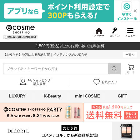
ログイン
メニュー
@
c
1,500円(税込)以上のお買い物で送料無料
o
s
【お知らせ】
地震による配送影響
メンテナンスのお知らせ
一覧へ
m
e
ブランド名・キーワードから探す
カート
Myショッピング
お気に入り
購入履歴
LUXURY
K-Beauty
mini COSME
GIFT