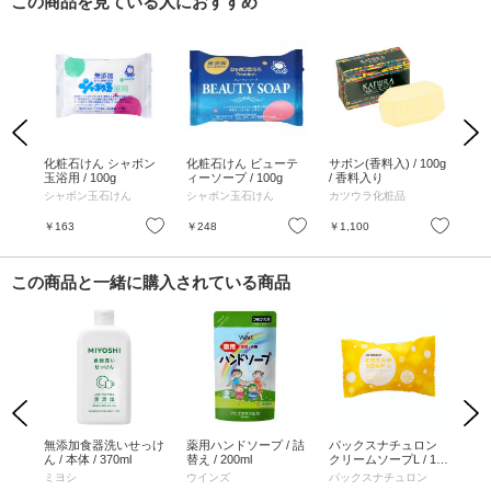
この商品を見ている人におすすめ
Previous
Next
 14
化粧石けん シャボン
化粧石けん ビューテ
サボン(香料入) / 100g
サボ
玉浴用 / 100g
ィーソープ / 100g
/ 香料入り
/ 
使の
シャボン玉石けん
シャボン玉石けん
カツウラ化粧品
カ
お気に入り
お気に入り
お気に入り
￥163
￥248
￥1,100
￥1
この商品と一緒に購入されている商品
Previous
Next
ァイ
無添加食器洗いせっけ
薬用ハンドソープ / 詰
パックスナチュロン
TA
EX9
ん / 本体 / 370ml
替え / 200ml
クリームソープL / 100
GAR
/ 3.
g
ミヨシ
ウインズ
パックスナチュロン
タ