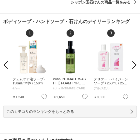
シャボン玉石けんの商品一覧をみる
ボディソープ・ハンドソープ・石けんのデイリーランキング
1
2
3
Previous
Next
シュ
フェムケア泡ソープ /
iroha INTIMATE WAS
デリケートハイジーン
ス
 /
150ml / 本体 / 150ml
H 【 FOAM TYPE 】 /
ソープ / 250mL / 250
シ
フロ
150ml / 本体 / ベルガ
mL
ッ
&fem
iroha INTIMATE CARE
アルジタル
LU
ml
モットとビターオレン
リップ サシ
ジの香り / 150ml
50
お気に入り
お気に入り
お気に入り
￥1,540
￥1,650
￥3,300
￥1
L、
このカテゴリのランキングをもっとみる