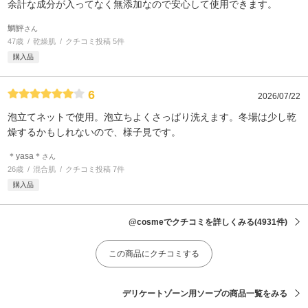
余計な成分が入ってなく無添加なので安心して使用できます。
鯛鮃
さん
47歳
乾燥肌
クチコミ投稿 5件
購入品
6
2026/07/22
泡立てネットで使用。泡立ちよくさっぱり洗えます。冬場は少し乾
燥するかもしれないので、様子見です。
＊yasa＊
さん
26歳
混合肌
クチコミ投稿 7件
購入品
@cosmeでクチコミを詳しくみる
(4931件)
この商品にクチコミする
デリケートゾーン用ソープの商品一覧をみる